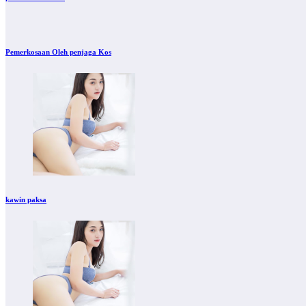
Pemerkosaan Oleh penjaga Kos
kawin paksa