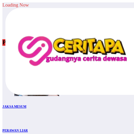
Skip
Loading Now
to
Home
content
Artis
zara bercinta sama karyawan​
POPULER
JAKSA MESUM
PERAWAN LIAR