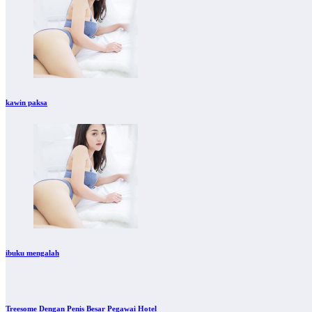
kawin paksa
ibuku mengalah
Treesome Dengan Penis Besar Pegawai Hotel