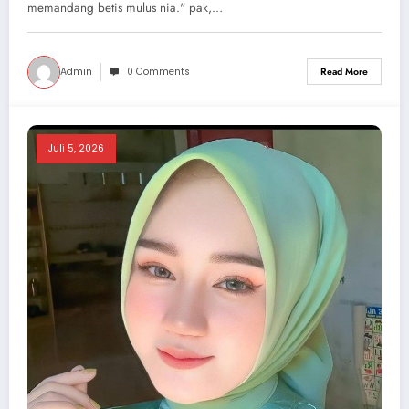
memandang betis mulus nia." pak,…
Admin
0 Comments
Read More
Juli 5, 2026