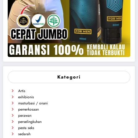
Kategori
Artis
exhibionis
masturbasi / onani
pemerkosaan
perawan
perselingkuhan
pesta seks
sedarah