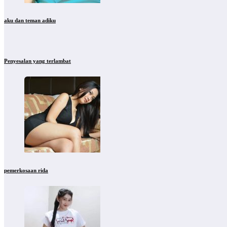
aku dan teman adiku
Penyesalan yang terlambat
pemerkosaan rida