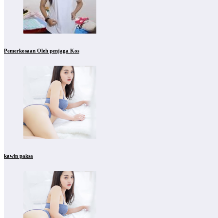
Pemerkosaan Oleh penjaga Kos
kawin paksa