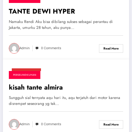
TANTE DEWI HYPER
Namaku Rendi Aku bisa dibilang sukses sebagai perantau di
Jakarta, umurku 28 tahun, aku punya…
Admin
0 Comments
Read More
April 27, 2025
PERSELINGKUHAN
kisah tante almira
Sungguh sial ternyata aqu hari itu, aqu terjatuh dari motor karena
disrempet seseorang yg tak…
Admin
0 Comments
Read More