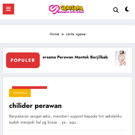
Skip
to
content
Home
cerita ngewe
ersama Perawan Montok Berjilbab
Ngentot Perawam Sampai
POPULER
Agustus 19, 2025
PERAWAN
chilider perawan
Berpakaian sangat seksi, memberi support kepada tim sekolahku
sudah menjadi hal yg biasa… ya.. aqu…