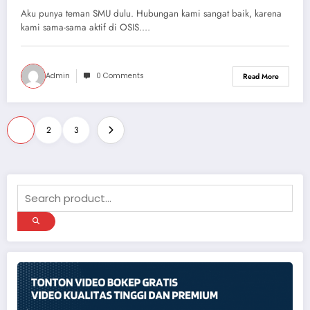
Aku punya teman SMU dulu. Hubungan kami sangat baik, karena
kami sama-sama aktif di OSIS.…
Admin
0 Comments
Read More
Paginasi
1
2
3
pos