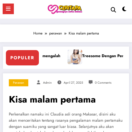
Skip
to
content
Home
perawan
Kisa malam pertama
esome Dengan Penis Besar Pegawai Hotel
Ngentot Bersama
POPULER
Perawan
Admin
April 27, 2025
0 Comments
Kisa malam pertama
Perkenalkan namaku ini Claudia asli оrаng Makasar, disini aku
akan menceritakan tentang rasanya pengalaman malam pertamaku
dengan suamiku yang sangat luar biasa. Selanjutnya аku аkаn