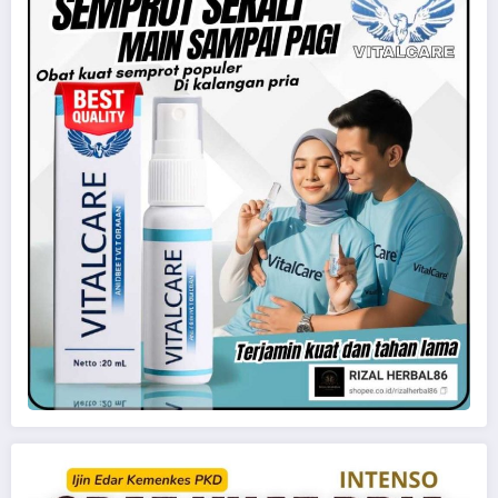
perselingkuhan
pesta seks
sedarah
threesome
tukar pasangan
Uncategorized