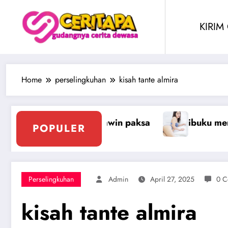
Skip
to
KIRIM
content
Home
perselingkuhan
kisah tante almira
ibuku mengalah
Treesome Dengan Peni
POPULER
Perselingkuhan
Admin
April 27, 2025
0 C
kisah tante almira