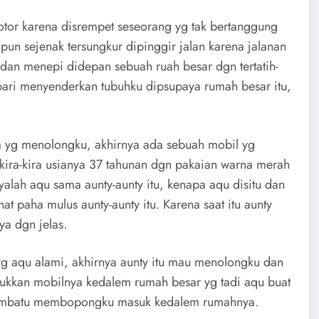
 motor karena disrempet seseorang yg tak bertanggung
un sejenak tersungkur dipinggir jalan karena jalanan
t dan menepi didepan sebuah ruah besar dgn tertatih-
bari menyenderkan tubuhku dipsupaya rumah besar itu,
a yg menolongku, akhirnya ada sebuah mobil yg
kira-kira usianya 37 tahunan dgn pakaian warna merah
alah aqu sama aunty-aunty itu, kenapa aqu disitu dan
t paha mulus aunty-aunty itu. Karena saat itu aunty
a dgn jelas.
yg aqu alami, akhirnya aunty itu mau menolongku dan
ukkan mobilnya kedalem rumah besar yg tadi aqu buat
 membatu membopongku masuk kedalem rumahnya.