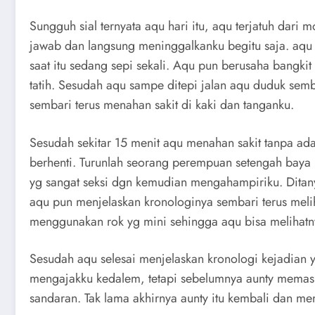
Sungguh sial ternyata aqu hari itu, aqu terjatuh dari
jawab dan langsung meninggalkanku begitu saja. aqu p
saat itu sedang sepi sekali. Aqu pun berusaha bangki
tatih. Sesudah aqu sampe ditepi jalan aqu duduk sem
sembari terus menahan sakit di kaki dan tanganku.
Sesudah sekitar 15 menit aqu menahan sakit tanpa ad
berhenti. Turunlah seorang perempuan setengah baya 
yg sangat seksi dgn kemudian mengahampiriku. Ditany
aqu pun menjelaskan kronologinya sembari terus meliha
menggunakan rok yg mini sehingga aqu bisa melihatny
Sesudah aqu selesai menjelaskan kronologi kejadian 
mengajakku kedalem, tetapi sebelumnya aunty memas
sandaran. Tak lama akhirnya aunty itu kembali dan