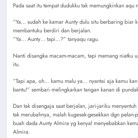
Pada saat itu tempat dudukku tak memungkinkan aqu m
“Ya… sudah ke kamar Aunty dulu situ berbaring biar k
membantuku berdiri dan berjalan.
“Ya… Aunty… tapi…?” tanyaqu ragu.
Nanti disangka macam-macam, tapi memang niatku un
itu.
“Tapi apa, oh… kamu malu ya… nyantai aja kamu kan 
bantu!” sembari melingkarkan tangan kanan di pundak
Dan tak disengaja saat berjalan, jari-jariku menyent
tak merubahnya, malah kugesek-gesekkan dgn pelan-pel
buah dada Aunty Almira yg kenyal menyebabkan kemal
Almira.