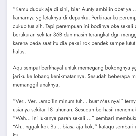
“Kamu duduk aja di sini, biar Aunty ambilin obat ya
kamarnya yg letaknya di depanku. Perkiraanku peremp
cukup tua sih. Tapi perempuan ini bodinya oke sekali
berukuran sekitar 36B dan masih terangkat dgn meng
karena pada saat itu dia pakai rok pendek sampe lutut
halus.
Aqu sempat berkhayal untuk memegang bokongnya yg
jariku ke lobang kenikmatannya. Sesudah beberapa m
memanggil anaknya,
“Ver.. Ver…ambilin minum tuh… buat Mas nya!” tern
usianya sekitar 18 tahunan. Sesudah berhasil menemu
“Wah… ini lukanya parah sekali …” sembari membuka
“Ah.. nggak kok Bu… biasa aja kok,” kataqu sembari
itu.