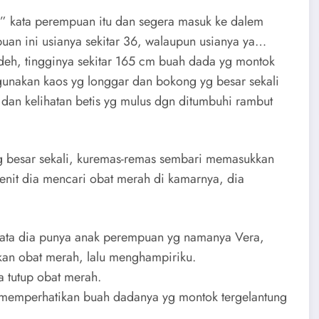
…” kata perempuan itu dan segera masuk ke dalem
uan ini usianya sekitar 36, walaupun usianya ya…
 deh, tingginya sekitar 165 cm buah dada yg montok
gunakan kaos yg longgar dan bokong yg besar sekali
 dan kelihatan betis yg mulus dgn ditumbuhi rambut
 besar sekali, kuremas-remas sembari memasukkan
enit dia mencari obat merah di kamarnya, dia
yata dia punya anak perempuan yg namanya Vera,
kan obat merah, lalu menghampiriku.
 tutup obat merah.
 memperhatikan buah dadanya yg montok tergelantung