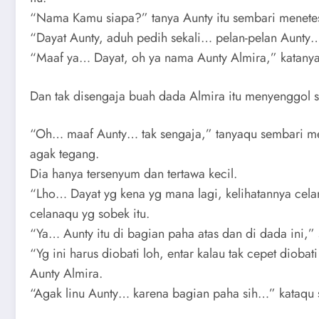
“Nama Kamu siapa?” tanya Aunty itu sembari menetes
“Dayat Aunty, aduh pedih sekali… pelan-pelan Aunty
“Maaf ya… Dayat, oh ya nama Aunty Almira,” katanya 
Dan tak disengaja buah dada Almira itu menyenggol s
“Oh… maaf Aunty… tak sengaja,” tanyaqu sembari m
agak tegang.
Dia hanya tersenyum dan tertawa kecil.
“Lho… Dayat yg kena yg mana lagi, kelihatannya ce
celanaqu yg sobek itu.
“Ya… Aunty itu di bagian paha atas dan di dada ini,”
“Yg ini harus diobati loh, entar kalau tak cepet dioba
Aunty Almira.
“Agak linu Aunty… karena bagian paha sih…” kataqu