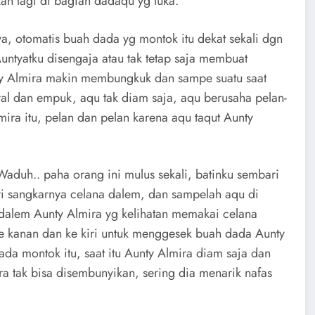
an lagi di bagian dadaqu yg luka.
, otomatis buah dada yg montok itu dekat sekali dgn
 Auntyatku disengaja atau tak tetap saja membuat
ty Almira makin membungkuk dan sampe suatu saat
yal dan empuk, aqu tak diam saja, aqu berusaha pelan-
ira itu, pelan dan pelan karena aqu taqut Aunty
aduh.. paha orang ini mulus sekali, batinku sembari
i sangkarnya celana dalem, dan sampelah aqu di
dalem Aunty Almira yg kelihatan memakai celana
 kanan dan ke kiri untuk menggesek buah dada Aunty
dada montok itu, saat itu Aunty Almira diam saja dan
ra tak bisa disembunyikan, sering dia menarik nafas