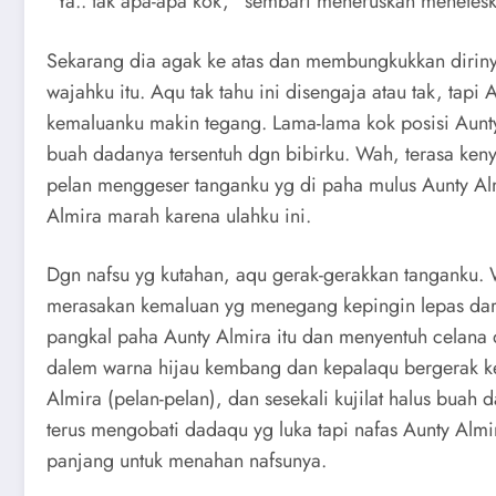
“Ya.. tak apa-apa kok,” sembari meneruskan menetesk
Sekarang dia agak ke atas dan membungkukkan dirinya
wajahku itu. Aqu tak tahu ini disengaja atau tak, tapi
kemaluanku makin tegang. Lama-lama kok posisi Aun
buah dadanya tersentuh dgn bibirku. Wah, terasa ken
pelan menggeser tanganku yg di paha mulus Aunty Alm
Almira marah karena ulahku ini.
Dgn nafsu yg kutahan, aqu gerak-gerakkan tanganku. W
merasakan kemaluan yg menegang kepingin lepas dar
pangkal paha Aunty Almira itu dan menyentuh celana 
dalem warna hijau kembang dan kepalaqu bergerak ke
Almira (pelan-pelan), dan sesekali kujilat halus buah 
terus mengobati dadaqu yg luka tapi nafas Aunty Almi
panjang untuk menahan nafsunya.