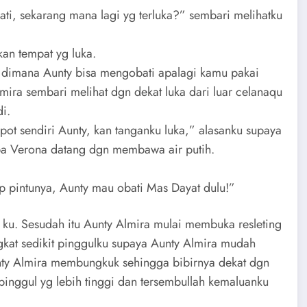
i, sekarang mana lagi yg terluka?” sembari melihatku
kan tempat yg luka.
 dimana Aunty bisa mengobati apalagi kamu pakai
lmira sembari melihat dgn dekat luka dari luar celanaqu
i.
pot sendiri Aunty, kan tanganku luka,” alasanku supaya
tiba Verona datang dgn membawa air putih.
up pintunya, Aunty mau obati Mas Dayat dulu!”
ku. Sesudah itu Aunty Almira mulai membuka resleting
at sedikit pinggulku supaya Aunty Almira mudah
nty Almira membungkuk sehingga bibirnya dekat dgn
inggul yg lebih tinggi dan tersembullah kemaluanku