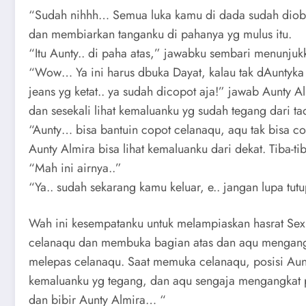
“Sudah nihhh… Semua luka kamu di dada sudah diobat
dan membiarkan tanganku di pahanya yg mulus itu.
“Itu Aunty.. di paha atas,” jawabku sembari menunjuk
“Wow… Ya ini harus dbuka Dayat, kalau tak dAuntyka
jeans yg ketat.. ya sudah dicopot aja!” jawab Aunty A
dan sesekali lihat kemaluanku yg sudah tegang dari tad
“Aunty… bisa bantuin copot celanaqu, aqu tak bisa co
Aunty Almira bisa lihat kemaluanku dari dekat. Tiba-
“Mah ini airnya..”
“Ya.. sudah sekarang kamu keluar, e.. jangan lupa tut
Wah ini kesempatanku untuk melampiaskan hasrat Sex 
celanaqu dan membuka bagian atas dan aqu mengangk
melepas celanaqu. Saat memuka celanaqu, posisi Au
kemaluanku yg tegang, dan aqu sengaja mengangkat p
dan bibir Aunty Almira… “