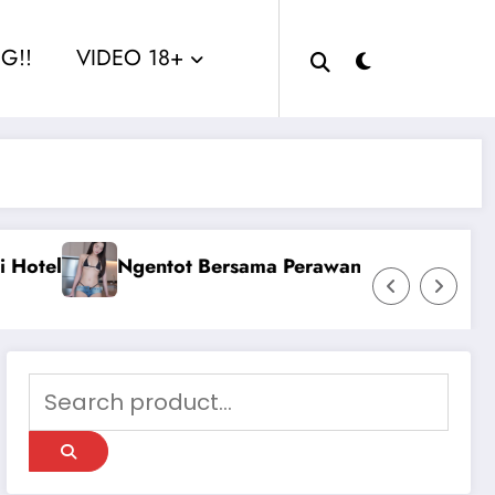
G!!
VIDEO 18+
n Montok Berjilbab
Ngentot Perawam Sampai 