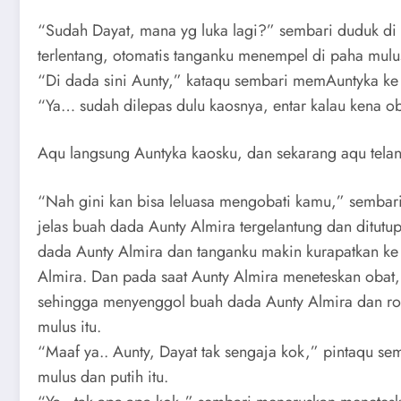
“Sudah Dayat, mana yg luka lagi?” sembari duduk d
terlentang, otomatis tanganku menempel di paha mulu
“Di dada sini Aunty,” kataqu sembari memAuntyka ke a
“Ya… sudah dilepas dulu kaosnya, entar kalau kena oba
Aqu langsung Auntyka kaosku, dan sekarang aqu tela
“Nah gini kan bisa leluasa mengobati kamu,” sembar
jelas buah dada Aunty Almira tergelantung dan ditut
dada Aunty Almira dan tanganku makin kurapatkan ke
Almira. Dan pada saat Aunty Almira meneteskan obat, 
sehingga menyenggol buah dada Aunty Almira dan rok m
mulus itu.
“Maaf ya.. Aunty, Dayat tak sengaja kok,” pintaqu s
mulus dan putih itu.