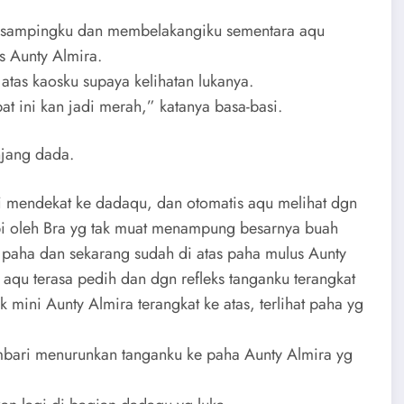
i sampingku dan membelakangiku sementara aqu
s Aunty Almira.
tas kaosku supaya kelihatan lukanya.
t ini kan jadi merah,” katanya basa-basi.
njang dada.
i mendekat ke dadaqu, dan otomatis aqu melihat dgn
upi oleh Bra yg tak muat menampung besarnya buah
 paha dan sekarang sudah di atas paha mulus Aunty
aqu terasa pedih dan dgn refleks tanganku terangkat
ini Aunty Almira terangkat ke atas, terlihat paha yg
embari menurunkan tanganku ke paha Aunty Almira yg