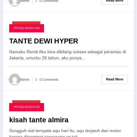
Read More
Admin
0 Comments
April 27, 2025
PERSELINGKUHAN
TANTE DEWI HYPER
Namaku Rendi Aku bisa dibilang sukses sebagai perantau di
Jakarta, umurku 28 tahun, aku punya…
Read More
Admin
0 Comments
April 27, 2025
PERSELINGKUHAN
kisah tante almira
Sungguh sial ternyata aqu hari itu, aqu terjatuh dari motor
karena disrempet seseorang yg tak…