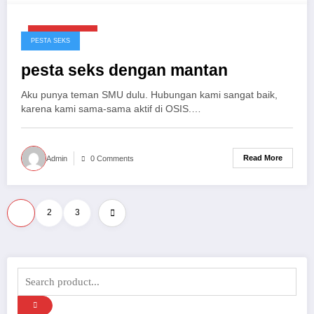
Maret 29, 2025
PESTA SEKS
pesta seks dengan mantan
Aku punya teman SMU dulu. Hubungan kami sangat baik,
karena kami sama-sama aktif di OSIS.…
Read More
Admin
0 Comments
Paginasi
1
2
3
pos