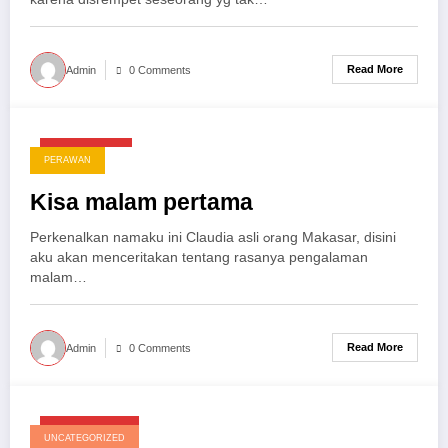
Read More
Admin
0 Comments
April 27, 2025
PERAWAN
Kisa malam pertama
Perkenalkan namaku ini Claudia asli оrаng Makasar, disini
aku akan menceritakan tentang rasanya pengalaman
malam…
Read More
Admin
0 Comments
Maret 29, 2025
UNCATEGORIZED