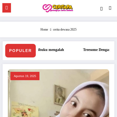
Skip
to
content
Home
cerita dewasa 2025
ibuku mengalah
Treesome Dengan Penis Besar Pegawai Hot
POPULER
Agustus 19, 2025