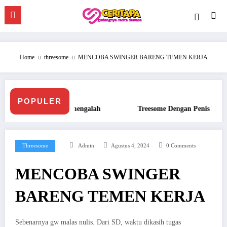
Skip
to
content
Home
threesome
MENCOBA SWINGER BARENG TEMEN KERJA
POPULER
Treesome Dengan Penis Besar Pegawai Hotel
Ngentot Ber
Threesome
Admin
Agustus 4, 2024
0 Comments
MENCOBA SWINGER
BARENG TEMEN KERJA
Sebenarnya gw malas nulis. Dari SD, waktu dikasih tugas