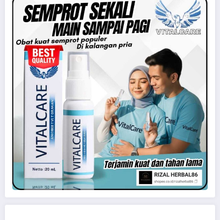
perawan
perselingkuhan
pesta seks
sedarah
threesome
tukar pasangan
Uncategorized