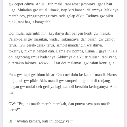
gw copot cdnya. Anjir…tuh meki, rapi amat jembinya, gada bau
juga. Mulailah gw ritual jilmek, isep kiri kanan, dalamnya. Mekinya
merah coy, pinggir-pinggirnya rada gelap dikit. Tadinya gw pikir
pink, tapi bagus bangetlah..
Doi mulai ngerintih nih, kayaknya dah pengen konti gw masuk.
Pelan-pelas gw masukin, wadau..nikmatnya, dah basah, gw genjot
terus.. Gw gesek-gesek terus, sambil mandangin wajahnya,
toketnya, nikmat banget dah. Lama gw pompa, Cuma 1 gaya ini aja,
doi ngencang smua badannya. Akhirnya dia kluar duluan, tapi yang
diteriakin lakinya, wkwk… Liat doi melemas, gw cabut konti gua.
Puas gw, tapi gw blom kluar. Gw cuci dulu ke kamar mandi. Harus
lanjut ni, gw pikir. Abis mandi gw samperin lagi doi di ranjang,
tangan gw mulai deh gerilya lagi, sambil bersihin keringatnya. Abis
itu,
GW: “Bu, ini masih merah merekah, dan punya saya pun masih
keras!”
BI: “Ayolah kemari, kali ini doggy ya?”