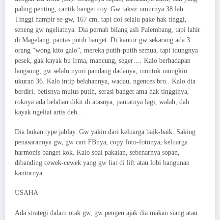
paling penting, cantik banget coy. Gw taksir umurnya 38 lah.
Tinggi hampir se-gw, 167 cm, tapi doi selalu pake hak tinggi,
seneng gw ngeliatnya. Dia pernah bilang asli Palembang, tapi lahir
di Magelang, pantas putih banget. Di kantor gw sekarang ada 3
orang “wong kito galo”, mereka putih-putih semua, tapi idungnya
pesek, gak kayak bu Irma, mancung, seger…. Kalo berhadapan
langsung, gw selalu nyuri pandang dadanya, montok mungkin
ukuran 36. Kalo intip belahannya, wadau, ngences bro.. Kalo dia
berdiri, betisnya mulus putih, serasi banget ama hak tingginya,
roknya ada belahan dikit di atasnya, pantatnya lagi, walah, dah
kayak ngeliat artis deh..
Dia bukan type jablay. Gw yakin dari keluarga baik-baik. Saking
penasarannya gw, gw cari FBnya, copy foto-fotonya, keluarga
harmonis banget kok. Kalo soal pakaian, sebenarnya sopan,
dibanding cewek-cewek yang gw liat di lift atau lobi bangunan
kantornya.
USAHA​
Ada strategi dalam otak gw, gw pengen ajak dia makan siang atau