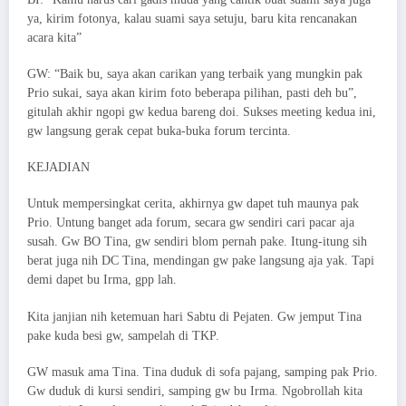
ya, kirim fotonya, kalau suami saya setuju, baru kita rencanakan
acara kita”
GW: “Baik bu, saya akan carikan yang terbaik yang mungkin pak
Prio sukai, saya akan kirim foto beberapa pilihan, pasti deh bu”,
gitulah akhir ngopi gw kedua bareng doi. Sukses meeting kedua ini,
gw langsung gerak cepat buka-buka forum tercinta.
KEJADIAN​
Untuk mempersingkat cerita, akhirnya gw dapet tuh maunya pak
Prio. Untung banget ada forum, secara gw sendiri cari pacar aja
susah. Gw BO Tina, gw sendiri blom pernah pake. Itung-itung sih
berat juga nih DC Tina, mendingan gw pake langsung aja yak. Tapi
demi dapet bu Irma, gpp lah.
Kita janjian nih ketemuan hari Sabtu di Pejaten. Gw jemput Tina
pake kuda besi gw, sampelah di TKP.
GW masuk ama Tina. Tina duduk di sofa pajang, samping pak Prio.
Gw duduk di kursi sendiri, samping gw bu Irma. Ngobrollah kita