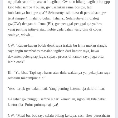
ngopilah sambil bicara soal tagihan. Gw mau bilang, tagihan itu gpp
kalo telat sampe 4 bulan, gw usahakan sama bos gw, tapi
imbalannya buat gw apa?? Sebenarnya sih biasa di perusahaan gw
telat sampe 4, malah 6 bulan, hahaha.. Selanjutnya ini dialog
gw(GW) dengan bu Irma (BI), gua penggal-penggal aja ya bro,
yang penting intinya aja…nubie gada bahan yang bisa di copas
soalnye, wkwk…
GW: “Kapan-kapan boleh donk saya traktir bu Irma makan siang?,
saya ingin membahas masalah tagihan dari kantor saya, bawa
dokumen pelengkap juga, supaya proses di kantor saya juga bisa
lebih enak”
BI: “Ya, bisa. Tapi saya harus atur dulu waktunya ya, pekerjaan saya
semakin menumpuk nih”
Yess, teriak gw dalam hati. Yang penting ketemu aja dulu di luar.
Ga sabar gw nunggu, sampe 4 hari kemudian, ngopilah kita deket
kantor dia. Point-pointnya aja ya!
GW: ”Maaf bu, bos saya selalu bilang ke saya, cash-flow perusahaan