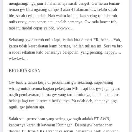
mengarang, ngerjain 1 halaman aja susah banget. Gw heran teman-
teman gw bisa ngarang sampe 3 atau 4 halaman. Gw selalu susah
ide, susah cerita pulak. Nah waktu kuliah, kan sering tuh disuruh
nulis essay, atau paper, atau apalah namanya. Gw rada lancar tuh,
tapi itu modal copas ya bro, wkwwk…
Sekarang gw disuruh nulis lagi, istilah kita dimari FR, haha… Yah,
karna udah kesepakatan kami bertiga, jadilah tulisan ini. Sori ya bro
n sobat sekalian kalo bahasanya belepotan, yang penting, heppy….,
wkwkwk…
KETERTARIKAN​
Gw baru 2 tahun kerja di perusahaan gw sekarang, supervising
wiring untuk semua bagian pekerjaan ME. Tapi bos gw juga nyuru
nagih pembayaran, karna gw yang tau terminnya, dan kapan harus
belanja lagi untuk termin berikutnya. Ya udah deh, namanya juga
nguli, gw jabanin aja.
Salah satu perusahaan yang sering gw tagih adalah PT AWB,
kantornya keren di kawasan Kuningan. Di sini gw berhadapan
dengan Bu Irma (BI). Orangnya sopan, bahasanya baek, dan yang