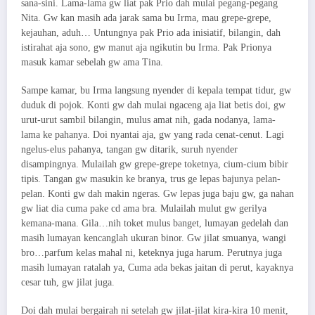
sana-sini. Lama-lama gw liat pak Prio dah mulai pegang-pegang
Nita. Gw kan masih ada jarak sama bu Irma, mau grepe-grepe,
kejauhan, aduh… Untungnya pak Prio ada inisiatif, bilangin, dah
istirahat aja sono, gw manut aja ngikutin bu Irma. Pak Prionya
masuk kamar sebelah gw ama Tina.
Sampe kamar, bu Irma langsung nyender di kepala tempat tidur, gw
duduk di pojok. Konti gw dah mulai ngaceng aja liat betis doi, gw
urut-urut sambil bilangin, mulus amat nih, gada nodanya, lama-
lama ke pahanya. Doi nyantai aja, gw yang rada cenat-cenut. Lagi
ngelus-elus pahanya, tangan gw ditarik, suruh nyender
disampingnya. Mulailah gw grepe-grepe toketnya, cium-cium bibir
tipis. Tangan gw masukin ke branya, trus ge lepas bajunya pelan-
pelan. Konti gw dah makin ngeras. Gw lepas juga baju gw, ga nahan
gw liat dia cuma pake cd ama bra. Mulailah mulut gw gerilya
kemana-mana. Gila…nih toket mulus banget, lumayan gedelah dan
masih lumayan kencanglah ukuran binor. Gw jilat smuanya, wangi
bro…parfum kelas mahal ni, keteknya juga harum. Perutnya juga
masih lumayan ratalah ya, Cuma ada bekas jaitan di perut, kayaknya
cesar tuh, gw jilat juga.
Doi dah mulai bergairah ni setelah gw jilat-jilat kira-kira 10 menit,