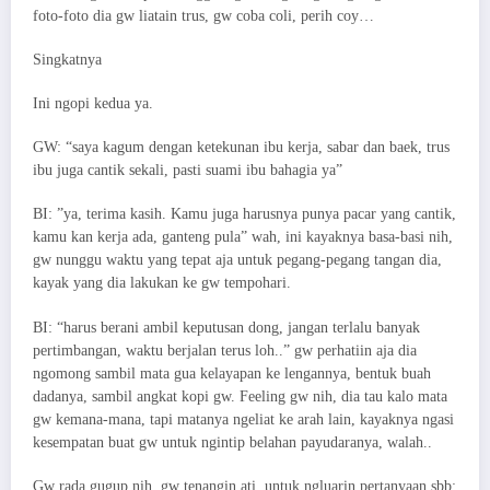
foto-foto dia gw liatain trus, gw coba coli, perih coy…
Singkatnya
Ini ngopi kedua ya.
GW: “saya kagum dengan ketekunan ibu kerja, sabar dan baek, trus
ibu juga cantik sekali, pasti suami ibu bahagia ya”
BI: ”ya, terima kasih. Kamu juga harusnya punya pacar yang cantik,
kamu kan kerja ada, ganteng pula” wah, ini kayaknya basa-basi nih,
gw nunggu waktu yang tepat aja untuk pegang-pegang tangan dia,
kayak yang dia lakukan ke gw tempohari.
BI: “harus berani ambil keputusan dong, jangan terlalu banyak
pertimbangan, waktu berjalan terus loh..” gw perhatiin aja dia
ngomong sambil mata gua kelayapan ke lengannya, bentuk buah
dadanya, sambil angkat kopi gw. Feeling gw nih, dia tau kalo mata
gw kemana-mana, tapi matanya ngeliat ke arah lain, kayaknya ngasi
kesempatan buat gw untuk ngintip belahan payudaranya, walah..
Gw rada gugup nih, gw tenangin ati, untuk ngluarin pertanyaan sbb: