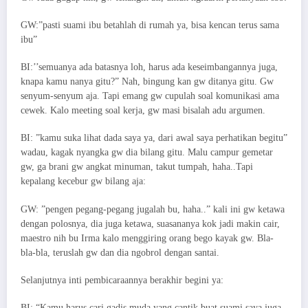
GW:”pasti suami ibu betahlah di rumah ya, bisa kencan terus sama
ibu”
BI:’’semuanya ada batasnya loh, harus ada keseimbangannya juga,
knapa kamu nanya gitu?” Nah, bingung kan gw ditanya gitu. Gw
senyum-senyum aja. Tapi emang gw cupulah soal komunikasi ama
cewek. Kalo meeting soal kerja, gw masi bisalah adu argumen.
BI: ”kamu suka lihat dada saya ya, dari awal saya perhatikan begitu”
wadau, kagak nyangka gw dia bilang gitu. Malu campur gemetar
gw, ga brani gw angkat minuman, takut tumpah, haha..Tapi
kepalang kecebur gw bilang aja:
GW: ”pengen pegang-pegang jugalah bu, haha..” kali ini gw ketawa
dengan polosnya, dia juga ketawa, suasananya kok jadi makin cair,
maestro nih bu Irma kalo menggiring orang bego kayak gw. Bla-
bla-bla, teruslah gw dan dia ngobrol dengan santai.
Selanjutnya inti pembicaraannya berakhir begini ya:
BI: “Kamu harus cari gadis muda yang cantik buat suami saya juga