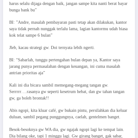
harus selalu dijaga dengan baik, jangan sampe kita nanti berat bayar
bunga bank bu”
BI: ”Andre, masalah pembayaran pasti tetap akan dilakukan, kantor
saya tidak pernah nunggak terlalu lama, lagian kantormu udah biasa
kok telat sampe 6 bulan”
Jleb, kacau strategi gw. Doi ternyata lebih ngerti.
BI: “Sabarlah, tunggu pertengahan bulan depan ya, Kantor saya
jarang punya permasalahan dengan keuangan, ini cuma masalah
antrian prioritas aja”
Kali ini dia bicara sambil memegang-megang tangan gw.
Serrrrr….rasanya gw seperti kesetrum hebat, dan gw tahan tangan
gw, ga boleh brontak!!
Abis ngopi, kita kluar café, gw bukain pintu, persilahkan dia keluar
duluan, sambil pegang punggungnya, caelah, gentelmen banget.
Besok-besoknya gw WA dia, gw ngajak ngopi lagi ke tempat lain.
Dia bilang oke, tapi 1 minggu lagi. Gw girang banget, gak sabar,