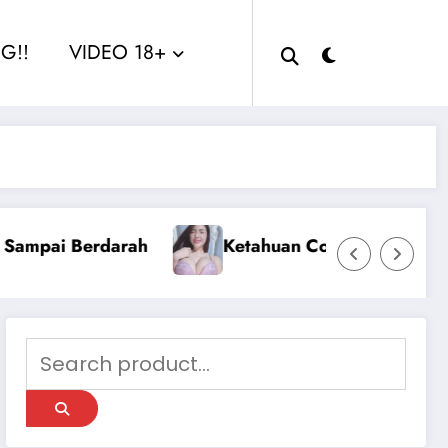
G!!
VIDEO 18+
na
Sange Berat Aku Ngentot Dengan 2 Pria