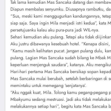
Tak lama kemudian Mas Sancaka datang dan membawa
Diapun membalas senyumku. Diusapnya rambutku, da
“Sus, meski kami menggugurkan kandungannya, tetapi
siap saja. Saya ingin Mila menjadi istri kedua”, kat
persetujuanku kalau aku pura-pura jadi WIL-nya.
Sehari kemudian aku pulang. Tetapi aku tidak diijin
Aku justru dibawanya kesebuah hotel. “Kenapa disini,
“Kamu masih kelihatan pucat. Jangan pulang dulu, kamu
pulang. Lagian Mas Sancaka sudah bilang ke Mbak M
keperluan menjenguk saudara”, katanya. Aku mengikuti
Hari-hari pertama Mas Sancaka bersikap sopan kepada
Mas Sancaka mulai berubah, setelah berbaringan di 
memintaku untuk memegang ‘senjatanya’.
“Aku nggak kuat, Mila. Tolong kamu pegang-pegang pen
Mbakyumu sedang mestruasi. Jadi aku tidak melakuka
melakukannya setiap hari”, begitu kata Mas Sancaka 