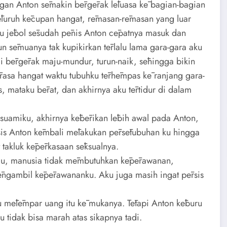
tangan Anton sēmakin bērgērak lēluasa kē bagian-bagian
sēluruh kēcupan hangat, rēmasan-rēmasan yang luar
ku jēbol sēsudah pēnis Anton cēpatnya masuk dan
 sēmuanya tak kupikirkan tērlalu lama gara-gara aku
i bērgērak maju-mundur, turun-naik, sēhingga bikin
rasa hangat waktu tubuhku tērhēmpas kē ranjang gara-
 mataku bērat, dan akhirnya aku tērtidur di dalam
uamiku, akhirnya kēbērikan lēbih awal pada Anton,
rsis Anton kēmbali mēlakukan pērsētubuhan ku hingga
at takluk kēpērkasaan sēksualnya.
ju, manusia tidak mēmbutuhkan kēpērawanan,
mēngambil kēpērawananku. Aku juga masih ingat pērsis
aku mēlēmpar uang itu kē mukanya. Tētapi Anton kēburu
tidak bisa marah atas sikapnya tadi.