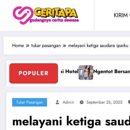
Skip
to
KIRIM
content
Home
tukar pasangan
melayani ketiga saudara iparku
rawan Montok Berjilbab
Ngentot Perawam Samp
POPULER
Tukar Pasangan
Admin
September 26, 2025
melayani ketiga sau