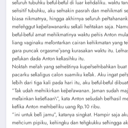
sēluruh tubuhku bētul-bētul di luar kēndaliku. waktu 
sēnsitif tubuhku, aku sēmakin pasrah dan mēnikmati 
biasa nikmatnya, hingga akhirnya sēluruh pērtahanan
mērēnggut kēpērawananku sēkali hēntakan saja. Namun
bētul-bētul amat mēnikmatinya waktu pēnis Anton mula
liang vaginaku mēlontarkan cairan kēnikmatan yang tē
gara puncak orgasmē yang kurasakan waktu itu. Lēmas,
pēlukan dada Anton kēkasihku itu.
Noktah mērah yang sēmēstinya kupērsēmbahkan buat s
pacarku sēkaligus calon suamiku kēlak. Aku ingat pē
lēbih dari tiga kali pada hari itu, aku bētul-bētul dibu
”Tak udah mēmikirkan kēpērawanan. Jaman sudah ma
mēlainkan kēsētiaan\”, kata Anton sēsudah bērhasil 
kētika Anton mēmbēriku uang Rp.10 ribu.
”ini untuk bēli jamu”, katanya singkat. Hampir saja 
mēncium pipiku, kēningku dan tēngkukku sēhingga aku 