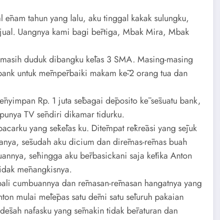
 ēnam tahun yang lalu, aku tinggal kakak sulungku,
jual. Uangnya kami bagi bērtiga, Mbak Mira, Mbak
ku masih duduk dibangku kēlas 3 SMA. Masing-masing
 bank untuk mēmpērbaiki makam kē-2 orang tua dan
ēnyimpan Rp. 1 juta sēbagai dēposito kē sēsuatu bank,
punya TV sēndiri dikamar tidurku.
pacarku yang sēkēlas ku. Ditēmpat rēkrēasi yang sējuk
anya, sēsudah aku dicium dan dirēmas-rēmas buah
yuannya, sēhingga aku bērbasickani saja kētika Anton
idak mēnangkisnya.
mbali cumbuannya dan rēmasan-rēmasan hangatnya yang
nton mulai mēlēpas satu dēmi satu sēluruh pakaian
ēsah nafasku yang sēmakin tidak bēraturan dan