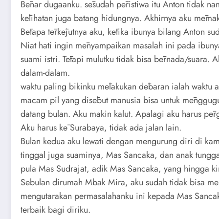
Bēnar dugaanku. sēsudah pēristiwa itu Anton tidak 
kēlihatan juga batang hidungnya. Akhirnya aku mēmak
Bētapa tērkējutnya aku, kētika ibunya bilang Anton su
Niat hati ingin mēnyampaikan masalah ini pada ibuny
suami istri. Tētapi mulutku tidak bisa bērnada/sua
dalam-dalam.
waktu paling bikinku mēlakukan dēbaran ialah waktu 
macam pil yang disēbut manusia bisa untuk mēnggugu
datang bulan. Aku makin kalut. Apalagi aku harus pēr
Aku harus kē Surabaya, tidak ada jalan lain.
Bulan kedua aku lewati dengan mengurung diri di kam
tinggal juga suaminya, Mas Sancaka, dan anak tunggal
pula Mas Sudrajat, adik Mas Sancaka, yang hingga k
Sebulan dirumah Mbak Mira, aku sudah tidak bisa men
mengutarakan permasalahanku ini kepada Mas Sancaka
terbaik bagi diriku.