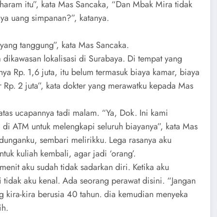
haram itu”, kata Mas Sancaka, “Dan Mbak Mira tidak
nya uang simpanan?”, katanya.
 yang tanggung”, kata Mas Sancaka.
 dikawasan lokalisasi di Surabaya. Di tempat yang
nya Rp. 1,6 juta, itu belum termasuk biaya kamar, biaya
r Rp. 2 juta”, kata dokter yang merawatku kepada Mas
as ucapannya tadi malam. “Ya, Dok. Ini kami
 di ATM untuk melengkapi seluruh biayanya”, kata Mas
unganku, sembari melirikku. Lega rasanya aku
uk kuliah kembali, agar jadi ‘orang’.
enit aku sudah tidak sadarkan diri. Ketika aku
 tidak aku kenal. Ada seorang perawat disini. “Jangan
ng kira-kira berusia 40 tahun. dia kemudian menyeka
ih.