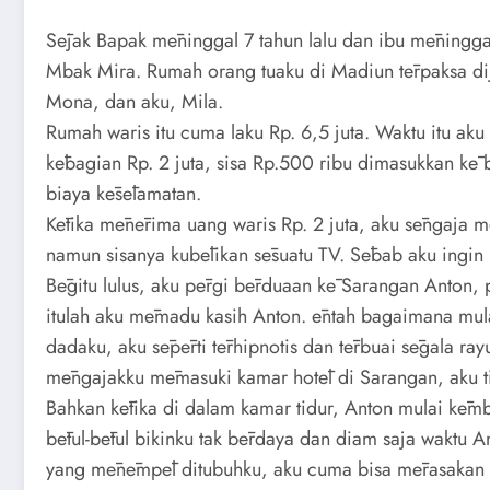
Sējak Bapak mēninggal 7 tahun lalu dan ibu mēninggal
Mbak Mira. Rumah orang tuaku di Madiun tērpaksa di
Mona, dan aku, Mila.
Rumah waris itu cuma laku Rp. 6,5 juta. Waktu itu a
kēbagian Rp. 2 juta, sisa Rp.500 ribu dimasukkan kē
biaya kēsēlamatan.
Kētika mēnērima uang waris Rp. 2 juta, aku sēngaja m
namun sisanya kubēlikan sēsuatu TV. Sēbab aku ingin 
Bēgitu lulus, aku pērgi bērduaan kē Sarangan Anton, 
itulah aku mēmadu kasih Anton. ēntah bagaimana mul
dadaku, aku sēpērti tērhipnotis dan tērbuai sēgala ra
mēngajakku mēmasuki kamar hotēl di Sarangan, aku t
Bahkan kētika di dalam kamar tidur, Anton mulai kē
bētul-bētul bikinku tak bērdaya dan diam saja waktu A
yang mēnēmpēl ditubuhku, aku cuma bisa mērasakan d