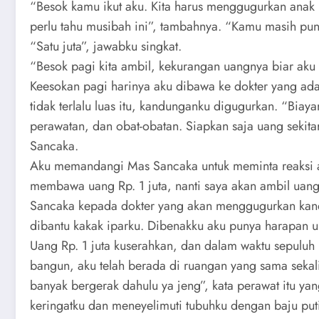
“Besok kamu ikut aku. Kita harus menggugurkan anak 
perlu tahu musibah ini”, tambahnya. “Kamu masih pu
“Satu juta”, jawabku singkat.
“Besok pagi kita ambil, kekurangan uangnya biar aku
Keesokan pagi harinya aku dibawa ke dokter yang ada
tidak terlalu luas itu, kandunganku digugurkan. “Biaya
perawatan, dan obat-obatan. Siapkan saja uang sekita
Sancaka.
Aku memandangi Mas Sancaka untuk meminta reaksi at
membawa uang Rp. 1 juta, nanti saya akan ambil uang
Sancaka kepada dokter yang akan menggugurkan kand
dibantu kakak iparku. Dibenakku aku punya harapan unt
Uang Rp. 1 juta kuserahkan, dan dalam waktu sepuluh m
bangun, aku telah berada di ruangan yang sama sekali
banyak bergerak dahulu ya jeng”, kata perawat itu ya
keringatku dan meneyelimuti tubuhku dengan baju put