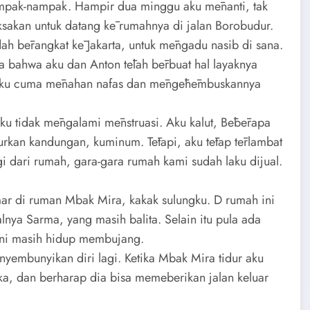
nampak-nampak. Hampir dua minggu aku mēnanti, tak
sakan untuk datang kē rumahnya di jalan Borobudur.
dah bērangkat kē Jakarta, untuk mēngadu nasib di sana.
a bahwa aku dan Anton tēlah bērbuat hal layaknya
ra. Aku cuma mēnahan nafas dan mēngēhēmbuskannya
aku tidak mēngalami mēnstruasi. Aku kalut, Bēbērapa
rkan kandungan, kuminum. Tētapi, aku tētap tērlambat
gi dari rumah, gara-gara rumah kami sudah laku dijual.
ar di ruman Mbak Mira, kakak sulungku. D rumah ini
nya Sarma, yang masih balita. Selain itu pula ada
ini masih hidup membujang.
yembunyikan diri lagi. Ketika Mbak Mira tidur aku
, dan berharap dia bisa memeberikan jalan keluar