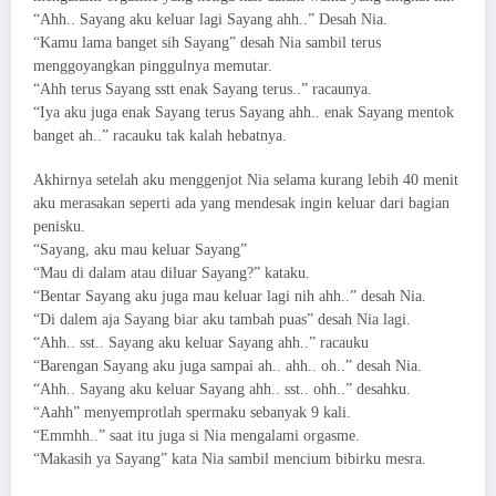
“Ahh.. Sayang aku keluar lagi Sayang ahh..” Desah Nia.
“Kamu lama banget sih Sayang” desah Nia sambil terus
menggoyangkan pinggulnya memutar.
“Ahh terus Sayang sstt enak Sayang terus..” racaunya.
“Iya aku juga enak Sayang terus Sayang ahh.. enak Sayang mentok
banget ah..” racauku tak kalah hebatnya.
Akhirnya setelah aku menggenjot Nia selama kurang lebih 40 menit
aku merasakan seperti ada yang mendesak ingin keluar dari bagian
penisku.
“Sayang, aku mau keluar Sayang”
“Mau di dalam atau diluar Sayang?” kataku.
“Bentar Sayang aku juga mau keluar lagi nih ahh..” desah Nia.
“Di dalem aja Sayang biar aku tambah puas” desah Nia lagi.
“Ahh.. sst.. Sayang aku keluar Sayang ahh..” racauku
“Barengan Sayang aku juga sampai ah.. ahh.. oh..” desah Nia.
“Ahh.. Sayang aku keluar Sayang ahh.. sst.. ohh..” desahku.
“Aahh” menyemprotlah spermaku sebanyak 9 kali.
“Emmhh..” saat itu juga si Nia mengalami orgasme.
“Makasih ya Sayang” kata Nia sambil mencium bibirku mesra.