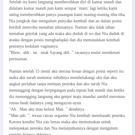
Setelah itu kami langsung membersihkan diri di kamar mandi dan
didalam kamar mandi pun kami sempat ‘main’ lagi ketika kami
saling membersihkan punya pasangan kami masing-masing tiba-tiba
Nia jongkok dan mengulum punyaku kembali dan au dalam posisi
berdidi mencoba menahan nikmatnya. Namun aku tidak tahan
menahan gejolak yang ada maka aku duduk di ws dan Nia duduk di
atasku dengan posisi menghadapku dan dia memasukkan kembali
penisnya kedalam vaginanya.
“Bless.. ahh.. sst.. enak Sayang ahh..” racaunya mulai menikmati
permainan.
Namun setelah 15 menit aku merasa bosan dengan posisi seperti itu
maka aku suruh memutar tubuhnya membelakangi aku dan aku
angkat perlahan tanpa melepas penisku dan aku suruh Nia
menungging dengan berpegangan pada tepian bak mandi dan ketika
dia menungging langsung aku genjot maju mundur sambil meremas-
remas buah dadanya yang mengayun-ayun.
“Ah.. Man aku mau keluar Man..” desahnya.
“Man aah..”, terasa cairan orgasme Nia kembali membasahi penisku.
Karena kondisi Nia yan lemas maka aku memutuskan untuk
melepaskan penisku dan Nia melanjutkannya dengan mengulum
penisku hingga akhirnya..