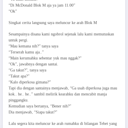
“Di McDonald Blok M aja ya jam 11.00”
“Ok”
Singkat cerita langsung saya meluncur ke arah Blok M
Sesampainya disana kami ngobrol sejenak lalu kami memutuskan
untuk pergi.
“Mau kemana nih?” tanya saya
“Terserah kamu aja..”
“Main kerumahku sebentar yuk mau nggak?”
“Ok”, jawabnya dengan santai.
“Ga takut?”, tanya saya
“Takut apa?”
“Kalo diperkosa gimana?”
Tapi dia dengan santainya menjawab, “Ga usah diperkosa juga mau
kok.. he.. he..” sambil melirik kearahku dan mencubit manja
pinggangku.
Kemudian saya bertanya, “Bener nih?”
Dia menjawab, “Siapa takut?”
Lalu segera kita meluncur ke arah rumahku di bilangan Tebet yang