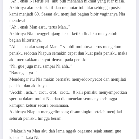
“Ah.. enak Ni terus Ni” aku pun menahan nikmat yang luar biasa.
Akhirnya aku berinisiatif dan memutar tubuhku sehingga posisi
kami menjadi 69. Sesaat aku menjilati bagian bibir vaginanya Nia
mendesah.
“Ah.. enak Man esst.. terus Man..”
Akhirnya Nia menggelinjang hebat ketika lidahku menyentuh
bagian klitorisnya.
“Ahh.. ma aku sampai Man..” sambil mulutnya terus mengelum
penisku sedotan Niapun semakin cepat dan kuat pada penisku maka
aku merasakkan denyut-denyut pada penisku.
“Ni, gue juga mau sampai Ni ahh..”
“Barengan ya..”
Mendengar itu Nia makin bernafsu menyedot-nyedot dan menjilati
penisku dan akhirnya..
“Acchh.. ach..”, crot.. crot.. crott.., 8 kali penisku menyemprotkan
sperma dalam mulut Nia dan dia menelan semuanya sehingga
kamipun keluar secara bersamaan.
Akhirnya Niapun menggelimpang disampingku setelah menjilati
seluruh penisku hingga bersih.
“Makasih ya Man aku dah lama nggak orgasme sejak suami gue
kabur..”, kata Nia