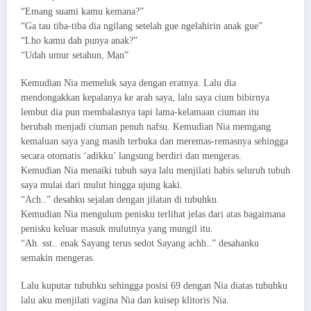
“Emang suami kamu kemana?”
“Ga tau tiba-tiba dia ngilang setelah gue ngelahirin anak gue”
“Lho kamu dah punya anak?”
“Udah umur setahun, Man”
Kemudian Nia memeluk saya dengan eratnya. Lalu dia
mendongakkan kepalanya ke arah saya, lalu saya cium bibirnya
lembut dia pun membalasnya tapi lama-kelamaan ciuman itu
berubah menjadi ciuman penuh nafsu. Kemudian Nia memgang
kemaluan saya yang masih terbuka dan meremas-remasnya sehingga
secara otomatis ‘adikku’ langsung berdiri dan mengeras.
Kemudian Nia menaiki tubuh saya lalu menjilati habis seluruh tubuh
saya mulai dari mulut hingga ujung kaki.
“Ach..” desahku sejalan dengan jilatan di tubuhku.
Kemudian Nia mengulum penisku terlihat jelas dari atas bagaimana
penisku keluar masuk mulutnya yang mungil itu.
“Ah. sst.. enak Sayang terus sedot Sayang achh..” desahanku
semakin mengeras.
Lalu kuputar tubuhku sehingga posisi 69 dengan Nia diatas tubuhku
lalu aku menjilati vagina Nia dan kuisep klitoris Nia.