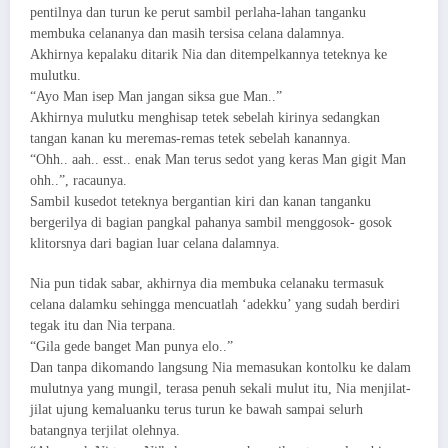
pentilnya dan turun ke perut sambil perlaha-lahan tanganku
membuka celananya dan masih tersisa celana dalamnya.
Akhirnya kepalaku ditarik Nia dan ditempelkannya teteknya ke
mulutku.
“Ayo Man isep Man jangan siksa gue Man..”
Akhirnya mulutku menghisap tetek sebelah kirinya sedangkan
tangan kanan ku meremas-remas tetek sebelah kanannya.
“Ohh.. aah.. esst.. enak Man terus sedot yang keras Man gigit Man
ohh..”, racaunya.
Sambil kusedot teteknya bergantian kiri dan kanan tanganku
bergerilya di bagian pangkal pahanya sambil menggosok- gosok
klitorsnya dari bagian luar celana dalamnya.
Nia pun tidak sabar, akhirnya dia membuka celanaku termasuk
celana dalamku sehingga mencuatlah ‘adekku’ yang sudah berdiri
tegak itu dan Nia terpana.
“Gila gede banget Man punya elo..”
Dan tanpa dikomando langsung Nia memasukan kontolku ke dalam
mulutnya yang mungil, terasa penuh sekali mulut itu, Nia menjilat-
jilat ujung kemaluanku terus turun ke bawah sampai selurh
batangnya terjilat olehnya.