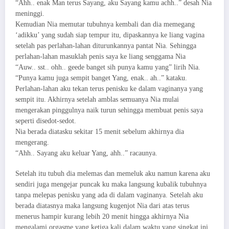
“Ahh.. enak Man terus Sayang, aku Sayang kamu achh..” desah Nia
meninggi.
Kemudian Nia memutar tubuhnya kembali dan dia memegang
‘adikku’ yang sudah siap tempur itu, dipaskannya ke liang vagina
setelah pas perlahan-lahan diturunkannya pantat Nia. Sehingga
perlahan-lahan masuklah penis saya ke liang senggama Nia
“Auw.. sst.. ohh.. geede banget sih punya kamu yang” lirih Nia.
“Punya kamu juga sempit banget Yang, enak.. ah..” kataku.
Perlahan-lahan aku tekan terus penisku ke dalam vaginanya yang
sempit itu. Akhirnya setelah amblas semuanya Nia mulai
mengerakan pinggulnya naik turun sehingga membuat penis saya
seperti disedot-sedot.
Nia berada diatasku sekitar 15 menit sebelum akhirnya dia
mengerang.
“Ahh.. Sayang aku keluar Yang, ahh..” racaunya.
Setelah itu tubuh dia melemas dan memeluk aku namun karena aku
sendiri juga mengejar puncak ku maka langsung kubalik tubuhnya
tanpa melepas penisku yang ada di dalam vaginanya. Setelah aku
berada diatasnya maka langsung kugenjot Nia dari atas terus
menerus hampir kurang lebih 20 menit hingga akhirnya Nia
mengalami orgasme yang ketiga kali dalam waktu yang singkat ini.