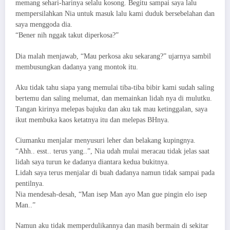
memang sehari-harinya selalu kosong. Begitu sampai saya lalu
mempersilahkan Nia untuk masuk lalu kami duduk bersebelahan dan
saya menggoda dia.
“Bener nih nggak takut diperkosa?”
Dia malah menjawab, “Mau perkosa aku sekarang?” ujarnya sambil
membusungkan dadanya yang montok itu.
Aku tidak tahu siapa yang memulai tiba-tiba bibir kami sudah saling
bertemu dan saling melumat, dan memainkan lidah nya di mulutku.
Tangan kirinya melepas bajuku dan aku tak mau ketinggalan, saya
ikut membuka kaos ketatnya itu dan melepas BHnya.
Ciumanku menjalar menyusuri leher dan belakang kupingnya.
“Ahh.. esst.. terus yang..”, Nia udah mulai meracau tidak jelas saat
lidah saya turun ke dadanya diantara kedua bukitnya.
Lidah saya terus menjalar di buah dadanya namun tidak sampai pada
pentilnya.
Nia mendesah-desah, “Man isep Man ayo Man gue pingin elo isep
Man..”
Namun aku tidak memperdulikannya dan masih bermain di sekitar