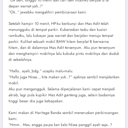
“Ok deh, tunggu 10 menit dan cari deh mobilku berplat B di
depan warnet yah..!”
“Ok..” jawabku mengakhiri pembicaraan kami.
Setelah hampir 10 menit, HP-ku berbunyi dan Mas Adit telah
menungguku di tempat parkir. Kubereskan tasku dan kusisir
rambutku, lalu kubayar jasa warnet dan berjalan menuju tempat
parkir. Kulihat sebuah mobil BMW hitam berplat B berwarna
hitam, dan di dalamnya Mas Adit tersenyum. Aku pun tersenyum
dan menghampiri mobilnya lalu kubuka pintu mobilnya dan duduk
di sebelahnya.
“Hallo.. ayah_bdg.” ucapku malu-malu.
“Hallo juga Nissa.., kita makan yuk..?” ajaknya sambil menjalankan
mobil.
Aku pun mengangguk. Selama diperjalanan kami cepat menjadi
akrab, lagi pula kupikir Mas Adit ganteng juga, selain badannya
tinggi besar dia juga kebapakan.
Kami makan di Haritage Banda sambil meneruskan perbincangan
kami.
“Hmm.. Mas, engga pa-pa kan kalo Nissa panggil ayah saja..?