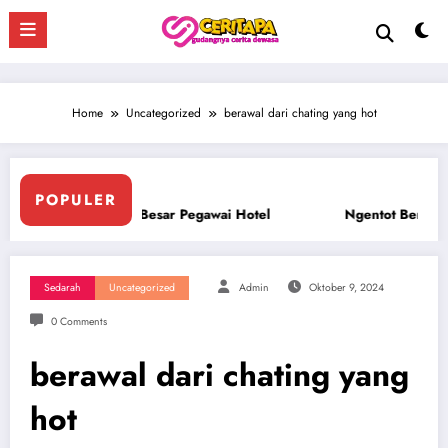
Skip
to
content
Home
Uncategorized
berawal dari chating yang hot
POPULER
Ngentot Bersama Perawan Montok Berjilbab
Ngentot 
Sedarah
Uncategorized
Admin
Oktober 9, 2024
0 Comments
berawal dari chating yang
hot