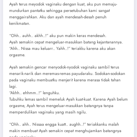
Ayah terus meyodok vaginaku dengan kuat, aku pun memaju-
mundurkan pantatku sehingga persetubuhan kami sangat
menggairahkan. Aku dan ayah mendesah-desah penuh
kenikmatan.
“Ohh.. auhh.. akhh..!” aku pun makin keras mendesah.
Ayah semakin cepat mengeluar-masukkan batang kejantanannya.
“Ahh.. Nissa mau keluarr.. Yahh..!” teriakku karena aku akan
orgasme.
Ayah semakin gencar menyodok-nyodok vaginaku sambil terus
menarik-narik dan meremas-remas payudaraku. Sodokan-sodokan
pada vaginaku membuatku menjerit karena merasa tidak tahan
lagi.
“Akhh.. ehhmm..!” lenguhku.
Tubuhku lemas sambil memeluk Ayah kuat-kuat. Karena Ayah belum
orgasme, Ayah terus mengeluar-masukkan batangnya tanpa
memperdulikan vaginaku yang masih ngilu.
“Ohh.. ahh.. Nissaa engga kuatt.. aughh..!” teriakkanku malah
makin membuat Ayah semakin cepat menghujamkan batangnya