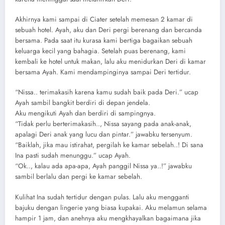
Akhirnya kami sampai di Ciater setelah memesan 2 kamar di
sebuah hotel. Ayah, aku dan Deri pergi berenang dan bercanda
bersama. Pada saat itu kurasa kami bertiga bagaikan sebuah
keluarga kecil yang bahagia. Setelah puas berenang, kami
kembali ke hotel untuk makan, lalu aku menidurkan Deri di kamar
bersama Ayah. Kami mendampinginya sampai Deri tertidur.
“Nissa.. terimakasih karena kamu sudah baik pada Deri.” ucap
Ayah sambil bangkit berdiri di depan jendela.
Aku mengikuti Ayah dan berdiri di sampingnya.
“Tidak perlu berterimakasih.., Nissa sayang pada anak-anak,
apalagi Deri anak yang lucu dan pintar.” jawabku tersenyum.
“Baiklah, jika mau istirahat, pergilah ke kamar sebelah..! Di sana
Ina pasti sudah menunggu.” ucap Ayah.
“Ok.., kalau ada apa-apa, Ayah panggil Nissa ya..!” jawabku
sambil berlalu dan pergi ke kamar sebelah.
Kulihat Ina sudah tertidur dengan pulas. Lalu aku mengganti
bajuku dengan lingerie yang biasa kupakai. Aku melamun selama
hampir 1 jam, dan anehnya aku mengkhayalkan bagaimana jika