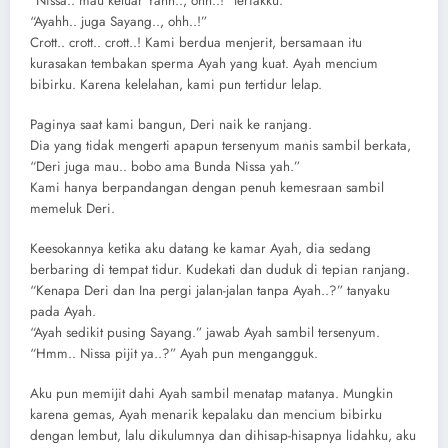
“Nissa.. mau keluar Yahh.., ohh..!” teriakku.
“Ayahh.. juga Sayang.., ohh..!”
Crott.. crott.. crott..! Kami berdua menjerit, bersamaan itu
kurasakan tembakan sperma Ayah yang kuat. Ayah mencium
bibirku. Karena kelelahan, kami pun tertidur lelap.
Paginya saat kami bangun, Deri naik ke ranjang.
Dia yang tidak mengerti apapun tersenyum manis sambil berkata,
“Deri juga mau.. bobo ama Bunda Nissa yah.”
Kami hanya berpandangan dengan penuh kemesraan sambil
memeluk Deri.
Keesokannya ketika aku datang ke kamar Ayah, dia sedang
berbaring di tempat tidur. Kudekati dan duduk di tepian ranjang.
“Kenapa Deri dan Ina pergi jalan-jalan tanpa Ayah..?” tanyaku
pada Ayah.
“Ayah sedikit pusing Sayang.” jawab Ayah sambil tersenyum.
“Hmm.. Nissa pijit ya..?” Ayah pun mengangguk.
Aku pun memijit dahi Ayah sambil menatap matanya. Mungkin
karena gemas, Ayah menarik kepalaku dan mencium bibirku
dengan lembut, lalu dikulumnya dan dihisap-hisapnya lidahku, aku