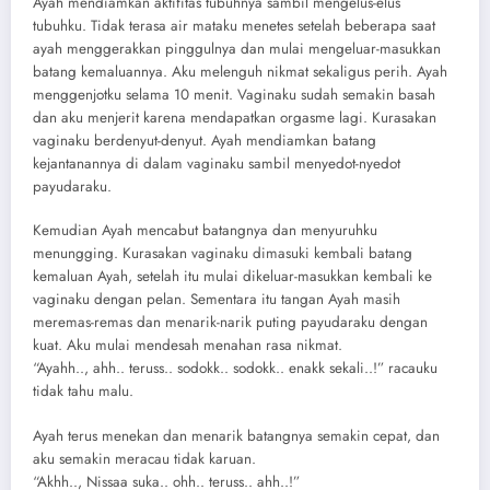
Ayah mendiamkan aktifitas tubuhnya sambil mengelus-elus
tubuhku. Tidak terasa air mataku menetes setelah beberapa saat
ayah menggerakkan pinggulnya dan mulai mengeluar-masukkan
batang kemaluannya. Aku melenguh nikmat sekaligus perih. Ayah
menggenjotku selama 10 menit. Vaginaku sudah semakin basah
dan aku menjerit karena mendapatkan orgasme lagi. Kurasakan
vaginaku berdenyut-denyut. Ayah mendiamkan batang
kejantanannya di dalam vaginaku sambil menyedot-nyedot
payudaraku.
Kemudian Ayah mencabut batangnya dan menyuruhku
menungging. Kurasakan vaginaku dimasuki kembali batang
kemaluan Ayah, setelah itu mulai dikeluar-masukkan kembali ke
vaginaku dengan pelan. Sementara itu tangan Ayah masih
meremas-remas dan menarik-narik puting payudaraku dengan
kuat. Aku mulai mendesah menahan rasa nikmat.
“Ayahh.., ahh.. teruss.. sodokk.. sodokk.. enakk sekali..!” racauku
tidak tahu malu.
Ayah terus menekan dan menarik batangnya semakin cepat, dan
aku semakin meracau tidak karuan.
“Akhh.., Nissaa suka.. ohh.. teruss.. ahh..!”