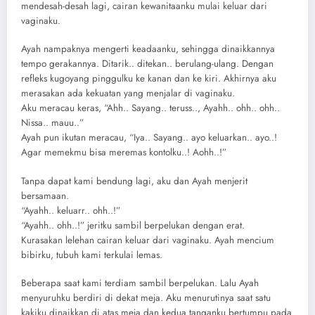
mendesah-desah lagi, cairan kewanitaanku mulai keluar dari
vaginaku.
Ayah nampaknya mengerti keadaanku, sehingga dinaikkannya
tempo gerakannya. Ditarik.. ditekan.. berulang-ulang. Dengan
refleks kugoyang pinggulku ke kanan dan ke kiri. Akhirnya aku
merasakan ada kekuatan yang menjalar di vaginaku.
Aku meracau keras, “Ahh.. Sayang.. teruss.., Ayahh.. ohh.. ohh..
Nissa.. mauu..”
Ayah pun ikutan meracau, “Iya.. Sayang.. ayo keluarkan.. ayo..!
Agar memekmu bisa meremas kontolku..! Aohh..!”
Tanpa dapat kami bendung lagi, aku dan Ayah menjerit
bersamaan.
“Ayahh.. keluarr.. ohh..!”
“Ayahh.. ohh..!” jeritku sambil berpelukan dengan erat.
Kurasakan lelehan cairan keluar dari vaginaku. Ayah mencium
bibirku, tubuh kami terkulai lemas.
Beberapa saat kami terdiam sambil berpelukan. Lalu Ayah
menyuruhku berdiri di dekat meja. Aku menurutinya saat satu
kakiku dinaikkan di atas meja dan kedua tanganku bertumpu pada