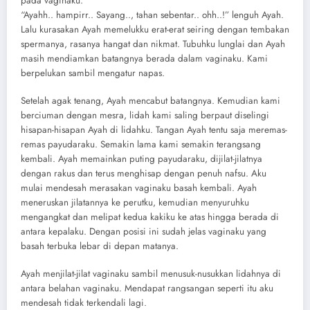
pada vaginaku.
“Ayahh.. hampirr.. Sayang.., tahan sebentar.. ohh..!” lenguh Ayah.
Lalu kurasakan Ayah memelukku erat-erat seiring dengan tembakan
spermanya, rasanya hangat dan nikmat. Tubuhku lunglai dan Ayah
masih mendiamkan batangnya berada dalam vaginaku. Kami
berpelukan sambil mengatur napas.
Setelah agak tenang, Ayah mencabut batangnya. Kemudian kami
berciuman dengan mesra, lidah kami saling berpaut diselingi
hisapan-hisapan Ayah di lidahku. Tangan Ayah tentu saja meremas-
remas payudaraku. Semakin lama kami semakin terangsang
kembali. Ayah memainkan puting payudaraku, dijilat-jilatnya
dengan rakus dan terus menghisap dengan penuh nafsu. Aku
mulai mendesah merasakan vaginaku basah kembali. Ayah
meneruskan jilatannya ke perutku, kemudian menyuruhku
mengangkat dan melipat kedua kakiku ke atas hingga berada di
antara kepalaku. Dengan posisi ini sudah jelas vaginaku yang
basah terbuka lebar di depan matanya.
Ayah menjilat-jilat vaginaku sambil menusuk-nusukkan lidahnya di
antara belahan vaginaku. Mendapat rangsangan seperti itu aku
mendesah tidak terkendali lagi.