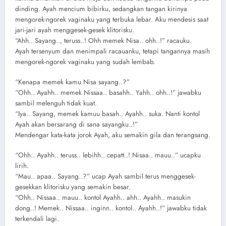
dinding. Ayah mencium bibirku, sedangkan tangan kirinya
mengorek-ngorek vaginaku yang terbuka lebar. Aku mendesis saat
jari-jari ayah menggesek-gesek klitorisku.
“Ahh.. Sayang.., teruss..! Ohh memek Nisa.. ohh..!” racauku.
Ayah tersenyum dan menimpali racauanku, tetapi tangannya masih
mengorek-ngorek vaginaku yang sudah lembab.
“Kenapa memek kamu Nisa sayang..?”
“Ohh.. Ayahh.. memek Nissaa.. basahh.. Yahh.. ohh..!” jawabku
sambil melenguh tidak kuat.
“Iya.. Sayang, memek kamuu basah.. Ayahh.. suka. Nanti kontol
Ayah akan bersarang di sana sayangku..!”
Mendengar kata-kata jorok Ayah, aku semakin gila dan terangsang.
“Ohh.. Ayahh.. teruss.. lebihh.. cepatt..! Nisaa.. mauu..” ucapku
lirih.
“Mau.. apaa.. Sayang..?” ucap Ayah sambil terus menggesek-
gesekkan klitorisku yang semakin besar.
“Ohh.. Nissaa.. mauu.. kontol Ayahh.. ahh.. Ayahh.. masukin
dong..! Memek.. Nissaa.. inginn.. kontol.. Ayahh..!” jawabku tidak
terkendali lagi.