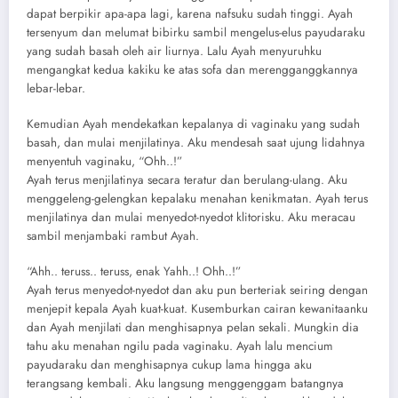
dapat berpikir apa-apa lagi, karena nafsuku sudah tinggi. Ayah
tersenyum dan melumat bibirku sambil mengelus-elus payudaraku
yang sudah basah oleh air liurnya. Lalu Ayah menyuruhku
mengangkat kedua kakiku ke atas sofa dan merengganggkannya
lebar-lebar.
Kemudian Ayah mendekatkan kepalanya di vaginaku yang sudah
basah, dan mulai menjilatinya. Aku mendesah saat ujung lidahnya
menyentuh vaginaku, “Ohh..!”
Ayah terus menjilatinya secara teratur dan berulang-ulang. Aku
menggeleng-gelengkan kepalaku menahan kenikmatan. Ayah terus
menjilatinya dan mulai menyedot-nyedot klitorisku. Aku meracau
sambil menjambaki rambut Ayah.
“Ahh.. teruss.. teruss, enak Yahh..! Ohh..!”
Ayah terus menyedot-nyedot dan aku pun berteriak seiring dengan
menjepit kepala Ayah kuat-kuat. Kusemburkan cairan kewanitaanku
dan Ayah menjilati dan menghisapnya pelan sekali. Mungkin dia
tahu aku menahan ngilu pada vaginaku. Ayah lalu mencium
payudaraku dan menghisapnya cukup lama hingga aku
terangsang kembali. Aku langsung menggenggam batangnya