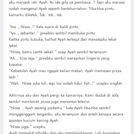
aku menjadi istri Ayah. Itu ide gila ya pembaca..? Tapi aku merasa
sudah mengenal Ayah seperti bertahun-tahun. Tiba-tiba pintu
kamarku diketuk, Tok.. tok.. tok.
“Ina.., Nissa..!” kata suara di balik pintu.
“Iya.., sebentar..” jawabku sambil membuka pintu.
Ketika pintu kubuka, kulihat Ayah terkejut dan menatapku lekat-
lekat.
“Nissa, kamu cantik sekali.” ucap Ayah sambil tersenyum.
“Ah.., bisa saja.” jawabku sambil merapikan lingerie yang
kupakai.
“Kebetulan Ayah mau ngajak kalian makan, Ayah memesan pizza
tadi.”
“Wah.. Nissa suka tuh, tapi Ina sudah tidur Yah..!” ucapku singkat.
Akhirnya aku dan Ayah pergi ke kamarnya. Kami duduk di sofa
sambil menikmati pizza juga menonton televisi.
“Nissa.., Ayah sayang padamu.” kata Ayah tiba-tiba sambil
menggenggam tanganku, aku tersenyum dan entah kenapa secara
spontan kucium kening Ayah.
“Nissa juga.” ucapku.
Ayah memeluk tubuhku dan aku membiarkannya. Lalu kurasakan