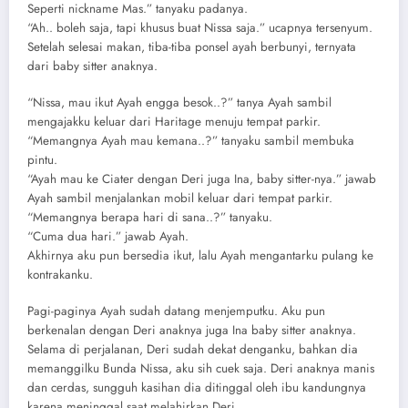
Seperti nickname Mas.” tanyaku padanya.
“Ah.. boleh saja, tapi khusus buat Nissa saja.” ucapnya tersenyum.
Setelah selesai makan, tiba-tiba ponsel ayah berbunyi, ternyata
dari baby sitter anaknya.
“Nissa, mau ikut Ayah engga besok..?” tanya Ayah sambil
mengajakku keluar dari Haritage menuju tempat parkir.
“Memangnya Ayah mau kemana..?” tanyaku sambil membuka
pintu.
“Ayah mau ke Ciater dengan Deri juga Ina, baby sitter-nya.” jawab
Ayah sambil menjalankan mobil keluar dari tempat parkir.
“Memangnya berapa hari di sana..?” tanyaku.
“Cuma dua hari.” jawab Ayah.
Akhirnya aku pun bersedia ikut, lalu Ayah mengantarku pulang ke
kontrakanku.
Pagi-paginya Ayah sudah datang menjemputku. Aku pun
berkenalan dengan Deri anaknya juga Ina baby sitter anaknya.
Selama di perjalanan, Deri sudah dekat denganku, bahkan dia
memanggilku Bunda Nissa, aku sih cuek saja. Deri anaknya manis
dan cerdas, sungguh kasihan dia ditinggal oleh ibu kandungnya
karena meninggal saat melahirkan Deri.