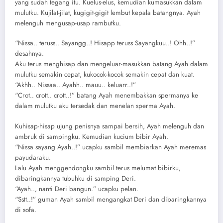
yang sudah tegang itu. Kuelus-elus, kemudian kumasukkan dalam
mulutku. Kujilat-jilat, kugigit-gigit lembut kepala batangnya. Ayah
melenguh mengusap-usap rambutku.
“Nissa.. teruss.. Sayangg..! Hisapp teruss Sayangkuu..! Ohh..!”
desahnya.
Aku terus menghisap dan mengeluar-masukkan batang Ayah dalam
mulutku semakin cepat, kukocok-kocok semakin cepat dan kuat.
“Akhh.. Nissaa.. Ayahh.. mauu.. keluarr..!”
“Crot.. crott.. crott..!” batang Ayah menembakkan spermanya ke
dalam mulutku aku tersedak dan menelan sperma Ayah.
Kuhisap-hisap ujung penisnya sampai bersih, Ayah melenguh dan
ambruk di sampingku. Kemudian kucium bibir Ayah.
“Nissa sayang Ayah..!” ucapku sambil membiarkan Ayah meremas
payudaraku.
Lalu Ayah menggendongku sambil terus melumat bibirku,
dibaringkannya tubuhku di samping Deri.
“Ayah.., nanti Deri bangun.” ucapku pelan.
“Sstt..!” guman Ayah sambil mengangkat Deri dan dibaringkannya
di sofa.