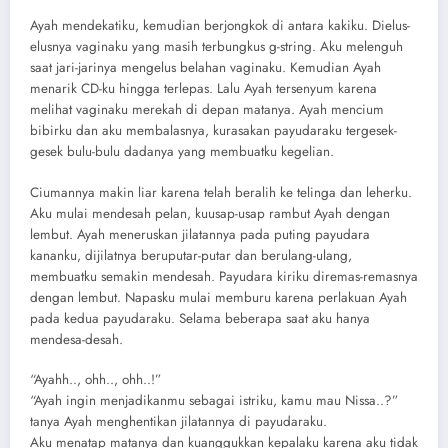
Ayah mendekatiku, kemudian berjongkok di antara kakiku. Dielus-
elusnya vaginaku yang masih terbungkus g-string. Aku melenguh
saat jari-jarinya mengelus belahan vaginaku. Kemudian Ayah
menarik CD-ku hingga terlepas. Lalu Ayah tersenyum karena
melihat vaginaku merekah di depan matanya. Ayah mencium
bibirku dan aku membalasnya, kurasakan payudaraku tergesek-
gesek bulu-bulu dadanya yang membuatku kegelian.
Ciumannya makin liar karena telah beralih ke telinga dan leherku.
Aku mulai mendesah pelan, kuusap-usap rambut Ayah dengan
lembut. Ayah meneruskan jilatannya pada puting payudara
kananku, dijilatnya beruputar-putar dan berulang-ulang,
membuatku semakin mendesah. Payudara kiriku diremas-remasnya
dengan lembut. Napasku mulai memburu karena perlakuan Ayah
pada kedua payudaraku. Selama beberapa saat aku hanya
mendesa-desah.
“Ayahh.., ohh.., ohh..!”
“Ayah ingin menjadikanmu sebagai istriku, kamu mau Nissa..?”
tanya Ayah menghentikan jilatannya di payudaraku.
Aku menatap matanya dan kuanggukkan kepalaku karena aku tidak