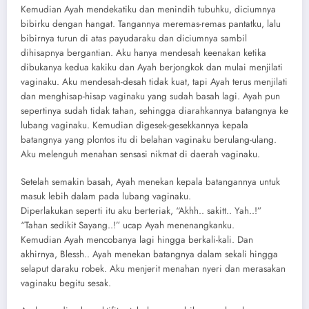
Kemudian Ayah mendekatiku dan menindih tubuhku, diciumnya
bibirku dengan hangat. Tangannya meremas-remas pantatku, lalu
bibirnya turun di atas payudaraku dan diciumnya sambil
dihisapnya bergantian. Aku hanya mendesah keenakan ketika
dibukanya kedua kakiku dan Ayah berjongkok dan mulai menjilati
vaginaku. Aku mendesah-desah tidak kuat, tapi Ayah terus menjilati
dan menghisap-hisap vaginaku yang sudah basah lagi. Ayah pun
sepertinya sudah tidak tahan, sehingga diarahkannya batangnya ke
lubang vaginaku. Kemudian digesek-gesekkannya kepala
batangnya yang plontos itu di belahan vaginaku berulang-ulang.
Aku melenguh menahan sensasi nikmat di daerah vaginaku.
Setelah semakin basah, Ayah menekan kepala batangannya untuk
masuk lebih dalam pada lubang vaginaku.
Diperlakukan seperti itu aku berteriak, “Akhh.. sakitt.. Yah..!”
“Tahan sedikit Sayang..!” ucap Ayah menenangkanku.
Kemudian Ayah mencobanya lagi hingga berkali-kali. Dan
akhirnya, Blessh.. Ayah menekan batangnya dalam sekali hingga
selaput daraku robek. Aku menjerit menahan nyeri dan merasakan
vaginaku begitu sesak.