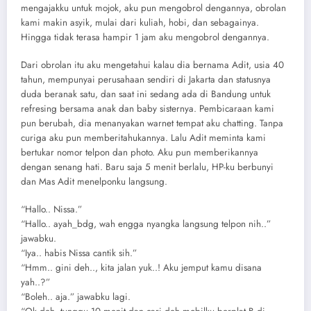
mengajakku untuk mojok, aku pun mengobrol dengannya, obrolan
kami makin asyik, mulai dari kuliah, hobi, dan sebagainya.
Hingga tidak terasa hampir 1 jam aku mengobrol dengannya.
Dari obrolan itu aku mengetahui kalau dia bernama Adit, usia 40
tahun, mempunyai perusahaan sendiri di Jakarta dan statusnya
duda beranak satu, dan saat ini sedang ada di Bandung untuk
refresing bersama anak dan baby sisternya. Pembicaraan kami
pun berubah, dia menanyakan warnet tempat aku chatting. Tanpa
curiga aku pun memberitahukannya. Lalu Adit meminta kami
bertukar nomor telpon dan photo. Aku pun memberikannya
dengan senang hati. Baru saja 5 menit berlalu, HP-ku berbunyi
dan Mas Adit menelponku langsung.
“Hallo.. Nissa.”
“Hallo.. ayah_bdg, wah engga nyangka langsung telpon nih..”
jawabku.
“Iya.. habis Nissa cantik sih.”
“Hmm.. gini deh.., kita jalan yuk..! Aku jemput kamu disana
yah..?”
“Boleh.. aja.” jawabku lagi.