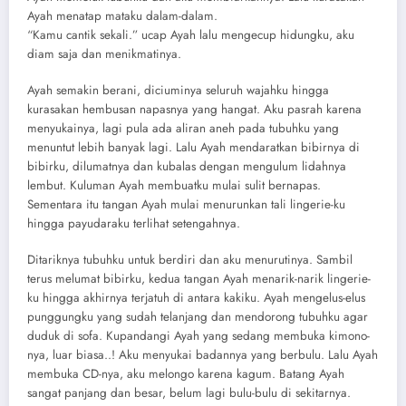
Ayah menatap mataku dalam-dalam.
“Kamu cantik sekali.” ucap Ayah lalu mengecup hidungku, aku
diam saja dan menikmatinya.
Ayah semakin berani, diciuminya seluruh wajahku hingga
kurasakan hembusan napasnya yang hangat. Aku pasrah karena
menyukainya, lagi pula ada aliran aneh pada tubuhku yang
menuntut lebih banyak lagi. Lalu Ayah mendaratkan bibirnya di
bibirku, dilumatnya dan kubalas dengan mengulum lidahnya
lembut. Kuluman Ayah membuatku mulai sulit bernapas.
Sementara itu tangan Ayah mulai menurunkan tali lingerie-ku
hingga payudaraku terlihat setengahnya.
Ditariknya tubuhku untuk berdiri dan aku menurutinya. Sambil
terus melumat bibirku, kedua tangan Ayah menarik-narik lingerie-
ku hingga akhirnya terjatuh di antara kakiku. Ayah mengelus-elus
punggungku yang sudah telanjang dan mendorong tubuhku agar
duduk di sofa. Kupandangi Ayah yang sedang membuka kimono-
nya, luar biasa..! Aku menyukai badannya yang berbulu. Lalu Ayah
membuka CD-nya, aku melongo karena kagum. Batang Ayah
sangat panjang dan besar, belum lagi bulu-bulu di sekitarnya.