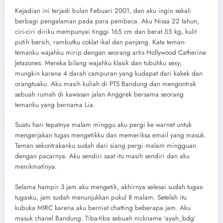
Kejadian ini terjadi bulan Febuari 2001, dan aku ingin sekali
berbagi pengalaman pada para pembaca. Aku Nissa 22 tahun,
ciri-ciri diriku mempunyai tinggi 165 cm dan berat 55 kg, kulit
putih bersih, rambutku coklat ikal dan panjang. Kata teman-
temanku wajahku mirip dengan seorang artis Hollywood Catherine
Jetazones. Mereka bilang wajahku klasik dan tubuhku sexy,
mungkin karena 4 darah campuran yang kudapat dari kakek dan
orangtuaku. Aku masih kuliah di PTS Bandung dan mengontrak
sebuah rumah di kawasan jalan Anggrek bersama seorang
temanku yang bernama Lia.
Suatu hari tepatnya malam minggu aku pergi ke warnet untuk
mengerjakan tugas mengetikku dan memeriksa email yang masuk.
Teman sekontrakanku sudah dari siang pergi malam mingguan
dengan pacarnya. Aku sendiri saat itu masih sendiri dan aku
menikmatinya.
Selama hampir 3 jam aku mengetik, akhirnya selesai sudah tugas-
tugasku, jam sudah menunjukkan pukul 8 malam. Setelah itu
kubuka MIRC karena aku berniat chatting beberapa jam. Aku
masuk chanel Bandung. Tiba-tiba sebuah nickname ‘ayah_bdg’