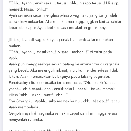
“Ohh.. Ayahh.. enak sekali.. teruss.. ohh.. hisapp teruss..! Hisapp..
memekk Nissa.. ohh..!”
Ayah semakin cepat menghisap-hisap vaginaku yang banjir oleh
cairan kewanitaanku. Aku semakin merengganggkan kedua kakiku
lebar-lebar agar Ayah lebih leluasa melakukan gerakannya.
Jilatan-jilatan di vaginaku yang enak itu membuatku memohon-
mohon.
“Ohh.. Ayahh.., masukkan..! Nissaa.. mohon..!” pintaku pada
Ayah.
Ayah pun menggesek-gesekkan batang kejantanannya di vaginaku
yang becek. Aku melenguh nikmat, mulutku mendesis-desis tidak
tahan. Ayah memasukkan batangnya pada lubang vaginaku.
Penetrasinya itu membuatku terus meracau, “Oh.. enakk Yahh..
yeahh.. lebih cepat.. ohh.. enakk sekali.. sodok.. terus.. memek
Nissa Yahh..! Akhh.. mmff.. ohh..!”
“Iya Sayangku. Ayahh.. suka memek kamu.. ohh.. Nissaa..!” racau
Ayah membalasku.
Genjotan ayah di vaginaku semakin cepat dan liar hingga terasa
menyentuh rahimku.