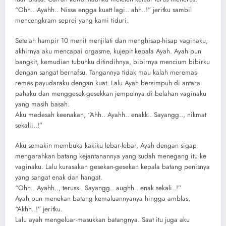
“Ohh.. Ayahh.. Nissa engga kuatt lagi.. ahh..!” jeritku sambil
mencengkram seprei yang kami tiduri.
Setelah hampir 10 menit menjilati dan menghisap-hisap vaginaku,
akhirnya aku mencapai orgasme, kujepit kepala Ayah. Ayah pun
bangkit, kemudian tubuhku ditindihnya, bibirnya mencium bibirku
dengan sangat bernafsu. Tangannya tidak mau kalah meremas-
remas payudaraku dengan kuat. Lalu Ayah bersimpuh di antara
pahaku dan menggesek-gesekkan jempolnya di belahan vaginaku
yang masih basah.
Aku medesah keenakan, “Ahh.. Ayahh.. enakk.. Sayangg.., nikmat
sekalii..!”
Aku semakin membuka kakiku lebar-lebar, Ayah dengan sigap
mengarahkan batang kejantanannya yang sudah menegang itu ke
vaginaku. Lalu kurasakan gesekan-gesekan kepala batang penisnya
yang sangat enak dan hangat.
“Ohh.. Ayahh.., teruss.. Sayangg.. aughh.. enak sekali..!”
Ayah pun menekan batang kemaluannyanya hingga amblas.
“Akhh..!” jeritku.
Lalu ayah mengeluar-masukkan batangnya. Saat itu juga aku