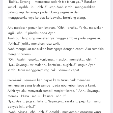
“Baikk.. Sayang.., memekmu sudahh tak tahan ya..? Rasakan
kontol.. Ayahh.. ini.. ohh..!” ucap Ayah sambil mengarahkan
batang kejantanannya pada lubang vaginaku dan
menggesekkannya ke atas ke bawah.. berulang-ulang.
Aku medesah penuh kenikmatan, “Ohh.. enakk.. Yahh.. masukkan
lagii.. ohh..!” pintaku pada Ayah.
Ayah pun langsung menekannya hingga amblas pada vaginaku.
“Akhh..!” jeritku menahan rasa sakit.
Ayah mengeluar-masukkan batangnya dengan cepat. Aku semakin
menjerit histeris.
“Oh.. Ayahh.. enakk.. kontolmu.. masukk.. memekku.. ohh..!”
“Iya.. Sayang.. terimalahh.. kontolku.. oughh..!” lenguh Ayah
sambil terus menggenjot vaginaku semakin cepat.
Gerakanku semakin liar, napas kami turun naik menahan
kenikmatan yang telah sampai pada ubun-ubun kepala kami.
Akhirnya aku menyerah sambil menjerit keras, ” Ahh.. Sayang..
memek.. Nissa.. mauu.. keluarr.. ohh..!”
“Iya.. Ayah.. jugaa.. tahan.. Sayangku.. rasakan.. pejuhku.. yang
banyak ini.. ohh..!”
“Ayah, Nissaa.. ohh.. ohh..!” desahku menyambut orgasme yang