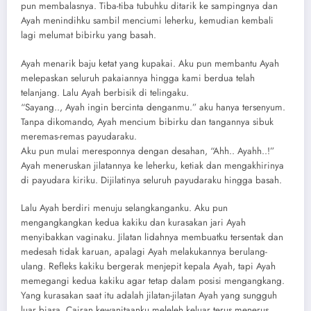
pun membalasnya. Tiba-tiba tubuhku ditarik ke sampingnya dan
Ayah menindihku sambil menciumi leherku, kemudian kembali
lagi melumat bibirku yang basah.
Ayah menarik baju ketat yang kupakai. Aku pun membantu Ayah
melepaskan seluruh pakaiannya hingga kami berdua telah
telanjang. Lalu Ayah berbisik di telingaku.
“Sayang.., Ayah ingin bercinta denganmu.” aku hanya tersenyum.
Tanpa dikomando, Ayah mencium bibirku dan tangannya sibuk
meremas-remas payudaraku.
Aku pun mulai meresponnya dengan desahan, “Ahh.. Ayahh..!”
Ayah meneruskan jilatannya ke leherku, ketiak dan mengakhirinya
di payudara kiriku. Dijilatinya seluruh payudaraku hingga basah.
Lalu Ayah berdiri menuju selangkanganku. Aku pun
mengangkangkan kedua kakiku dan kurasakan jari Ayah
menyibakkan vaginaku. Jilatan lidahnya membuatku tersentak dan
medesah tidak karuan, apalagi Ayah melakukannya berulang-
ulang. Refleks kakiku bergerak menjepit kepala Ayah, tapi Ayah
memegangi kedua kakiku agar tetap dalam posisi mengangkang.
Yang kurasakan saat itu adalah jilatan-jilatan Ayah yang sungguh
luar biasa. Cairan kewanitaanku meleleh keluar terus menerus.