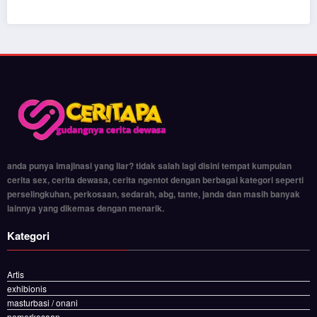
anda punya imajinasi yang liar? tidak salah lagi disini tempat kumpulan
cerita sex, cerita dewasa, cerita ngentot dengan berbagai kategori seperti
perselingkuhan, perkosaan, sedarah, abg, tante, janda dan masih banyak
lainnya yang dikemas dengan menarik.
Kategori
Artis
exhibionis
masturbasi / onani
pemerkosaan