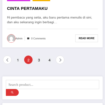
CINTA PERTAMAKU
Hi pembaca yang setia, aku baru pertama menulis di sini,
dan aku sekarang ingin berbagi…
READ MORE
Admin
0 Comments
Paginasi
1
2
3
4
pos