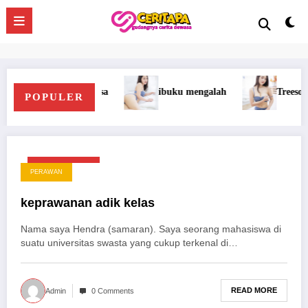
Skip
to
Home
perawan
Page 2
content
ksa
ibuku mengalah
Treesome Dengan Penis Besar 
POPULER
Oktober 6, 2025
PERAWAN
keprawanan adik kelas
Nama saya Hendra (samaran). Saya seorang mahasiswa di
suatu universitas swasta yang cukup terkenal di…
READ MORE
Admin
0 Comments