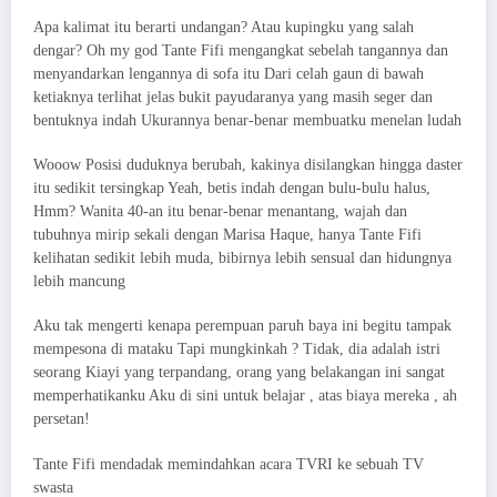
Apa kalimat itu berarti undangan? Atau kupingku yang salah
dengar? Oh my god Tante Fifi mengangkat sebelah tangannya dan
menyandarkan lengannya di sofa itu Dari celah gaun di bawah
ketiaknya terlihat jelas bukit payudaranya yang masih seger dan
bentuknya indah Ukurannya benar-benar membuatku menelan ludah
Wooow Posisi duduknya berubah, kakinya disilangkan hingga daster
itu sedikit tersingkap Yeah, betis indah dengan bulu-bulu halus,
Hmm? Wanita 40-an itu benar-benar menantang, wajah dan
tubuhnya mirip sekali dengan Marisa Haque, hanya Tante Fifi
kelihatan sedikit lebih muda, bibirnya lebih sensual dan hidungnya
lebih mancung
Aku tak mengerti kenapa perempuan paruh baya ini begitu tampak
mempesona di mataku Tapi mungkinkah ? Tidak, dia adalah istri
seorang Kiayi yang terpandang, orang yang belakangan ini sangat
memperhatikanku Aku di sini untuk belajar , atas biaya mereka , ah
persetan!
Tante Fifi mendadak memindahkan acara TVRI ke sebuah TV
swasta