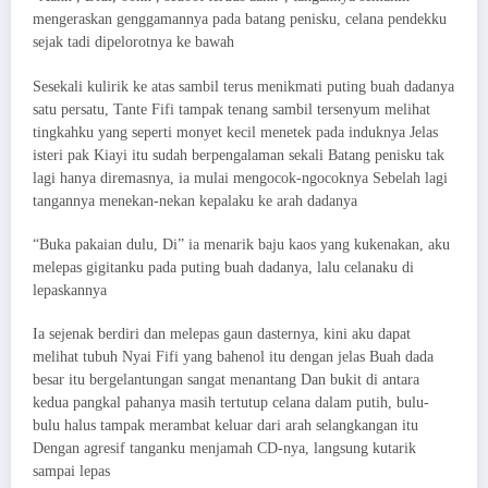
mengeraskan genggamannya pada batang penisku, celana pendekku
sejak tadi dipelorotnya ke bawah
Sesekali kulirik ke atas sambil terus menikmati puting buah dadanya
satu persatu, Tante Fifi tampak tenang sambil tersenyum melihat
tingkahku yang seperti monyet kecil menetek pada induknya Jelas
isteri pak Kiayi itu sudah berpengalaman sekali Batang penisku tak
lagi hanya diremasnya, ia mulai mengocok-ngocoknya Sebelah lagi
tangannya menekan-nekan kepalaku ke arah dadanya
“Buka pakaian dulu, Di” ia menarik baju kaos yang kukenakan, aku
melepas gigitanku pada puting buah dadanya, lalu celanaku di
lepaskannya
Ia sejenak berdiri dan melepas gaun dasternya, kini aku dapat
melihat tubuh Nyai Fifi yang bahenol itu dengan jelas Buah dada
besar itu bergelantungan sangat menantang Dan bukit di antara
kedua pangkal pahanya masih tertutup celana dalam putih, bulu-
bulu halus tampak merambat keluar dari arah selangkangan itu
Dengan agresif tanganku menjamah CD-nya, langsung kutarik
sampai lepas