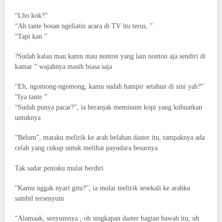
“Lho kok?”
“Ah tante bosan ngeliatin acara di TV itu terus, ”
“Tapi kan ”
?Sudah kalau mau kamu mau nonton yang lain nonton aja sendiri di
kamar ” wajahnya masih biasa saja
“Eh, ngomong-ngomong, kamu sudah hampir setahun di sini yah?”
“Iya tante ”
“Sudah punya pacar?”, ia beranjak meminum kopi yang kubuatkan
untuknya
“Belum”, mataku melirik ke arah belahan daster itu, tampaknya ada
celah yang cukup untuk melihat payudara besarnya
Tak sadar penisku mulai berdiri
“Kamu nggak nyari gitu?”, ia mulai melirik sesekali ke arahku
sambil tersenyum
“Alamaak, senyumnya , oh singkapan daster bagian bawah itu, uh