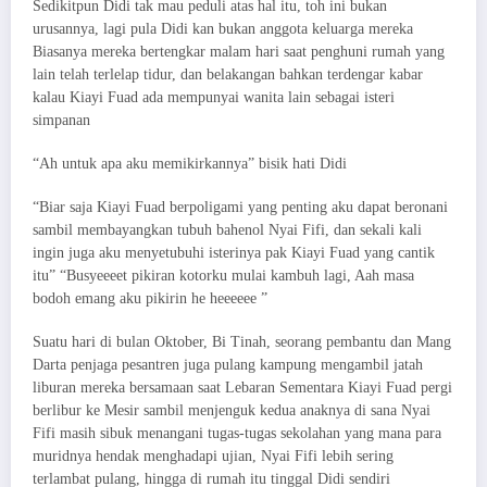
Sedikitpun Didi tak mau peduli atas hal itu, toh ini bukan
urusannya, lagi pula Didi kan bukan anggota keluarga mereka
Biasanya mereka bertengkar malam hari saat penghuni rumah yang
lain telah terlelap tidur, dan belakangan bahkan terdengar kabar
kalau Kiayi Fuad ada mempunyai wanita lain sebagai isteri
simpanan
“Ah untuk apa aku memikirkannya” bisik hati Didi
“Biar saja Kiayi Fuad berpoligami yang penting aku dapat beronani
sambil membayangkan tubuh bahenol Nyai Fifi, dan sekali kali
ingin juga aku menyetubuhi isterinya pak Kiayi Fuad yang cantik
itu” “Busyeeeet pikiran kotorku mulai kambuh lagi, Aah masa
bodoh emang aku pikirin he heeeeee ”
Suatu hari di bulan Oktober, Bi Tinah, seorang pembantu dan Mang
Darta penjaga pesantren juga pulang kampung mengambil jatah
liburan mereka bersamaan saat Lebaran Sementara Kiayi Fuad pergi
berlibur ke Mesir sambil menjenguk kedua anaknya di sana Nyai
Fifi masih sibuk menangani tugas-tugas sekolahan yang mana para
muridnya hendak menghadapi ujian, Nyai Fifi lebih sering
terlambat pulang, hingga di rumah itu tinggal Didi sendiri