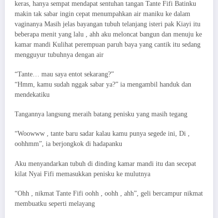
keras, hanya sempat mendapat sentuhan tangan Tante Fifi Batinku
makin tak sabar ingin cepat menumpahkan air maniku ke dalam
vaginanya Masih jelas bayangan tubuh telanjang isteri pak Kiayi itu
beberapa menit yang lalu , ahh aku meloncat bangun dan menuju ke
kamar mandi Kulihat perempuan paruh baya yang cantik itu sedang
mengguyur tubuhnya dengan air
“Tante… mau saya entot sekarang?”
“Hmm, kamu sudah nggak sabar ya?” ia mengambil handuk dan
mendekatiku
Tangannya langsung meraih batang penisku yang masih tegang
“Woowww , tante baru sadar kalau kamu punya segede ini, Di ,
oohhmm”, ia berjongkok di hadapanku
Aku menyandarkan tubuh di dinding kamar mandi itu dan secepat
kilat Nyai Fifi memasukkan penisku ke mulutnya
“Ohh , nikmat Tante Fifi oohh , oohh , ahh”, geli bercampur nikmat
membuatku seperti melayang