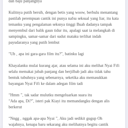
dan baju panjangnya
Kulitnya putih bersih, dengan betis yang woow, berbulu menantang
pastilah perempuan cantik ini punya nafsu seksual yang liar, itu kata
temanku yang pengalaman seksnya tinggi Buah dadanya tampak
menyembul dari balik gaun tidur itu, apalagi saat ia melangkah di
sampingku, samar-samar dari sudut mataku terlihat indah
payudaranya yang putih lembut
“Uh , apa ini gara-gara film itu?”, batinku lagi
Khayalanku mulai kurang ajar, atau selama ini aku melihat Nyai Fifi
selalu memakai jubah panjang dan berjilbab jadi aku tidak tahu
bentuk tubuhnya yang sebenarnya, seketika aku memasukkan
bayangan Nyai Fifi ke dalam adegan film tadi
“Hmm ”, tak sadar mulutku mengeluarkan suara itu
“Ada apa, Di?”, isteri pak Kiayi itu memandangku dengan alis
berkerut
“Nngg , nggak apa-apa Nyai ”, Aku jadi sedikit gugup Oh
wajahnya, kenapa baru sekarang aku melihatnya begitu cantik