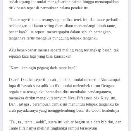
sudah tegang itu mulai mengeluarkan cairan hingga menampakkan
titik basah tepat di permukaan celana pendek itu
“Tante ngerti kamu terangsang melihat tetek ini, dan tante perhatiin
belakangan ini kamu sering diam-diam memandangi tubuh tante,
benar kan?”, ia seperti menyergapku dalam sebuah perangkap,
tangannya terus mengelus punggung telapak tanganku
Aku benar-benar merasa seperti maling yang tertangkap basah, tak
sepatah kata lagi yang bisa kuucapkan
“Kamu kepingin pegang dada tante kan?”
Daarr! Dadaku seperti pecah , mukaku mulai memerah Aku sampai
lupa di bawah sana adik kecilku mulai melembek turun Dengan
segala sisa tenaga aku beranikan diri membalas pandangannya,
memaksa diriku mengikuti senyum Nyai Fifi isteri pak Kiayi itu,
Dan , astaga , perempuan cantik ini menuntun telapak tanganku ke
arah payudaranya yang menggelembung besar itu Oooh lembutnya
“Ta , ta , tante , oohh”, suara itu keluar begitu saja dari bibirku, dan
Tante Fifi hanya melihat tingkahku sambil tersenyum