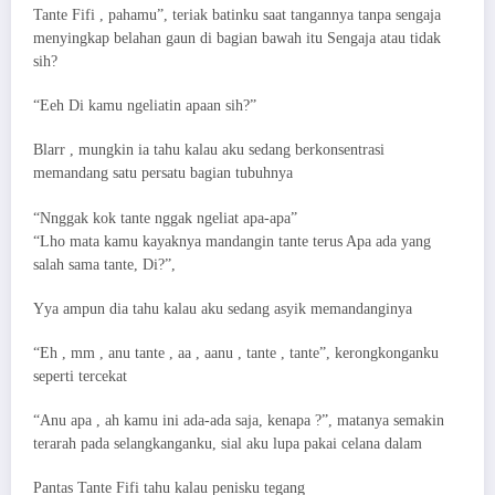
Tante Fifi , pahamu”, teriak batinku saat tangannya tanpa sengaja
menyingkap belahan gaun di bagian bawah itu Sengaja atau tidak
sih?
“Eeh Di kamu ngeliatin apaan sih?”
Blarr , mungkin ia tahu kalau aku sedang berkonsentrasi
memandang satu persatu bagian tubuhnya
“Nnggak kok tante nggak ngeliat apa-apa”
“Lho mata kamu kayaknya mandangin tante terus Apa ada yang
salah sama tante, Di?”,
Yya ampun dia tahu kalau aku sedang asyik memandanginya
“Eh , mm , anu tante , aa , aanu , tante , tante”, kerongkonganku
seperti tercekat
“Anu apa , ah kamu ini ada-ada saja, kenapa ?”, matanya semakin
terarah pada selangkanganku, sial aku lupa pakai celana dalam
Pantas Tante Fifi tahu kalau penisku tegang