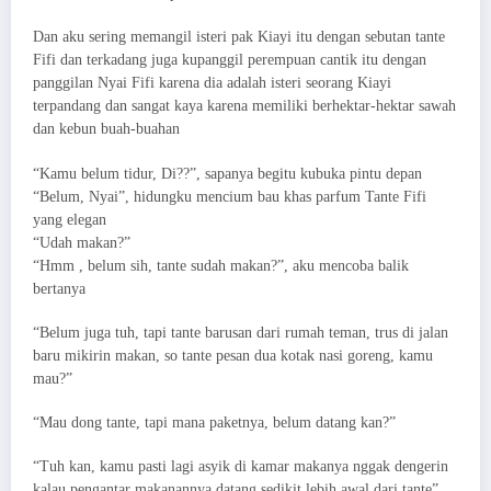
Dan aku sering memangil isteri pak Kiayi itu dengan sebutan tante
Fifi dan terkadang juga kupanggil perempuan cantik itu dengan
panggilan Nyai Fifi karena dia adalah isteri seorang Kiayi
terpandang dan sangat kaya karena memiliki berhektar-hektar sawah
dan kebun buah-buahan
“Kamu belum tidur, Di??”, sapanya begitu kubuka pintu depan
“Belum, Nyai”, hidungku mencium bau khas parfum Tante Fifi
yang elegan
“Udah makan?”
“Hmm , belum sih, tante sudah makan?”, aku mencoba balik
bertanya
“Belum juga tuh, tapi tante barusan dari rumah teman, trus di jalan
baru mikirin makan, so tante pesan dua kotak nasi goreng, kamu
mau?”
“Mau dong tante, tapi mana paketnya, belum datang kan?”
“Tuh kan, kamu pasti lagi asyik di kamar makanya nggak dengerin
kalau pengantar makanannya datang sedikit lebih awal dari tante”