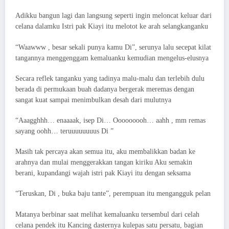
Adikku bangun lagi dan langsung seperti ingin meloncat keluar dari
celana dalamku Istri pak Kiayi itu melotot ke arah selangkanganku
“Waawww , besar sekali punya kamu Di”, serunya lalu secepat kilat
tangannya menggenggam kemaluanku kemudian mengelus-elusnya
Secara reflek tanganku yang tadinya malu-malu dan terlebih dulu
berada di permukaan buah dadanya bergerak meremas dengan
sangat kuat sampai menimbulkan desah dari mulutnya
“Aaagghhh… enaaaak, isep Di… Ooooooooh… aahh , mm remas
sayang oohh… teruuuuuuuus Di ”
Masih tak percaya akan semua itu, aku membalikkan badan ke
arahnya dan mulai menggerakkan tangan kiriku Aku semakin
berani, kupandangi wajah istri pak Kiayi itu dengan seksama
“Teruskan, Di , buka baju tante”, perempuan itu mengangguk pelan
Matanya berbinar saat melihat kemaluanku tersembul dari celah
celana pendek itu Kancing dasternya kulepas satu persatu, bagian