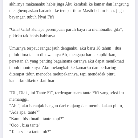
akhirnya makananku habis juga Aku kembali ke kamar dan langsung
menghempaskan badanku ke tempat tidur Masih belum lepas juga
bayangan tubuh Nyai Fifi
“Gila! Gila! Kenapa perempuan paruh baya itu membuatku gila”,
pikirku tak habis-habisnya
Umurnya terpaut sangat jauh denganku, aku baru 18 tahun , dua
puluh lima tahun dibawahnya Ah, mengapa harus kupikirkan,
persetan ah yang penting bagaimana caranya aku dapat menikmati
tubuh montoknya. Aku melangkah ke kamarku dan berbaring
ditempat tidur, mencoba melupakannya, tapi mendadak pintu
kamarku diketuk dari luar
“Di , Didi , ini Tante Fi”, terdengar suara tante Fifi yang seksi itu
memanggil
“Ah ”, aku beranjak bangun dari ranjang dan membukakan pintu,
“Ada apa, tante?”
“Kamu bisa buatin tante kopi?”
“Ooo , bisa tante”
“Tahu selera tante toh?”