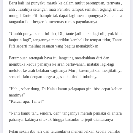
Baru kali ini punyaku masuk ke dalam mulut perempuan, ternyata ,
ahh , lezatnya setengah mati Penisku tampak semakin tegang, mulut
mungil Tante Fifi hampir tak dapat lagi menampungnya Sementara
tanganku ikut bergerak meremas-remas payudaranya
“Uuuhh punya kamu ini lho, Di , tante jadi nafsu lagi nih, yuk kita
lanjutin lagi”, tangannya menarikku kembali ke tempat tidur, Tante
Fifi seperti melihat sesuatu yang begitu menakjubkan
Perempuan setengah baya itu langsung merebahkan diri dan
membuka kedua pahanya ke arah berlawanan, mataku lagi-lagi
melotot ke arah belahan vaginanya Mm , kusempatkan menjilatinya
semenit lalu dengan tergesa-gesa aku tindih tubuhnya
“Heh , sabar dong, Di Kalau kamu gelagapan gini bisa cepat keluar
nantinya”
“Keluar apa, Tante?”
“Nanti kamu tahu sendiri, deh” tangannya meraih penisku di antara
pahanya, kakinya ditekuk hingga badanku terjepit diantaranya
Pelan sekali ibu jari dan telunjuknya menempelkan kepala penisku