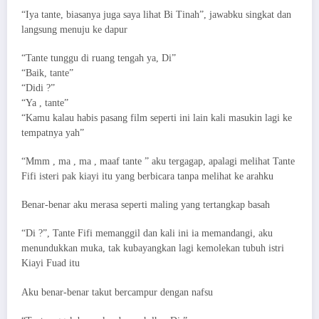
“Iya tante, biasanya juga saya lihat Bi Tinah”, jawabku singkat dan
langsung menuju ke dapur
“Tante tunggu di ruang tengah ya, Di”
“Baik, tante”
“Didi ?”
“Ya , tante”
“Kamu kalau habis pasang film seperti ini lain kali masukin lagi ke
tempatnya yah”
“Mmm , ma , ma , maaf tante ” aku tergagap, apalagi melihat Tante
Fifi isteri pak kiayi itu yang berbicara tanpa melihat ke arahku
Benar-benar aku merasa seperti maling yang tertangkap basah
“Di ?”, Tante Fifi memanggil dan kali ini ia memandangi, aku
menundukkan muka, tak kubayangkan lagi kemolekan tubuh istri
Kiayi Fuad itu
Aku benar-benar takut bercampur dengan nafsu