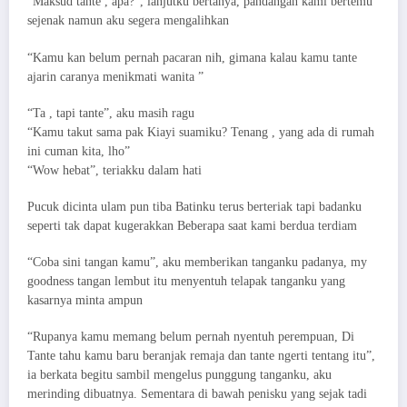
“Maksud tante , apa?”, lanjutku bertanya, pandangan kami bertemu
sejenak namun aku segera mengalihkan
“Kamu kan belum pernah pacaran nih, gimana kalau kamu tante
ajarin caranya menikmati wanita ”
“Ta , tapi tante”, aku masih ragu
“Kamu takut sama pak Kiayi suamiku? Tenang , yang ada di rumah
ini cuman kita, lho”
“Wow hebat”, teriakku dalam hati
Pucuk dicinta ulam pun tiba Batinku terus berteriak tapi badanku
seperti tak dapat kugerakkan Beberapa saat kami berdua terdiam
“Coba sini tangan kamu”, aku memberikan tanganku padanya, my
goodness tangan lembut itu menyentuh telapak tanganku yang
kasarnya minta ampun
“Rupanya kamu memang belum pernah nyentuh perempuan, Di
Tante tahu kamu baru beranjak remaja dan tante ngerti tentang itu”,
ia berkata begitu sambil mengelus punggung tanganku, aku
merinding dibuatnya. Sementara di bawah penisku yang sejak tadi