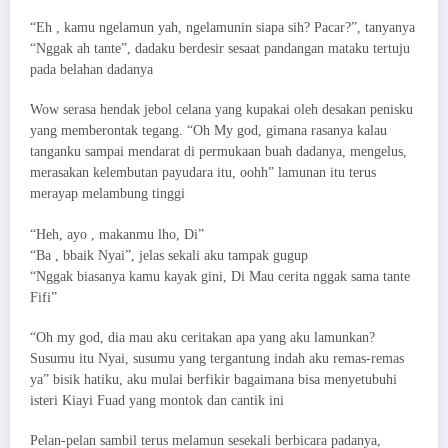
“Eh , kamu ngelamun yah, ngelamunin siapa sih? Pacar?”, tanyanya
“Nggak ah tante”, dadaku berdesir sesaat pandangan mataku tertuju
pada belahan dadanya
Wow serasa hendak jebol celana yang kupakai oleh desakan penisku
yang memberontak tegang. “Oh My god, gimana rasanya kalau
tanganku sampai mendarat di permukaan buah dadanya, mengelus,
merasakan kelembutan payudara itu, oohh” lamunan itu terus
merayap melambung tinggi
“Heh, ayo , makanmu lho, Di”
“Ba , bbaik Nyai”, jelas sekali aku tampak gugup
“Nggak biasanya kamu kayak gini, Di Mau cerita nggak sama tante
Fifi”
“Oh my god, dia mau aku ceritakan apa yang aku lamunkan?
Susumu itu Nyai, susumu yang tergantung indah aku remas-remas
ya” bisik hatiku, aku mulai berfikir bagaimana bisa menyetubuhi
isteri Kiayi Fuad yang montok dan cantik ini
Pelan-pelan sambil terus melamun sesekali berbicara padanya,