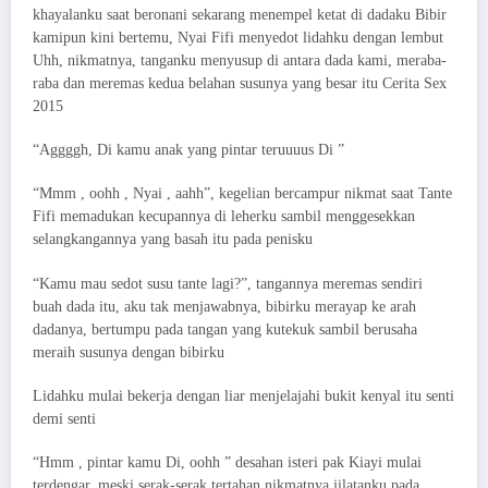
khayalanku saat beronani sekarang menempel ketat di dadaku Bibir
kamipun kini bertemu, Nyai Fifi menyedot lidahku dengan lembut
Uhh, nikmatnya, tanganku menyusup di antara dada kami, meraba-
raba dan meremas kedua belahan susunya yang besar itu Cerita Sex
2015
“Aggggh, Di kamu anak yang pintar teruuuus Di ”
“Mmm , oohh , Nyai , aahh”, kegelian bercampur nikmat saat Tante
Fifi memadukan kecupannya di leherku sambil menggesekkan
selangkangannya yang basah itu pada penisku
“Kamu mau sedot susu tante lagi?”, tangannya meremas sendiri
buah dada itu, aku tak menjawabnya, bibirku merayap ke arah
dadanya, bertumpu pada tangan yang kutekuk sambil berusaha
meraih susunya dengan bibirku
Lidahku mulai bekerja dengan liar menjelajahi bukit kenyal itu senti
demi senti
“Hmm , pintar kamu Di, oohh ” desahan isteri pak Kiayi mulai
terdengar, meski serak-serak tertahan nikmatnya jilatanku pada