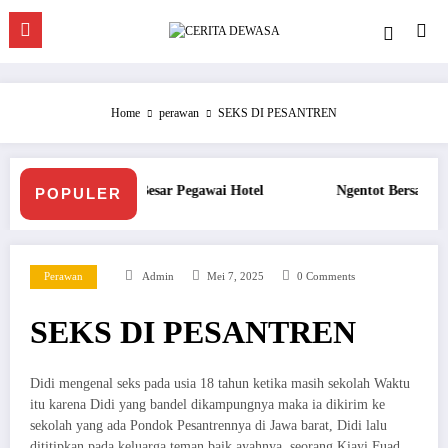
Skip
to
content
Home
perawan
SEKS DI PESANTREN
Hotel
Ngentot Bersama Perawan Montok Berjilbab
POPULER
Perawan
Admin
Mei 7, 2025
0 Comments
SEKS DI PESANTREN
Didi mengenal seks pada usia 18 tahun ketika masih sekolah Waktu
itu karena Didi yang bandel dikampungnya maka ia dikirim ke
sekolah yang ada Pondok Pesantrennya di Jawa barat, Didi lalu
dititipkan pada keluarga teman baik ayahnya, seorang Kiayi Fuad