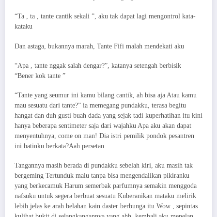
“Ta , ta , tante cantik sekali ”, aku tak dapat lagi mengontrol kata-
kataku
Dan astaga, bukannya marah, Tante Fifi malah mendekati aku
“Apa , tante nggak salah dengar?”, katanya setengah berbisik
“Bener kok tante ”
“Tante yang seumur ini kamu bilang cantik, ah bisa aja Atau kamu
mau sesuatu dari tante?” ia memegang pundakku, terasa begitu
hangat dan duh gusti buah dada yang sejak tadi kuperhatihan itu kini
hanya beberapa sentimeter saja dari wajahku Apa aku akan dapat
menyentuhnya, come on man! Dia istri pemilik pondok pesantren
ini batinku berkata?Aah persetan
Tangannya masih berada di pundakku sebelah kiri, aku masih tak
bergeming Tertunduk malu tanpa bisa mengendalikan pikiranku
yang berkecamuk Harum semerbak parfumnya semakin menggoda
nafsuku untuk segera berbuat sesuatu Kuberanikan mataku melirik
lebih jelas ke arah belahan kain daster berbunga itu Wow , sepintas
kulihat bukit di selangkangannya yang ahh, kembali aku menelan