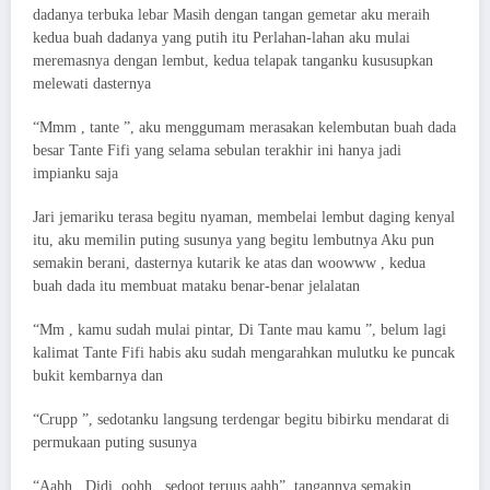
dadanya terbuka lebar Masih dengan tangan gemetar aku meraih
kedua buah dadanya yang putih itu Perlahan-lahan aku mulai
meremasnya dengan lembut, kedua telapak tanganku kususupkan
melewati dasternya
“Mmm , tante ”, aku menggumam merasakan kelembutan buah dada
besar Tante Fifi yang selama sebulan terakhir ini hanya jadi
impianku saja
Jari jemariku terasa begitu nyaman, membelai lembut daging kenyal
itu, aku memilin puting susunya yang begitu lembutnya Aku pun
semakin berani, dasternya kutarik ke atas dan woowww , kedua
buah dada itu membuat mataku benar-benar jelalatan
“Mm , kamu sudah mulai pintar, Di Tante mau kamu ”, belum lagi
kalimat Tante Fifi habis aku sudah mengarahkan mulutku ke puncak
bukit kembarnya dan
“Crupp ”, sedotanku langsung terdengar begitu bibirku mendarat di
permukaan puting susunya
“Aahh , Didi, oohh , sedoot teruus aahh”, tangannya semakin