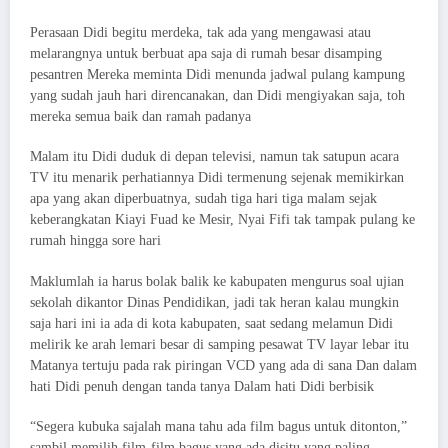
Perasaan Didi begitu merdeka, tak ada yang mengawasi atau
melarangnya untuk berbuat apa saja di rumah besar disamping
pesantren Mereka meminta Didi menunda jadwal pulang kampung
yang sudah jauh hari direncanakan, dan Didi mengiyakan saja, toh
mereka semua baik dan ramah padanya
Malam itu Didi duduk di depan televisi, namun tak satupun acara
TV itu menarik perhatiannya Didi termenung sejenak memikirkan
apa yang akan diperbuatnya, sudah tiga hari tiga malam sejak
keberangkatan Kiayi Fuad ke Mesir, Nyai Fifi tak tampak pulang ke
rumah hingga sore hari
Maklumlah ia harus bolak balik ke kabupaten mengurus soal ujian
sekolah dikantor Dinas Pendidikan, jadi tak heran kalau mungkin
saja hari ini ia ada di kota kabupaten, saat sedang melamun Didi
melirik ke arah lemari besar di samping pesawat TV layar lebar itu
Matanya tertuju pada rak piringan VCD yang ada di sana Dan dalam
hati Didi penuh dengan tanda tanya Dalam hati Didi berbisik
“Segera kubuka sajalah mana tahu ada film bagus untuk ditonton,”
sambil memilih film-film bagus yang ada disitu yang paling