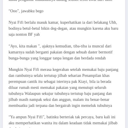
“Ooo”, jawabku bego
Nyai Fifi berlalu masuk kamar, kuperhatikan ia dari belakang Uhh,
bodinya betul-betul bikin deg-degan, atau mungkin karena aku baru
saja nonton BF yah
“Ayo, kita makan ”, ajaknya kemudian, tiba-tiba ia muncul dari
kamarnya sudah berganti pakaian dengan sebuah daster bermotif
bunga-bunga yang longgar tanpa lengan dan berdada rendah
Mungkin Nyai Fifi merasa kegerahan setelah memakai baju panjang
dan rambutnya selalu tertutup jilbab seharian Penampilan khas
perempuan cantik itu sebagai isterinya pak Kiayi, bila ia berada
diluar rumah mesti memakai pakaian yang menutupi seluruh
tubuhnya Walaupun sekujur tubuhnya tertutup baju panjang dan
jilbab masih nampak seksi dan anggun, malam itu benar-benar
membuatku jadi terpana dan bergairah ingin memeluk tubuhnya
“Ya ampun Nyai Fifi”, batinku berteriak tak percaya, baru kali ini
aku memperhatikan wanita itu dalam keadaan tidak memakai jilbab