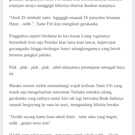
terpejam seraya menggigit bibirnya disertai desahan manjanya
“Oooh Di setubuhi tante, Agggggh enaaaak Di punyamu besaaaar
Hmm , oohh ”, Tante Fifi kini mengikuti gerakanku
Pinggulnya seperti berdansa ke kiri kanan Liang vaginanya
bertambah licin saja Penisku kian lama kian lancar, kupercepat
goyanganku hingga terdengar bunyi selangkangannya yang becek
bertemu pangkal pahaku
Plak , plak , plak , plak , aduh nikmatnya perempuan setengah baya
ini
Mataku merem melek memandangi wajah keibuan Tante Fifi yang
masih saja mengeluarkan senyuman Nafsuku semakin jalang,
gerakanku yang tadinya santai kini tak lagi berirama Buah dadanya
tampak bergoyang ke sana ke mari, mengundang bibirku beraksi
“Ooohh sayang kamu buas sekali hmm , tante suka yang begini,
oohh , genjot terus mm”