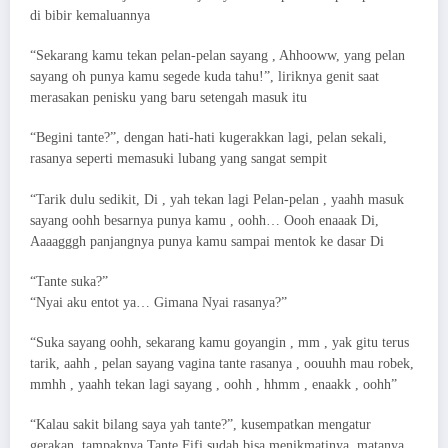
di bibir kemaluannya
“Sekarang kamu tekan pelan-pelan sayang , Ahhooww, yang pelan
sayang oh punya kamu segede kuda tahu!”, liriknya genit saat
merasakan penisku yang baru setengah masuk itu
“Begini tante?”, dengan hati-hati kugerakkan lagi, pelan sekali,
rasanya seperti memasuki lubang yang sangat sempit
“Tarik dulu sedikit, Di , yah tekan lagi Pelan-pelan , yaahh masuk
sayang oohh besarnya punya kamu , oohh… Oooh enaaak Di,
Aaaagggh panjangnya punya kamu sampai mentok ke dasar Di
“Tante suka?”
“Nyai aku entot ya… Gimana Nyai rasanya?”
“Suka sayang oohh, sekarang kamu goyangin , mm , yak gitu terus
tarik, aahh , pelan sayang vagina tante rasanya , oouuhh mau robek,
mmhh , yaahh tekan lagi sayang , oohh , hhmm , enaakk , oohh”
“Kalau sakit bilang saya yah tante?”, kusempatkan mengatur
gerakan, tampaknya Tante Fifi sudah bisa menikmatinya, matanya