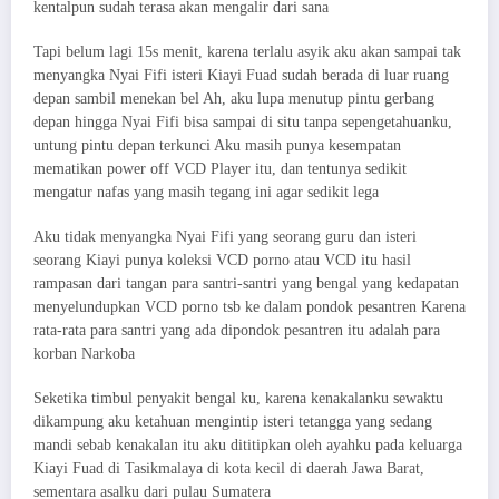
kentalpun sudah terasa akan mengalir dari sana
Tapi belum lagi 15s menit, karena terlalu asyik aku akan sampai tak
menyangka Nyai Fifi isteri Kiayi Fuad sudah berada di luar ruang
depan sambil menekan bel Ah, aku lupa menutup pintu gerbang
depan hingga Nyai Fifi bisa sampai di situ tanpa sepengetahuanku,
untung pintu depan terkunci Aku masih punya kesempatan
mematikan power off VCD Player itu, dan tentunya sedikit
mengatur nafas yang masih tegang ini agar sedikit lega
Aku tidak menyangka Nyai Fifi yang seorang guru dan isteri
seorang Kiayi punya koleksi VCD porno atau VCD itu hasil
rampasan dari tangan para santri-santri yang bengal yang kedapatan
menyelundupkan VCD porno tsb ke dalam pondok pesantren Karena
rata-rata para santri yang ada dipondok pesantren itu adalah para
korban Narkoba
Seketika timbul penyakit bengal ku, karena kenakalanku sewaktu
dikampung aku ketahuan mengintip isteri tetangga yang sedang
mandi sebab kenakalan itu aku dititipkan oleh ayahku pada keluarga
Kiayi Fuad di Tasikmalaya di kota kecil di daerah Jawa Barat,
sementara asalku dari pulau Sumatera