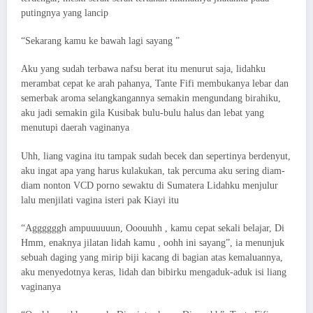
putingnya yang lancip
“Sekarang kamu ke bawah lagi sayang ”
Aku yang sudah terbawa nafsu berat itu menurut saja, lidahku
merambat cepat ke arah pahanya, Tante Fifi membukanya lebar dan
semerbak aroma selangkangannya semakin mengundang birahiku,
aku jadi semakin gila Kusibak bulu-bulu halus dan lebat yang
menutupi daerah vaginanya
Uhh, liang vagina itu tampak sudah becek dan sepertinya berdenyut,
aku ingat apa yang harus kulakukan, tak percuma aku sering diam-
diam nonton VCD porno sewaktu di Sumatera Lidahku menjulur
lalu menjilati vagina isteri pak Kiayi itu
“Aggggggh ampuuuuuun, Ooouuhh , kamu cepat sekali belajar, Di
Hmm, enaknya jilatan lidah kamu , oohh ini sayang”, ia menunjuk
sebuah daging yang mirip biji kacang di bagian atas kemaluannya,
aku menyedotnya keras, lidah dan bibirku mengaduk-aduk isi liang
vaginanya