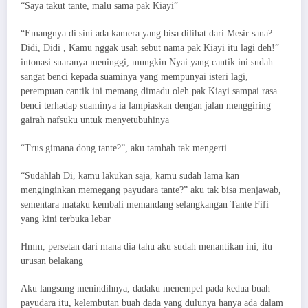
“Saya takut tante, malu sama pak Kiayi”
“Emangnya di sini ada kamera yang bisa dilihat dari Mesir sana?
Didi, Didi , Kamu nggak usah sebut nama pak Kiayi itu lagi deh!”
intonasi suaranya meninggi, mungkin Nyai yang cantik ini sudah
sangat benci kepada suaminya yang mempunyai isteri lagi,
perempuan cantik ini memang dimadu oleh pak Kiayi sampai rasa
benci terhadap suaminya ia lampiaskan dengan jalan menggiring
gairah nafsuku untuk menyetubuhinya
“Trus gimana dong tante?”, aku tambah tak mengerti
“Sudahlah Di, kamu lakukan saja, kamu sudah lama kan
menginginkan memegang payudara tante?” aku tak bisa menjawab,
sementara mataku kembali memandang selangkangan Tante Fifi
yang kini terbuka lebar
Hmm, persetan dari mana dia tahu aku sudah menantikan ini, itu
urusan belakang
Aku langsung menindihnya, dadaku menempel pada kedua buah
payudara itu, kelembutan buah dada yang dulunya hanya ada dalam