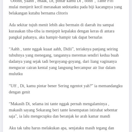
“Ooohh, yaahh , enaak, Di, pintar kamu Di , oohh”, Tante Fifi
mulai menjerit kecil merasakan sedotanku pada biji kacangnya yang
belakangan kutahu bernama clitoris
Ada sekitar tujuh menit lebih aku bermain di daerah itu sampai
kurasakan tiba-tiba ia menjepit kepalaku dengan keras di antara
pangkal pahanya, aku hampir-hampir tak dapat bernafas
“Aahh , tante nggak kuaat aahh, Didii”, teriaknya panjang seiring
tubuhnya yang menegang, tangannya meremas sendiri kedua buah
dadanya yang sejak tadi bergoyang-goyang, dari liang vaginanya
mengucur cairan kental yang langsung bercampur air liur dalam
mulutku
“Uff , Di, kamu pintar bener Sering ngentot yah?” ia memandangku
dengan genit
“Makasih Di, selama ini tante nggak pernah mengalaminya ,
makasih sayang Sekarang beri tante kesempatan istirahat sebentar
saja”, ia lalu mengecupku dan beranjak ke arah kamar mandi
Aku tak tahu harus melakukan apa, senjataku masih tegang dan