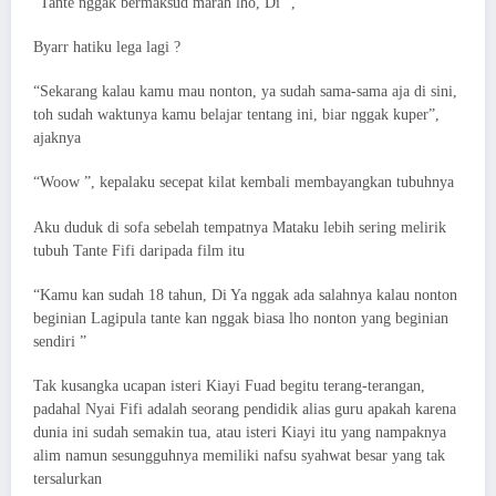
“Tante nggak bermaksud marah lho, Di ”,
Byarr hatiku lega lagi ?
“Sekarang kalau kamu mau nonton, ya sudah sama-sama aja di sini,
toh sudah waktunya kamu belajar tentang ini, biar nggak kuper”,
ajaknya
“Woow ”, kepalaku secepat kilat kembali membayangkan tubuhnya
Aku duduk di sofa sebelah tempatnya Mataku lebih sering melirik
tubuh Tante Fifi daripada film itu
“Kamu kan sudah 18 tahun, Di Ya nggak ada salahnya kalau nonton
beginian Lagipula tante kan nggak biasa lho nonton yang beginian
sendiri ”
Tak kusangka ucapan isteri Kiayi Fuad begitu terang-terangan,
padahal Nyai Fifi adalah seorang pendidik alias guru apakah karena
dunia ini sudah semakin tua, atau isteri Kiayi itu yang nampaknya
alim namun sesungguhnya memiliki nafsu syahwat besar yang tak
tersalurkan