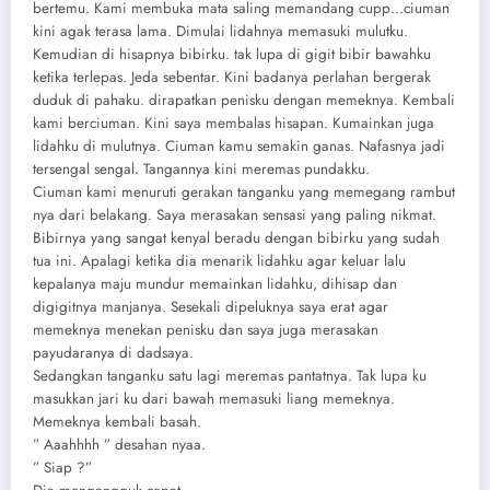
bertemu. Kami membuka mata saling memandang cupp…ciuman
kini agak terasa lama. Dimulai lidahnya memasuki mulutku.
Kemudian di hisapnya bibirku. tak lupa di gigit bibir bawahku
ketika terlepas. Jeda sebentar. Kini badanya perlahan bergerak
duduk di pahaku. dirapatkan penisku dengan memeknya. Kembali
kami berciuman. Kini saya membalas hisapan. Kumainkan juga
lidahku di mulutnya. Ciuman kamu semakin ganas. Nafasnya jadi
tersengal sengal. Tangannya kini meremas pundakku.
Ciuman kami menuruti gerakan tanganku yang memegang rambut
nya dari belakang. Saya merasakan sensasi yang paling nikmat.
Bibirnya yang sangat kenyal beradu dengan bibirku yang sudah
tua ini. Apalagi ketika dia menarik lidahku agar keluar lalu
kepalanya maju mundur memainkan lidahku, dihisap dan
digigitnya manjanya. Sesekali dipeluknya saya erat agar
memeknya menekan penisku dan saya juga merasakan
payudaranya di dadsaya.
Sedangkan tanganku satu lagi meremas pantatnya. Tak lupa ku
masukkan jari ku dari bawah memasuki liang memeknya.
Memeknya kembali basah.
” Aaahhhh ” desahan nyaa.
” Siap ?”