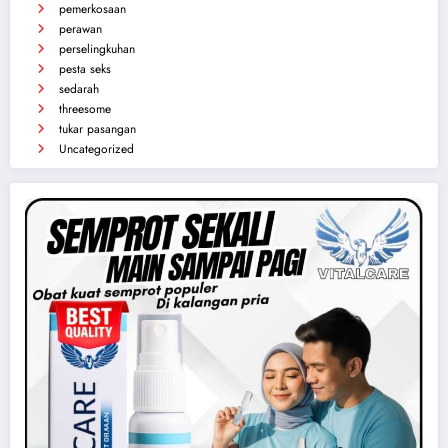
Kategori
Artis
exhibionis
masturbasi / onani
pemerkosaan
perawan
perselingkuhan
pesta seks
sedarah
threesome
tukar pasangan
Uncategorized