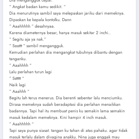
Dia mengangguk cepat.
” Angkat badan kamu sedikit. “
Dia menurutinya sambil saya melepaskan jariku dari memeknya.
Dipaskan ke kepala kontolku. Dann
” Aaahhhhh ” desahnyaa.
Karena diameternya besar, hanya masuk sekitar 2 inchi..
” Segitu aja ya nak.”
” Ssssttt ” sambil mengangguk.
Kemudian perlahan dia mengangkat tubuhnya dibantu dengan
tanganku.
” Aaahhhh “
Lalu perlahan turun lagi
” Ssttttt “
Naik lagi
” Aaahhh “
Begitu lah terus menerus. Dia berenti sebentar lalu menciumku.
Dirasa memeknya sudah beradaptasi dia perlahan menaikkan
badannya. Tapi hal itu membuat penis ku semakin lama semakin
masuk kedalam memeknya. Kini hampir 4 inch masuk.
” Aaahhhhh “
Tapi saya punya siasat. tangan ku tahan di atas pahaku. agar tidak
masuk terlalu dalam divagina anakku. Nina juga enggak mau