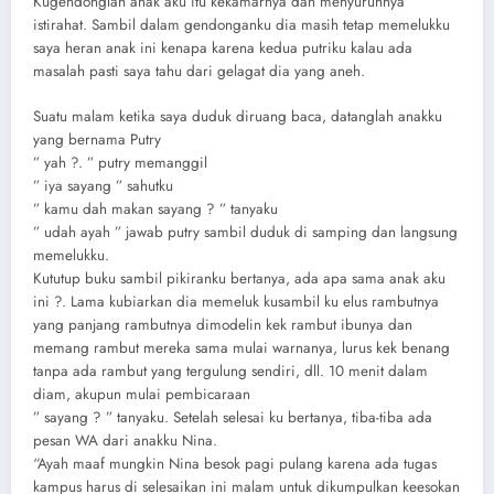
Kugendonglah anak aku itu kekamarnya dan menyuruhnya
istirahat. Sambil dalam gendonganku dia masih tetap memelukku
saya heran anak ini kenapa karena kedua putriku kalau ada
masalah pasti saya tahu dari gelagat dia yang aneh.
Suatu malam ketika saya duduk diruang baca, datanglah anakku
yang bernama Putry
” yah ?. ” putry memanggil
” iya sayang ” sahutku
” kamu dah makan sayang ? ” tanyaku
” udah ayah ” jawab putry sambil duduk di samping dan langsung
memelukku.
Kututup buku sambil pikiranku bertanya, ada apa sama anak aku
ini ?. Lama kubiarkan dia memeluk kusambil ku elus rambutnya
yang panjang rambutnya dimodelin kek rambut ibunya dan
memang rambut mereka sama mulai warnanya, lurus kek benang
tanpa ada rambut yang tergulung sendiri, dll. 10 menit dalam
diam, akupun mulai pembicaraan
” sayang ? ” tanyaku. Setelah selesai ku bertanya, tiba-tiba ada
pesan WA dari anakku Nina.
“Ayah maaf mungkin Nina besok pagi pulang karena ada tugas
kampus harus di selesaikan ini malam untuk dikumpulkan keesokan