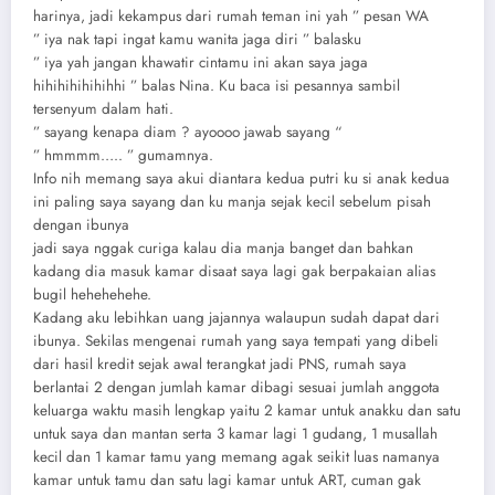
harinya, jadi kekampus dari rumah teman ini yah ” pesan WA
” iya nak tapi ingat kamu wanita jaga diri ” balasku
” iya yah jangan khawatir cintamu ini akan saya jaga
hihihihihihihhi ” balas Nina. Ku baca isi pesannya sambil
tersenyum dalam hati.
” sayang kenapa diam ? ayoooo jawab sayang “
” hmmmm….. ” gumamnya.
Info nih memang saya akui diantara kedua putri ku si anak kedua
ini paling saya sayang dan ku manja sejak kecil sebelum pisah
dengan ibunya
jadi saya nggak curiga kalau dia manja banget dan bahkan
kadang dia masuk kamar disaat saya lagi gak berpakaian alias
bugil hehehehehe.
Kadang aku lebihkan uang jajannya walaupun sudah dapat dari
ibunya. Sekilas mengenai rumah yang saya tempati yang dibeli
dari hasil kredit sejak awal terangkat jadi PNS, rumah saya
berlantai 2 dengan jumlah kamar dibagi sesuai jumlah anggota
keluarga waktu masih lengkap yaitu 2 kamar untuk anakku dan satu
untuk saya dan mantan serta 3 kamar lagi 1 gudang, 1 musallah
kecil dan 1 kamar tamu yang memang agak seikit luas namanya
kamar untuk tamu dan satu lagi kamar untuk ART, cuman gak