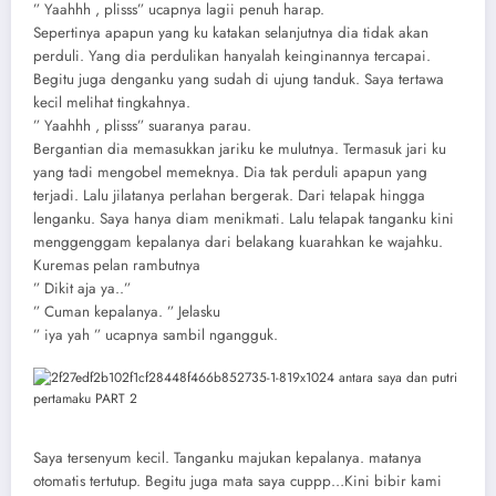
” Yaahhh , plisss” ucapnya lagii penuh harap.
Sepertinya apapun yang ku katakan selanjutnya dia tidak akan
perduli. Yang dia perdulikan hanyalah keinginannya tercapai.
Begitu juga denganku yang sudah di ujung tanduk. Saya tertawa
kecil melihat tingkahnya.
” Yaahhh , plisss” suaranya parau.
Bergantian dia memasukkan jariku ke mulutnya. Termasuk jari ku
yang tadi mengobel memeknya. Dia tak perduli apapun yang
terjadi. Lalu jilatanya perlahan bergerak. Dari telapak hingga
lenganku. Saya hanya diam menikmati. Lalu telapak tanganku kini
menggenggam kepalanya dari belakang kuarahkan ke wajahku.
Kuremas pelan rambutnya
” Dikit aja ya..”
” Cuman kepalanya. ” Jelasku
” iya yah ” ucapnya sambil ngangguk.
Saya tersenyum kecil. Tanganku majukan kepalanya. matanya
otomatis tertutup. Begitu juga mata saya cuppp…Kini bibir kami