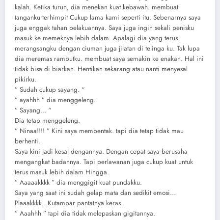
kalah. Ketika turun, dia menekan kuat kebawah. membuat
tanganku terhimpit Cukup lama kami seperti itu. Sebenarnya saya
juga enggak tahan pelakuannya. Saya juga ingin sekali penisku
masuk ke memeknya lebih dalam. Apalagi dia yang terus
merangsangku dengan ciuman juga jilatan di telinga ku. Tak lupa
dia meremas rambutku. membuat saya semakin ke enakan. Hal ini
tidak bisa di biarkan. Hentikan sekarang atau nanti menyesal
pikirku.
” Sudah cukup sayang. “
” ayahhh ” dia menggeleng.
” Sayang… “
Dia tetap menggeleng.
” Ninaa!!!! ” Kini saya membentak. tapi dia tetap tidak mau
berhenti.
Saya kini jadi kesal dengannya. Dengan cepat saya berusaha
mengangkat badannya. Tapi perlawanan juga cukup kuat untuk
terus masuk lebih dalam Hingga.
” Aaaaakkkk ” dia menggigit kuat pundakku.
Saya yang saat ini sudah gelap mata dan sedikit emosi…
Plaaakkkk…Kutampar pantatnya keras.
” Aaahhh ” tapi dia tidak melepaskan gigitannya.