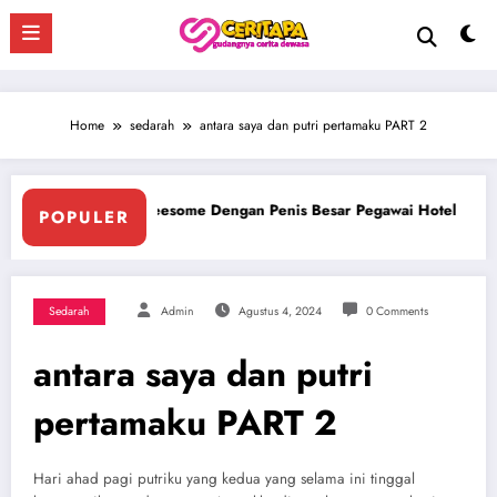
Skip
to
content
Home
sedarah
antara saya dan putri pertamaku PART 2
Ngentot Bersama Perawan Montok Berjilbab
Ngen
POPULER
Sedarah
Admin
Agustus 4, 2024
0 Comments
antara saya dan putri
pertamaku PART 2
Hari ahad pagi putriku yang kedua yang selama ini tinggal