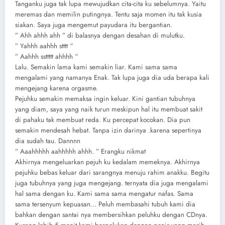
Tanganku juga tak lupa mewujudkan cita-cita ku sebelumnya. Yaitu
meremas dan memilin putingnya. Tentu saja momen itu tak kusia
siakan. Saya juga mengemut payudara itu bergantian.
” Ahh ahhh ahh ” di balasnya dengan desahan di mulutku.
” Yahhh aahhh stttt “
” Aahhh ssttttt ahhhh “
Lalu. Semakin lama kami semakin liar. Kami sama sama
mengalami yang namanya Enak. Tak lupa juga dia uda berapa kali
mengejang karena orgasme.
Pejuhku semakin memaksa ingin keluar. Kini gantian tubuhnya
yang diam, saya yang naik turun meskipun hal itu membuat sakit
di pahaku tak membuat reda. Ku percepat kocokan. Dia pun
semakin mendesah hebat. Tanpa izin darinya .karena sepertinya
dia sudah tau. Dannnn
” Aaahhhhh aahhhhh ahhh. ” Erangku nikmat
Akhirnya mengeluarkan pejuh ku kedalam memeknya. Akhirnya
pejuhku bebas keluar dari sarangnya menuju rahim anakku. Begitu
juga tubuhnya yang juga mengejang. ternyata dia juga mengalami
hal sama dengan ku. Kami sama sama mengatur nafas. Sama
sama tersenyum kepuasan… Peluh membasahi tubuh kami dia
bahkan dengan santai nya membersihkan peluhku dengan CDnya.