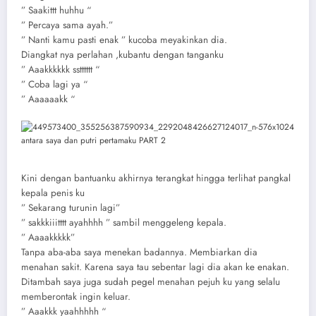
” Saakittt huhhu “
” Percaya sama ayah.”
” Nanti kamu pasti enak ” kucoba meyakinkan dia.
Diangkat nya perlahan ,kubantu dengan tanganku
” Aaakkkkkk sstttttt “
” Coba lagi ya “
” Aaaaaakk “
Kini dengan bantuanku akhirnya terangkat hingga terlihat pangkal
kepala penis ku
” Sekarang turunin lagi”
” sakkkiiitttt ayahhhh ” sambil menggeleng kepala.
” Aaaakkkkk”
Tanpa aba-aba saya menekan badannya. Membiarkan dia
menahan sakit. Karena saya tau sebentar lagi dia akan ke enakan.
Ditambah saya juga sudah pegel menahan pejuh ku yang selalu
memberontak ingin keluar.
” Aaakkk yaahhhhh “