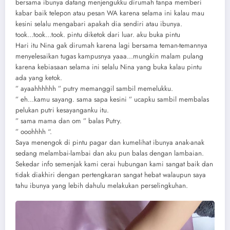
bersama ibunya datang menjengukku dirumah tanpa memberi
kabar baik telepon atau pesan WA karena selama ini kalau mau
kesini selalu mengabari apakah dia sendiri atau ibunya.
took…took…took. pintu diketok dari luar. aku buka pintu
Hari itu Nina gak dirumah karena lagi bersama teman-temannya
menyelesaikan tugas kampusnya yaaa…mungkin malam pulang
karena kebiasaan selama ini selalu Nina yang buka kalau pintu
ada yang ketok.
” ayaahhhhhh ” putry memanggil sambil memelukku.
” eh…kamu sayang. sama sapa kesini ” ucapku sambil membalas
pelukan putri kesayanganku itu.
” sama mama dan om ” balas Putry.
” ooohhhh “.
Saya menengok di pintu pagar dan kumelihat ibunya anak-anak
sedang melambai-lambai dan aku pun balas dengan lambaian.
Sekedar info semenjak kami cerai hubungan kami sangat baik dan
tidak diakhiri dengan pertengkaran sangat hebat walaupun saya
tahu ibunya yang lebih dahulu melakukan perselingkuhan.