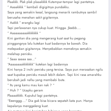
Plaakkk. Plak plak plaaakkkk Kutampar-tampar lagi pantatnya.
” Aaaakkkk ” kembali digigitnya pundakku.
Saya yang semakin kesal, langsung menarik rambutnya sambil
berusaha menahan sakit gigitannya.
” Aakkk ” erangku lagi
Tapi perlawanan nya cukup kuat. Hingga. Jleebb….
” Aaaaaaaaaakkkkkkk “
Kini gantian dia yang mengerang kuat saat ku pegang
pinggangnya lalu kutekan kuat badannya ke bawah. Dia
melepaskan gigitannya. Menyebabkan memeknya semakin
melahap penisku.
” Saaa saaaa saa…”
“Aaaaaaaakkkkkkk” kutekan lagi badannya
Kini hanya 2 inchi penisku yang tersisa. Saya pun merasakan ngilu
saat kupaksa penisku masuk lebih dalam. Tapi kini rasa amarahku
berubah jadi nafsu yang membabi buta.
” Itu yang kamu mau kan nak ? “
” Huh ? ” Ucapku geram
Plaaaakkkk. Kupukul lagi pantatnya.
“Eeenggg….” Dia gak bisa bicara sepatah kata pun. Hanya
kepalanya menggeleng kuat.