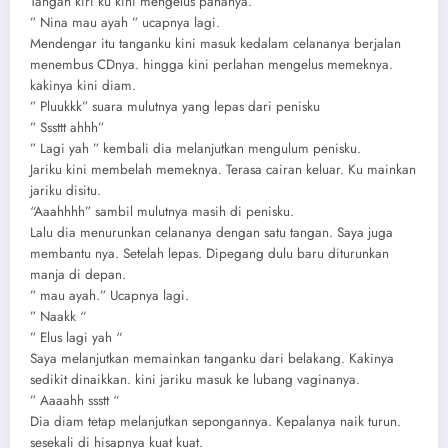
Tangan kiri ku kini mengelus pahanya.
” Nina mau ayah ” ucapnya lagi.
Mendengar itu tanganku kini masuk kedalam celananya berjalan
menembus CDnya. hingga kini perlahan mengelus memeknya.
kakinya kini diam.
” Pluukkk” suara mulutnya yang lepas dari penisku
” Sssttt ahhh”
” Lagi yah ” kembali dia melanjutkan mengulum penisku.
Jariku kini membelah memeknya. Terasa cairan keluar. Ku mainkan
jariku disitu.
“Aaahhhh” sambil mulutnya masih di penisku.
Lalu dia menurunkan celananya dengan satu tangan. Saya juga
membantu nya. Setelah lepas. Dipegang dulu baru diturunkan
manja di depan.
” mau ayah.” Ucapnya lagi.
” Naakk “
” Elus lagi yah “
Saya melanjutkan memainkan tanganku dari belakang. Kakinya
sedikit dinaikkan. kini jariku masuk ke lubang vaginanya.
” Aaaahh ssstt “
Dia diam tetap melanjutkan sepongannya. Kepalanya naik turun.
sesekali di hisapnya kuat kuat.