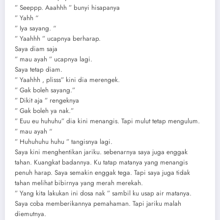
” Seeppp. Aaahhh ” bunyi hisapanya
” Yahh “
” Iya sayang. “
” Yaahhh ” ucapnya berharap.
Saya diam saja
” mau ayah ” ucapnya lagi.
Saya tetap diam.
” Yaahhh , plisss” kini dia merengek.
” Gak boleh sayang.”
” Dikit aja ” rengeknya
” Gak boleh ya nak.”
” Euu eu huhuhu” dia kini menangis. Tapi mulut tetap mengulum.
” mau ayah “
” Huhuhuhu huhu ” tangisnya lagi.
Saya kini menghentikan jariku. sebenarnya saya juga enggak
tahan. Kuangkat badannya. Ku tatap matanya yang menangis
penuh harap. Saya semakin enggak tega. Tapi saya juga tidak
tahan melihat bibirnya yang merah merekah.
” Yang kita lakukan ini dosa nak ” sambil ku usap air matanya.
Saya coba memberikannya pemahaman. Tapi jariku malah
diemutnya.