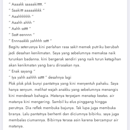
” Aaaakk saaaakittttt. “
” Saakittt aaaaakkkk “
” Aaahhhhhh “
” Aaahh ahhh “
” Aahh sstttt “
” Ssstt eennnn “
” Ennnaakkk yahhhh ssttt “
Begitu seterusnya kini perlahan rasa sakit memek putriku berubah
jadi desahan kenikmatan. Saya yang sebelumnya memaksa naik
turunkan badanna. kini bergerak sendiri yang naik turun ketagihan
akan kenikmatan yang baru dirasakan nya.
” Enak sayang “
” Iya yahh aahhh sstttt ” desahnya lagi
Plok plok plok bunyi pantatnya yang kini menyentuh pahaku. Saya
hanya senyum. melihat wajah anakku yang sebelumnya menangis
kini mendesah bahagia. Matanya terpejam menatap keatas. air
matanya kini mengering. Sambil ku elus pinggang hingga
perutnya. Dia reflek membuka bajunya. Tak lupa juga membuka
branya. Lalu pantatnya berhenti dan diciumnya bibirku. saya juga
membalas ciumannya. Bibirnya terasa asin karena bercampur air
matanya.