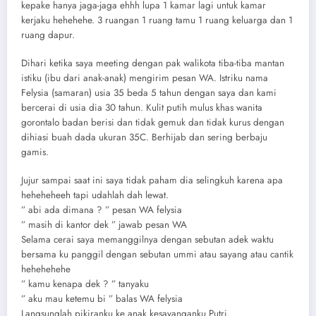
kepake hanya jaga-jaga ehhh lupa 1 kamar lagi untuk kamar
kerjaku hehehehe. 3 ruangan 1 ruang tamu 1 ruang keluarga dan 1
ruang dapur.
Dihari ketika saya meeting dengan pak walikota tiba-tiba mantan
istiku (ibu dari anak-anak) mengirim pesan WA. Istriku nama
Felysia (samaran) usia 35 beda 5 tahun dengan saya dan kami
bercerai di usia dia 30 tahun. Kulit putih mulus khas wanita
gorontalo badan berisi dan tidak gemuk dan tidak kurus dengan
dihiasi buah dada ukuran 35C. Berhijab dan sering berbaju
gamis.
Jujur sampai saat ini saya tidak paham dia selingkuh karena apa
heheheheeh tapi udahlah dah lewat.
” abi ada dimana ? ” pesan WA felysia
” masih di kantor dek ” jawab pesan WA
Selama cerai saya memanggilnya dengan sebutan adek waktu
bersama ku panggil dengan sebutan ummi atau sayang atau cantik
hehehehehe
” kamu kenapa dek ? ” tanyaku
” aku mau ketemu bi ” balas WA felysia
Langsunglah pikiranku ke anak kesayanganku Putri.