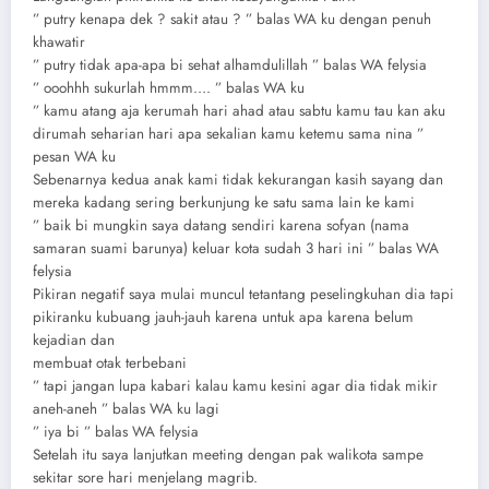
” putry kenapa dek ? sakit atau ? ” balas WA ku dengan penuh
khawatir
” putry tidak apa-apa bi sehat alhamdulillah ” balas WA felysia
” ooohhh sukurlah hmmm…. ” balas WA ku
” kamu atang aja kerumah hari ahad atau sabtu kamu tau kan aku
dirumah seharian hari apa sekalian kamu ketemu sama nina ”
pesan WA ku
Sebenarnya kedua anak kami tidak kekurangan kasih sayang dan
mereka kadang sering berkunjung ke satu sama lain ke kami
” baik bi mungkin saya datang sendiri karena sofyan (nama
samaran suami barunya) keluar kota sudah 3 hari ini ” balas WA
felysia
Pikiran negatif saya mulai muncul tetantang peselingkuhan dia tapi
pikiranku kubuang jauh-jauh karena untuk apa karena belum
kejadian dan
membuat otak terbebani
” tapi jangan lupa kabari kalau kamu kesini agar dia tidak mikir
aneh-aneh ” balas WA ku lagi
” iya bi ” balas WA felysia
Setelah itu saya lanjutkan meeting dengan pak walikota sampe
sekitar sore hari menjelang magrib.