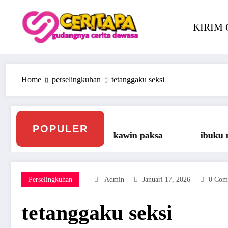
Skip
to
KIRIM 
content
Home
perselingkuhan
tetanggaku seksi
POPULER
awin paksa
ibuku mengalah
Treesome D
Perselingkuhan
Admin
Januari 17, 2026
0 Com
tetanggaku seksi