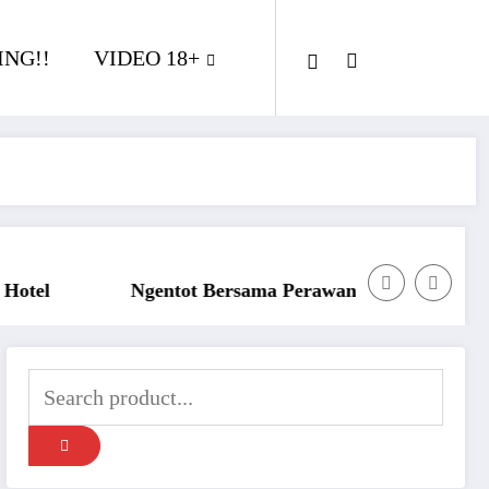
NG!!
VIDEO 18+
ama Perawan Montok Berjilbab
Ngentot Perawam