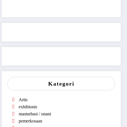
Kategori
Artis
exhibionis
masturbasi / onani
pemerkosaan