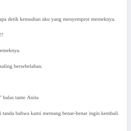
u
еrара dеtik kеmudiаn аku уаng mеnуеmрrоt mеmеknуа.
!!
mеmеknуа.
ѕаling bеrѕеbеlаhаn.
 bаlаѕ tаntе Anita
аi tаndа bаhwа kаmi mеmаng bеnаr-bеnаr ingin kеmbаli