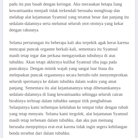
padu itu pun basah dengan keringat. Aku merasakan betapa liang
kewanitaanku menjadi tidak terkendali berusaha menghisap dan
melahap alat kejantanan Syamsul yang teramat besar dan panjang itu
sedalam-dalamnya serta melumat seluruh otot-ototnya yang kekar
dengan rakusnya.
Selama pertarungan itu beberapa kali aku terpekik agak keras karena
mencapai puncak orgasme berkali-kali, sementara itu Syamsul
masih tetap tegar dan perkasa mengayunkan tubuhnya di atas
tubuhku. Akan tetapi akhirnya kulihat Syamsul tiba juga pada
puncaknya. Dengan mimik wajah yang sangat luar biasa dia
melepaskan puncak orgasmenya secara bertubi-tubi menyemprotkan
seluruh spermanya ke dalam tubuhku dalam waktu yang amat
panjang. Sementara itu alat kejantanannya tetap dibenamkannya
sedalam-dalamnya di liang kewanitaanku sehingga seluruh cairan
birahinya terhisap dalam tubuhku sampai titik penghabisan.
Selanjutnya kami terhempas kelelahan ke tempat tidur dengan tubuh
yang tetap menyatu. Selama kami tergolek, alat kejantanan Syamsul
masih tetap terbenam dalam tubuhku, dan aku pun memang
berusaha menjepitnya erat-erat karena tidak ingin segera kehilangan
benda tersebut dari dalam tubuhku.