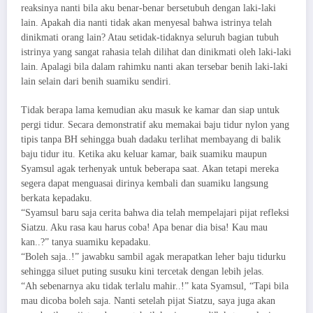
reaksinya nanti bila aku benar-benar bersetubuh dengan laki-laki
lain. Apakah dia nanti tidak akan menyesal bahwa istrinya telah
dinikmati orang lain? Atau setidak-tidaknya seluruh bagian tubuh
istrinya yang sangat rahasia telah dilihat dan dinikmati oleh laki-laki
lain. Apalagi bila dalam rahimku nanti akan tersebar benih laki-laki
lain selain dari benih suamiku sendiri.
Tidak berapa lama kemudian aku masuk ke kamar dan siap untuk
pergi tidur. Secara demonstratif aku memakai baju tidur nylon yang
tipis tanpa BH sehingga buah dadaku terlihat membayang di balik
baju tidur itu. Ketika aku keluar kamar, baik suamiku maupun
Syamsul agak terhenyak untuk beberapa saat. Akan tetapi mereka
segera dapat menguasai dirinya kembali dan suamiku langsung
berkata kepadaku.
“Syamsul baru saja cerita bahwa dia telah mempelajari pijat refleksi
Siatzu. Aku rasa kau harus coba! Apa benar dia bisa! Kau mau
kan..?” tanya suamiku kepadaku.
“Boleh saja..!” jawabku sambil agak merapatkan leher baju tidurku
sehingga siluet puting susuku kini tercetak dengan lebih jelas.
“Ah sebenarnya aku tidak terlalu mahir..!” kata Syamsul, “Tapi bila
mau dicoba boleh saja. Nanti setelah pijat Siatzu, saya juga akan