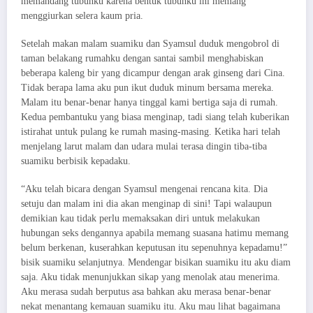
memandang tubuhku karena bentuk tubuhku ini memang
menggiurkan selera kaum pria.
Setelah makan malam suamiku dan Syamsul duduk mengobrol di
taman belakang rumahku dengan santai sambil menghabiskan
beberapa kaleng bir yang dicampur dengan arak ginseng dari Cina.
Tidak berapa lama aku pun ikut duduk minum bersama mereka.
Malam itu benar-benar hanya tinggal kami bertiga saja di rumah.
Kedua pembantuku yang biasa menginap, tadi siang telah kuberikan
istirahat untuk pulang ke rumah masing-masing. Ketika hari telah
menjelang larut malam dan udara mulai terasa dingin tiba-tiba
suamiku berbisik kepadaku.
“Aku telah bicara dengan Syamsul mengenai rencana kita. Dia
setuju dan malam ini dia akan menginap di sini! Tapi walaupun
demikian kau tidak perlu memaksakan diri untuk melakukan
hubungan seks dengannya apabila memang suasana hatimu memang
belum berkenan, kuserahkan keputusan itu sepenuhnya kepadamu!”
bisik suamiku selanjutnya. Mendengar bisikan suamiku itu aku diam
saja. Aku tidak menunjukkan sikap yang menolak atau menerima.
Aku merasa sudah berputus asa bahkan aku merasa benar-benar
nekat menantang kemauan suamiku itu. Aku mau lihat bagaimana