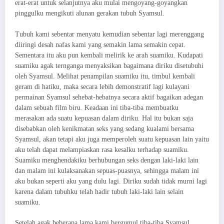
erat-erat untuk selanjutnya aku mulai mengoyang-goyangkan
pinggulku mengikuti alunan gerakan tubuh Syamsul.
Tubuh kami sebentar menyatu kemudian sebentar lagi merenggang
diiringi desah nafas kami yang semakin lama semakin cepat.
Sementara itu aku pun kembali melirik ke arah suamiku. Kudapati
suamiku agak ternganga menyaksikan bagaimana diriku disetubuhi
oleh Syamsul. Melihat penampilan suamiku itu, timbul kembali
geram di hatiku, maka secara lebih demonstratif lagi kulayani
permainan Syamsul sehebat-hebatnya secara aktif bagaikan adegan
dalam sebuah film biru. Keadaan ini tiba-tiba membuatku
merasakan ada suatu kepuasan dalam diriku. Hal itu bukan saja
disebabkan oleh kenikmatan seks yang sedang kualami bersama
Syamsul, akan tetapi aku juga memperoleh suatu kepuasan lain yaitu
aku telah dapat melampiaskan rasa kesalku terhadap suamiku.
Suamiku menghendakiku berhubungan seks dengan laki-laki lain
dan malam ini kulaksanakan sepuas-puasnya, sehingga malam ini
aku bukan seperti aku yang dulu lagi. Diriku sudah tidak murni lagi
karena dalam tubuhku telah hadir tubuh laki-laki lain selain
suamiku.
Setelah agak beberapa lama kami bergumul tiba-tiba Syamsul