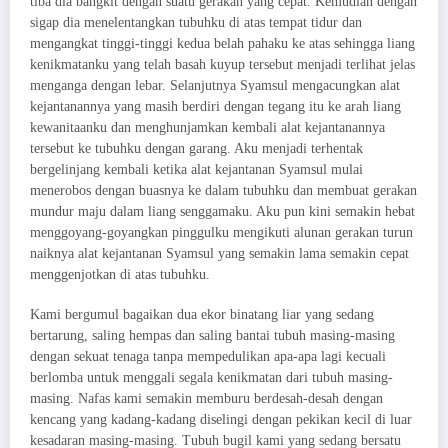
tiba dia bangkit dengan suatu gerakan yang cepat. Kemudian dengan
sigap dia menelentangkan tubuhku di atas tempat tidur dan
mengangkat tinggi-tinggi kedua belah pahaku ke atas sehingga liang
kenikmatanku yang telah basah kuyup tersebut menjadi terlihat jelas
menganga dengan lebar. Selanjutnya Syamsul mengacungkan alat
kejantanannya yang masih berdiri dengan tegang itu ke arah liang
kewanitaanku dan menghunjamkan kembali alat kejantanannya
tersebut ke tubuhku dengan garang. Aku menjadi terhentak
bergelinjang kembali ketika alat kejantanan Syamsul mulai
menerobos dengan buasnya ke dalam tubuhku dan membuat gerakan
mundur maju dalam liang senggamaku. Aku pun kini semakin hebat
menggoyang-goyangkan pinggulku mengikuti alunan gerakan turun
naiknya alat kejantanan Syamsul yang semakin lama semakin cepat
menggenjotkan di atas tubuhku.
Kami bergumul bagaikan dua ekor binatang liar yang sedang
bertarung, saling hempas dan saling bantai tubuh masing-masing
dengan sekuat tenaga tanpa mempedulikan apa-apa lagi kecuali
berlomba untuk menggali segala kenikmatan dari tubuh masing-
masing. Nafas kami semakin memburu berdesah-desah dengan
kencang yang kadang-kadang diselingi dengan pekikan kecil di luar
kesadaran masing-masing. Tubuh bugil kami yang sedang bersatu