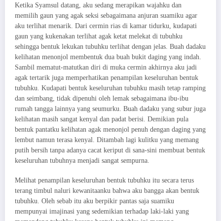
Ketika Syamsul datang, aku sedang merapikan wajahku dan
memilih gaun yang agak seksi sebagaimana anjuran suamiku agar
aku terlihat menarik. Dari cermin rias di kamar tidurku, kudapati
gaun yang kukenakan terlihat agak ketat melekat di tubuhku
sehingga bentuk lekukan tubuhku terlihat dengan jelas. Buah dadaku
kelihatan menonjol membentuk dua buah bukit daging yang indah.
Sambil mematut-matutkan diri di muka cermin akhirnya aku jadi
agak tertarik juga memperhatikan penampilan keseluruhan bentuk
tubuhku. Kudapati bentuk keseluruhan tubuhku masih tetap ramping
dan seimbang, tidak dipenuhi oleh lemak sebagaimana ibu-ibu
rumah tangga lainnya yang seumurku. Buah dadaku yang subur juga
kelihatan masih sangat kenyal dan padat berisi. Demikian pula
bentuk pantatku kelihatan agak menonjol penuh dengan daging yang
lembut namun terasa kenyal. Ditambah lagi kulitku yang memang
putih bersih tanpa adanya cacat keriput di sana-sini membuat bentuk
keseluruhan tubuhnya menjadi sangat sempurna.
Melihat penampilan keseluruhan bentuk tubuhku itu secara terus
terang timbul naluri kewanitaanku bahwa aku bangga akan bentuk
tubuhku. Oleh sebab itu aku berpikir pantas saja suamiku
mempunyai imajinasi yang sedemikian terhadap laki-laki yang