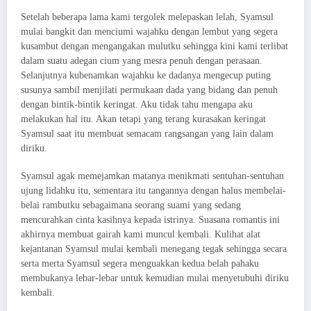
Setelah beberapa lama kami tergolek melepaskan lelah, Syamsul
mulai bangkit dan menciumi wajahku dengan lembut yang segera
kusambut dengan mengangakan mulutku sehingga kini kami terlibat
dalam suatu adegan cium yang mesra penuh dengan perasaan.
Selanjutnya kubenamkan wajahku ke dadanya mengecup puting
susunya sambil menjilati permukaan dada yang bidang dan penuh
dengan bintik-bintik keringat. Aku tidak tahu mengapa aku
melakukan hal itu. Akan tetapi yang terang kurasakan keringat
Syamsul saat itu membuat semacam rangsangan yang lain dalam
diriku.
Syamsul agak memejamkan matanya menikmati sentuhan-sentuhan
ujung lidahku itu, sementara itu tangannya dengan halus membelai-
belai rambutku sebagaimana seorang suami yang sedang
mencurahkan cinta kasihnya kepada istrinya. Suasana romantis ini
akhirnya membuat gairah kami muncul kembali. Kulihat alat
kejantanan Syamsul mulai kembali menegang tegak sehingga secara
serta merta Syamsul segera menguakkan kedua belah pahaku
membukanya lebar-lebar untuk kemudian mulai menyetubuhi diriku
kembali.