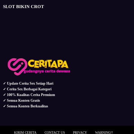
masturbasi / onani
pemerkosaan
perawan
perselingkuhan
pesta seks
sedarah
threesome
tukar pasangan
Uncategorized
SLOT BIKIN CROT