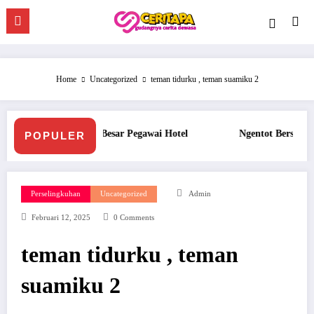
Skip
to
content
Home
Uncategorized
teman tidurku , teman suamiku 2
Ngentot Bersama Perawan Montok Berjilbab
Ngentot P
POPULER
Perselingkuhan
Uncategorized
Admin
Februari 12, 2025
0 Comments
teman tidurku , teman
suamiku 2