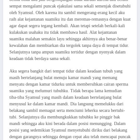
sempat mengalami puncak ejakulasi sama sekali semenjak disetubuhi
oleh Syamsul. Oleh karena itu sambil mengerang-erang kecil aku
raih alat kejantanan suamiku itu dan meremas-remasnya dengan kuat
agar dapat segera tegang kembali. Akan tetapi setelah berkali-kali
kulakukan usahaku itu tidak membawa hasil. Alat kejantanan
suamiku malahan semakin layu sehingga akhirnya aku benar-benar
kewalahan dan membiarkan dia tergolek tanpa daya di tempat tidur.
Selanjutnya tanpa ampun suamiku tertidur dengan nyenyak dalam
keadaan tidak berdaya sama sekali.
Aku segera bangkit dari tempat tidur dalam keadaan tubuh yang
masih bertelanjang bulat menuju kamar mandi yang memang
menyatu dengan kamar tidurku untuk membersihkan cairan sperma
suamiku yang melumuri tubuhku. Tidak berapa lama kemudian
tiba-tiba Syamsul yang masih dalam keadaan bertelanjang bulat
menyusul ke dalam kamar mandi. Dia langsung memelukku dari
belakang sambil memagut serta menciumi leherku secara bertubi-
tubi. Selanjutnya dia membungkukkan tubuhku ke pinggir bak
mandi sehingga aku kini berada dalam posisi menungging. Dalam
posisi yang sedemikian Syamsul menyetubuhi diriku dari belakang
dengan garangnya sehingga dengan cepat aku telah mencapai puncak