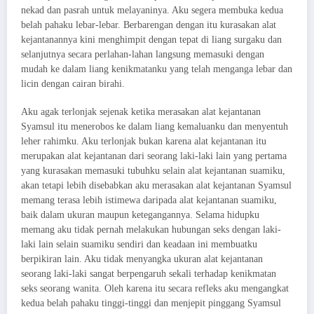
nekad dan pasrah untuk melayaninya. Aku segera membuka kedua
belah pahaku lebar-lebar. Berbarengan dengan itu kurasakan alat
kejantanannya kini menghimpit dengan tepat di liang surgaku dan
selanjutnya secara perlahan-lahan langsung memasuki dengan
mudah ke dalam liang kenikmatanku yang telah menganga lebar dan
licin dengan cairan birahi.
Aku agak terlonjak sejenak ketika merasakan alat kejantanan
Syamsul itu menerobos ke dalam liang kemaluanku dan menyentuh
leher rahimku. Aku terlonjak bukan karena alat kejantanan itu
merupakan alat kejantanan dari seorang laki-laki lain yang pertama
yang kurasakan memasuki tubuhku selain alat kejantanan suamiku,
akan tetapi lebih disebabkan aku merasakan alat kejantanan Syamsul
memang terasa lebih istimewa daripada alat kejantanan suamiku,
baik dalam ukuran maupun ketegangannya. Selama hidupku
memang aku tidak pernah melakukan hubungan seks dengan laki-
laki lain selain suamiku sendiri dan keadaan ini membuatku
berpikiran lain. Aku tidak menyangka ukuran alat kejantanan
seorang laki-laki sangat berpengaruh sekali terhadap kenikmatan
seks seorang wanita. Oleh karena itu secara refleks aku mengangkat
kedua belah pahaku tinggi-tinggi dan menjepit pinggang Syamsul