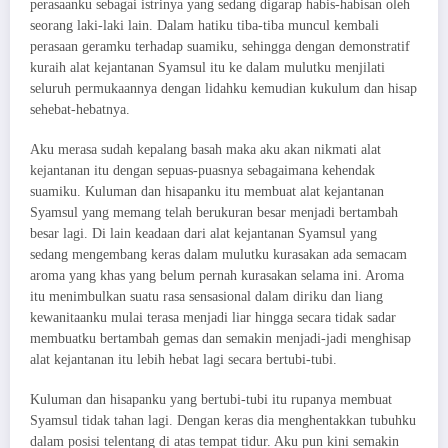
perasaanku sebagai istrinya yang sedang digarap habis-habisan oleh
seorang laki-laki lain. Dalam hatiku tiba-tiba muncul kembali
perasaan geramku terhadap suamiku, sehingga dengan demonstratif
kuraih alat kejantanan Syamsul itu ke dalam mulutku menjilati
seluruh permukaannya dengan lidahku kemudian kukulum dan hisap
sehebat-hebatnya.
Aku merasa sudah kepalang basah maka aku akan nikmati alat
kejantanan itu dengan sepuas-puasnya sebagaimana kehendak
suamiku. Kuluman dan hisapanku itu membuat alat kejantanan
Syamsul yang memang telah berukuran besar menjadi bertambah
besar lagi. Di lain keadaan dari alat kejantanan Syamsul yang
sedang mengembang keras dalam mulutku kurasakan ada semacam
aroma yang khas yang belum pernah kurasakan selama ini. Aroma
itu menimbulkan suatu rasa sensasional dalam diriku dan liang
kewanitaanku mulai terasa menjadi liar hingga secara tidak sadar
membuatku bertambah gemas dan semakin menjadi-jadi menghisap
alat kejantanan itu lebih hebat lagi secara bertubi-tubi.
Kuluman dan hisapanku yang bertubi-tubi itu rupanya membuat
Syamsul tidak tahan lagi. Dengan keras dia menghentakkan tubuhku
dalam posisi telentang di atas tempat tidur. Aku pun kini semakin