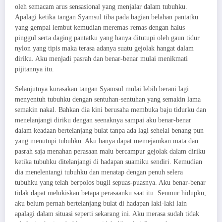
oleh semacam arus sensasional yang menjalar dalam tubuhku.
Apalagi ketika tangan Syamsul tiba pada bagian belahan pantatku
yang gempal lembut kemudian meremas-remas dengan halus
pinggul serta daging pantatku yang hanya ditutupi oleh gaun tidur
nylon yang tipis maka terasa adanya suatu gejolak hangat dalam
diriku. Aku menjadi pasrah dan benar-benar mulai menikmati
pijitannya itu.
Selanjutnya kurasakan tangan Syamsul mulai lebih berani lagi
menyentuh tubuhku dengan sentuhan-sentuhan yang semakin lama
semakin nakal. Bahkan dia kini berusaha membuka baju tidurku dan
menelanjangi diriku dengan seenaknya sampai aku benar-benar
dalam keadaan bertelanjang bulat tanpa ada lagi sehelai benang pun
yang menutupi tubuhku. Aku hanya dapat memejamkan mata dan
pasrah saja menahan perasaan malu bercampur gejolak dalam diriku
ketika tubuhku ditelanjangi di hadapan suamiku sendiri. Kemudian
dia menelentangi tubuhku dan menatap dengan penuh selera
tubuhku yang telah berpolos bugil sepuas-puasnya. Aku benar-benar
tidak dapat melukiskan betapa perasaanku saat itu. Seumur hidupku,
aku belum pernah bertelanjang bulat di hadapan laki-laki lain
apalagi dalam situasi seperti sekarang ini. Aku merasa sudah tidak