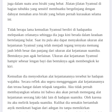
juga dalam suatu arus birahi yang hebat. Jilatan-jilatan Syamsul di
bagian tubuhku yang sensitif membuatku bergelinjang dengan
dahsyat menahan arus birahi yang belum pernah kurasakan selama
ini.
Tidak berapa lama kemudian Syamsul berdiri di hadapanku
melepaskan celananya sehingga dia juga kini berada dalam keadaan
bertelanjang bulat. Saat itu pula aku dapat menyaksikan ukuran alat
kejantanan Syamsul yang telah menjadi tegang ternyata memang
jauh lebih besar dan panjang dari ukuran alat kejantanan suamiku.
Bentuknya pun agak berlainan. Ukuran alat kejantanan Syamsul
hampir sebesar lengan bayi dan bentuknya agak membengkok ke
kiri.
Kemudian dia menyodorkan alat kejantanannya tersebut ke hadapan
wajahku. Secara reflek aku segera menggenggam alat kejantanannya
dan terasa hangat dalam telapak tanganku. Aku tidak pernah
membayangkan selama ini bahwa aku akan pernah memegang alat
kejantanan seorang laki-laki lain di hadapan suamiku. Oleh karena
itu aku melirik kepada suamiku. Kulihat dia semakin bertambah
asyik menikmati bagian dari adegan itu tanpa memikirkan