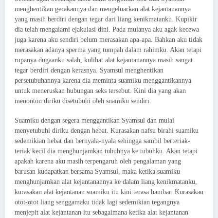
menghentikan gerakannya dan mengeluarkan alat kejantanannya
yang masih berdiri dengan tegar dari liang kenikmatanku. Kupikir
dia telah mengalami ejakulasi dini. Pada mulanya aku agak kecewa
juga karena aku sendiri belum merasakan apa-apa. Bahkan aku tidak
merasakan adanya sperma yang tumpah dalam rahimku. Akan tetapi
rupanya dugaanku salah, kulihat alat kejantanannya masih sangat
tegar berdiri dengan kerasnya. Syamsul menghentikan
persetubuhannya karena dia meminta suamiku menggantikannya
untuk meneruskan hubungan seks tersebut. Kini dia yang akan
menonton diriku disetubuhi oleh suamiku sendiri.
Suamiku dengan segera menggantikan Syamsul dan mulai
menyetubuhi diriku dengan hebat. Kurasakan nafsu birahi suamiku
sedemikian hebat dan bernyala-nyala sehingga sambil berteriak-
teriak kecil dia menghunjamkan tubuhnya ke tubuhku. Akan tetapi
apakah karena aku masih terpengaruh oleh pengalaman yang
barusan kudapatkan bersama Syamsul, maka ketika suamiku
menghunjamkan alat kejantanannya ke dalam liang kenikmatanku,
kurasakan alat kejantanan suamiku itu kini terasa hambar. Kurasakan
otot-otot liang senggamaku tidak lagi sedemikian tegangnya
menjepit alat kejantanan itu sebagaimana ketika alat kejantanan