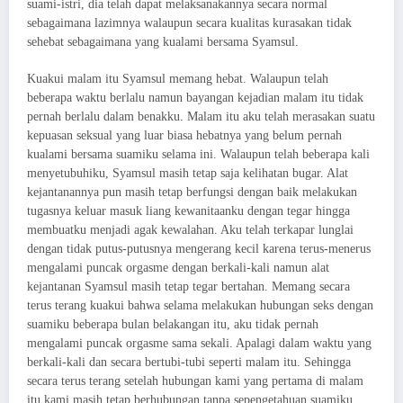
suami-istri, dia telah dapat melaksanakannya secara normal
sebagaimana lazimnya walaupun secara kualitas kurasakan tidak
sehebat sebagaimana yang kualami bersama Syamsul.
Kuakui malam itu Syamsul memang hebat. Walaupun telah
beberapa waktu berlalu namun bayangan kejadian malam itu tidak
pernah berlalu dalam benakku. Malam itu aku telah merasakan suatu
kepuasan seksual yang luar biasa hebatnya yang belum pernah
kualami bersama suamiku selama ini. Walaupun telah beberapa kali
menyetubuhiku, Syamsul masih tetap saja kelihatan bugar. Alat
kejantanannya pun masih tetap berfungsi dengan baik melakukan
tugasnya keluar masuk liang kewanitaanku dengan tegar hingga
membuatku menjadi agak kewalahan. Aku telah terkapar lunglai
dengan tidak putus-putusnya mengerang kecil karena terus-menerus
mengalami puncak orgasme dengan berkali-kali namun alat
kejantanan Syamsul masih tetap tegar bertahan. Memang secara
terus terang kuakui bahwa selama melakukan hubungan seks dengan
suamiku beberapa bulan belakangan itu, aku tidak pernah
mengalami puncak orgasme sama sekali. Apalagi dalam waktu yang
berkali-kali dan secara bertubi-tubi seperti malam itu. Sehingga
secara terus terang setelah hubungan kami yang pertama di malam
itu kami masih tetap berhubungan tanpa sepengetahuan suamiku.