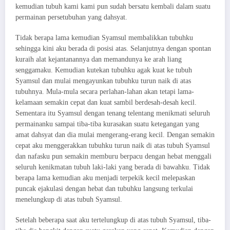
kemudian tubuh kami kami pun sudah bersatu kembali dalam suatu
permainan persetubuhan yang dahsyat.
Tidak berapa lama kemudian Syamsul membalikkan tubuhku
sehingga kini aku berada di posisi atas. Selanjutnya dengan spontan
kuraih alat kejantanannya dan memandunya ke arah liang
senggamaku. Kemudian kutekan tubuhku agak kuat ke tubuh
Syamsul dan mulai mengayunkan tubuhku turun naik di atas
tubuhnya. Mula-mula secara perlahan-lahan akan tetapi lama-
kelamaan semakin cepat dan kuat sambil berdesah-desah kecil.
Sementara itu Syamsul dengan tenang telentang menikmati seluruh
permainanku sampai tiba-tiba kurasakan suatu ketegangan yang
amat dahsyat dan dia mulai mengerang-erang kecil. Dengan semakin
cepat aku menggerakkan tubuhku turun naik di atas tubuh Syamsul
dan nafasku pun semakin memburu berpacu dengan hebat menggali
seluruh kenikmatan tubuh laki-laki yang berada di bawahku. Tidak
berapa lama kemudian aku menjadi terpekik kecil melepaskan
puncak ejakulasi dengan hebat dan tubuhku langsung terkulai
menelungkup di atas tubuh Syamsul.
Setelah beberapa saat aku tertelungkup di atas tubuh Syamsul, tiba-