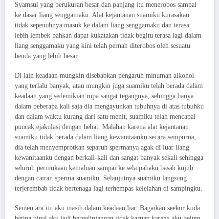
Syamsul yang berukuran besar dan panjang itu menerobos sampai
ke dasar liang senggamaku. Alat kejantanan suamiku kurasakan
tidak sepenuhnya masuk ke dalam liang senggamaku dan terasa
lebih lembek bahkan dapat kukatakan tidak begitu terasa lagi dalam
liang senggamaku yang kini telah pernah diterobos oleh sesuatu
benda yang lebih besar.
Di lain keadaan mungkin disebabkan pengaruh minuman alkohol
yang terlalu banyak, atau mungkin juga suamiku telah berada dalam
keadaan yang sedemikian rupa sangat tegangnya, sehingga hanya
dalam beberapa kali saja dia mengayunkan tubuhnya di atas tubuhku
dan dalam waktu kurang dari satu menit, suamiku telah mencapai
puncak ejakulasi dengan hebat. Malahan karena alat kejantanan
suamiku tidak berada dalam liang kewanitaanku secara sempurna,
dia telah menyemprotkan separuh spermanya agak di luar liang
kewanitaanku dengan berkali-kali dan sangat banyak sekali sehingga
seluruh permukaan kemaluan sampai ke sela pahaku basah kujub
dengan cairan sperma suamiku. Selanjutnya suamiku langsung
terjerembab tidak bertenaga lagi terhempas kelelahan di sampingku.
Sementara itu aku masih dalam keadaan liar. Bagaikan seekor kuda
betina binal aku jadi bergelinjangan tidak karuan karena aku belum