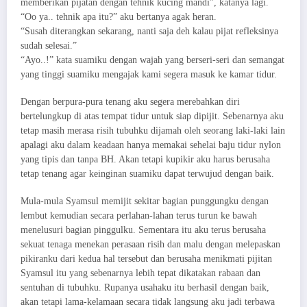
memberikan pijatan dengan tehnik kucing mandi”, katanya lagi.
“Oo ya.. tehnik apa itu?” aku bertanya agak heran.
“Susah diterangkan sekarang, nanti saja deh kalau pijat refleksinya
sudah selesai.”
“Ayo..!” kata suamiku dengan wajah yang berseri-seri dan semangat
yang tinggi suamiku mengajak kami segera masuk ke kamar tidur.
Dengan berpura-pura tenang aku segera merebahkan diri
bertelungkup di atas tempat tidur untuk siap dipijit. Sebenarnya aku
tetap masih merasa risih tubuhku dijamah oleh seorang laki-laki lain
apalagi aku dalam keadaan hanya memakai sehelai baju tidur nylon
yang tipis dan tanpa BH. Akan tetapi kupikir aku harus berusaha
tetap tenang agar keinginan suamiku dapat terwujud dengan baik.
Mula-mula Syamsul memijit sekitar bagian punggungku dengan
lembut kemudian secara perlahan-lahan terus turun ke bawah
menelusuri bagian pinggulku. Sementara itu aku terus berusaha
sekuat tenaga menekan perasaan risih dan malu dengan melepaskan
pikiranku dari kedua hal tersebut dan berusaha menikmati pijitan
Syamsul itu yang sebenarnya lebih tepat dikatakan rabaan dan
sentuhan di tubuhku. Rupanya usahaku itu berhasil dengan baik,
akan tetapi lama-kelamaan secara tidak langsung aku jadi terbawa