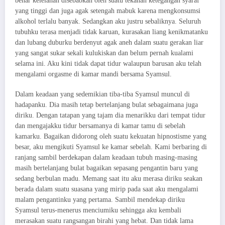
benar kelelahan disebabkan oleh suatu tekanan ketegangan syaraf
yang tinggi dan juga agak setengah mabuk karena mengkonsumsi
alkohol terlalu banyak. Sedangkan aku justru sebaliknya. Seluruh
tubuhku terasa menjadi tidak karuan, kurasakan liang kenikmatanku
dan lubang duburku berdenyut agak aneh dalam suatu gerakan liar
yang sangat sukar sekali kulukiskan dan belum pernah kualami
selama ini. Aku kini tidak dapat tidur walaupun barusan aku telah
mengalami orgasme di kamar mandi bersama Syamsul.
Dalam keadaan yang sedemikian tiba-tiba Syamsul muncul di
hadapanku. Dia masih tetap bertelanjang bulat sebagaimana juga
diriku. Dengan tatapan yang tajam dia menarikku dari tempat tidur
dan mengajakku tidur bersamanya di kamar tamu di sebelah
kamarku. Bagaikan didorong oleh suatu kekuatan hipnostisme yang
besar, aku mengikuti Syamsul ke kamar sebelah. Kami berbaring di
ranjang sambil berdekapan dalam keadaan tubuh masing-masing
masih bertelanjang bulat bagaikan sepasang pengantin baru yang
sedang berbulan madu. Memang saat itu aku merasa diriku seakan
berada dalam suatu suasana yang mirip pada saat aku mengalami
malam pengantinku yang pertama. Sambil mendekap diriku
Syamsul terus-menerus menciumiku sehingga aku kembali
merasakan suatu rangsangan birahi yang hebat. Dan tidak lama