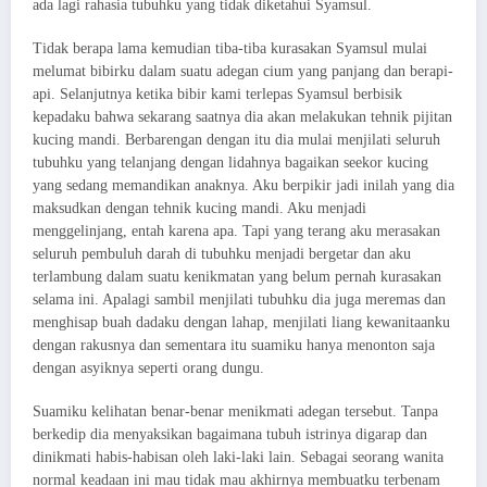
ada lagi rahasia tubuhku yang tidak diketahui Syamsul.
Tidak berapa lama kemudian tiba-tiba kurasakan Syamsul mulai
melumat bibirku dalam suatu adegan cium yang panjang dan berapi-
api. Selanjutnya ketika bibir kami terlepas Syamsul berbisik
kepadaku bahwa sekarang saatnya dia akan melakukan tehnik pijitan
kucing mandi. Berbarengan dengan itu dia mulai menjilati seluruh
tubuhku yang telanjang dengan lidahnya bagaikan seekor kucing
yang sedang memandikan anaknya. Aku berpikir jadi inilah yang dia
maksudkan dengan tehnik kucing mandi. Aku menjadi
menggelinjang, entah karena apa. Tapi yang terang aku merasakan
seluruh pembuluh darah di tubuhku menjadi bergetar dan aku
terlambung dalam suatu kenikmatan yang belum pernah kurasakan
selama ini. Apalagi sambil menjilati tubuhku dia juga meremas dan
menghisap buah dadaku dengan lahap, menjilati liang kewanitaanku
dengan rakusnya dan sementara itu suamiku hanya menonton saja
dengan asyiknya seperti orang dungu.
Suamiku kelihatan benar-benar menikmati adegan tersebut. Tanpa
berkedip dia menyaksikan bagaimana tubuh istrinya digarap dan
dinikmati habis-habisan oleh laki-laki lain. Sebagai seorang wanita
normal keadaan ini mau tidak mau akhirnya membuatku terbenam