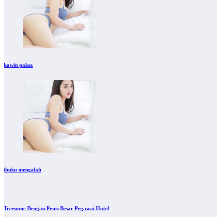
kawin paksa
ibuku mengalah
Treesome Dengan Penis Besar Pegawai Hotel