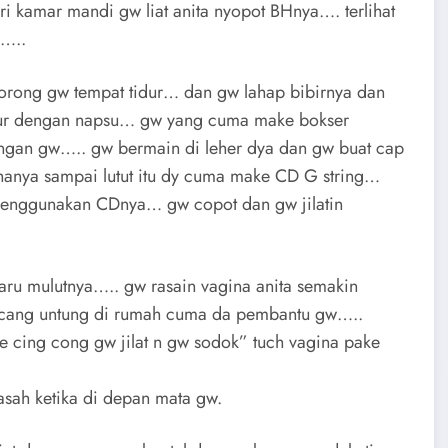
i kamar mandi gw liat anita nyopot BHnya…. terlihat
u…..
orong gw tempat tidur… dan gw lahap bibirnya dan
ur dengan napsu… gw yang cuma make bokser
ngan gw….. gw bermain di leher dya dan gw buat cap
hanya sampai lutut itu dy cuma make CD G string…
menggunakan CDnya… gw copot dan gw jilatin
ru mulutnya….. gw rasain vagina anita semakin
kencang untung di rumah cuma da pembantu gw…..
ing cong gw jilat n gw sodok” tuch vagina pake
asah ketika di depan mata gw.