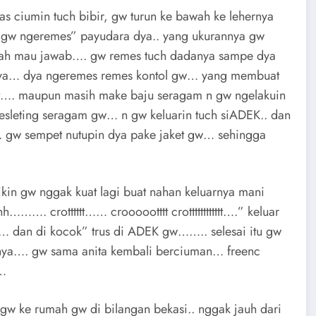
puas ciumin tuch bibir, gw turun ke bawah ke lehernya
 gw ngeremes” payudara dya.. yang ukurannya gw
pernah mau jawab…. gw remes tuch dadanya sampe dya
rnya… dya ngeremes remes kontol gw… yang membuat
ut…. maupun masih make baju seragam n gw ngelakuin
esleting seragam gw… n gw keluarin tuch siADEK.. dan
. gw sempet nutupin dya pake jaket gw… sehingga
bikin gw nggak kuat lagi buat nahan keluarnya mani
. crotttttt…… croooootttt crotttttttttttt….” keluar
 dan di kocok” trus di ADEK gw…….. selesai itu gw
ngnya…. gw sama anita kembali berciuman… freenc
……
gw ke rumah gw di bilangan bekasi.. nggak jauh dari