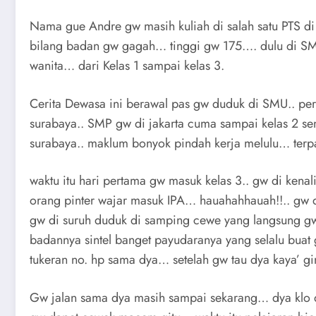
Nama gue Andre gw masih kuliah di salah satu PTS di
bilang badan gw gagah… tinggi gw 175…. dulu di SM
wanita… dari Kelas 1 sampai kelas 3.
Cerita Dewasa ini berawal pas gw duduk di SMU.. per
surabaya.. SMP gw di jakarta cuma sampai kelas 2 seme
surabaya.. maklum bonyok pindah kerja melulu… ter
waktu itu hari pertama gw masuk kelas 3.. gw di kenal
orang pinter wajar masuk IPA… hauahahhauah!!.. gw d
gw di suruh duduk di samping cewe yang langsung gw
badannya sintel banget payudaranya yang selalu buat 
tukeran no. hp sama dya… setelah gw tau dya kaya’
Gw jalan sama dya masih sampai sekarang… dya klo