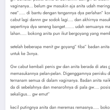
vaginanya… belum gw masukin aja anita udah mering
nee”….. di bantu dengan tangannya dya perlahan” k
cabut lagi dannn gw sodok lagi…. dan akhirnya masu
sepertinya dya seneng banget……. udah semuanya m
lahan….. bokong anita pun ikut bergoyang yang mem
setelah beberapa menit gw goyang” tiba” badan ani
untuk ke 3xnya.
Gw cabut kembali penis gw dan anita berada di atas gw
memasukannya pelan-pelan. Digenggamnya penisku da
ternanam semua di dalam vaginanya. Badan anita naik
da di sebelahnya dan menarohnya di pala gw…. posis
sekaligus… gw emut”
kecil putingnya anita dan meremas remasnya….. bo