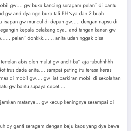
mobil gw…. gw buka kancing seragam pelan” di bantu
ud gw and dya nge buka tali BHNya dan 2 buah
a isapan gw muncul di depan gw….. dengan napsu di
megangin kepala belakang dya.. and tangan kanan gw
e…… pelan” donkkk……. anita udah nggak bisa
ertelan abis oleh mulut gw and tiba” aja tubuhhhhh
t trus dada anita…. sampai puting itu terasa keras
mas di mobil gw…. gw liat parkiran mobil di sekolahan
satu gw bantu supaya cepet….
mejamkan matanya… gw kecup keningnya sesampai di
ruh dy ganti seragam dengan baju kaos yang dya bawa