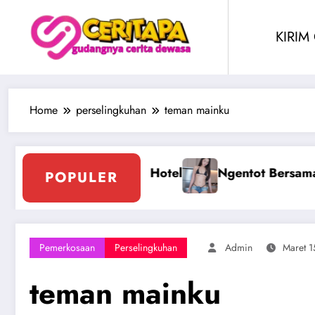
Skip
to
KIRIM
content
Home
perselingkuhan
teman mainku
an Montok Berjilbab
Ngentot Perawam Sampai 
POPULER
Pemerkosaan
Perselingkuhan
Admin
Maret 1
teman mainku