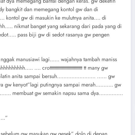
liat dya memegang bantal dengan keras. gw deketin
 dy bangkit dan memegang kontol gw dan di
 kontol gw di masukin ke mulutnya anita…. di
h….. nikmat banget yang sekarang dari pada yang di
sedot….. pass biji gw di sedot rasanya gw pengen
n nggak manusiawi lagi…… wajahnya tambah maniss
hh….. …. crottttttttttttttttttttttttttt tt many gw
 di jilatin anita sampai bersuh…………………… …… gw
nya gw kenyot”lagi putingnya sampai merah……….. gw
sunya……. membuat gw semakin napsu sama dya……………
…..”
… sebelum gw masukan gw gesek” dolo di depan