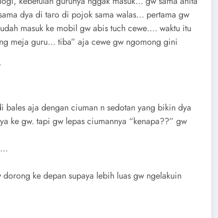
logi, kebetulan gurunya nggak masuk… gw sama anita
 sama dya di taro di pojok sama walas… pertama gw
o udah masuk ke mobil gw abis tuch cewe…. waktu itu
akng meja guru… tiba” aja cewe gw ngomong gini
”
di bales aja dengan ciuman n sedotan yang bikin dya
ya ke gw. tapi gw lepas ciumannya “kenapa??” gw
n”…
 dorong ke depan supaya lebih luas gw ngelakuin