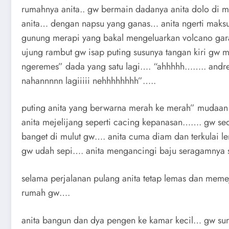
rumahnya anita.. gw bermain dadanya anita dolo di 
anita… dengan napsu yang ganas… anita ngerti maks
gunung merapi yang bakal mengeluarkan volcano gar
ujung rambut gw isap puting susunya tangan kiri gw 
ngeremes” dada yang satu lagi…. “ahhhhh…….. andr
nahannnnn lagiiiii nehhhhhhhh”…..
puting anita yang berwarna merah ke merah” mudaan t
anita mejelijang seperti cacing kepanasan……. gw sedo
banget di mulut gw…. anita cuma diam dan terkulai le
gw udah sepi…. anita mengancingi baju seragamnya 
selama perjalanan pulang anita tetap lemas dan me
rumah gw….
anita bangun dan dya pengen ke kamar kecil… gw su