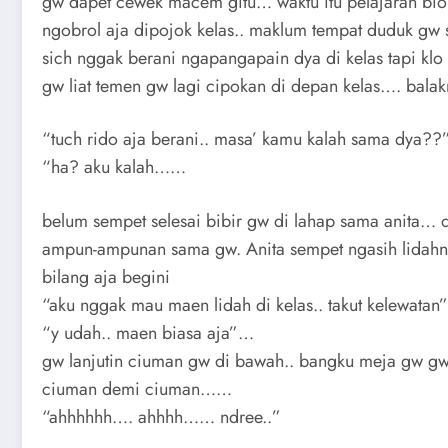
gw dapet cewek macem gitu… waktu itu pelajaran bio
ngobrol aja dipojok kelas.. maklum tempat duduk gw
sich nggak berani ngapangapain dya di kelas tapi kl
gw liat temen gw lagi cipokan di depan kelas…. bal
“tuch rido aja berani.. masa’ kamu kalah sama dya??
“ha? aku kalah……
belum sempet selesai bibir gw di lahap sama anita… 
ampun-ampunan sama gw. Anita sempet ngasih lidahn
bilang aja begini
“aku nggak mau maen lidah di kelas.. takut kelewata
“y udah.. maen biasa aja”…
gw lanjutin ciuman gw di bawah.. bangku meja gw gw
ciuman demi ciuman……
“ahhhhhh…. ahhhh…… ndree..”