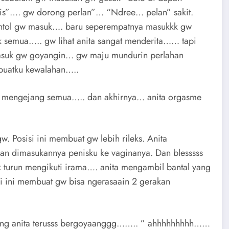
is”…. gw dorong perlan”… “Ndree… pelan” sakit.
ontol gw masuk…. baru seperempatnya masukkk gw
k semua….. gw lihat anita sangat menderita…… tapi
asuk gw goyangin… gw maju mundurin perlahan
buatku kewalahan…..
ta mengejang semua….. dan akhirnya… anita orgasme
. Posisi ini membuat gw lebih rileks. Anita
n dimasukannya penisku ke vaginanya. Dan blesssss
 turun mengikuti irama…. anita mengambil bantal yang
i ini membuat gw bisa ngerasaain 2 gerakan
kong anita terusss bergoyaanggg…….. ” ahhhhhhhhh……