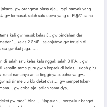
 jakarta. gw orangnya biasa aja… tapi banyak yang
U gw termasuk salah satu cowo yang di PUJA” sama
tama kali gw masuk kelas 3.. gw pindahan dari
ster 1.. kelas 2 SMP.. selanjutnya gw terusin di
paksa gw ikut juga……
in di salah satu kelas kalu nggak salah 3 IPA… gw
i kenalin sama guru gw n kepsek di kelas… udah gitu
 kenal namanya anita tingginya sebahunya gw..
gw ndisir melulu klo deket dya…. gw sempet tuker-
 gimana… gw coba aja jadian sama dya…
 deket gw rada” binal… Napsuan… bersyukur banget