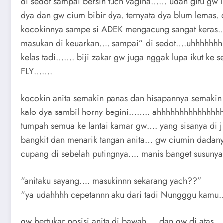
di sedot sampai bersih tuch vagina…… udah gitu gw 
dya dan gw cium bibir dya. ternyata dya blum lemas.
kocokinnya sampe si ADEK mengacung sangat keras…..
masukan di keuarkan…. sampai” di sedot….uhhhhhhhh
kelas tadi……. biji zakar gw juga nggak lupa ikut ke 
FLY…….
kocokin anita semakin panas dan hisapannya semaki
kalo dya sambil horny begini…….. ahhhhhhhhhhhhhhhhhhhhhh
tumpah semua ke lantai kamar gw…. yang sisanya
bangkit dan menarik tangan anita… gw ciumin dada
cupang di sebelah putingnya…. manis banget su
“anitaku sayang…. masukinnn sekarang yach??”
“ya udahhhh cepetannn aku dari tadi Nungggu kamu
gw bertukar posisi anita di bawah…. dan gw di atas