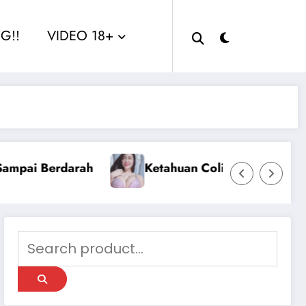
G!!
VIDEO 18+
Sange Berat Aku Ngentot Dengan 2 Pria