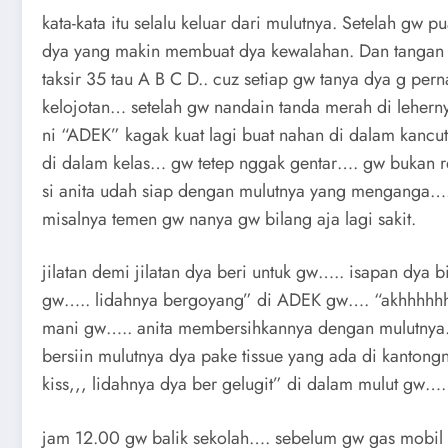
kata-kata itu selalu keluar dari mulutnya. Setelah gw 
dya yang makin membuat dya kewalahan. Dan tangan
taksir 35 tau A B C D.. cuz setiap gw tanya dya g 
kelojotan… setelah gw nandain tanda merah di lehe
ni “ADEK” kagak kuat lagi buat nahan di dalam kanc
di dalam kelas… gw tetep nggak gentar…. gw bukan r
si anita udah siap dengan mulutnya yang menganga…
misalnya temen gw nanya gw bilang aja lagi sakit.
jilatan demi jilatan dya beri untuk gw….. isapan dya 
gw….. lidahnya bergoyang” di ADEK gw…. “akhhhhhhh………
mani gw….. anita membersihkannya dengan mulutnya…
bersiin mulutnya dya pake tissue yang ada di kanto
kiss,,, lidahnya dya ber gelugit” di dalam mulut gw
jam 12.00 gw balik sekolah…. sebelum gw gas mobil 