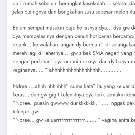
dari rumah sebelum berangkat kesekolah…. selesai dar
jelas putingnya dan bongkahan susu sebesar melon it
Belum sempat masukin baju ke tasnya dya… dya gw d
dya membalas nya dengan penuh hot panas bercamp
doank… ke walahan tangan dy bermain” di selangaka
merah lagi di lehernya…. gw sibak SMA negeri yang 
dengan perlahan” dya nurunin roknya dan dy hanya 
vaginanya….. ” ahhhhhhhhhhhhhhhhhh……….. .
Ndree…..ahhh hhhhhhh” cuma kata” itu yang keluar da
keras… dan gw gigit kelentitnya dya terik semakin 
“Ndree.. puasin gwwww dunkkkkkkk.”…… nggak pake c
telunjuk gw…
“Ndree… gw keluarrrrrrrrrrrrrrrr……..” vagina anita b