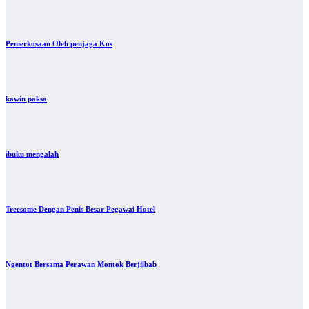
Pemerkosaan Oleh penjaga Kos
kawin paksa
ibuku mengalah
Treesome Dengan Penis Besar Pegawai Hotel
Ngentot Bersama Perawan Montok Berjilbab