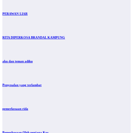
PERAWAN LIAR
RITA DIPERKOSA BRANDAL KAMPUNG
aku dan teman adiku
Penyesalan yang terlambat
pemerkosaan rida
Pemerkosaan Oleh penjaga Kos