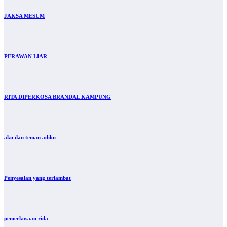
JAKSA MESUM
PERAWAN LIAR
RITA DIPERKOSA BRANDAL KAMPUNG
aku dan teman adiku
Penyesalan yang terlambat
pemerkosaan rida