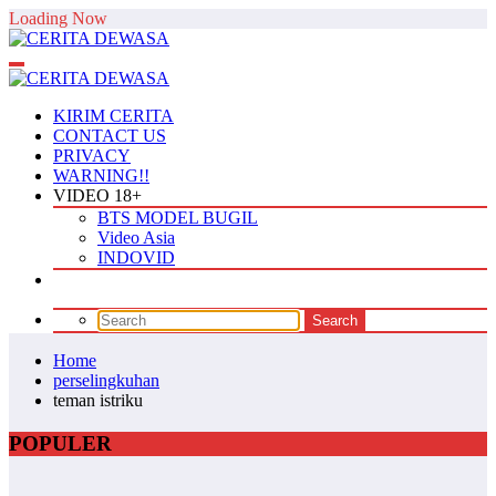
Skip
Loading Now
to
content
KIRIM CERITA
CONTACT US
PRIVACY
WARNING!!
VIDEO 18+
BTS MODEL BUGIL
Video Asia
INDOVID
Home
perselingkuhan
teman istriku
POPULER