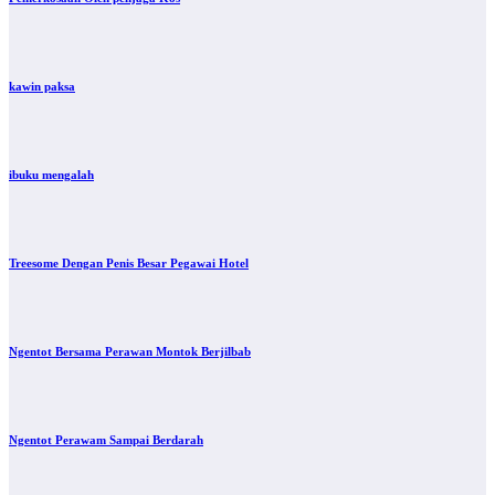
kawin paksa
ibuku mengalah
Treesome Dengan Penis Besar Pegawai Hotel
Ngentot Bersama Perawan Montok Berjilbab
Ngentot Perawam Sampai Berdarah