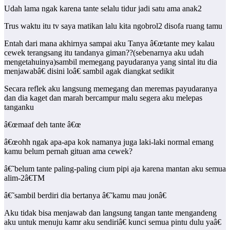
Udah lama ngak karena tante selalu tidur jadi satu ama anak2
Trus waktu itu tv saya matikan lalu kita ngobrol2 disofa ruang tamu
Entah dari mana akhirnya sampai aku Tanya â€œtante mey kalau
cewek terangsang itu tandanya giman??(sebenarnya aku udah
mengetahuinya)sambil memegang payudaranya yang sintal itu dia
menjawabâ€ disini loâ€ sambil agak diangkat sedikit
Secara reflek aku langsung memegang dan meremas payudaranya
dan dia kaget dan marah bercampur malu segera aku melepas
tanganku
â€œmaaf deh tante â€œ
â€œohh ngak apa-apa kok namanya juga laki-laki normal emang
kamu belum pernah gituan ama cewek?
â€˜belum tante paling-paling cium pipi aja karena mantan aku semua
alim-2â€TM
â€˜sambil berdiri dia bertanya â€˜kamu mau jonâ€
Aku tidak bisa menjawab dan langsung tangan tante mengandeng
aku untuk menuju kamr aku sendiriâ€ kunci semua pintu dulu yaâ€