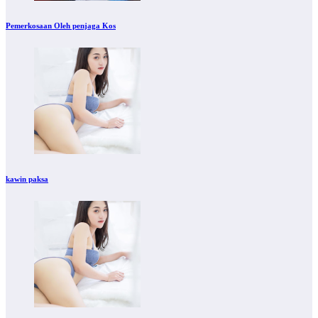
Pemerkosaan Oleh penjaga Kos
kawin paksa