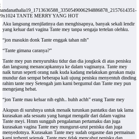
Aku langsung menjilatinya dan menghisapnya, banyak sekali lendir
yang keluar dari vagina Tante mey tanpa sengaja tertelan olehku.
“jon masukin donk Tante enggak tahan nih”
“Tante gimana caranya?”
Tante mey pun menyuruhku tidur dan dia jongkok di atas penisku
dan langsung menancapkannya ke dalam vaginanya. Tante mey
naik turun seperti orang naik kuda kadang melakukan gerakan maju
mundur dan sempat beberapa kali ujung penisku menyentuh dinding
rahim tante mey Setengah jam kami bergumul dan Tante mey pun
mengejang hebat.
“jon Tante mau keluar nih eghh.. huhh achh” erang Tante mey
Akupun di suruhnya untuk menaik turunkan pantatku dan tak lama
kurasakan ada sesuatu yang hangat mengalir dari dalam vagina
Tante meyi. Hmm sungguh pengalaman pertamaku dan juga
kurasakan vagina Tante mey mungurut-urut penisku dan juga
menyedotnya. Kurasakan Tante mey sudah orgasme dan permainan
kami terhenti sejenak. Tante mey tidak mencabut penisku dan