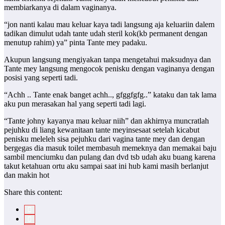
membiarkanya di dalam vaginanya.
“jon nanti kalau mau keluar kaya tadi langsung aja keluariin dalem
tadikan dimulut udah tante udah steril kok(kb permanent dengan
menutup rahim) ya” pinta Tante mey padaku.
Akupun langsung mengiyakan tanpa mengetahui maksudnya dan
Tante mey langsung mengocok penisku dengan vaginanya dengan
posisi yang seperti tadi.
“Achh .. Tante enak banget achh.., gfggfgfg..” kataku dan tak lama
aku pun merasakan hal yang seperti tadi lagi.
“Tante johny kayanya mau keluar niih” dan akhirnya muncratlah
pejuhku di liang kewanitaan tante meyinsesaat setelah kicabut
penisku meleleh sisa pejuhku dari vagina tante mey dan dengan
bergegas dia masuk toilet membasuh memeknya dan memakai baju
sambil menciumku dan pulang dan dvd tsb udah aku buang karena
takut ketahuan ortu aku sampai saat ini hub kami masih berlanjut
dan makin hot
Share this content: