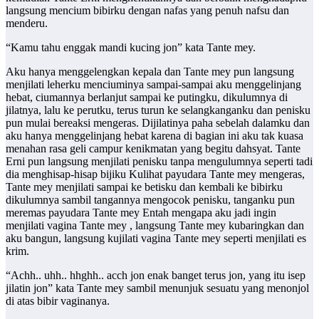
langsung mencium bibirku dengan nafas yang penuh nafsu dan
menderu.
“Kamu tahu enggak mandi kucing jon” kata Tante mey.
Aku hanya menggelengkan kepala dan Tante mey pun langsung
menjilati leherku menciuminya sampai-sampai aku menggelinjang
hebat, ciumannya berlanjut sampai ke putingku, dikulumnya di
jilatnya, lalu ke perutku, terus turun ke selangkanganku dan penisku
pun mulai bereaksi mengeras. Dijilatinya paha sebelah dalamku dan
aku hanya menggelinjang hebat karena di bagian ini aku tak kuasa
menahan rasa geli campur kenikmatan yang begitu dahsyat. Tante
Erni pun langsung menjilati penisku tanpa mengulumnya seperti tadi
dia menghisap-hisap bijiku Kulihat payudara Tante mey mengeras,
Tante mey menjilati sampai ke betisku dan kembali ke bibirku
dikulumnya sambil tangannya mengocok penisku, tanganku pun
meremas payudara Tante mey Entah mengapa aku jadi ingin
menjilati vagina Tante mey , langsung Tante mey kubaringkan dan
aku bangun, langsung kujilati vagina Tante mey seperti menjilati es
krim.
“Achh.. uhh.. hhghh.. acch jon enak banget terus jon, yang itu isep
jilatin jon” kata Tante mey sambil menunjuk sesuatu yang menonjol
di atas bibir vaginanya.