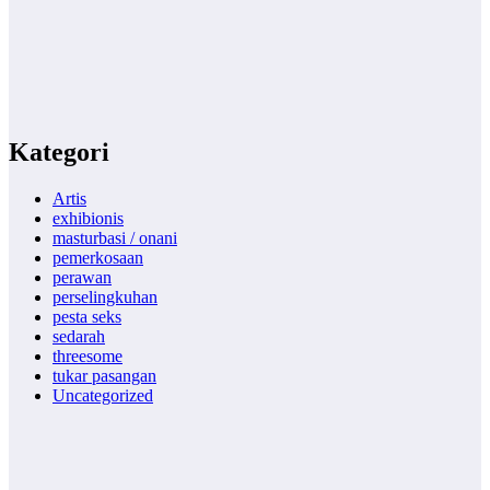
Kategori
Artis
exhibionis
masturbasi / onani
pemerkosaan
perawan
perselingkuhan
pesta seks
sedarah
threesome
tukar pasangan
Uncategorized