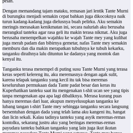
pelan.
Dengan memandang tajam mataku, remasan jari lentik Tante Murni
di burungku menjadi semakin cepat bahkan juga dikocoknya naik
turun kadang-kadang juga dielusnya buah pelirku. Aku semakin
meringis merasakan kenikmatan ini, secara naluriah aku berusaha
merangkul tanteku agar rasa geli itu makin terasa nikmat. Aku juga
berusaha menempelkan wajahku ke wajah Tante mey yang kulihat
juga merah padam dan bibirnya gemetar, nafas Tante mey semakin
memburu dan dia makin merapatkan tubuhnya ke tubuh kekarku,
tanganku diraihnya lalu dituntun ke dadanya yang montok dan
kenyal itu.
Tanganku terasa menempel di puting susu Tante Murni yang terasa
keras seperti kelereng itu, aku meremasnya dengan agak sulit,
karena telapak tanganku yang kecil itu tak bisa meremas
keseluruhan permukaan dada Tante padat besar dan keras itu
Kuperhatikan tanteku saat itu mengenakan t-shit ucan see yang tipis
tanpa mengenakan apa apa lagi dibaliknya. Merasa kurang puas
hanya meremas dari luar, akupun menyelusupkan tanganku ke
lubang tangan t-shirt Tante mey sehingga tanganku secara langsung
bersentuhan dengan dada yang telah lama aku kangeni itu, hangat
dan licin sekali. Kalau tadinya tanteku yang asyik meremas-remas
kontolku, sekarang justru aku yang beringas meremas-remas
payudara tanteku bahkan tanganku yang lain juga ikut ikutan