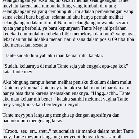
selangkangannya. Aku takjub sekali melihat selangkangan Tante
meyi itu karena ada rambut keriting yang tumbuh di ujung
selangkangannya yang cembung itu, ini adalah pemandangan yang
sama sekali baru bagiku, selama ini aku hanya pernah melihat
selangkangan dalam film bf Namun selangkangan wanita secara
nyata yang berbulu, ya baru kepunyaan Tante Mey ini!perlahan
kedekati dan mulai membelah bibir memeknya dan bulu2 yang agak
lebat dan mulai lidahku menari-nari disana dalam posisi 69 tiba-tiba
aku merasakan sesuatu
“Tante sudah dulu yah aku mau keluar nih” kataku.
“Sudah, keluarnya di mulut Tante saja yah enggak apa-apa kok”
kata Tante mey
Aku bingung campur heran melihat penisku dikulum dalam mulut
Tante mey karena Tante mey tahu aku sudah mau keluar dan aku
hanya bisa diam karena merasakan enaknya. “Hhgg..achh.. Tante
aku mau keluar nih bener ” kataku sambil melumat vagina Tante
mey yang kurasakan berdenyut-denyut.
Tante meyypun langsung menghisap dengan agresifnya dan
badanku pun mengejang keras.
“Croott.. ser.. err.. srett..” muncratlah air maniku dalam mulut Tante
mey, Tante meypun langsung menyedot dengan keras sambil