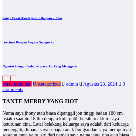
Sange Berat Aku Ngentot Dengan 2 Pria
Bercinta Dengan Vagina Sepupu ku
Ngentot Dengan Sahabat pacarku Yang Menggoda
perselingkuhan
Uncategorized
admin
Agustus 23, 2024
0
Comments
TANTE MERRY YANG HOT
Nama saya jhony atau biasa dipanggil jon tinggi badan 180 cm
usiaku saat itu 18 thn dengan kulit putih bersih, maklum saya
keturunan cina. Latar belakang keluarga saya adalah dari keluarga
menengah, dimana saya sebagai anak bungsu dan saya mempunyai
seorang tante yaitu istri dari paman saya nama tante rina atau biasa