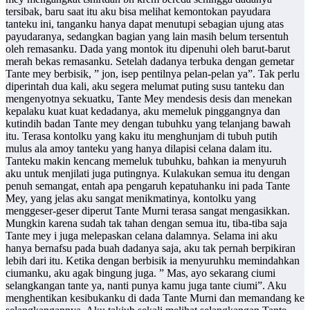
tersibak, baru saat itu aku bisa melihat kemontokan payudara
tanteku ini, tanganku hanya dapat menutupi sebagian ujung atas
payudaranya, sedangkan bagian yang lain masih belum tersentuh
oleh remasanku. Dada yang montok itu dipenuhi oleh barut-barut
merah bekas remasanku. Setelah dadanya terbuka dengan gemetar
Tante mey berbisik, ” jon, isep pentilnya pelan-pelan ya”. Tak perlu
diperintah dua kali, aku segera melumat puting susu tanteku dan
mengenyotnya sekuatku, Tante Mey mendesis desis dan menekan
kepalaku kuat kuat kedadanya, aku memeluk pinggangnya dan
kutindih badan Tante mey dengan tubuhku yang telanjang bawah
itu. Terasa kontolku yang kaku itu menghunjam di tubuh putih
mulus ala amoy tanteku yang hanya dilapisi celana dalam itu.
Tanteku makin kencang memeluk tubuhku, bahkan ia menyuruh
aku untuk menjilati juga putingnya. Kulakukan semua itu dengan
penuh semangat, entah apa pengaruh kepatuhanku ini pada Tante
Mey, yang jelas aku sangat menikmatinya, kontolku yang
menggeser-geser diperut Tante Murni terasa sangat mengasikkan.
Mungkin karena sudah tak tahan dengan semua itu, tiba-tiba saja
Tante mey i juga melepaskan celana dalamnya. Selama ini aku
hanya bernafsu pada buah dadanya saja, aku tak pernah berpikiran
lebih dari itu. Ketika dengan berbisik ia menyuruhku memindahkan
ciumanku, aku agak bingung juga. ” Mas, ayo sekarang ciumi
selangkangan tante ya, nanti punya kamu juga tante ciumi”. Aku
menghentikan kesibukanku di dada Tante Murni dan memandang ke