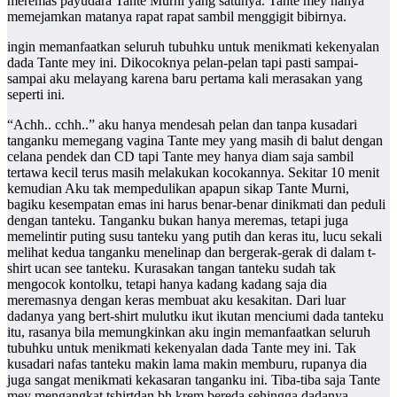
meremas payudara Tante Murni yang satunya. Tante mey hanya
memejamkan matanya rapat rapat sambil menggigit bibirnya.
ingin memanfaatkan seluruh tubuhku untuk menikmati kekenyalan
dada Tante mey ini. Dikocoknya pelan-pelan tapi pasti sampai-
sampai aku melayang karena baru pertama kali merasakan yang
seperti ini.
“Achh.. cchh..” aku hanya mendesah pelan dan tanpa kusadari
tanganku memegang vagina Tante mey yang masih di balut dengan
celana pendek dan CD tapi Tante mey hanya diam saja sambil
tertawa kecil terus masih melakukan kocokannya. Sekitar 10 menit
kemudian Aku tak mempedulikan apapun sikap Tante Murni,
bagiku kesempatan emas ini harus benar-benar dinikmati dan peduli
dengan tanteku. Tanganku bukan hanya meremas, tetapi juga
memelintir puting susu tanteku yang putih dan keras itu, lucu sekali
melihat kedua tanganku menelinap dan bergerak-gerak di dalam t-
shirt ucan see tanteku. Kurasakan tangan tanteku sudah tak
mengocok kontolku, tetapi hanya kadang kadang saja dia
meremasnya dengan keras membuat aku kesakitan. Dari luar
dadanya yang bert-shirt mulutku ikut ikutan menciumi dada tanteku
itu, rasanya bila memungkinkan aku ingin memanfaatkan seluruh
tubuhku untuk menikmati kekenyalan dada Tante mey ini. Tak
kusadari nafas tanteku makin lama makin memburu, rupanya dia
juga sangat menikmati kekasaran tanganku ini. Tiba-tiba saja Tante
mey mengangkat tshirtdan bh krem bereda sehingga dadanya