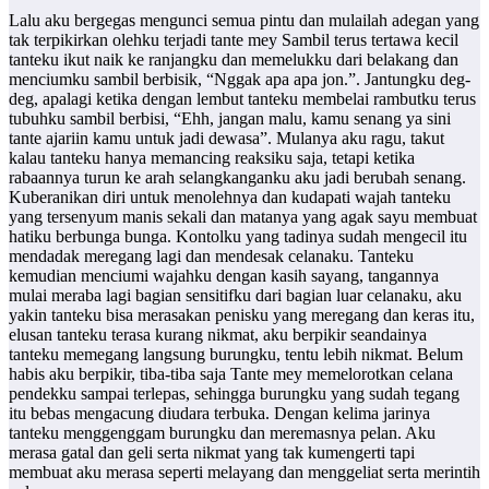
Lalu aku bergegas mengunci semua pintu dan mulailah adegan yang
tak terpikirkan olehku terjadi tante mey Sambil terus tertawa kecil
tanteku ikut naik ke ranjangku dan memelukku dari belakang dan
menciumku sambil berbisik, “Nggak apa apa jon.”. Jantungku deg-
deg, apalagi ketika dengan lembut tanteku membelai rambutku terus
tubuhku sambil berbisi, “Ehh, jangan malu, kamu senang ya sini
tante ajariin kamu untuk jadi dewasa”. Mulanya aku ragu, takut
kalau tanteku hanya memancing reaksiku saja, tetapi ketika
rabaannya turun ke arah selangkanganku aku jadi berubah senang.
Kuberanikan diri untuk menolehnya dan kudapati wajah tanteku
yang tersenyum manis sekali dan matanya yang agak sayu membuat
hatiku berbunga bunga. Kontolku yang tadinya sudah mengecil itu
mendadak meregang lagi dan mendesak celanaku. Tanteku
kemudian menciumi wajahku dengan kasih sayang, tangannya
mulai meraba lagi bagian sensitifku dari bagian luar celanaku, aku
yakin tanteku bisa merasakan penisku yang meregang dan keras itu,
elusan tanteku terasa kurang nikmat, aku berpikir seandainya
tanteku memegang langsung burungku, tentu lebih nikmat. Belum
habis aku berpikir, tiba-tiba saja Tante mey memelorotkan celana
pendekku sampai terlepas, sehingga burungku yang sudah tegang
itu bebas mengacung diudara terbuka. Dengan kelima jarinya
tanteku menggenggam burungku dan meremasnya pelan. Aku
merasa gatal dan geli serta nikmat yang tak kumengerti tapi
membuat aku merasa seperti melayang dan menggeliat serta merintih