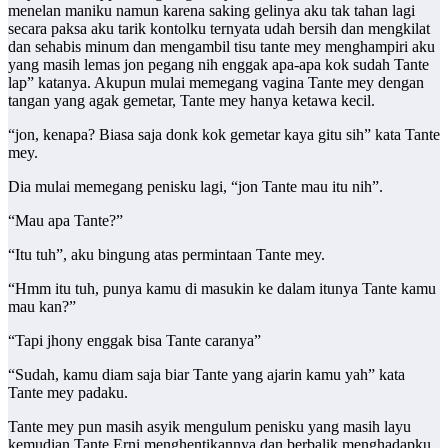
menelan maniku namun karena saking gelinya aku tak tahan lagi
secara paksa aku tarik kontolku ternyata udah bersih dan mengkilat
dan sehabis minum dan mengambil tisu tante mey menghampiri aku
yang masih lemas jon pegang nih enggak apa-apa kok sudah Tante
lap” katanya. Akupun mulai memegang vagina Tante mey dengan
tangan yang agak gemetar, Tante mey hanya ketawa kecil.
“jon, kenapa? Biasa saja donk kok gemetar kaya gitu sih” kata Tante
mey.
Dia mulai memegang penisku lagi, “jon Tante mau itu nih”.
“Mau apa Tante?”
“Itu tuh”, aku bingung atas permintaan Tante mey.
“Hmm itu tuh, punya kamu di masukin ke dalam itunya Tante kamu
mau kan?”
“Tapi jhony enggak bisa Tante caranya”
“Sudah, kamu diam saja biar Tante yang ajarin kamu yah” kata
Tante mey padaku.
Tante mey pun masih asyik mengulum penisku yang masih layu
kemudian Tante Erni menghentikannya dan berbalik menghadapku