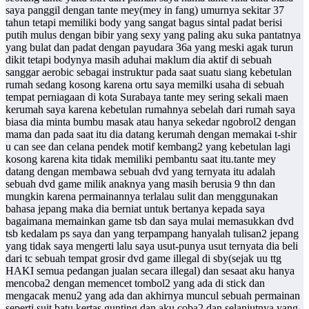
saya panggil dengan tante mey(mey in fang) umurnya sekitar 37
tahun tetapi memiliki body yang sangat bagus sintal padat berisi
putih mulus dengan bibir yang sexy yang paling aku suka pantatnya
yang bulat dan padat dengan payudara 36a yang meski agak turun
dikit tetapi bodynya masih aduhai maklum dia aktif di sebuah
sanggar aerobic sebagai instruktur pada saat suatu siang kebetulan
rumah sedang kosong karena ortu saya memilki usaha di sebuah
tempat perniagaan di kota Surabaya tante mey sering sekali maen
kerumah saya karena kebetulan rumahnya sebelah dari rumah saya
biasa dia minta bumbu masak atau hanya sekedar ngobrol2 dengan
mama dan pada saat itu dia datang kerumah dengan memakai t-shir
u can see dan celana pendek motif kembang2 yang kebetulan lagi
kosong karena kita tidak memiliki pembantu saat itu.tante mey
datang dengan membawa sebuah dvd yang ternyata itu adalah
sebuah dvd game milik anaknya yang masih berusia 9 thn dan
mungkin karena permainannya terlalau sulit dan menggunakan
bahasa jepang maka dia berniat untuk bertanya kepada saya
bagaimana memainkan game tsb dan saya mulai memasukkan dvd
tsb kedalam ps saya dan yang terpampang hanyalah tulisan2 jepang
yang tidak saya mengerti lalu saya usut-punya usut ternyata dia beli
dari tc sebuah tempat grosir dvd game illegal di sby(sejak uu ttg
HAKI semua pedangan jualan secara illegal) dan sesaat aku hanya
mencoba2 dengan memencet tombol2 yang ada di stick dan
mengacak menu2 yang ada dan akhirnya muncul sebuah permainan
seperti suit batu,kertas,gunting dan aku coba2 dan selanjutnya yang