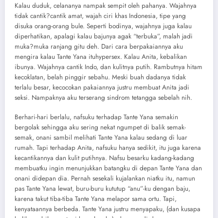
Kalau duduk, celananya nampak sempit oleh pahanya. Wajahnya
tidak cantik?cantik amat, wajah ciri khas Indonesia, tipe yang
disuka orang-orang bule. Seperti bodinya, wajahnya juga kalau
diperhatikan, apalagi kalau bajunya agak “terbuka”, malah jadi
muka?muka ranjang gitu deh. Dari cara berpakaiannya aku
mengira kalau Tante Yana ituhypersex. Kalau Anita, kebalikan
ibunya. Wajahnya cantik Indo, dan kulitnya putih. Rambutnya hitam
kecoklatan, belah pinggir sebahu. Meski buah dadanya tidak
terlalu besar, kecocokan pakaiannya justru membuat Anita jadi
seksi. Nampaknya aku terserang sindrom tetangga sebelah nih.
Berhari-hari berlalu, nafsuku terhadap Tante Yana semakin
bergolak sehingga aku sering nekat ngumpet di balik semak-
semak, onani sambil melihati Tante Yana kalau sedang di luar
rumah. Tapi terhadap Anita, nafsuku hanya sedikit, itu juga karena
kecantikannya dan kulit putihnya. Nafsu besarku kadang-kadang
membuatku ingin menunjukkan batangku di depan Tante Yana dan
onani didepan dia. Pernah sesekali kujalankan niatku itu, namun
pas Tante Yana lewat, buru-buru kututup “anu”-ku dengan baju,
karena takut tiba-tiba Tante Yana melapor sama ortu. Tapi,
kenyataannya berbeda. Tante Yana justru menyapaku, (dan kusapa