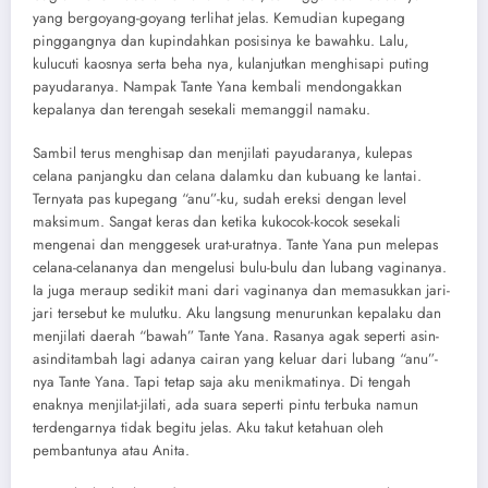
yang bergoyang-goyang terlihat jelas. Kemudian kupegang
pinggangnya dan kupindahkan posisinya ke bawahku. Lalu,
kulucuti kaosnya serta beha nya, kulanjutkan menghisapi puting
payudaranya. Nampak Tante Yana kembali mendongakkan
kepalanya dan terengah sesekali memanggil namaku.
Sambil terus menghisap dan menjilati payudaranya, kulepas
celana panjangku dan celana dalamku dan kubuang ke lantai.
Ternyata pas kupegang “anu”-ku, sudah ereksi dengan level
maksimum. Sangat keras dan ketika kukocok-kocok sesekali
mengenai dan menggesek urat-uratnya. Tante Yana pun melepas
celana-celananya dan mengelusi bulu-bulu dan lubang vaginanya.
Ia juga meraup sedikit mani dari vaginanya dan memasukkan jari-
jari tersebut ke mulutku. Aku langsung menurunkan kepalaku dan
menjilati daerah “bawah” Tante Yana. Rasanya agak seperti asin-
asinditambah lagi adanya cairan yang keluar dari lubang “anu”-
nya Tante Yana. Tapi tetap saja aku menikmatinya. Di tengah
enaknya menjilat-jilati, ada suara seperti pintu terbuka namun
terdengarnya tidak begitu jelas. Aku takut ketahuan oleh
pembantunya atau Anita.