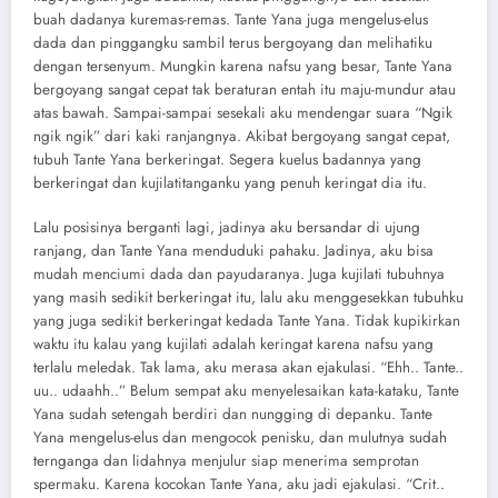
buah dadanya kuremas-remas. Tante Yana juga mengelus-elus
dada dan pinggangku sambil terus bergoyang dan melihatiku
dengan tersenyum. Mungkin karena nafsu yang besar, Tante Yana
bergoyang sangat cepat tak beraturan entah itu maju-mundur atau
atas bawah. Sampai-sampai sesekali aku mendengar suara “Ngik
ngik ngik” dari kaki ranjangnya. Akibat bergoyang sangat cepat,
tubuh Tante Yana berkeringat. Segera kuelus badannya yang
berkeringat dan kujilatitanganku yang penuh keringat dia itu.
Lalu posisinya berganti lagi, jadinya aku bersandar di ujung
ranjang, dan Tante Yana menduduki pahaku. Jadinya, aku bisa
mudah menciumi dada dan payudaranya. Juga kujilati tubuhnya
yang masih sedikit berkeringat itu, lalu aku menggesekkan tubuhku
yang juga sedikit berkeringat kedada Tante Yana. Tidak kupikirkan
waktu itu kalau yang kujilati adalah keringat karena nafsu yang
terlalu meledak. Tak lama, aku merasa akan ejakulasi. “Ehh.. Tante..
uu.. udaahh..” Belum sempat aku menyelesaikan kata-kataku, Tante
Yana sudah setengah berdiri dan nungging di depanku. Tante
Yana mengelus-elus dan mengocok penisku, dan mulutnya sudah
ternganga dan lidahnya menjulur siap menerima semprotan
spermaku. Karena kocokan Tante Yana, aku jadi ejakulasi. “Crit..