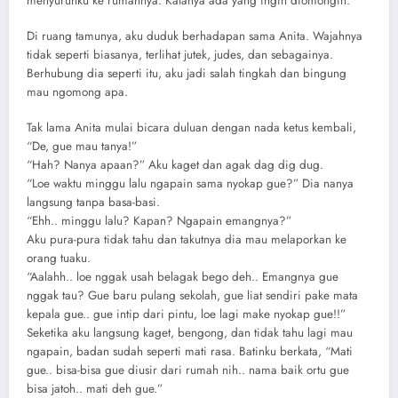
menyuruhku ke rumahnya. Katanya ada yang ingin diomongin.
Di ruang tamunya, aku duduk berhadapan sama Anita. Wajahnya
tidak seperti biasanya, terlihat jutek, judes, dan sebagainya.
Berhubung dia seperti itu, aku jadi salah tingkah dan bingung
mau ngomong apa.
Tak lama Anita mulai bicara duluan dengan nada ketus kembali,
“De, gue mau tanya!”
“Hah? Nanya apaan?” Aku kaget dan agak dag dig dug.
“Loe waktu minggu lalu ngapain sama nyokap gue?” Dia nanya
langsung tanpa basa-basi.
“Ehh.. minggu lalu? Kapan? Ngapain emangnya?”
Aku pura-pura tidak tahu dan takutnya dia mau melaporkan ke
orang tuaku.
“Aalahh.. loe nggak usah belagak bego deh.. Emangnya gue
nggak tau? Gue baru pulang sekolah, gue liat sendiri pake mata
kepala gue.. gue intip dari pintu, loe lagi make nyokap gue!!”
Seketika aku langsung kaget, bengong, dan tidak tahu lagi mau
ngapain, badan sudah seperti mati rasa. Batinku berkata, “Mati
gue.. bisa-bisa gue diusir dari rumah nih.. nama baik ortu gue
bisa jatoh.. mati deh gue.”