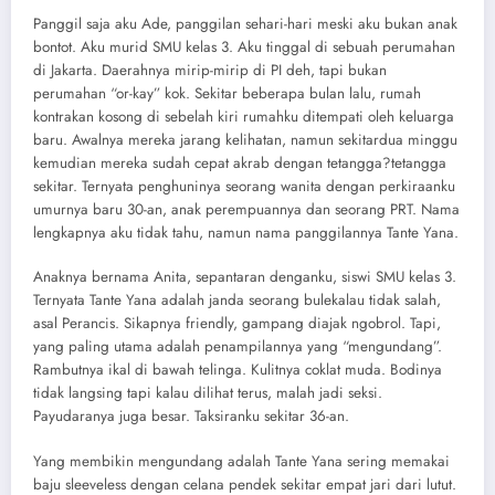
Panggil saja aku Ade, panggilan sehari-hari meski aku bukan anak
bontot. Aku murid SMU kelas 3. Aku tinggal di sebuah perumahan
di Jakarta. Daerahnya mirip-mirip di PI deh, tapi bukan
perumahan “or-kay” kok. Sekitar beberapa bulan lalu, rumah
kontrakan kosong di sebelah kiri rumahku ditempati oleh keluarga
baru. Awalnya mereka jarang kelihatan, namun sekitardua minggu
kemudian mereka sudah cepat akrab dengan tetangga?tetangga
sekitar. Ternyata penghuninya seorang wanita dengan perkiraanku
umurnya baru 30-an, anak perempuannya dan seorang PRT. Nama
lengkapnya aku tidak tahu, namun nama panggilannya Tante Yana.
Anaknya bernama Anita, sepantaran denganku, siswi SMU kelas 3.
Ternyata Tante Yana adalah janda seorang bulekalau tidak salah,
asal Perancis. Sikapnya friendly, gampang diajak ngobrol. Tapi,
yang paling utama adalah penampilannya yang “mengundang”.
Rambutnya ikal di bawah telinga. Kulitnya coklat muda. Bodinya
tidak langsing tapi kalau dilihat terus, malah jadi seksi.
Payudaranya juga besar. Taksiranku sekitar 36-an.
Yang membikin mengundang adalah Tante Yana sering memakai
baju sleeveless dengan celana pendek sekitar empat jari dari lutut.