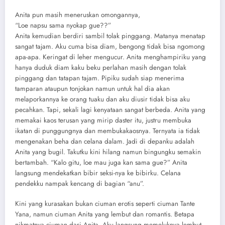
Anita pun masih meneruskan omongannya,
“Loe napsu sama nyokap gue??”
Anita kemudian berdiri sambil tolak pinggang. Matanya menatap
sangat tajam. Aku cuma bisa diam, bengong tidak bisa ngomong
apa-apa. Keringat di leher mengucur. Anita menghampiriku yang
hanya duduk diam kaku beku perlahan masih dengan tolak
pinggang dan tatapan tajam. Pipiku sudah siap menerima
tamparan ataupun tonjokan namun untuk hal dia akan
melaporkannya ke orang tuaku dan aku diusir tidak bisa aku
pecahkan. Tapi, sekali lagi kenyataan sangat berbeda. Anita yang
memakai kaos terusan yang mirip daster itu, justru membuka
ikatan di punggungnya dan membukakaosnya. Ternyata ia tidak
mengenakan beha dan celana dalam. Jadi di depanku adalah
Anita yang bugil. Takutku kini hilang namun bingungku semakin
bertambah. “Kalo gitu, loe mau juga kan sama gue?” Anita
langsung mendekatkan bibir seksi-nya ke bibirku. Celana
pendekku nampak kencang di bagian “anu”.
Kini yang kurasakan bukan ciuman erotis seperti ciuman Tante
Yana, namun ciuman Anita yang lembut dan romantis. Betapa
nikmatnya ciuman dari Anita. Aku langsung memeluknya lembut.