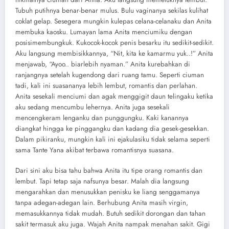
Tubuh putihnya benar-benar mulus. Bulu vaginanya sekilas kulihat
coklat gelap. Sesegera mungkin kulepas celana-celanaku dan Anita
membuka kaosku. Lumayan lama Anita menciumiku dengan
posisimembungkuk. Kukocok-kocok penis besarku itu sedikit-sedikit.
Aku langsung membisikkannya, “Nit, kita ke kamarmu yuk..!” Anita
menjawab, “Ayoo.. biarlebih nyaman.” Anita kurebahkan di
ranjangnya setelah kugendong dari ruang tamu. Seperti ciuman
tadi, kali ini suasananya lebih lembut, romantis dan perlahan.
Anita sesekali menciumi dan agak menggigit daun telingaku ketika
aku sedang mencumbu lehernya. Anita juga sesekali
mencengkeram lenganku dan punggungku. Kaki kanannya
diangkat hingga ke pinggangku dan kadang dia gesek-gesekkan.
Dalam pikiranku, mungkin kali ini ejakulasiku tidak selama seperti
sama Tante Yana akibat terbawa romantisnya suasana.
Dari sini aku bisa tahu bahwa Anita itu tipe orang romantis dan
lembut. Tapi tetap saja nafsunya besar. Malah dia langsung
mengarahkan dan menusukkan penisku ke liang senggamanya
tanpa adegan-adegan lain. Berhubung Anita masih virgin,
memasukkannya tidak mudah. Butuh sedikit dorongan dan tahan
sakit termasuk aku juga. Wajah Anita nampak menahan sakit. Gigi