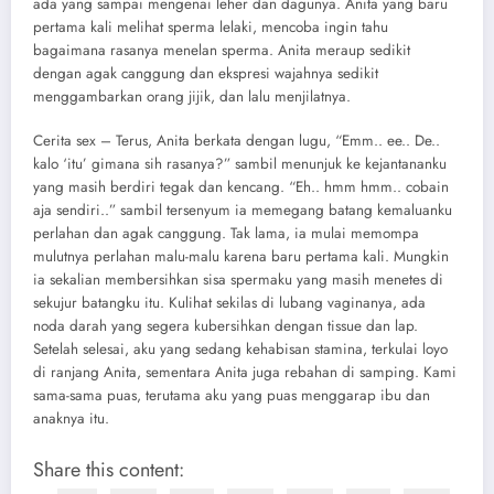
ada yang sampai mengenai leher dan dagunya. Anita yang baru
pertama kali melihat sperma lelaki, mencoba ingin tahu
bagaimana rasanya menelan sperma. Anita meraup sedikit
dengan agak canggung dan ekspresi wajahnya sedikit
menggambarkan orang jijik, dan lalu menjilatnya.
Cerita sex – Terus, Anita berkata dengan lugu, “Emm.. ee.. De..
kalo ‘itu’ gimana sih rasanya?” sambil menunjuk ke kejantananku
yang masih berdiri tegak dan kencang. “Eh.. hmm hmm.. cobain
aja sendiri..” sambil tersenyum ia memegang batang kemaluanku
perlahan dan agak canggung. Tak lama, ia mulai memompa
mulutnya perlahan malu-malu karena baru pertama kali. Mungkin
ia sekalian membersihkan sisa spermaku yang masih menetes di
sekujur batangku itu. Kulihat sekilas di lubang vaginanya, ada
noda darah yang segera kubersihkan dengan tissue dan lap.
Setelah selesai, aku yang sedang kehabisan stamina, terkulai loyo
di ranjang Anita, sementara Anita juga rebahan di samping. Kami
sama-sama puas, terutama aku yang puas menggarap ibu dan
anaknya itu.
Share this content: