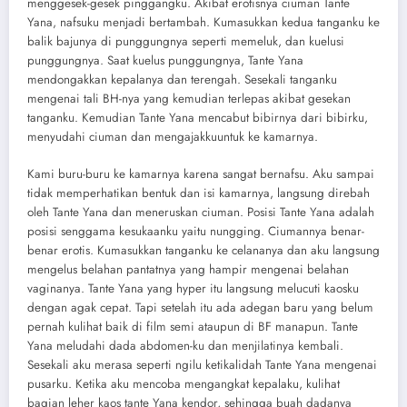
menggesek-gesek pinggangku. Akibat erotisnya ciuman Tante
Yana, nafsuku menjadi bertambah. Kumasukkan kedua tanganku ke
balik bajunya di punggungnya seperti memeluk, dan kuelusi
punggungnya. Saat kuelus punggungnya, Tante Yana
mendongakkan kepalanya dan terengah. Sesekali tanganku
mengenai tali BH-nya yang kemudian terlepas akibat gesekan
tanganku. Kemudian Tante Yana mencabut bibirnya dari bibirku,
menyudahi ciuman dan mengajakkuuntuk ke kamarnya.
Kami buru-buru ke kamarnya karena sangat bernafsu. Aku sampai
tidak memperhatikan bentuk dan isi kamarnya, langsung direbah
oleh Tante Yana dan meneruskan ciuman. Posisi Tante Yana adalah
posisi senggama kesukaanku yaitu nungging. Ciumannya benar-
benar erotis. Kumasukkan tanganku ke celananya dan aku langsung
mengelus belahan pantatnya yang hampir mengenai belahan
vaginanya. Tante Yana yang hyper itu langsung melucuti kaosku
dengan agak cepat. Tapi setelah itu ada adegan baru yang belum
pernah kulihat baik di film semi ataupun di BF manapun. Tante
Yana meludahi dada abdomen-ku dan menjilatinya kembali.
Sesekali aku merasa seperti ngilu ketikalidah Tante Yana mengenai
pusarku. Ketika aku mencoba mengangkat kepalaku, kulihat
bagian leher kaos tante Yana kendor, sehingga buah dadanya