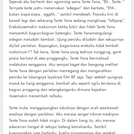
Sejenak aku berhenti dan ngomong sama Tante Yana, “Eh.. Tante..”
Ternyata tante justru meneruskan “adegan” dan berkata, “Ehh..
bukan siapa-siapa.. egghh..” sambil mendesah. Posisiku kini di
bawah lagi dan sekarang Tante Yana sedang menghisap “lollypop”.
Ereksikusemakin maksimum ketika bibir dan lidah Tante Yana
menyentuh bagian-bagian batangku. Tante Yanamengulangi
adegan meludahi kembali. Ujung penisku diludahi dan sekujurnya
dijilati perlahan. Bayangkan, bagaimana ereksiku tidak tambah
maksimum?? Tak lama, Tante Yana yang tadinya nungging, ganti
posisi berlutut di atas pinggangku. Tante Yana bermaksud
melakukan senggama. Aku sempat kaget dan bengong melihat
Tante Yana dengan perlahan memegang dan mengarahkan
penisku ke lubangnya layaknya film BF saja. Tapi setelah ujungnya
masuk ke liang senggama, kembali aku seperti ngilu terutama di
bagian pinggang dan selangkanganku dimana kejadian
itusemakin menambah nafsuku.
Tante mulai menggoyangkan tubuhnya dengan arah atas-bawah
awalnya dengan perlahan. Aku merasa sangat nikmat meskipun
Tante Yana sudah tidak virgin. Di dalam liang itu, aku merasa
adacairan hangat di sekujur batang kemaluanku. Sambil
kugoyangkan juga badanku, kuelus pinggangnya dan sesekali