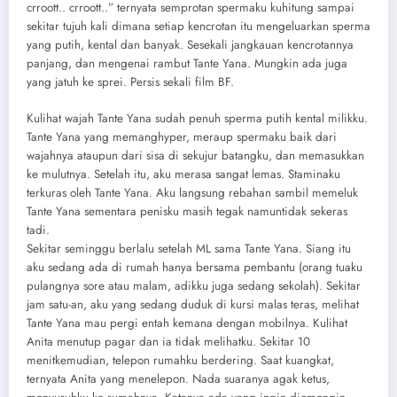
crroott.. crroott..” ternyata semprotan spermaku kuhitung sampai
sekitar tujuh kali dimana setiap kencrotan itu mengeluarkan sperma
yang putih, kental dan banyak. Sesekali jangkauan kencrotannya
panjang, dan mengenai rambut Tante Yana. Mungkin ada juga
yang jatuh ke sprei. Persis sekali film BF.
Kulihat wajah Tante Yana sudah penuh sperma putih kental milikku.
Tante Yana yang memanghyper, meraup spermaku baik dari
wajahnya ataupun dari sisa di sekujur batangku, dan memasukkan
ke mulutnya. Setelah itu, aku merasa sangat lemas. Staminaku
terkuras oleh Tante Yana. Aku langsung rebahan sambil memeluk
Tante Yana sementara penisku masih tegak namuntidak sekeras
tadi.
Sekitar seminggu berlalu setelah ML sama Tante Yana. Siang itu
aku sedang ada di rumah hanya bersama pembantu (orang tuaku
pulangnya sore atau malam, adikku juga sedang sekolah). Sekitar
jam satu-an, aku yang sedang duduk di kursi malas teras, melihat
Tante Yana mau pergi entah kemana dengan mobilnya. Kulihat
Anita menutup pagar dan ia tidak melihatku. Sekitar 10
menitkemudian, telepon rumahku berdering. Saat kuangkat,
ternyata Anita yang menelepon. Nada suaranya agak ketus,