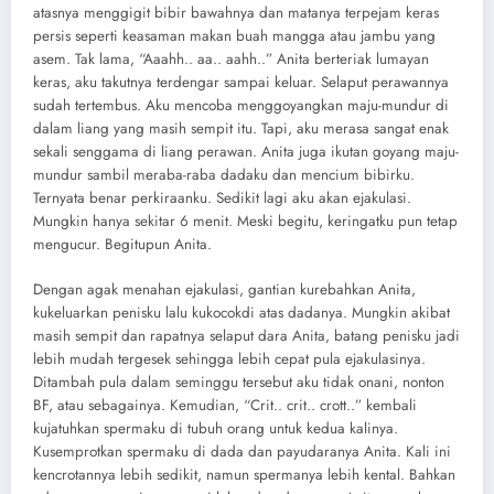
atasnya menggigit bibir bawahnya dan matanya terpejam keras
persis seperti keasaman makan buah mangga atau jambu yang
asem. Tak lama, “Aaahh.. aa.. aahh..” Anita berteriak lumayan
keras, aku takutnya terdengar sampai keluar. Selaput perawannya
sudah tertembus. Aku mencoba menggoyangkan maju-mundur di
dalam liang yang masih sempit itu. Tapi, aku merasa sangat enak
sekali senggama di liang perawan. Anita juga ikutan goyang maju-
mundur sambil meraba-raba dadaku dan mencium bibirku.
Ternyata benar perkiraanku. Sedikit lagi aku akan ejakulasi.
Mungkin hanya sekitar 6 menit. Meski begitu, keringatku pun tetap
mengucur. Begitupun Anita.
Dengan agak menahan ejakulasi, gantian kurebahkan Anita,
kukeluarkan penisku lalu kukocokdi atas dadanya. Mungkin akibat
masih sempit dan rapatnya selaput dara Anita, batang penisku jadi
lebih mudah tergesek sehingga lebih cepat pula ejakulasinya.
Ditambah pula dalam seminggu tersebut aku tidak onani, nonton
BF, atau sebagainya. Kemudian, “Crit.. crit.. crott..” kembali
kujatuhkan spermaku di tubuh orang untuk kedua kalinya.
Kusemprotkan spermaku di dada dan payudaranya Anita. Kali ini
kencrotannya lebih sedikit, namun spermanya lebih kental. Bahkan