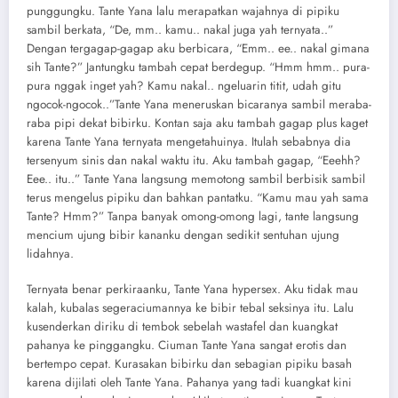
punggungku. Tante Yana lalu merapatkan wajahnya di pipiku
sambil berkata, “De, mm.. kamu.. nakal juga yah ternyata..”
Dengan tergagap-gagap aku berbicara, “Emm.. ee.. nakal gimana
sih Tante?” Jantungku tambah cepat berdegup. “Hmm hmm.. pura-
pura nggak inget yah? Kamu nakal.. ngeluarin titit, udah gitu
ngocok-ngocok..”Tante Yana meneruskan bicaranya sambil meraba-
raba pipi dekat bibirku. Kontan saja aku tambah gagap plus kaget
karena Tante Yana ternyata mengetahuinya. Itulah sebabnya dia
tersenyum sinis dan nakal waktu itu. Aku tambah gagap, “Eeehh?
Eee.. itu..” Tante Yana langsung memotong sambil berbisik sambil
terus mengelus pipiku dan bahkan pantatku. “Kamu mau yah sama
Tante? Hmm?” Tanpa banyak omong-omong lagi, tante langsung
mencium ujung bibir kananku dengan sedikit sentuhan ujung
lidahnya.
Ternyata benar perkiraanku, Tante Yana hypersex. Aku tidak mau
kalah, kubalas segeraciumannya ke bibir tebal seksinya itu. Lalu
kusenderkan diriku di tembok sebelah wastafel dan kuangkat
pahanya ke pinggangku. Ciuman Tante Yana sangat erotis dan
bertempo cepat. Kurasakan bibirku dan sebagian pipiku basah
karena dijilati oleh Tante Yana. Pahanya yang tadi kuangkat kini