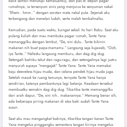
balik sambil menutupi kemaluanku), dan pas di depan pagar
rumahnya, ia tersenyum sinis yang menjurus ke senyuman nakal.
“Ehem.. hmm..” dengan sorotan mata nakal pula. Sejenak aku
terbengong dan menelan ludah, serta malah tambahnafsu.
Kemudian, pada suatu waktu, kuingat sekali itu hari Rabu. Saat aku
pulang kuliah dan mau membuka pagar rumah, Tante Yana
memanggilku dengan lembut, “De, sini dulu.. Tante bikinin
makanan nih buat papa-mamamu.” Langsung saja kujawab, “Ooh,
iya Tante..” Nafasku langsung memburu, dan dag dig dug.
Setengah batinku takut dan ragu-ragu, dan setengahnya lagi justru
menyuruh supaya “mengajak” Tante Yana. Tante Yana memakai
baju sleeveless hijau muda, dan celana pendek hijau muda juga.
Setelah masuk ke ruang tamunya, ternyata Tante Yana hanya
sendirian, katanya pembantunya lagi belanja. Keadaan tersebut
membuatku semakin dag dig dug. Tiba-tiba tante memanggilku
dari arah dapur, “De, sini nih.. makanannya.” Memang benar sih,
ada beberapa piring makanan di atas baki sudah Tante Yana
susun.
Saat aku mau mengangkat bakinya, tiba-tiba tangan kanan Tante
Yana mengelus pinggangku sementara tangan kirinya mengelus