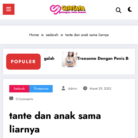
Skip
to
content
Home
sedarah
tante dan anak sama liarnya
ome Dengan Penis Besar Pegawai Hotel
Ngentot Bersama Pe
POPULER
Sedarah
Threesome
Admin
Maret 29, 2025
0 Comments
tante dan anak sama
liarnya