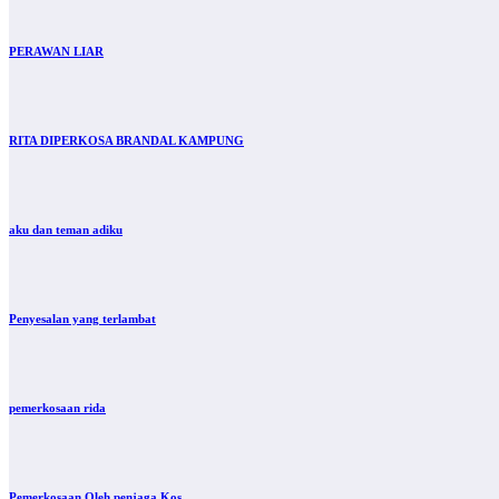
PERAWAN LIAR
RITA DIPERKOSA BRANDAL KAMPUNG
aku dan teman adiku
Penyesalan yang terlambat
pemerkosaan rida
Pemerkosaan Oleh penjaga Kos