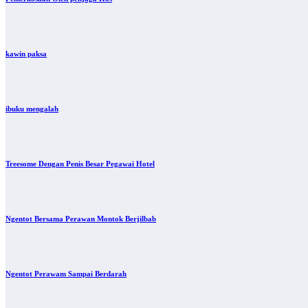
kawin paksa
ibuku mengalah
Treesome Dengan Penis Besar Pegawai Hotel
Ngentot Bersama Perawan Montok Berjilbab
Ngentot Perawam Sampai Berdarah