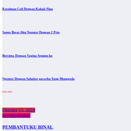
Ketahuan Coli Dengan Kakak Nina
Sange Berat Aku Ngentot Dengan 2 Pria
Bercinta Dengan Vagina Sepupu ku
Ngentot Dengan Sahabat pacarku Yang Menggoda
Oktober 15, 2024
perselingkuhan
PEMBANTUKU BINAL