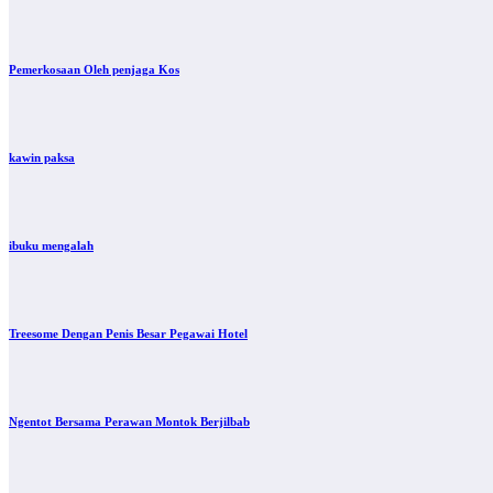
Pemerkosaan Oleh penjaga Kos
kawin paksa
ibuku mengalah
Treesome Dengan Penis Besar Pegawai Hotel
Ngentot Bersama Perawan Montok Berjilbab