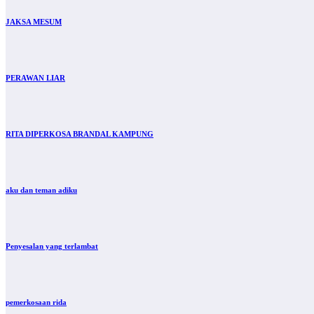
JAKSA MESUM
PERAWAN LIAR
RITA DIPERKOSA BRANDAL KAMPUNG
aku dan teman adiku
Penyesalan yang terlambat
pemerkosaan rida