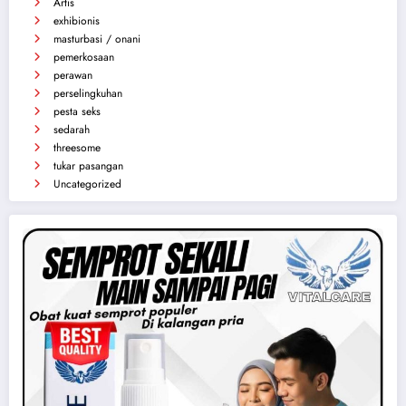
Kategori
Artis
exhibionis
masturbasi / onani
pemerkosaan
perawan
perselingkuhan
pesta seks
sedarah
threesome
tukar pasangan
Uncategorized