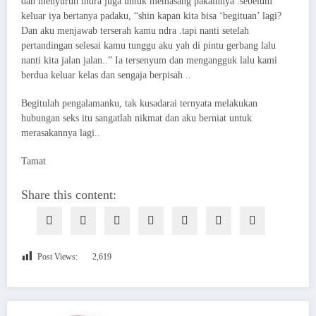
dan menyuruh indra juga untuk memasang pakainnya .sebelum
keluar iya bertanya padaku, “shin kapan kita bisa ‘begituan’ lagi?
Dan aku menjawab terserah kamu ndra .tapi nanti setelah
pertandingan selesai kamu tunggu aku yah di pintu gerbang lalu
nanti kita jalan jalan..” Ia tersenyum dan mengangguk lalu kami
berdua keluar kelas dan sengaja berpisah ..
Begitulah pengalamanku, tak kusadarai ternyata melakukan
hubungan seks itu sangatlah nikmat dan aku berniat untuk
merasakannya lagi..
Tamat
Share this content:
Post Views:
2,619