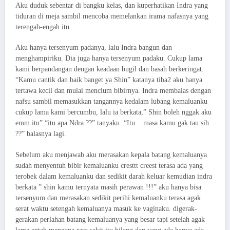
Aku duduk sebentar di bangku kelas, dan kuperhatikan Indra yang
tiduran di meja sambil mencoba memelankan irama nafasnya yang
terengah-engah itu.
Aku hanya tersenyum padanya, lalu Indra bangun dan
menghampiriku. Dia juga hanya tersenyum padaku. Cukup lama
kami berpandangan dengan keadaan bugil dan basah berkeringat.
“Kamu cantik dan baik banget ya Shin” katanya tiba2 aku hanya
tertawa kecil dan mulai mencium bibirnya. Indra membalas dengan
nafsu sambil memasukkan tangannya kedalam lubang kemaluanku
cukup lama kami bercumbu, lalu ia berkata,” Shin boleh nggak aku
emm itu” “itu apa Ndra ??” tanyaku. “Itu .. masa kamu gak tau sih
??” balasnya lagi.
Sebelum aku menjawab aku merasakan kepala batang kemaluanya
sudah menyentuh bibir kemaluanku cresttt creest terasa ada yang
terobek dalam kemaluanku dan sedikit darah keluar kemudian indra
berkata ” shin kamu ternyata masih perawan !!!” aku hanya bisa
tersenyum dan merasakan sedikit perihi kemaluanku terasa agak
serat waktu setengah kemaluanya masuk ke vaginaku. digerak-
gerakan perlahan batang kemaluanya yang besar tapi setelah agak