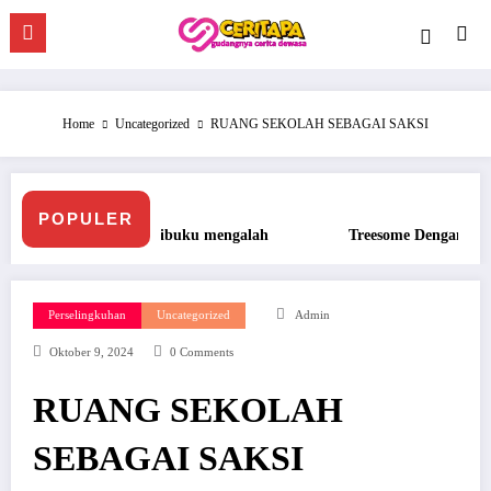
Skip
to
content
Home
Uncategorized
RUANG SEKOLAH SEBAGAI SAKSI
POPULER
ibuku mengalah
Treesome Dengan Penis Besar Pegawai Hotel
Perselingkuhan
Uncategorized
Admin
Oktober 9, 2024
0 Comments
RUANG SEKOLAH
SEBAGAI SAKSI