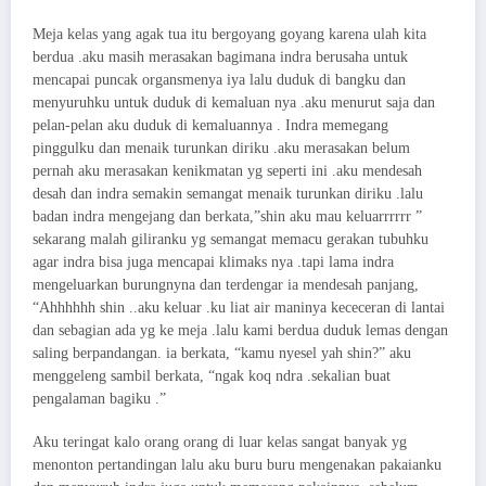
Meja kelas yang agak tua itu bergoyang goyang karena ulah kita
berdua .aku masih merasakan bagimana indra berusaha untuk
mencapai puncak organsmenya iya lalu duduk di bangku dan
menyuruhku untuk duduk di kemaluan nya .aku menurut saja dan
pelan-pelan aku duduk di kemaluannya . Indra memegang
pinggulku dan menaik turunkan diriku .aku merasakan belum
pernah aku merasakan kenikmatan yg seperti ini .aku mendesah
desah dan indra semakin semangat menaik turunkan diriku .lalu
badan indra mengejang dan berkata,”shin aku mau keluarrrrrr ”
sekarang malah giliranku yg semangat memacu gerakan tubuhku
agar indra bisa juga mencapai klimaks nya .tapi lama indra
mengeluarkan burungnyna dan terdengar ia mendesah panjang,
“Ahhhhhh shin ..aku keluar .ku liat air maninya kececeran di lantai
dan sebagian ada yg ke meja .lalu kami berdua duduk lemas dengan
saling berpandangan. ia berkata, “kamu nyesel yah shin?” aku
menggeleng sambil berkata, “ngak koq ndra .sekalian buat
pengalaman bagiku .”
Aku teringat kalo orang orang di luar kelas sangat banyak yg
menonton pertandingan lalu aku buru buru mengenakan pakaianku