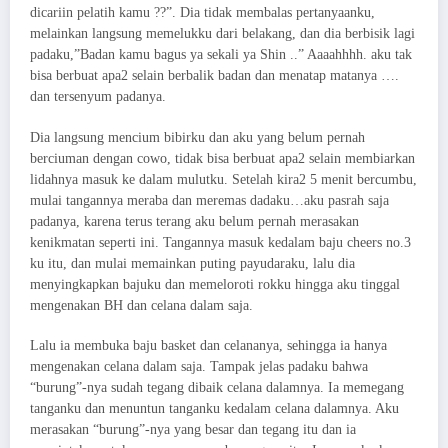
dicariin pelatih kamu ??”. Dia tidak membalas pertanyaanku,
melainkan langsung memelukku dari belakang, dan dia berbisik lagi
padaku,”Badan kamu bagus ya sekali ya Shin ..” Aaaahhhh. aku tak
bisa berbuat apa2 selain berbalik badan dan menatap matanya ….
dan tersenyum padanya.
Dia langsung mencium bibirku dan aku yang belum pernah
berciuman dengan cowo, tidak bisa berbuat apa2 selain membiarkan
lidahnya masuk ke dalam mulutku. Setelah kira2 5 menit bercumbu,
mulai tangannya meraba dan meremas dadaku…aku pasrah saja
padanya, karena terus terang aku belum pernah merasakan
kenikmatan seperti ini. Tangannya masuk kedalam baju cheers no.3
ku itu, dan mulai memainkan puting payudaraku, lalu dia
menyingkapkan bajuku dan memeloroti rokku hingga aku tinggal
mengenakan BH dan celana dalam saja.
Lalu ia membuka baju basket dan celananya, sehingga ia hanya
mengenakan celana dalam saja. Tampak jelas padaku bahwa
“burung”-nya sudah tegang dibaik celana dalamnya. Ia memegang
tanganku dan menuntun tanganku kedalam celana dalamnya. Aku
merasakan “burung”-nya yang besar dan tegang itu dan ia