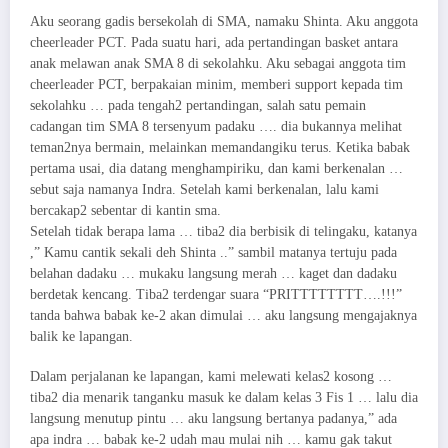
Aku seorang gadis bersekolah di SMA, namaku Shinta. Aku anggota
cheerleader PCT. Pada suatu hari, ada pertandingan basket antara
anak melawan anak SMA 8 di sekolahku. Aku sebagai anggota tim
cheerleader PCT, berpakaian minim, memberi support kepada tim
sekolahku … pada tengah2 pertandingan, salah satu pemain
cadangan tim SMA 8 tersenyum padaku …. dia bukannya melihat
teman2nya bermain, melainkan memandangiku terus. Ketika babak
pertama usai, dia datang menghampiriku, dan kami berkenalan …
sebut saja namanya Indra. Setelah kami berkenalan, lalu kami
bercakap2 sebentar di kantin sma.
Setelah tidak berapa lama … tiba2 dia berbisik di telingaku, katanya
,” Kamu cantik sekali deh Shinta ..” sambil matanya tertuju pada
belahan dadaku … mukaku langsung merah … kaget dan dadaku
berdetak kencang. Tiba2 terdengar suara “PRITTTTTTTT….!!!”
tanda bahwa babak ke-2 akan dimulai … aku langsung mengajaknya
balik ke lapangan.
Dalam perjalanan ke lapangan, kami melewati kelas2 kosong …
tiba2 dia menarik tanganku masuk ke dalam kelas 3 Fis 1 … lalu dia
langsung menutup pintu … aku langsung bertanya padanya,” ada
apa indra … babak ke-2 udah mau mulai nih … kamu gak takut