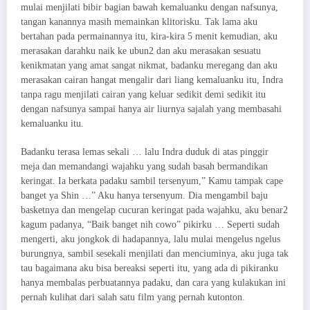
mulai menjilati bibir bagian bawah kemaluanku dengan nafsunya,
tangan kanannya masih memainkan klitorisku. Tak lama aku
bertahan pada permainannya itu, kira-kira 5 menit kemudian, aku
merasakan darahku naik ke ubun2 dan aku merasakan sesuatu
kenikmatan yang amat sangat nikmat, badanku meregang dan aku
merasakan cairan hangat mengalir dari liang kemaluanku itu, Indra
tanpa ragu menjilati cairan yang keluar sedikit demi sedikit itu
dengan nafsunya sampai hanya air liurnya sajalah yang membasahi
kemaluanku itu.
Badanku terasa lemas sekali … lalu Indra duduk di atas pinggir
meja dan memandangi wajahku yang sudah basah bermandikan
keringat. Ia berkata padaku sambil tersenyum,” Kamu tampak cape
banget ya Shin …” Aku hanya tersenyum. Dia mengambil baju
basketnya dan mengelap cucuran keringat pada wajahku, aku benar2
kagum padanya, “Baik banget nih cowo” pikirku … Seperti sudah
mengerti, aku jongkok di hadapannya, lalu mulai mengelus ngelus
burungnya, sambil sesekali menjilati dan menciuminya, aku juga tak
tau bagaimana aku bisa bereaksi seperti itu, yang ada di pikiranku
hanya membalas perbuatannya padaku, dan cara yang kulakukan ini
pernah kulihat dari salah satu film yang pernah kutonton.