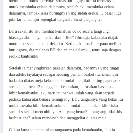
memintaku untuk meremas-remas burungnya itu. Ia memaksaku
untuk membuka celana dalamnya, setelah aku membuka celana
dalamnya, tampak jelas burungnya yang sudah ereksi … besar juga
pikirku … hampir sejengkal tanganku kira2 panjangnya.
Baru sekali itu aku melihat kemaluan cowo secara langsung,
biasanya aku hanya meihat dari “Blue” film saja kalau aku diajak
nonton bersama teman2 dekatku. Ketika aku masih terpana melihat
burungnya, dia melepas BH dan celana dalamku, tentu saja dengan
sedikit bantuanku.
Setelah ia menyingkirkan pakaian dalamku, badannya yang tinggi
dan atletis layaknya sebagai seorang pemain basket itu, menindih
badanku diatas meja kelas dan ia mulai menjilati puting payudaraku
sampai aku benar2 menggeliat keeenakan, kurasakan basah pada
bibir kemaluanku, aku baru tau bahwa inilah yang akan terjadi
padaku kalau aku benar2 terangsang. Lalu tangannya yang kekar itu
mulai meraba bibir kemaluanku dan mulai memainkan klitorisku
sambil sesekali mencubitnya. Aku yang benar2 terangsang tidak bisa
berbuat apa2 selain mendesah dan menggeliat di atas meja.
Cukup lama ia memainkan tangannya pada kemaluanku, lalu ia