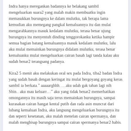
Indra hanya meregankan badannya ke belakang sambil
mengeluarkan suara2 yang malah makin membuatku ingin
memasukkan burungnya ke dalam mulutku, tak berapa lama
kemudian aku memegang pangkal kemaluannya itu dan mulai
mengarahkannya masuk kedalam mulutku, terasa benar ujung
burungnya itu menyentuh dinding tenggorokanku ketika hampir
semua bagian batang kemaluannya masuk kedalam mulutku, lalu
aku mulai memainkan burungnya didalam mulutku, terasa benar
kemaluanku mulai mengeluarkan cairan basah lagi tanda kalau aku
sudah benar2 terangsang padanya.
Kira2 5 menit aku melakukan oral sex pada Indra, tiba2 badan Indra
yang sudah basah dengan keringat itu mulai bergoyang goyang keras
sambil ia berkata.” aaaaarghhh…..aku udah gak tahan lagi nih
Shin.. aku mau keluarr…” aku yang tidak benar2 memerhatikan
omongannya itu masih saja terus memainkan burungnya, sampai
kurasakan cairan hangat kental putih dan rada asin muncrat dari
lubang kemaluan Indra, aku langsung mengeluarkan burungnya itu
dan seperti kesetanan, aku malah menelan cairan spermanya, dan
malah menghisap burungnya sampai cairan spermanya benar2 habis.