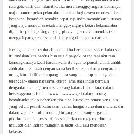
lama entah mengapa rasa sakit itu hilang dan yang ada hanya ada
rasa geli, enak dan nikmat ketika indra menggoyangkan badannya
maju mundur pelan pelan aku tak tahan lagi seraya mendesah kecil
keenakan..kemudian semakin cepat saja indra memainkan jurusnya
yang maju mundur sesekali menggoyangnya kekiri kekanan.dan
dipuntir- puntir putingku yang pink yang semakin membuatku
menggelepar gelepar seperti ikan yang dilempar kedaratan.
Keringat sudah membasahi badan kita berdua aku sadari kalau saat
itu tindakan kita berdua bisa saja dipergoki orang tapi aku rasa
kemungkinanya kecil karena kelas itu agak terpencil .ahhhh ahhhh
ahhh aku mendesah dengan suara kecil karena takut kedengarann
orang lain ..kullihat tampang indra yang menutup matanya dan
terenggah- engah nafasnya. cukup lama juga indra bermain
denganku memang benar kata orang kalau atlit itu kuat dalam
bersenggama ..ahhhhh awww..awwww geli dalam lubang
kemaluanku tak tertahankan tiba-tiba kurasakan seuatu yang lain
yang belum pernah kurasakan, cairan hangat kurasakan muncrat dari
dalam vaginaku .oh itu mungkin yang kata orang orgasme
pikirku..badanku terasa rileks sekali dan mengejang. ditutup
mulutku oleh indrap mungkin ia takut kalu aku mendesah
kekerasan.