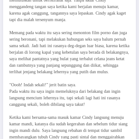
memutuskan untuk beristirahat saja. Tanpa sadar Cindy
menggandeng tangan saya ketika kami berjalan menuju kamar,
karena agak canggung, tangannya saya lepaskan. Cindy agak kaget
tapi dia malah tersenyum manja.
Memang pada waktu itu saya sering menonton film porno dan juga
sering beronani, tapi melakukan hubungan seks saya balum pernah
sama sekali. Jadi hati ini rasanya deg-degan luar biasa, karena ketika
berjalan di lorong kapal yang kebetulan saya berada di belakangnya,
saya melihat pantatnya yang bulat yang terbalut celana jeans ketat
dan rambutnya yang panjang sepunggung dan diikat, sehingga
terlihat jenjang belakang lehernya yang putih dan mulus.
“Oooh! Indah sekali!” jerit batin saya.
Pada waktu itu saya ingin memeluknya dari belakang dan ingin
langsung mencium lehernya itu, tapi sekali lagi hati ini rasanya
canggung sekali, boleh dibilang saya takut!
Ketika kami bersama-sama masuk kamar Cindy langsung menuju
kamar mandi, katanya dia sudah kegerahan dan sebelum tidur siang
ingin mandi dulu. Saya langsung rebahan di tempat tidur sambil
membayangkan tubuh Cindy yang pasti sintal dan menggairahkan