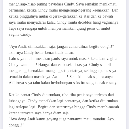
menghisap-hisap puting payudara Cindy. Saya semakin menikmati
permainan ketika Cindy mulai mengerang-ngerang keenakkan. Dan
ketika pinggulnya mulai digerak-gerakkan ke atas dan ke bawah
saya mulai menyadarai kalau Cindy minta dicoblos liang vaginanya.
Tapi saya sengaja untuk mempermainkan ujung penis di mulut
vagina Cindy.
“Ayo Andi, dimasukkan saja, jangan cuma diluar begitu dong..!”
akhirnya Cindy benar-benar tidak tahan.
Lalu saya mulai menekan panis saya untuk masuk ke dalam vagina
Cindy. Uuuhhh..! Hangat dan enak sekali rasaya. Cindy sambil
mengerang keenakkan mangangkat pantatnya, sehingga penis saya
semakin dalam masuknya. Aaahhh..! Semakin enak saja rasanya.
Akhirnya saya tahu kalau berhubungan seks itu sangat enak rasanya.
Ketika pantat Cindy diturunkan, tiba-tiba penis saya terlepas dari
lubangnya. Cindy menaikkan lagi pantatnya, dan ketika diturunkan
lagi terlepas lagi. Begitu dan seterusnya hingga Cindy marah-marah
karena ternyata saya hanya diam saja.
“Ayo dong Andi kamu goyang juga pantatmu maju mundur. Ayo…
dongg..!”