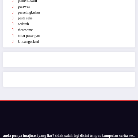
Kategori
Artis
exhibionis
masturbasi / onani
pemerkosaan
perawan
perselingkuhan
pesta seks
sedarah
threesome
tukar pasangan
Uncategorized