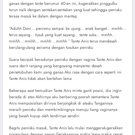
ganas dengan tante berumur 40-an ini, kugerakkan pinggulku
turun naik dengan sentakan-sentakan yang kuat sehingga penisku
terasa masuk ke dalam dengan mantap
“Aduhh Doni… penismu sampai ke ujung… enak banget… mmhh…
terus sayang… tusuk yang kuat sayang… tante suka… mmhh…
mmhh… mmhh… mmhh …mmhh ” Tante Anis terus mendesah
berulang-ulang seirama dengan tusukan penisku
Suara kecipak beradunya penisku dengan vagina Tante Anis dan
suara derit ranjang yang bergoyang menyertai desah
persetubuhan kami yang ganas Aku rasa dengan cara seperti ini
Tante Anis tidak akan bertahan lama
Beberapa saat kemudian Tante Anis minta ganti posisi, dia ingin
berada di atas Akhirnya aku berbaring pasrah sementara Tante
Anis memposisikan dirinya berjongkok di atasku Tangannya
meraih penisku dan membimbingnya menuju liang vaginanya
yang basah kuyup oleh lendirnya sendiri
Begitu penisku masuk, Tante Anis lalu mulai menggerak-gerakkan
pinggulnya dengan ganas Gerakannnya makin lama makin cepat