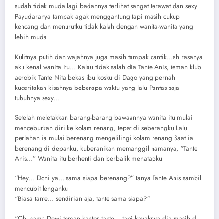
sudah tidak muda lagi badannya terlihat sangat terawat dan sexy
Payudaranya tampak agak menggantung tapi masih cukup
kencang dan menurutku tidak kalah dengan wanita-wanita yang
lebih muda
Kulitnya putih dan wajahnya juga masih tampak cantik…ah rasanya
aku kenal wanita itu… Kalau tidak salah dia Tante Anis, teman klub
aerobik Tante Nita bekas ibu kosku di Dago yang pernah
kuceritakan kisahnya beberapa waktu yang lalu Pantas saja
tubuhnya sexy…
Setelah meletakkan barang-barang bawaannya wanita itu mulai
menceburkan diri ke kolam renang, tepat di seberangku Lalu
perlahan ia mulai berenang mengelilingi kolam renang Saat ia
berenang di depanku, kuberanikan memanggil namanya, “Tante
Anis…” Wanita itu berhenti dan berbalik menatapku
“Hey… Doni ya… sama siapa berenang?” tanya Tante Anis sambil
mencubit lenganku
“Biasa tante… sendirian aja, tante sama siapa?”
“Oh, sama Dewi teman kantor tante… tapi kayaknya dia masih di