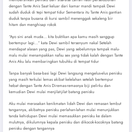
dengan Tante Anis Saat keluar dari kamar mandi tampak Dewi
sudah duduk di tepi tempat tidur Sementara itu Tante Anis gantian
duduk tanpa busana di kursi sambil menenggak sekaleng bir
hitam dan menghisap rokok
“Ayo sini anak muda… kita buktikan apa kamu masih sanggup
bertempur lagi…” kata Dewi sambil tersenyum nakal Setelah
mendapat alasan yang pas, Dewi yang sebelumnya tampak malu-
malu mulai menampakkan nafsu sex yang tidak kalah dengan Tante
Anis Aku lalu membaringkan tubuhku di tempat tidur
Tanpa banyak basa-basi lagi Dewi langsung mengelus-elus penisku
yang masih terkulai lemas akibat kelelahan setelah bertempur
hebat dengan Tante Anis Diremas-remasnya biji pelirku dan
kemudian Dewi mulai menjilat-jilat batang penisku
Aku mulai merasakan kenikmatan lidah Dewi dan remasan lembut
tangannya, akibatnya penisku perlahan-lahan mulai menunjukkan
tanda kehidupan Dewi mulai memasukkan penisku ke dalam
mulutnya, dikulumnya kepala penisku dan dikocok-kocoknya batang
penisku dengan tangannya