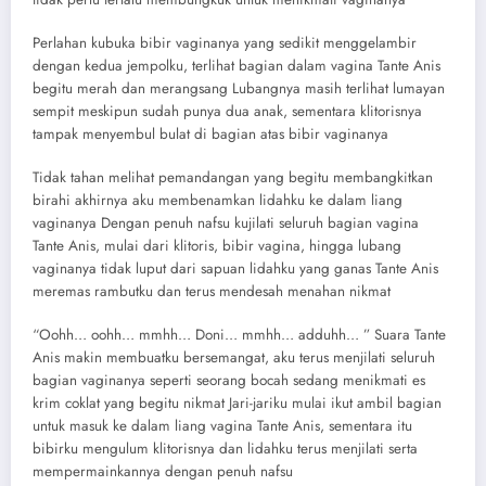
Perlahan kubuka bibir vaginanya yang sedikit menggelambir
dengan kedua jempolku, terlihat bagian dalam vagina Tante Anis
begitu merah dan merangsang Lubangnya masih terlihat lumayan
sempit meskipun sudah punya dua anak, sementara klitorisnya
tampak menyembul bulat di bagian atas bibir vaginanya
Tidak tahan melihat pemandangan yang begitu membangkitkan
birahi akhirnya aku membenamkan lidahku ke dalam liang
vaginanya Dengan penuh nafsu kujilati seluruh bagian vagina
Tante Anis, mulai dari klitoris, bibir vagina, hingga lubang
vaginanya tidak luput dari sapuan lidahku yang ganas Tante Anis
meremas rambutku dan terus mendesah menahan nikmat
“Oohh… oohh… mmhh… Doni… mmhh… adduhh… ” Suara Tante
Anis makin membuatku bersemangat, aku terus menjilati seluruh
bagian vaginanya seperti seorang bocah sedang menikmati es
krim coklat yang begitu nikmat Jari-jariku mulai ikut ambil bagian
untuk masuk ke dalam liang vagina Tante Anis, sementara itu
bibirku mengulum klitorisnya dan lidahku terus menjilati serta
mempermainkannya dengan penuh nafsu