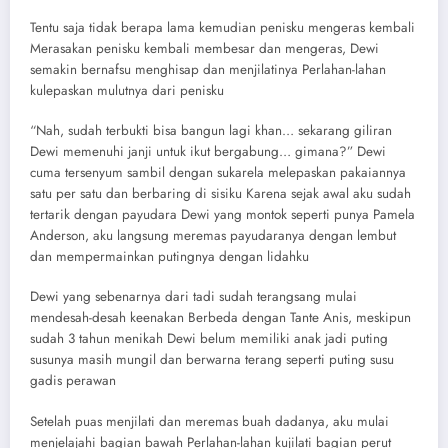
Tentu saja tidak berapa lama kemudian penisku mengeras kembali
Merasakan penisku kembali membesar dan mengeras, Dewi
semakin bernafsu menghisap dan menjilatinya Perlahan-lahan
kulepaskan mulutnya dari penisku
“Nah, sudah terbukti bisa bangun lagi khan… sekarang giliran
Dewi memenuhi janji untuk ikut bergabung… gimana?” Dewi
cuma tersenyum sambil dengan sukarela melepaskan pakaiannya
satu per satu dan berbaring di sisiku Karena sejak awal aku sudah
tertarik dengan payudara Dewi yang montok seperti punya Pamela
Anderson, aku langsung meremas payudaranya dengan lembut
dan mempermainkan putingnya dengan lidahku
Dewi yang sebenarnya dari tadi sudah terangsang mulai
mendesah-desah keenakan Berbeda dengan Tante Anis, meskipun
sudah 3 tahun menikah Dewi belum memiliki anak jadi puting
susunya masih mungil dan berwarna terang seperti puting susu
gadis perawan
Setelah puas menjilati dan meremas buah dadanya, aku mulai
menjelajahi bagian bawah Perlahan-lahan kujilati bagian perut