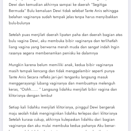
Dewi dan kemudian akhirnya sampai ke daerah “Segitiga
Bermuda” Bulu kemaluan Dewi tidak selebat Tante Anis sehingga
belahan vaginanya sudah tampak jelas tanpa harus menyibakkan
bulu-bulunya
Setelah puas menjilati daerah lipatan paha dan daerah bagian atas
bulu vagina Dewi, aku membuka bibir vaginanya dan terlihatlah
liang vagina yang berwarna merah muda dan sangat indah Ingin
rasanya segera membenamkan penisku ke dalamnya
Mungkin karena belum memiliki anak, kedua bibir vaginanya
masih tampak kencang dan tidak menggelambir seperti punya
Tante Anis Secara refleks jari-jari tanganku langsung masuk
menggerayangi lubang vaginanya dan membuatnya melenguh
keras, “Oohh…… ” Langsung lidahku menjilati bibir vagina dan
klitorisnya dengan lembut
Setiap kali lidahku menjilati klitorisnya, pinggul Dewi bergerak
maju seolah tidak menginginkan lidahku terlepas dari klitorisnya
Setelah kurasa cukup, akhirnya kulepaskan lidahku dari bagian
vaginanya dan aku mulai membuka kedua pahanya Aku benar-