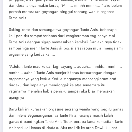
dan desahannya makin keras, “Mhh… mmhh mmhh… ” aku belum
pernah merasakan goyangan pinggul seorang wanita seganas
Tante Anis
Saking keras dan semangatnya goyangan Tante Anis, beberapa
kali penisku sempat terlepas dari cengkeraman vaginanya tapi
Tante Anis dengan sigap memasukkan kembali Dan akhirnya tidak
sampai tiga menit Tante Anis di posisi atas iapun mulai mengalami
orgasme yang kedua kali…
“Aduh… tante mau keluar lagi sayang… aduuh… mmhh… mmhh…
mmhh… aahh!” Tante Anis menjerit keras berbarengan dengan
orgasmenya yang kedua Kedua tangannya mencengkeram erat
dadaku dan kepalanya mendongak ke atas sementara itu
vaginanya menelan habis penisku sampai aku bisa merasakan
ujungnya
Baru kali ini kurasakan orgasme seorang wanita yang begitu ganas
dan intens Seganas-ganasnya Tante Nita, rasanya masih kalah
ganas dibandingkan Tante Anis Tidak berapa lama kemudian Tante
Anis terkulai lemas di dadaku Aku melirik ke arah Dewi, kulihat