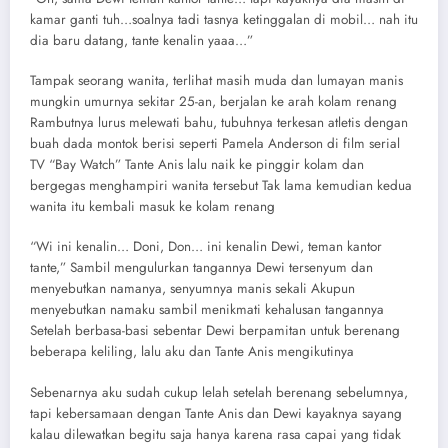
kamar ganti tuh…soalnya tadi tasnya ketinggalan di mobil… nah itu
dia baru datang, tante kenalin yaaa…”
Tampak seorang wanita, terlihat masih muda dan lumayan manis
mungkin umurnya sekitar 25-an, berjalan ke arah kolam renang
Rambutnya lurus melewati bahu, tubuhnya terkesan atletis dengan
buah dada montok berisi seperti Pamela Anderson di film serial
TV “Bay Watch” Tante Anis lalu naik ke pinggir kolam dan
bergegas menghampiri wanita tersebut Tak lama kemudian kedua
wanita itu kembali masuk ke kolam renang
“Wi ini kenalin… Doni, Don… ini kenalin Dewi, teman kantor
tante,” Sambil mengulurkan tangannya Dewi tersenyum dan
menyebutkan namanya, senyumnya manis sekali Akupun
menyebutkan namaku sambil menikmati kehalusan tangannya
Setelah berbasa-basi sebentar Dewi berpamitan untuk berenang
beberapa keliling, lalu aku dan Tante Anis mengikutinya
Sebenarnya aku sudah cukup lelah setelah berenang sebelumnya,
tapi kebersamaan dengan Tante Anis dan Dewi kayaknya sayang
kalau dilewatkan begitu saja hanya karena rasa capai yang tidak