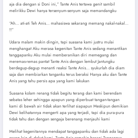
aja dia dengan si Doni ini,” Tante Anis tertawa genit sambil
melirikku Dewi hanya tersenyum-senyum saja memandangku
“Ah… ati-ati Teh Anis… mahasiswa sekarang memang nakal-nakal…
!!”
Udara malam makin dingin, tapi suasana kami justru mulai
menghangat Aku merasa kegenitan Tante Anis sedang menantikan
tanggapanku Aku mulai memberanikan diri memegang dan
meremas-remas pantat Tante Anis dengan lembut Jantungku
berdegup-degup menanti reaksi Tante Anis… syukurlah dia diam
saja dan membiarkan tanganku terus beraksi Hanya aku dan Tante
Anis yang tahu persis apa yang kami lakukan
Suasana kolam renang tidak begitu terang dan kami berendam
sebatas leher sehingga apapun yang diperbuat tangan-tangan
kami di bawah air tidak akan terlihat siapapun Meskipun demikian
Dewi kelihatannya mengerti apa yang terjadi, tapi dia pura-pura
tidak tahu dan dengan sengaja berenang menjauhi kami
Melihat kegenitannya mendapat tanggapanku dan tidak ada lagi
orang lain di dekat kami, Tante Anis semakin berani Tangannya