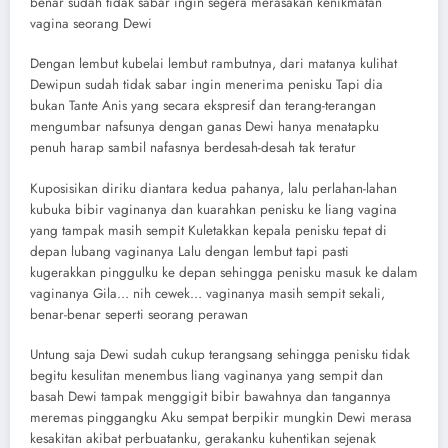
benar sudah tidak sabar ingin segera merasakan kenikmatan
vagina seorang Dewi
Dengan lembut kubelai lembut rambutnya, dari matanya kulihat
Dewipun sudah tidak sabar ingin menerima penisku Tapi dia
bukan Tante Anis yang secara ekspresif dan terang-terangan
mengumbar nafsunya dengan ganas Dewi hanya menatapku
penuh harap sambil nafasnya berdesah-desah tak teratur
Kuposisikan diriku diantara kedua pahanya, lalu perlahan-lahan
kubuka bibir vaginanya dan kuarahkan penisku ke liang vagina
yang tampak masih sempit Kuletakkan kepala penisku tepat di
depan lubang vaginanya Lalu dengan lembut tapi pasti
kugerakkan pinggulku ke depan sehingga penisku masuk ke dalam
vaginanya Gila… nih cewek… vaginanya masih sempit sekali,
benar-benar seperti seorang perawan
Untung saja Dewi sudah cukup terangsang sehingga penisku tidak
begitu kesulitan menembus liang vaginanya yang sempit dan
basah Dewi tampak menggigit bibir bawahnya dan tangannya
meremas pinggangku Aku sempat berpikir mungkin Dewi merasa
kesakitan akibat perbuatanku, gerakanku kuhentikan sejenak