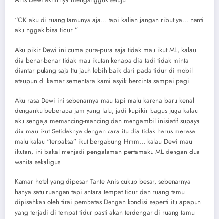
Anis Dewi akhirnya mengangguk setuju
“OK aku di ruang tamunya aja… tapi kalian jangan ribut ya… nanti
aku nggak bisa tidur ”
Aku pikir Dewi ini cuma pura-pura saja tidak mau ikut ML, kalau
dia benar-benar tidak mau ikutan kenapa dia tadi tidak minta
diantar pulang saja Itu jauh lebih baik dari pada tidur di mobil
ataupun di kamar sementara kami asyik bercinta sampai pagi
Aku rasa Dewi ini sebenarnya mau tapi malu karena baru kenal
denganku beberapa jam yang lalu, jadi kupikir bagus juga kalau
aku sengaja memancing-mancing dan mengambil inisiatif supaya
dia mau ikut Setidaknya dengan cara itu dia tidak harus merasa
malu kalau “terpaksa” ikut bergabung Hmm… kalau Dewi mau
ikutan, ini bakal menjadi pengalaman pertamaku ML dengan dua
wanita sekaligus
Kamar hotel yang dipesan Tante Anis cukup besar, sebenarnya
hanya satu ruangan tapi antara tempat tidur dan ruang tamu
dipisahkan oleh tirai pembatas Dengan kondisi seperti itu apapun
yang terjadi di tempat tidur pasti akan terdengar di ruang tamu