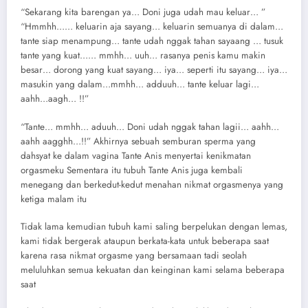
“Sekarang kita barengan ya… Doni juga udah mau keluar… ”
“Hmmhh…… keluarin aja sayang… keluarin semuanya di dalam…
tante siap menampung… tante udah nggak tahan sayaang … tusuk
tante yang kuat…… mmhh… uuh… rasanya penis kamu makin
besar… dorong yang kuat sayang… iya… seperti itu sayang… iya…
masukin yang dalam…mmhh… adduuh… tante keluar lagi…
aahh…aagh… !!”
“Tante… mmhh… aduuh… Doni udah nggak tahan lagii… aahh…
aahh aagghh…!!” Akhirnya sebuah semburan sperma yang
dahsyat ke dalam vagina Tante Anis menyertai kenikmatan
orgasmeku Sementara itu tubuh Tante Anis juga kembali
menegang dan berkedut-kedut menahan nikmat orgasmenya yang
ketiga malam itu
Tidak lama kemudian tubuh kami saling berpelukan dengan lemas,
kami tidak bergerak ataupun berkata-kata untuk beberapa saat
karena rasa nikmat orgasme yang bersamaan tadi seolah
meluluhkan semua kekuatan dan keinginan kami selama beberapa
saat