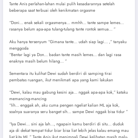
Tante Anis perlahan-lahan mulai pulih kesadarannya setelah
beberapa saat terbuai oleh kenikmatan orgasme
“Doni… enak sekali orgasmenya… mmhh… tante sampe lemes…
rasanya belum apa-apa tulang-tulang tante rontok semua… ”
Aku hanya tersenyum “Gimana tante… udah siap lagi… ,” tanyaku
menggoda
“Bentar lagi ya Don… badan tante masih lemes… dan lagi rasa
enaknya masih belum hilang… ”
Sementara itu kulihat Dewi sudah berdiri di samping tirai
pembatas ruangan, ikut menikmati apa yang kami lakukan
“Dewi, kalau mau gabung kesini aja… nggak apa-apa kok,” kataku
memancing-mancing
“Iih… enggak ah, aku cuma pengen ngeliat kalian ML aja kok,
soalnya suaranya seru banget sih… sampe Dewi nggak bisa tidur ”
“Iya Dewi… sini aja lah…, ngapain kamu berdiri di situ… duduk
aja di dekat tempat tidur biar bisa liat lebih jelas kalau emang mau
liat kita ML,” Tante Anis ikut menimpali Dewi kelihatan masih malu-