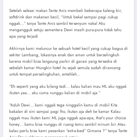
Setelah selesai makan Tante Anis membeli beberapa kaleng bir,
softdrink dan makanan kecil, “Untuk bekal sampai pagi cukup
nggak…” tanya Tante Anis sambil tersenyum nakal Aku
mengangguk setuju sementara Dewi masih pura-pura tidak tahu
apa yang terjadi
Akhirnya kami meluncur ke sebuah hotel kecil yang cukup bagus di
sekitar Lembang, lokasinya enak dan aman untuk berselingkuh
karena mobil bisa langsung parkir di garasi yang tersedia di
sebelah kamar Mungkin hotel itu sejak semula sudah dirancang
untuk tempat perselingkuhan, entahlah…
“Eh seperti yang aku bilang tadi… kalau kalian mau ML aku nggak
ikutan yaa… aku cuma nunggu kalian di mobil aja ”
“Aduh Dewi… kami nggak tega ninggalin kamu di mobil Kita
bakalan di sini sampai pagi lho, ikutan aja deh ke kamar Kalau
nggak mau ikutan kami ML juga nggak apa-apa, that’s your choice
honey… kamu bisa nunggu di ruang tamu sambil minum bir Atau
kalau perlu bisa kami pesankan “extra-bed” Gimana ?” tanya Tante