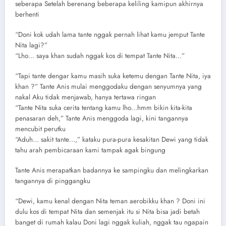
seberapa Setelah berenang beberapa keliling kamipun akhirnya
berhenti
“Doni kok udah lama tante nggak pernah lihat kamu jemput Tante
Nita lagi?”
“Lho… saya khan sudah nggak kos di tempat Tante Nita…”
“Tapi tante dengar kamu masih suka ketemu dengan Tante Nita, iya
khan ?” Tante Anis mulai menggodaku dengan senyumnya yang
nakal Aku tidak menjawab, hanya tertawa ringan
“Tante Nita suka cerita tentang kamu lho…hmm bikin kita-kita
penasaran deh,” Tante Anis menggoda lagi, kini tangannya
mencubit perutku
“Aduh… sakit tante…,” kataku pura-pura kesakitan Dewi yang tidak
tahu arah pembicaraan kami tampak agak bingung
Tante Anis merapatkan badannya ke sampingku dan melingkarkan
tangannya di pinggangku
“Dewi, kamu kenal dengan Nita teman aerobikku khan ? Doni ini
dulu kos di tempat Nita dan semenjak itu si Nita bisa jadi betah
banget di rumah kalau Doni lagi nggak kuliah, nggak tau ngapain