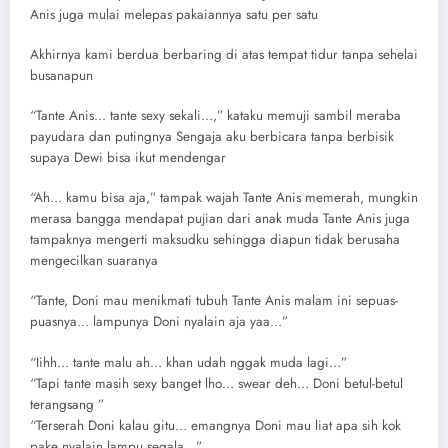
Anis juga mulai melepas pakaiannya satu per satu
Akhirnya kami berdua berbaring di atas tempat tidur tanpa sehelai
busanapun
“Tante Anis… tante sexy sekali…,” kataku memuji sambil meraba
payudara dan putingnya Sengaja aku berbicara tanpa berbisik
supaya Dewi bisa ikut mendengar
“Ah… kamu bisa aja,” tampak wajah Tante Anis memerah, mungkin
merasa bangga mendapat pujian dari anak muda Tante Anis juga
tampaknya mengerti maksudku sehingga diapun tidak berusaha
mengecilkan suaranya
“Tante, Doni mau menikmati tubuh Tante Anis malam ini sepuas-
puasnya… lampunya Doni nyalain aja yaa…”
“Iihh… tante malu ah… khan udah nggak muda lagi…”
“Tapi tante masih sexy banget lho… swear deh… Doni betul-betul
terangsang ”
“Terserah Doni kalau gitu… emangnya Doni mau liat apa sih kok
pake nyalain lampu segala…”