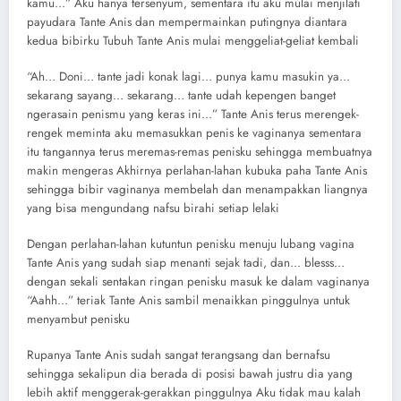
kamu…” Aku hanya tersenyum, sementara itu aku mulai menjilati
payudara Tante Anis dan mempermainkan putingnya diantara
kedua bibirku Tubuh Tante Anis mulai menggeliat-geliat kembali
“Ah… Doni… tante jadi konak lagi… punya kamu masukin ya…
sekarang sayang… sekarang… tante udah kepengen banget
ngerasain penismu yang keras ini…” Tante Anis terus merengek-
rengek meminta aku memasukkan penis ke vaginanya sementara
itu tangannya terus meremas-remas penisku sehingga membuatnya
makin mengeras Akhirnya perlahan-lahan kubuka paha Tante Anis
sehingga bibir vaginanya membelah dan menampakkan liangnya
yang bisa mengundang nafsu birahi setiap lelaki
Dengan perlahan-lahan kutuntun penisku menuju lubang vagina
Tante Anis yang sudah siap menanti sejak tadi, dan… blesss…
dengan sekali sentakan ringan penisku masuk ke dalam vaginanya
“Aahh…” teriak Tante Anis sambil menaikkan pinggulnya untuk
menyambut penisku
Rupanya Tante Anis sudah sangat terangsang dan bernafsu
sehingga sekalipun dia berada di posisi bawah justru dia yang
lebih aktif menggerak-gerakkan pinggulnya Aku tidak mau kalah