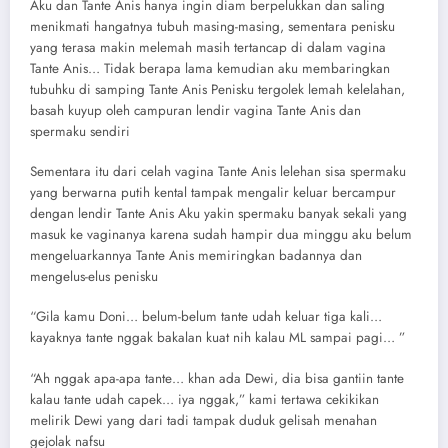
Aku dan Tante Anis hanya ingin diam berpelukkan dan saling
menikmati hangatnya tubuh masing-masing, sementara penisku
yang terasa makin melemah masih tertancap di dalam vagina
Tante Anis… Tidak berapa lama kemudian aku membaringkan
tubuhku di samping Tante Anis Penisku tergolek lemah kelelahan,
basah kuyup oleh campuran lendir vagina Tante Anis dan
spermaku sendiri
Sementara itu dari celah vagina Tante Anis lelehan sisa spermaku
yang berwarna putih kental tampak mengalir keluar bercampur
dengan lendir Tante Anis Aku yakin spermaku banyak sekali yang
masuk ke vaginanya karena sudah hampir dua minggu aku belum
mengeluarkannya Tante Anis memiringkan badannya dan
mengelus-elus penisku
“Gila kamu Doni… belum-belum tante udah keluar tiga kali…
kayaknya tante nggak bakalan kuat nih kalau ML sampai pagi… ”
“Ah nggak apa-apa tante… khan ada Dewi, dia bisa gantiin tante
kalau tante udah capek… iya nggak,” kami tertawa cekikikan
melirik Dewi yang dari tadi tampak duduk gelisah menahan
gejolak nafsu