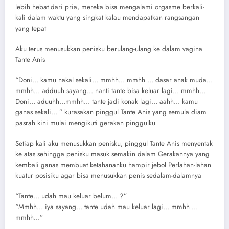
lebih hebat dari pria, mereka bisa mengalami orgasme berkali-
kali dalam waktu yang singkat kalau mendapatkan rangsangan
yang tepat
Aku terus menusukkan penisku berulang-ulang ke dalam vagina
Tante Anis
“Doni… kamu nakal sekali… mmhh… mmhh … dasar anak muda…
mmhh… adduuh sayang… nanti tante bisa keluar lagi… mmhh…
Doni… aduuhh…mmhh… tante jadi konak lagi… aahh… kamu
ganas sekali… ” kurasakan pinggul Tante Anis yang semula diam
pasrah kini mulai mengikuti gerakan pinggulku
Setiap kali aku menusukkan penisku, pinggul Tante Anis menyentak
ke atas sehingga penisku masuk semakin dalam Gerakannya yang
kembali ganas membuat ketahananku hampir jebol Perlahan-lahan
kuatur posisiku agar bisa menusukkan penis sedalam-dalamnya
“Tante… udah mau keluar belum… ?”
“Mmhh… iya sayang… tante udah mau keluar lagi… mmhh …
mmhh…”