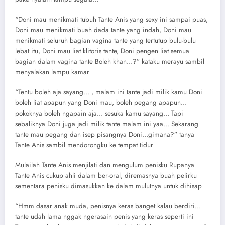
“Doni mau menikmati tubuh Tante Anis yang sexy ini sampai puas,
Doni mau menikmati buah dada tante yang indah, Doni mau
menikmati seluruh bagian vagina tante yang tertutup bulu-bulu
lebat itu, Doni mau liat klitoris tante, Doni pengen liat semua
bagian dalam vagina tante Boleh khan…?” kataku merayu sambil
menyalakan lampu kamar
“Tentu boleh aja sayang… , malam ini tante jadi milik kamu Doni
boleh liat apapun yang Doni mau, boleh pegang apapun…
pokoknya boleh ngapain aja… sesuka kamu sayang… Tapi
sebaliknya Doni juga jadi milik tante malam ini yaa… Sekarang
tante mau pegang dan isep pisangnya Doni…gimana?” tanya
Tante Anis sambil mendorongku ke tempat tidur
Mulailah Tante Anis menjilati dan mengulum penisku Rupanya
Tante Anis cukup ahli dalam ber-oral, diremasnya buah pelirku
sementara penisku dimasukkan ke dalam mulutnya untuk dihisap
“Hmm dasar anak muda, penisnya keras banget kalau berdiri…
tante udah lama nggak ngerasain penis yang keras seperti ini