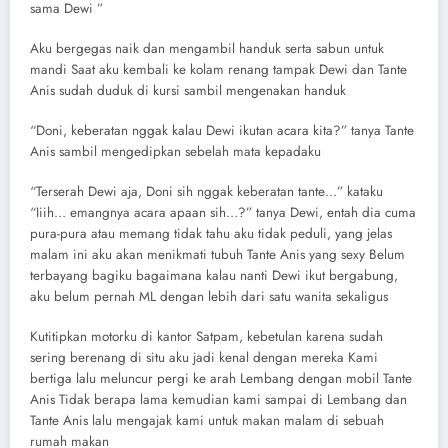
sama Dewi ”
Aku bergegas naik dan mengambil handuk serta sabun untuk
mandi Saat aku kembali ke kolam renang tampak Dewi dan Tante
Anis sudah duduk di kursi sambil mengenakan handuk
“Doni, keberatan nggak kalau Dewi ikutan acara kita?” tanya Tante
Anis sambil mengedipkan sebelah mata kepadaku
“Terserah Dewi aja, Doni sih nggak keberatan tante…” kataku
“Iiih… emangnya acara apaan sih…?” tanya Dewi, entah dia cuma
pura-pura atau memang tidak tahu aku tidak peduli, yang jelas
malam ini aku akan menikmati tubuh Tante Anis yang sexy Belum
terbayang bagiku bagaimana kalau nanti Dewi ikut bergabung,
aku belum pernah ML dengan lebih dari satu wanita sekaligus
Kutitipkan motorku di kantor Satpam, kebetulan karena sudah
sering berenang di situ aku jadi kenal dengan mereka Kami
bertiga lalu meluncur pergi ke arah Lembang dengan mobil Tante
Anis Tidak berapa lama kemudian kami sampai di Lembang dan
Tante Anis lalu mengajak kami untuk makan malam di sebuah
rumah makan