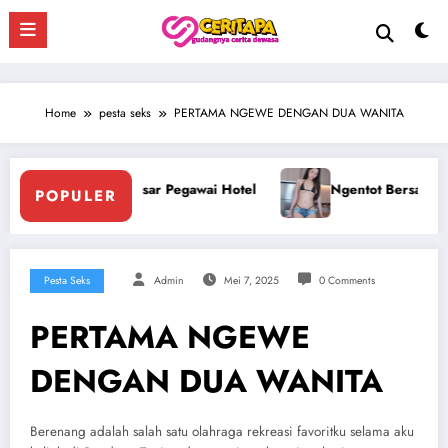
Skip
to
content
Home
pesta seks
PERTAMA NGEWE DENGAN DUA WANITA
Ngentot Bersama Perawan Montok Berjilbab
Ngentot
POPULER
Pesta Seks
Admin
Mei 7, 2025
0 Comments
PERTAMA NGEWE
DENGAN DUA WANITA
Berenang adalah salah satu olahraga rekreasi favoritku selama aku