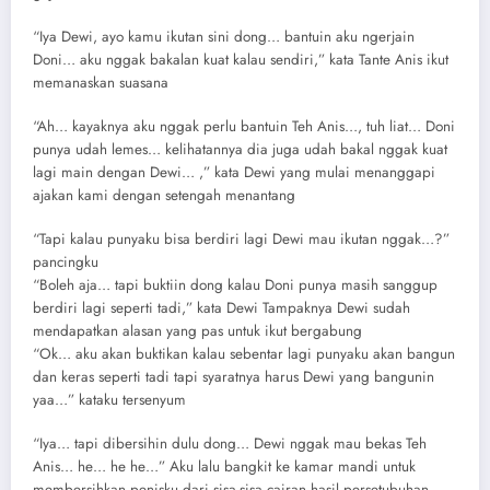
“Iya Dewi, ayo kamu ikutan sini dong… bantuin aku ngerjain
Doni… aku nggak bakalan kuat kalau sendiri,” kata Tante Anis ikut
memanaskan suasana
“Ah… kayaknya aku nggak perlu bantuin Teh Anis…, tuh liat… Doni
punya udah lemes… kelihatannya dia juga udah bakal nggak kuat
lagi main dengan Dewi… ,” kata Dewi yang mulai menanggapi
ajakan kami dengan setengah menantang
“Tapi kalau punyaku bisa berdiri lagi Dewi mau ikutan nggak…?”
pancingku
“Boleh aja… tapi buktiin dong kalau Doni punya masih sanggup
berdiri lagi seperti tadi,” kata Dewi Tampaknya Dewi sudah
mendapatkan alasan yang pas untuk ikut bergabung
“Ok… aku akan buktikan kalau sebentar lagi punyaku akan bangun
dan keras seperti tadi tapi syaratnya harus Dewi yang bangunin
yaa…” kataku tersenyum
“Iya… tapi dibersihin dulu dong… Dewi nggak mau bekas Teh
Anis… he… he he…” Aku lalu bangkit ke kamar mandi untuk
membersihkan penisku dari sisa-sisa cairan hasil persetubuhan