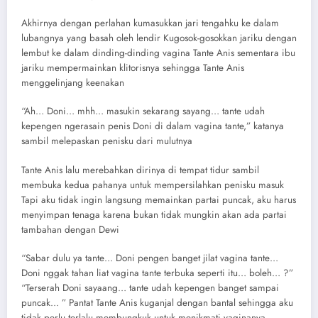
Akhirnya dengan perlahan kumasukkan jari tengahku ke dalam
lubangnya yang basah oleh lendir Kugosok-gosokkan jariku dengan
lembut ke dalam dinding-dinding vagina Tante Anis sementara ibu
jariku mempermainkan klitorisnya sehingga Tante Anis
menggelinjang keenakan
“Ah… Doni… mhh… masukin sekarang sayang… tante udah
kepengen ngerasain penis Doni di dalam vagina tante,” katanya
sambil melepaskan penisku dari mulutnya
Tante Anis lalu merebahkan dirinya di tempat tidur sambil
membuka kedua pahanya untuk mempersilahkan penisku masuk
Tapi aku tidak ingin langsung memainkan partai puncak, aku harus
menyimpan tenaga karena bukan tidak mungkin akan ada partai
tambahan dengan Dewi
“Sabar dulu ya tante… Doni pengen banget jilat vagina tante…
Doni nggak tahan liat vagina tante terbuka seperti itu… boleh… ?”
“Terserah Doni sayaang… tante udah kepengen banget sampai
puncak… ” Pantat Tante Anis kuganjal dengan bantal sehingga aku
tidak perlu terlalu membungkuk untuk menikmati vaginanya