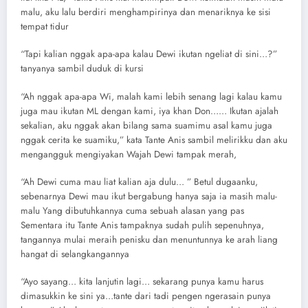
malu, aku lalu berdiri menghampirinya dan menariknya ke sisi
tempat tidur
“Tapi kalian nggak apa-apa kalau Dewi ikutan ngeliat di sini…?”
tanyanya sambil duduk di kursi
“Ah nggak apa-apa Wi, malah kami lebih senang lagi kalau kamu
juga mau ikutan ML dengan kami, iya khan Don…… Ikutan ajalah
sekalian, aku nggak akan bilang sama suamimu asal kamu juga
nggak cerita ke suamiku,” kata Tante Anis sambil melirikku dan aku
mengangguk mengiyakan Wajah Dewi tampak merah,
“Ah Dewi cuma mau liat kalian aja dulu… ” Betul dugaanku,
sebenarnya Dewi mau ikut bergabung hanya saja ia masih malu-
malu Yang dibutuhkannya cuma sebuah alasan yang pas
Sementara itu Tante Anis tampaknya sudah pulih sepenuhnya,
tangannya mulai meraih penisku dan menuntunnya ke arah liang
hangat di selangkangannya
“Ayo sayang… kita lanjutin lagi… sekarang punya kamu harus
dimasukkin ke sini ya…tante dari tadi pengen ngerasain punya