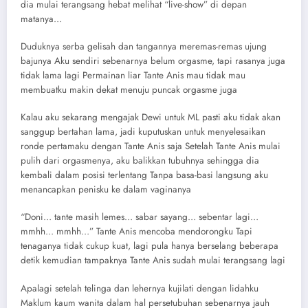
dia mulai terangsang hebat melihat “live-show” di depan
matanya…
Duduknya serba gelisah dan tangannya meremas-remas ujung
bajunya Aku sendiri sebenarnya belum orgasme, tapi rasanya juga
tidak lama lagi Permainan liar Tante Anis mau tidak mau
membuatku makin dekat menuju puncak orgasme juga
Kalau aku sekarang mengajak Dewi untuk ML pasti aku tidak akan
sanggup bertahan lama, jadi kuputuskan untuk menyelesaikan
ronde pertamaku dengan Tante Anis saja Setelah Tante Anis mulai
pulih dari orgasmenya, aku balikkan tubuhnya sehingga dia
kembali dalam posisi terlentang Tanpa basa-basi langsung aku
menancapkan penisku ke dalam vaginanya
“Doni… tante masih lemes… sabar sayang… sebentar lagi…
mmhh… mmhh…” Tante Anis mencoba mendorongku Tapi
tenaganya tidak cukup kuat, lagi pula hanya berselang beberapa
detik kemudian tampaknya Tante Anis sudah mulai terangsang lagi
Apalagi setelah telinga dan lehernya kujilati dengan lidahku
Maklum kaum wanita dalam hal persetubuhan sebenarnya jauh