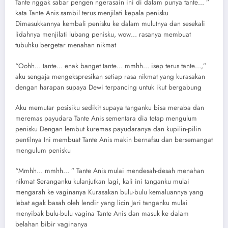
Tante nggak sabar pengen ngerasain ini di dalam punya tante… ”
kata Tante Anis sambil terus menjilati kepala penisku
Dimasukkannya kembali penisku ke dalam mulutnya dan sesekali
lidahnya menjilati lubang penisku, wow… rasanya membuat
tubuhku bergetar menahan nikmat
“Oohh… tante… enak banget tante… mmhh… isep terus tante…,”
aku sengaja mengekspresikan setiap rasa nikmat yang kurasakan
dengan harapan supaya Dewi terpancing untuk ikut bergabung
Aku memutar posisiku sedikit supaya tanganku bisa meraba dan
meremas payudara Tante Anis sementara dia tetap mengulum
penisku Dengan lembut kuremas payudaranya dan kupilin-pilin
pentilnya Ini membuat Tante Anis makin bernafsu dan bersemangat
mengulum penisku
“Mmhh… mmhh… ” Tante Anis mulai mendesah-desah menahan
nikmat Seranganku kulanjutkan lagi, kali ini tanganku mulai
mengarah ke vaginanya Kurasakan bulu-bulu kemaluannya yang
lebat agak basah oleh lendir yang licin Jari tanganku mulai
menyibak bulu-bulu vagina Tante Anis dan masuk ke dalam
belahan bibir vaginanya