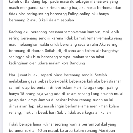
kuliah di Bandung Tapi pada masa itu sebagai mahasiswa yang
masih mengandalkan kiriman orang tua, aku harus berhemat dan
tidak bisa sering-sering berenang Paling-paling aku hanya
berenang 2 atau 3 kali dalam sebulan
Kadang aku berenang bersama teman-teman kampus, tapi lebih
sering berenang sendiri karena tidak banyak teman-temanku yang
mau meluangkan waktu untuk berenang secara rutin Aku sering
berenang di daerah Setiabudi, di sana ada kolam air hangatnya
sehingga aku bisa berenang sampai malam tanpa takut
kedinginan oleh udara malam kota Bandung
Hari Jumat itu aku seperti biasa berenang sendiri Setelah
melakukan gaya bebas bolak-balik beberapa kali aku beristirahat
sambil tetap berendam di tepi kolam Hari itu agak sepi, paling
hanya 15 orang saja yang ada di kolam renang Langit sudah mulai
gelap dan lampu-lampu di sekitar kolam renang sudah mulai
dinyalakan Tapi aku masih ingin berlama-lama menikmati kolam
renang, maklum besok hari Sabtu tidak ada kegiatan kuliah
Tidak berapa lama kulihat seorang wanita berrambut ikal yang
berumur sekitar 40-an masuk ke area kolam renang Meskipun