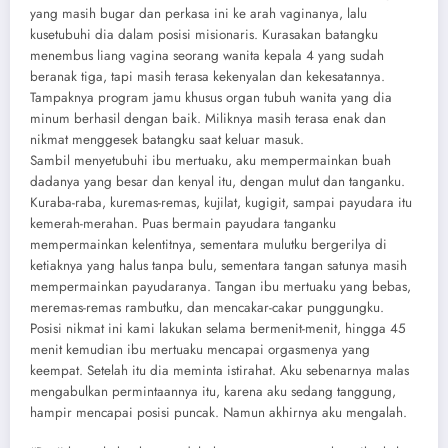
yang masih bugar dan perkasa ini ke arah vaginanya, lalu
kusetubuhi dia dalam posisi misionaris. Kurasakan batangku
menembus liang vagina seorang wanita kepala 4 yang sudah
beranak tiga, tapi masih terasa kekenyalan dan kekesatannya.
Tampaknya program jamu khusus organ tubuh wanita yang dia
minum berhasil dengan baik. Miliknya masih terasa enak dan
nikmat menggesek batangku saat keluar masuk.
Sambil menyetubuhi ibu mertuaku, aku mempermainkan buah
dadanya yang besar dan kenyal itu, dengan mulut dan tanganku.
Kuraba-raba, kuremas-remas, kujilat, kugigit, sampai payudara itu
kemerah-merahan. Puas bermain payudara tanganku
mempermainkan kelentitnya, sementara mulutku bergerilya di
ketiaknya yang halus tanpa bulu, sementara tangan satunya masih
mempermainkan payudaranya. Tangan ibu mertuaku yang bebas,
meremas-remas rambutku, dan mencakar-cakar punggungku.
Posisi nikmat ini kami lakukan selama bermenit-menit, hingga 45
menit kemudian ibu mertuaku mencapai orgasmenya yang
keempat. Setelah itu dia meminta istirahat. Aku sebenarnya malas
mengabulkan permintaannya itu, karena aku sedang tanggung,
hampir mencapai posisi puncak. Namun akhirnya aku mengalah.