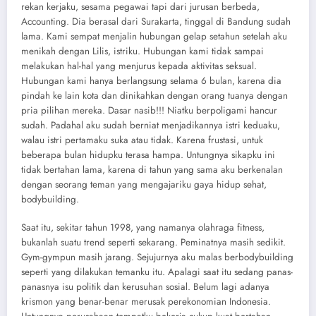
rekan kerjaku, sesama pegawai tapi dari jurusan berbeda,
Accounting. Dia berasal dari Surakarta, tinggal di Bandung sudah
lama. Kami sempat menjalin hubungan gelap setahun setelah aku
menikah dengan Lilis, istriku. Hubungan kami tidak sampai
melakukan hal-hal yang menjurus kepada aktivitas seksual.
Hubungan kami hanya berlangsung selama 6 bulan, karena dia
pindah ke lain kota dan dinikahkan dengan orang tuanya dengan
pria pilihan mereka. Dasar nasib!!! Niatku berpoligami hancur
sudah. Padahal aku sudah berniat menjadikannya istri keduaku,
walau istri pertamaku suka atau tidak. Karena frustasi, untuk
beberapa bulan hidupku terasa hampa. Untungnya sikapku ini
tidak bertahan lama, karena di tahun yang sama aku berkenalan
dengan seorang teman yang mengajariku gaya hidup sehat,
bodybuilding.
Saat itu, sekitar tahun 1998, yang namanya olahraga fitness,
bukanlah suatu trend seperti sekarang. Peminatnya masih sedikit.
Gym-gympun masih jarang. Sejujurnya aku malas berbodybuilding
seperti yang dilakukan temanku itu. Apalagi saat itu sedang panas-
panasnya isu politik dan kerusuhan sosial. Belum lagi adanya
krismon yang benar-benar merusak perekonomian Indonesia.