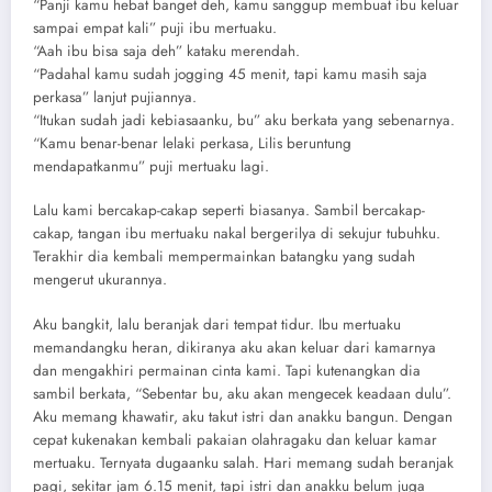
“Panji kamu hebat banget deh, kamu sanggup membuat ibu keluar
sampai empat kali” puji ibu mertuaku.
“Aah ibu bisa saja deh” kataku merendah.
“Padahal kamu sudah jogging 45 menit, tapi kamu masih saja
perkasa” lanjut pujiannya.
“Itukan sudah jadi kebiasaanku, bu” aku berkata yang sebenarnya.
“Kamu benar-benar lelaki perkasa, Lilis beruntung
mendapatkanmu” puji mertuaku lagi.
Lalu kami bercakap-cakap seperti biasanya. Sambil bercakap-
cakap, tangan ibu mertuaku nakal bergerilya di sekujur tubuhku.
Terakhir dia kembali mempermainkan batangku yang sudah
mengerut ukurannya.
Aku bangkit, lalu beranjak dari tempat tidur. Ibu mertuaku
memandangku heran, dikiranya aku akan keluar dari kamarnya
dan mengakhiri permainan cinta kami. Tapi kutenangkan dia
sambil berkata, “Sebentar bu, aku akan mengecek keadaan dulu”.
Aku memang khawatir, aku takut istri dan anakku bangun. Dengan
cepat kukenakan kembali pakaian olahragaku dan keluar kamar
mertuaku. Ternyata dugaanku salah. Hari memang sudah beranjak
pagi, sekitar jam 6.15 menit, tapi istri dan anakku belum juga