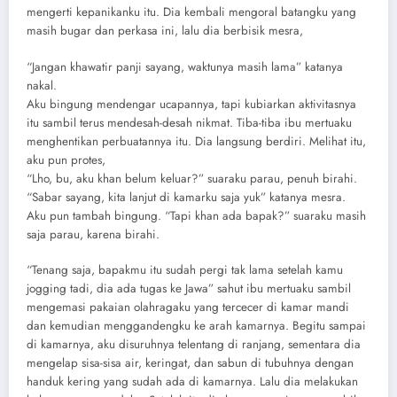
mengerti kepanikanku itu. Dia kembali mengoral batangku yang
masih bugar dan perkasa ini, lalu dia berbisik mesra,
“Jangan khawatir panji sayang, waktunya masih lama” katanya
nakal.
Aku bingung mendengar ucapannya, tapi kubiarkan aktivitasnya
itu sambil terus mendesah-desah nikmat. Tiba-tiba ibu mertuaku
menghentikan perbuatannya itu. Dia langsung berdiri. Melihat itu,
aku pun protes,
“Lho, bu, aku khan belum keluar?” suaraku parau, penuh birahi.
“Sabar sayang, kita lanjut di kamarku saja yuk” katanya mesra.
Aku pun tambah bingung. “Tapi khan ada bapak?” suaraku masih
saja parau, karena birahi.
“Tenang saja, bapakmu itu sudah pergi tak lama setelah kamu
jogging tadi, dia ada tugas ke Jawa” sahut ibu mertuaku sambil
mengemasi pakaian olahragaku yang tercecer di kamar mandi
dan kemudian menggandengku ke arah kamarnya. Begitu sampai
di kamarnya, aku disuruhnya telentang di ranjang, sementara dia
mengelap sisa-sisa air, keringat, dan sabun di tubuhnya dengan
handuk kering yang sudah ada di kamarnya. Lalu dia melakukan