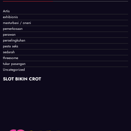
Artis
exhibionis
masturbasi / onani
pemerkosaan
perawan
perselingkuhan
pesta seks
sedarah
threesome
tukar pasangan
Uncategorized
SLOT BIKIN CROT