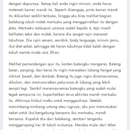
dengan dapurnya. Setiap kali anda ingin minum, anda harus
melewati kamar mandi itu. Seperti disengaja, pintu kamar mandi
itu dibiarkan sedikit terbuka, hingga aku bisa melihat bagian
belakang tubuh molek mertuaku yang menggairahkan itu dengan
jelas. Mertuaku walaupun usianya sudah kepala 4, tapi masih
kelihatan seksi dan molek, karena dia sangat rajin merawat
tubuhnya. Dia rajin senam, aerobik, body language, minum jamu,
ikut diet sehat, sehingga tak heran tubuhnya tidak kalah dengan
tubuh wanita muda usia 30-an.
Melihat pemandangan syur itu, kontan batangku mengeras. Batang
besar, panjang, dan keras itu ingin merasakan lubang hangat yang
nikmat, basah, dan lembab. Batang itu juga ingin diremas-remas,
dikulum, dan memuncratkan pelurunya di lubang yang lebih
sempit lagi. Sambil meremas-remas batangku yang sudah mulai
tegak sempurna ini, kuperhatikan terus aktivitas mandi mertuaku
itu. Akhirnya timbul niatku untuk menggaulinya. Setelah
menimbang-nimbang untung atau ruginya, aku pun memutuskan
nekat untuk ikut bergabung bersama ibu mertuaku, mandi
bersama. Kupeluk dia dari belakang, sembari tanganku
menggerayang liar di tubuh mulusnya. Meraba mulai dari leher