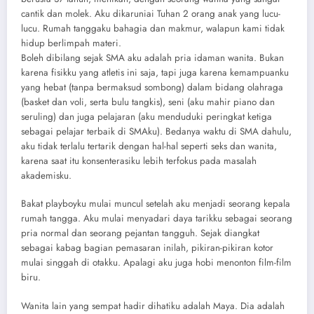
cantik dan molek. Aku dikaruniai Tuhan 2 orang anak yang lucu-
lucu. Rumah tanggaku bahagia dan makmur, walapun kami tidak
hidup berlimpah materi.
Boleh dibilang sejak SMA aku adalah pria idaman wanita. Bukan
karena fisikku yang atletis ini saja, tapi juga karena kemampuanku
yang hebat (tanpa bermaksud sombong) dalam bidang olahraga
(basket dan voli, serta bulu tangkis), seni (aku mahir piano dan
seruling) dan juga pelajaran (aku menduduki peringkat ketiga
sebagai pelajar terbaik di SMAku). Bedanya waktu di SMA dahulu,
aku tidak terlalu tertarik dengan hal-hal seperti seks dan wanita,
karena saat itu konsenterasiku lebih terfokus pada masalah
akademisku.
Bakat playboyku mulai muncul setelah aku menjadi seorang kepala
rumah tangga. Aku mulai menyadari daya tarikku sebagai seorang
pria normal dan seorang pejantan tangguh. Sejak diangkat
sebagai kabag bagian pemasaran inilah, pikiran-pikiran kotor
mulai singgah di otakku. Apalagi aku juga hobi menonton film-film
biru.
Wanita lain yang sempat hadir dihatiku adalah Maya. Dia adalah