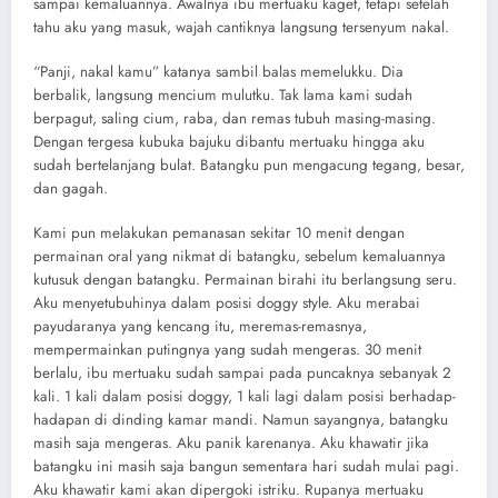
sampai kemaluannya. Awalnya ibu mertuaku kaget, tetapi setelah
tahu aku yang masuk, wajah cantiknya langsung tersenyum nakal.
“Panji, nakal kamu” katanya sambil balas memelukku. Dia
berbalik, langsung mencium mulutku. Tak lama kami sudah
berpagut, saling cium, raba, dan remas tubuh masing-masing.
Dengan tergesa kubuka bajuku dibantu mertuaku hingga aku
sudah bertelanjang bulat. Batangku pun mengacung tegang, besar,
dan gagah.
Kami pun melakukan pemanasan sekitar 10 menit dengan
permainan oral yang nikmat di batangku, sebelum kemaluannya
kutusuk dengan batangku. Permainan birahi itu berlangsung seru.
Aku menyetubuhinya dalam posisi doggy style. Aku merabai
payudaranya yang kencang itu, meremas-remasnya,
mempermainkan putingnya yang sudah mengeras. 30 menit
berlalu, ibu mertuaku sudah sampai pada puncaknya sebanyak 2
kali. 1 kali dalam posisi doggy, 1 kali lagi dalam posisi berhadap-
hadapan di dinding kamar mandi. Namun sayangnya, batangku
masih saja mengeras. Aku panik karenanya. Aku khawatir jika
batangku ini masih saja bangun sementara hari sudah mulai pagi.
Aku khawatir kami akan dipergoki istriku. Rupanya mertuaku