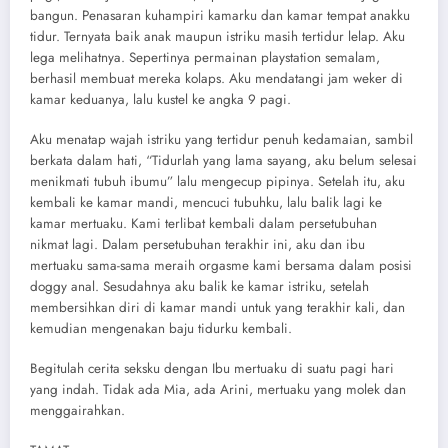
bangun. Penasaran kuhampiri kamarku dan kamar tempat anakku
tidur. Ternyata baik anak maupun istriku masih tertidur lelap. Aku
lega melihatnya. Sepertinya permainan playstation semalam,
berhasil membuat mereka kolaps. Aku mendatangi jam weker di
kamar keduanya, lalu kustel ke angka 9 pagi.
Aku menatap wajah istriku yang tertidur penuh kedamaian, sambil
berkata dalam hati, “Tidurlah yang lama sayang, aku belum selesai
menikmati tubuh ibumu” lalu mengecup pipinya. Setelah itu, aku
kembali ke kamar mandi, mencuci tubuhku, lalu balik lagi ke
kamar mertuaku. Kami terlibat kembali dalam persetubuhan
nikmat lagi. Dalam persetubuhan terakhir ini, aku dan ibu
mertuaku sama-sama meraih orgasme kami bersama dalam posisi
doggy anal. Sesudahnya aku balik ke kamar istriku, setelah
membersihkan diri di kamar mandi untuk yang terakhir kali, dan
kemudian mengenakan baju tidurku kembali.
Begitulah cerita seksku dengan Ibu mertuaku di suatu pagi hari
yang indah. Tidak ada Mia, ada Arini, mertuaku yang molek dan
menggairahkan.