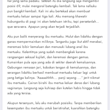
hal yang sama padaku. Setelah itu dia langsung saja mengambil
posisi 69, mulai mengoral batangku kembali. Tak lama nafsuku
pun bangkit kembali. Kali ini aku bertekad akan membuat
mertuaku keluar sampai tiga kali. Aku memang khawatir
hubunganku di pagi ini akan ketahuan istriku, tapi persetanlah…
que sera-sera. Apapun yang akan terjadi terjadilah.
Aku pun balik menyerang ibu mertuaku. Mulut dan lidahku dengan
ganas mempermainkan miliknya. Tanganku juga ikut aktif merabai,
meremasi bibir kemaluan dan menusuki lubang anal ibu
mertuaku. Kelentitnya yang sudah membengkak karena
rangsangan seksual kujilati, dan keremasi dengan gemas.
Kumainkan pula apa yang ada di sekitar daerah kemaluannya.
Gabungan remasan jari, kobokan tangan di kemaluannya, dan
serangan lidahku berhasil membuat mertuaku keluar lagi untuk
yang ketiga kalinya. “Aaaaahhhh…. panji sayang ….” jerit nikmat
ibu mertuaku. Cairan birahi ibu mertua keluar deras dari lubang
vaginanya. Langsung saja kuhisap dan kutelan habis hingga tidak
ada yang tersisa.
Akupun tersenyum, lalu aku merubah posisiku. Tanpa memberikan
kesempatan ibu mertuaku untuk beristirahat, kuarahkan batangku