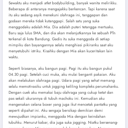
Sewaktu aku menjadi atlet bodybuilding, banyak wanita melirikku.
Beberapa di antaranya mengajakku berkencan. Tapi karena saat
itu aku sedang asyik menekuni olahraga ini, tanggapan dan
godaan mereka tidak kutanggapi. Salah satu yang suka
menggodaku adalah Mia. Dia adalah puteri tetangga mertuaku.
Baru saja lulus SMA, dan dia akan melanjutkannya ke sebuah PTn
terkenal di kota Bandung. Gadis itu suka menggoda di setiap
mimpiku dan bayangannya selalu menghiasi pikiranku saat aku
menyetubuhi istriku. Kisahku dengan Mia akan kuceritakan lain
waktu.
Seperti biasanya, aku bangun pagi. Pagi itu aku bangun pukul
04.30 pagi. Setelah cuci muka, aku mulai berganti pakaian. Aku
akan melakukan olahraga pagi. Udara pagi yang sehat memang
selalu memotivasiku untuk jogging keliling kompleks perumahanku.
Dengan cuek aku memakai baju olahraga yang cukup ketat dan
pas sekali ukurannya di tubuh machoku ini. Kemudian aku
mengenakan celana boxer yang juga ikut mencetak pantatku yang
seperti dipahat ini. Aku sengaja bersikap demikian demi
mewujudkan impianku, menggoda Mia dengan keindahan
tubuhku. Menurut kabar, dia juga suka jogging. Niatku bersenang-