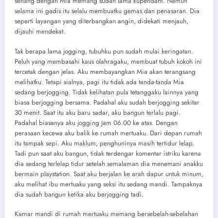
senang dengan Mia memang sudah lama kupendam. Namun
selama ini gadis itu selalu membuatku gemas dan penasaran. Dia
seperti layangan yang diterbangkan angin, didekati menjauh,
dijauhi mendekat.
Tak berapa lama jogging, tubuhku pun sudah mulai keringatan.
Peluh yang membasahi kaus olahragaku, membuat tubuh kokoh ini
tercetak dengan jelas. Aku membayangkan Mia akan terangsang
melihatku. Tetapi sialnya, pagi itu tidak ada tanda-tanda Mia
sedang berjogging. Tidak kelihatan pula tetanggaku lainnya yang
biasa berjogging bersama. Padahal aku sudah berjogging sekitar
30 menit. Saat itu aku baru sadar, aku bangun terlalu pagi.
Padahal biasanya aku jogging jam 06.00 ke atas. Dengan
perasaan kecewa aku balik ke rumah mertuaku. Dari depan rumah
itu tampak sepi. Aku maklum, penghuninya masih tertidur lelap.
Tadi pun saat aku bangun, tidak terdengar komentar istriku karena
dia sedang terlelap tidur setelah semalaman dia menemani anakku
bermain playstation. Saat aku berjalan ke arah dapur untuk minum,
aku melihat ibu mertuaku yang seksi itu sedang mandi. Tampaknya
dia sudah bangun ketika aku berjogging tadi.
Kamar mandi di rumah mertuaku memang bersebelah-sebelahan