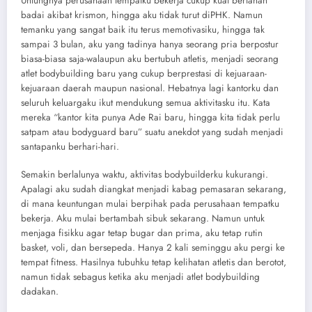
Untungnya perusahaan tempatku bekerja cukup kuat bertahan
badai akibat krismon, hingga aku tidak turut diPHK. Namun
temanku yang sangat baik itu terus memotivasiku, hingga tak
sampai 3 bulan, aku yang tadinya hanya seorang pria berpostur
biasa-biasa saja-walaupun aku bertubuh atletis, menjadi seorang
atlet bodybuilding baru yang cukup berprestasi di kejuaraan-
kejuaraan daerah maupun nasional. Hebatnya lagi kantorku dan
seluruh keluargaku ikut mendukung semua aktivitasku itu. Kata
mereka “kantor kita punya Ade Rai baru, hingga kita tidak perlu
satpam atau bodyguard baru” suatu anekdot yang sudah menjadi
santapanku berhari-hari.
Semakin berlalunya waktu, aktivitas bodybuilderku kukurangi.
Apalagi aku sudah diangkat menjadi kabag pemasaran sekarang,
di mana keuntungan mulai berpihak pada perusahaan tempatku
bekerja. Aku mulai bertambah sibuk sekarang. Namun untuk
menjaga fisikku agar tetap bugar dan prima, aku tetap rutin
basket, voli, dan bersepeda. Hanya 2 kali seminggu aku pergi ke
tempat fitness. Hasilnya tubuhku tetap kelihatan atletis dan berotot,
namun tidak sebagus ketika aku menjadi atlet bodybuilding
dadakan.