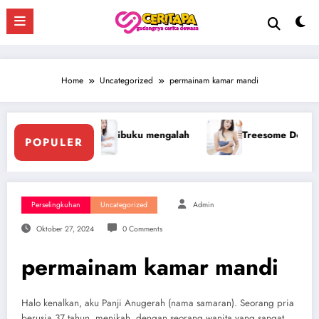
Skip
to
content
Home
Uncategorized
permainam kamar mandi
ku mengalah
Treesome Dengan Penis Besar Pegawai Hotel
POPULER
Perselingkuhan
Uncategorized
Admin
Oktober 27, 2024
0 Comments
permainam kamar mandi
Halo kenalkan, aku Panji Anugerah (nama samaran). Seorang pria
berusia 37 tahun, menikah, dengan seorang wanita yang sangat