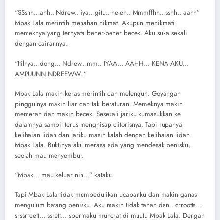
“SSshh.. ahh.. Ndrew.. iya.. gitu.. he-eh.. Mmmffhh.. sshh.. aahh”
Mbak Lala merintih menahan nikmat. Akupun menikmati
memeknya yang ternyata bener-bener becek. Aku suka sekali
dengan cairannya.
“Itilnya.. dong… Ndrew.. mm.. IYAA… AAHH… KENA AKU…
AMPUUNN NDREEWW..”
Mbak Lala makin keras merintih dan melenguh. Goyangan
pinggulnya makin liar dan tak beraturan. Memeknya makin
memerah dan makin becek. Sesekali jariku kumasukkan ke
dalamnya sambil terus menghisap clitorisnya. Tapi rupanya
kelihaian lidah dan jariku masih kalah dengan kelihaian lidah
Mbak Lala. Buktinya aku merasa ada yang mendesak penisku,
seolah mau menyembur.
“Mbak… mau keluar nih…” kataku.
Tapi Mbak Lala tidak mempedulikan ucapanku dan makin ganas
mengulum batang penisku. Aku makin tidak tahan dan.. crrootts…
srssrreett… ssrett… spermaku muncrat di muutu Mbak Lala. Dengan