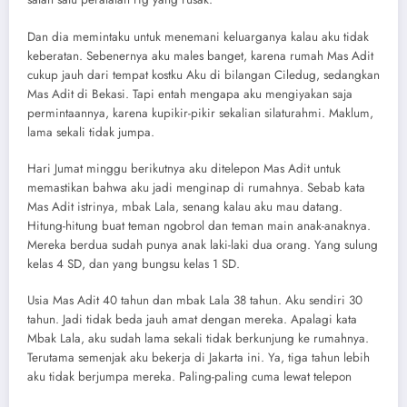
Dan dia memintaku untuk menemani keluarganya kalau aku tidak
keberatan. Sebenernya aku males banget, karena rumah Mas Adit
cukup jauh dari tempat kostku Aku di bilangan Ciledug, sedangkan
Mas Adit di Bekasi. Tapi entah mengapa aku mengiyakan saja
permintaannya, karena kupikir-pikir sekalian silaturahmi. Maklum,
lama sekali tidak jumpa.
Hari Jumat minggu berikutnya aku ditelepon Mas Adit untuk
memastikan bahwa aku jadi menginap di rumahnya. Sebab kata
Mas Adit istrinya, mbak Lala, senang kalau aku mau datang.
Hitung-hitung buat teman ngobrol dan teman main anak-anaknya.
Mereka berdua sudah punya anak laki-laki dua orang. Yang sulung
kelas 4 SD, dan yang bungsu kelas 1 SD.
Usia Mas Adit 40 tahun dan mbak Lala 38 tahun. Aku sendiri 30
tahun. Jadi tidak beda jauh amat dengan mereka. Apalagi kata
Mbak Lala, aku sudah lama sekali tidak berkunjung ke rumahnya.
Terutama semenjak aku bekerja di Jakarta ini. Ya, tiga tahun lebih
aku tidak berjumpa mereka. Paling-paling cuma lewat telepon