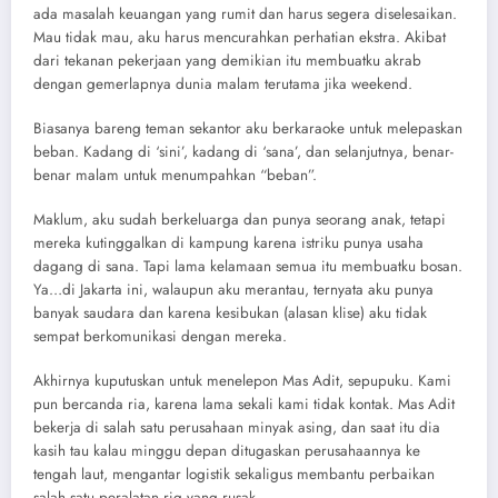
ada masalah keuangan yang rumit dan harus segera diselesaikan.
Mau tidak mau, aku harus mencurahkan perhatian ekstra. Akibat
dari tekanan pekerjaan yang demikian itu membuatku akrab
dengan gemerlapnya dunia malam terutama jika weekend.
Biasanya bareng teman sekantor aku berkaraoke untuk melepaskan
beban. Kadang di ‘sini’, kadang di ‘sana’, dan selanjutnya, benar-
benar malam untuk menumpahkan “beban”.
Maklum, aku sudah berkeluarga dan punya seorang anak, tetapi
mereka kutinggalkan di kampung karena istriku punya usaha
dagang di sana. Tapi lama kelamaan semua itu membuatku bosan.
Ya…di Jakarta ini, walaupun aku merantau, ternyata aku punya
banyak saudara dan karena kesibukan (alasan klise) aku tidak
sempat berkomunikasi dengan mereka.
Akhirnya kuputuskan untuk menelepon Mas Adit, sepupuku. Kami
pun bercanda ria, karena lama sekali kami tidak kontak. Mas Adit
bekerja di salah satu perusahaan minyak asing, dan saat itu dia
kasih tau kalau minggu depan ditugaskan perusahaannya ke
tengah laut, mengantar logistik sekaligus membantu perbaikan
salah satu peralatan rig yang rusak.