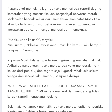
Kupandangi memek itu lagi, dan aku melihat ada seperti daging
kemerahan yang mencuat keluar, bergerinjal berwarna merah
seolah-olah hendak keluar dari memeknya. Dan nafas Mbak Lala
tiba-tiba tertahan diiringi pekikan kecil.. dan ssrr… ceerr.. aku
merasakan ada cairan hangat muncrat dari memeknya.
“Mbak.. udah keluar?”, tanyaku.
“Beluumm.., Ndreew.. ayo sayang.. masukin kamu… aku hampir
sampaaii..” erangnya.
Rupanya Mbak Lala sampai terkencing-kencing menahan nikmat.
Akibat pemandangan itu aku merasa ada yang mendesak ingin
keluar dari penisku, dan segera saja kugocek Mbak Lala sekuat
tenaga dan secepat aku mampu, sampai akhirnya..
“NDREEWW… AKU KELUAARR… OOHH… SAYANG… MMHH…
AAGGHH… UUFF…”, Mbak Lala menjerit dan mengerang tidak
karuan sambil mengejang-ngejang.
Bola matanya tampak memutih, dan aku merasa jepitan di penisku
begitu kuat. Akhirnya bobol juga pertahananku..