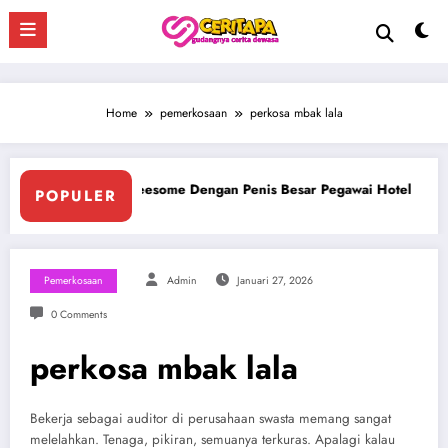
Skip
to
content
Home
pemerkosaan
perkosa mbak lala
otel
Ngentot Bersama Perawan Montok Berjilbab
POPULER
Pemerkosaan
Admin
Januari 27, 2026
0 Comments
perkosa mbak lala
Bekerja sebagai auditor di perusahaan swasta memang sangat
melelahkan. Tenaga, pikiran, semuanya terkuras. Apalagi kalau