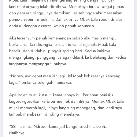
Mbak Lala menjerit dan mengerang seiring dengan puncak
kenikmatan yang telah diraihnya. Memeknya terasa sangat panas
dan gerakan pinggulnya demikian liar sehingga aku merasakan
penisku seperti dipelintir. Dan akhirnya Mbak Lala roboh di atas
dadaku dengan ekspresi wajah penuh kepuasan.
Aku tersenyum penuh kemenangan sebab aku masih mampu
bertahan… Tak disangka, setelah istirahat sejenak, Mbak Lala
berdiri dan duduk di pinggir spring bed. Kedua kakinya
mengangkang, punggungnya agak ditarik ke belakang dan kedua
tangannya menyangga tubuhnya.
“Ndrew, ayo cepet masukin lagi. Itil Mbak kok rasanya kenceng
lagi..” pintanya setengah memaksa.
Apa boleh buat, kuturuti kemauannya itu. Perlahan penisku
kugosok-gosokkan ke bibir memek dan itilnya. Memek Mbak Lala
mulai memerah lagi, itilnya langsung menegang, dan lendirnya
tampak mambasahi dinding memeknya.
“SShh.. mm.. Ndrew.. kamu jail banget siicchh… oohh…”
rintihnya.