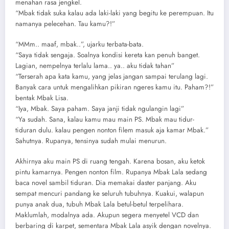
menahan rasa jengkel.
“Mbak tidak suka kalau ada laki-laki yang begitu ke perempuan. Itu
namanya pelecehan. Tau kamu?!”
“MMm.. maaf, mbak..”, ujarku terbata-bata.
“Saya tidak sengaja. Soalnya kondisi kereta kan penuh banget.
Lagian, nempelnya terlalu lama.. ya.. aku tidak tahan”
“Terserah apa kata kamu, yang jelas jangan sampai terulang lagi.
Banyak cara untuk mengalihkan pikiran ngeres kamu itu. Paham?!”
bentak Mbak Lisa.
“Iya, Mbak. Saya paham. Saya janji tidak ngulangin lagi”
“Ya sudah. Sana, kalau kamu mau main PS. Mbak mau tidur-
tiduran dulu. kalau pengen nonton filem masuk aja kamar Mbak.”
Sahutnya. Rupanya, tensinya sudah mulai menurun.
Akhirnya aku main PS di ruang tengah. Karena bosan, aku ketok
pintu kamarnya. Pengen nonton film. Rupanya Mbak Lala sedang
baca novel sambil tiduran. Dia memakai daster panjang. Aku
sempat mencuri pandang ke seluruh tubuhnya. Kuakui, walapun
punya anak dua, tubuh Mbak Lala betul-betul terpelihara.
Maklumlah, modalnya ada. Akupun segera menyetel VCD dan
berbaring di karpet, sementara Mbak Lala asyik dengan novelnya.