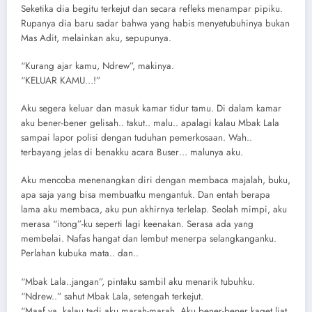
Seketika dia begitu terkejut dan secara refleks menampar pipiku.
Rupanya dia baru sadar bahwa yang habis menyetubuhinya bukan
Mas Adit, melainkan aku, sepupunya.
“Kurang ajar kamu, Ndrew”, makinya.
“KELUAR KAMU…!”
Aku segera keluar dan masuk kamar tidur tamu. Di dalam kamar
aku bener-bener gelisah.. takut.. malu.. apalagi kalau Mbak Lala
sampai lapor polisi dengan tuduhan pemerkosaan. Wah..
terbayang jelas di benakku acara Buser… malunya aku.
Aku mencoba menenangkan diri dengan membaca majalah, buku,
apa saja yang bisa membuatku mengantuk. Dan entah berapa
lama aku membaca, aku pun akhirnya terlelap. Seolah mimpi, aku
merasa “itong”-ku seperti lagi keenakan. Serasa ada yang
membelai. Nafas hangat dan lembut menerpa selangkanganku.
Perlahan kubuka mata.. dan..
“Mbak Lala..jangan”, pintaku sambil aku menarik tubuhku.
“Ndrew..” sahut Mbak Lala, setengah terkejut.
“Maaf ya, kalau tadi aku marah-marah. Aku bener-bener kaget liat