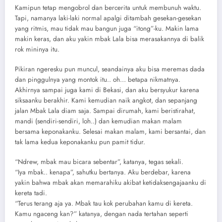
Kamipun tetap mengobrol dan bercerita untuk membunuh waktu.
Tapi, namanya laki-laki normal apalgi ditambah gesekan-gesekan
yang ritmis, mau tidak mau bangun juga “itong”-ku. Makin lama
makin keras, dan aku yakin mbak Lala bisa merasakannya di balik
rok mininya itu.
Pikiran ngeresku pun muncul, seandainya aku bisa meremas dada
dan pinggulnya yang montok itu.. oh… betapa nikmatnya.
Akhirnya sampai juga kami di Bekasi, dan aku bersyukur karena
siksaanku berakhir. Kami kemudian naik angkot, dan sepanjang
jalan Mbak Lala diam saja. Sampai dirumah, kami beristirahat,
mandi (sendiri-sendiri, loh..) dan kemudian makan malam
bersama keponakanku. Selesai makan malam, kami bersantai, dan
tak lama kedua keponakanku pun pamit tidur.
“Ndrew, mbak mau bicara sebentar”, katanya, tegas sekali.
“Iya mbak.. kenapa”, sahutku bertanya. Aku berdebar, karena
yakin bahwa mbak akan memarahiku akibat ketidaksengajaanku di
kereta tadi.
“Terus terang aja ya. Mbak tau kok perubahan kamu di kereta.
Kamu ngaceng kan?” katanya, dengan nada tertahan seperti