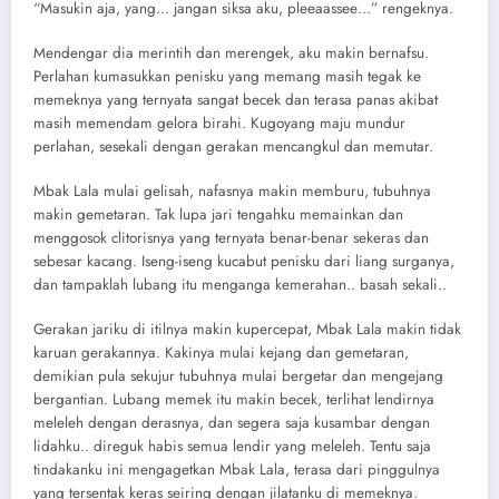
“Masukin aja, yang… jangan siksa aku, pleeaassee…” rengeknya.
Mendengar dia merintih dan merengek, aku makin bernafsu.
Perlahan kumasukkan penisku yang memang masih tegak ke
memeknya yang ternyata sangat becek dan terasa panas akibat
masih memendam gelora birahi. Kugoyang maju mundur
perlahan, sesekali dengan gerakan mencangkul dan memutar.
Mbak Lala mulai gelisah, nafasnya makin memburu, tubuhnya
makin gemetaran. Tak lupa jari tengahku memainkan dan
menggosok clitorisnya yang ternyata benar-benar sekeras dan
sebesar kacang. Iseng-iseng kucabut penisku dari liang surganya,
dan tampaklah lubang itu menganga kemerahan.. basah sekali..
Gerakan jariku di itilnya makin kupercepat, Mbak Lala makin tidak
karuan gerakannya. Kakinya mulai kejang dan gemetaran,
demikian pula sekujur tubuhnya mulai bergetar dan mengejang
bergantian. Lubang memek itu makin becek, terlihat lendirnya
meleleh dengan derasnya, dan segera saja kusambar dengan
lidahku.. direguk habis semua lendir yang meleleh. Tentu saja
tindakanku ini mengagetkan Mbak Lala, terasa dari pinggulnya
yang tersentak keras seiring dengan jilatanku di memeknya.