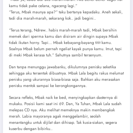
kamu tidak pake celana, ngaceng lagi.”
“Terus, Mbak maunya apa?” taku bertanya kepadaku. Aneh sekali,
tadi dia marah-marah, sekarang kok.. jadi begini..
“Terus terang, Ndrew.. habis marah-marah tadi, Mbak bersihin
memek dari sperma kamu dan disiram air dingin supaya Mbak
tidak ikutan horny. Tapi… Mbak kebayang-bayang titit kamu.
Soalnya Mbak belum pernah ngeliat kayak punya kamu. Imut, tapi
di meki Mbak kerasa tuh.” Sahutnya sambil tersenyum.
Dan tanpa menunggu jawabanku, dikulumnya penisku seketika
sehingga aku tersentak dibuatnya. Mbak Lala begitu rakus melumat
penisku yang ukurannya biasa-biasa saja. Bahkan aku merasakan
penisku mentok sampai ke kerongkongannya.
Secara refleks, Mbak naik ke bed, menyingkapkan dasternya di
mukaku. Posisii kami saat ini 69. Dan, Ya Tuhan, Mbak Lala sudah
melepas CD nya. Aku melihat memeknya makin membengkak
merah. Labia mayoranya agak menggelambir, seolah
menantangku untuk dijilat dan dihisap. Tak kusia-siakan, segera
kuserbu dengan bibirku..