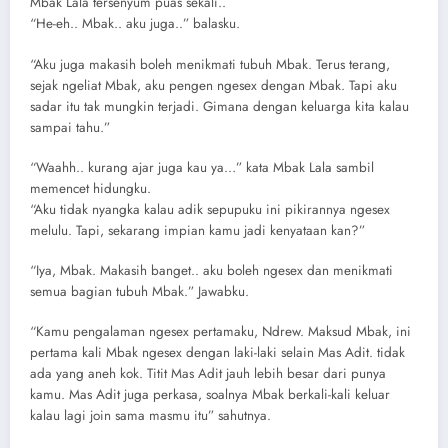
Mbak Lala tersenyum puas sekali..
“He-eh.. Mbak.. aku juga..” balasku.
“Aku juga makasih boleh menikmati tubuh Mbak. Terus terang,
sejak ngeliat Mbak, aku pengen ngesex dengan Mbak. Tapi aku
sadar itu tak mungkin terjadi. Gimana dengan keluarga kita kalau
sampai tahu.”
“Waahh.. kurang ajar juga kau ya…” kata Mbak Lala sambil
memencet hidungku.
“Aku tidak nyangka kalau adik sepupuku ini pikirannya ngesex
melulu. Tapi, sekarang impian kamu jadi kenyataan kan?”
“Iya, Mbak. Makasih banget.. aku boleh ngesex dan menikmati
semua bagian tubuh Mbak.” Jawabku.
“Kamu pengalaman ngesex pertamaku, Ndrew. Maksud Mbak, ini
pertama kali Mbak ngesex dengan laki-laki selain Mas Adit. tidak
ada yang aneh kok. Titit Mas Adit jauh lebih besar dari punya
kamu. Mas Adit juga perkasa, soalnya Mbak berkali-kali keluar
kalau lagi join sama masmu itu” sahutnya.