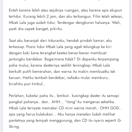
Entah karena lelah atau sejuknya ruangan, atau karena apa akupun
tertidur. Kurang lebih 2 jam, dan aku terbangun. Film telah selesai,
Mbak Lala juga sudah tidur. Terdengar dengkuran halusnya. Wah,
pasti dia capek banget, pikirku.
Saat aku beranjak dari tiduranku, hendak pindah kamar, aku
terkesiap. Posisi tidur Mbak Lala yang agak telungkup ke kiri
dengan kaki kana terangkat keatas benar-benar membuat
jantungku berdebar. Bagaimana tidak? Di depanku terpampang
paha mulus, karena dasternya sedikti tersingkap. Mbak Lala
berkulti putih kemerahan, dan warna itu makin membuatku tak
karuan. Hatiku tambah berdebar, nafasku mulai memburu..
birahiku pun timbul..
Perlahan, kubelai paha itu.. lembut.. kusingkap daster itu samapi
pangkal pahanya.. dan.. AHH… “itong”-ku mengeras seketika.
Mbak Lala ternyata memakai CD mini warna merah.. OHH GOD..
apa yang harus kulakukan… Aku hanya menelan ludah melihat
pantatnya yang tampak menggunung, dan CD itu nyaris seperti G-
String.