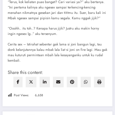
“Terus, kok keliatan puas banget? Cari variasi ya?” aku bertanya.
“Ini pertama kalinya aku ngesex sampai terkencing-kencing
menahan nikmatnya gesekan jari dan tititmu itu. Suer, baru kali ini
Mbak ngesex sampai pipisin kamu segala. Kamu nggak jijik?”
“Ooohh.. itu toh..? Kenapa harus jijik? Justru aku makin horny
ingin ngesex lg..” aku tersenyum.
Cerita sex – Istirahat sebentar gak lama si joni bangun lagi, tau
donk kelanjutannya kalau mbak lala liat si joni on fire lagi. Mau gak
mau kuturuti permintaan mbah lala kesayanganku untuk ku rudal
kembali.
Share this content:
Post Views:
6,658