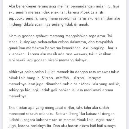
Aku bener-bener terangsang melihat pemandangan indah itu, tapi
aku sendiri merasa tidak enak hati, karena Mbak Lala istri
sepupuku sendiri, yang mana sebetulnya harus aku temani dan aku
lindungi dikala suaminya sedang tidak dirumah.
Namun godaan syahwat memang mengalahkan segalanya. Tak
tahan, kusingkap pelan-pelan celana dalamnya, dan tampaklah
gundukan memeknya berwarna kemerahan. Aku bingung.. harus
kuapakan.. karena aku masih ada rasa was-was, takut, kasihan…
tapi sekali lagi godaan birahi memang dahsyat.
Akhirnya pelan-pelan kujilati memek itu dengan rasa was-was takut
Mbak Lala bangun. Sllrrpp.. mmffhh… sllrrpp… ternyata
memeknya lezat juga, ditambah pubic hair Mbak Lala yang sedikit,
sehingga hidungku tidak geli bahkan leluasa menikmati aroma
memeknya.
Entah setan apa yang menguasai diriku, tahu-tahu aku sudah
mencopot seluruh celanaku. Setelah “itong”-ku kubasahi dengan
ludahku, segera kubenamkan ke memek Mbak Lala. Agak susah
juga, karena posisinya itu. Dan aku hasrus ekstra hati-hati supaya