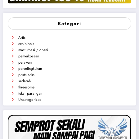
Kategori
Artis
exhibionis
masturbasi / onani
pemerkosaan
perawan
perselingkuhan
pesta seks
sedarah