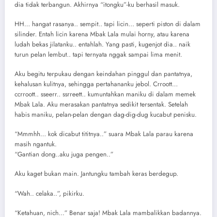
dia tidak terbangun. Akhirnya “itongku”-ku berhasil masuk.
HH… hangat rasanya.. sempit.. tapi licin… seperti piston di dalam
silinder. Entah licin karena Mbak Lala mulai horny, atau karena
ludah bekas jilatanku.. entahlah. Yang pasti, kugenjot dia.. naik
turun pelan lembut.. tapi ternyata nggak sampai lima menit.
Aku begitu terpukau dengan keindahan pinggul dan pantatnya,
kehalusan kulitnya, sehingga pertahananku jebol. Crroott…
ccrroott.. sseerr.. ssrreett.. kumuntahkan maniku di dalam memek
Mbak Lala. Aku merasakan pantatnya sedikit tersentak. Setelah
habis maniku, pelan-pelan dengan dag-dig-dug kucabut penisku.
“Mmmhh… kok dicabut tititnya..” suara Mbak Lala parau karena
masih ngantuk.
“Gantian dong..aku juga pengen..”
Aku kaget bukan main. Jantungku tambah keras berdegup.
“Wah.. celaka..”, pikirku.
“Ketahuan, nich…” Benar saja! Mbak Lala mambalikkan badannya.