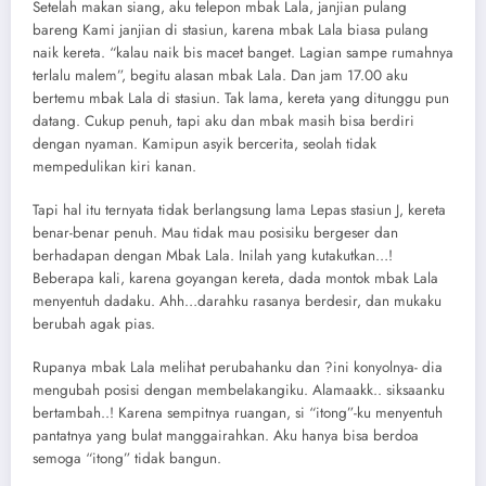
Setelah makan siang, aku telepon mbak Lala, janjian pulang
bareng Kami janjian di stasiun, karena mbak Lala biasa pulang
naik kereta. “kalau naik bis macet banget. Lagian sampe rumahnya
terlalu malem”, begitu alasan mbak Lala. Dan jam 17.00 aku
bertemu mbak Lala di stasiun. Tak lama, kereta yang ditunggu pun
datang. Cukup penuh, tapi aku dan mbak masih bisa berdiri
dengan nyaman. Kamipun asyik bercerita, seolah tidak
mempedulikan kiri kanan.
Tapi hal itu ternyata tidak berlangsung lama Lepas stasiun J, kereta
benar-benar penuh. Mau tidak mau posisiku bergeser dan
berhadapan dengan Mbak Lala. Inilah yang kutakutkan…!
Beberapa kali, karena goyangan kereta, dada montok mbak Lala
menyentuh dadaku. Ahh…darahku rasanya berdesir, dan mukaku
berubah agak pias.
Rupanya mbak Lala melihat perubahanku dan ?ini konyolnya- dia
mengubah posisi dengan membelakangiku. Alamaakk.. siksaanku
bertambah..! Karena sempitnya ruangan, si “itong”-ku menyentuh
pantatnya yang bulat manggairahkan. Aku hanya bisa berdoa
semoga “itong” tidak bangun.