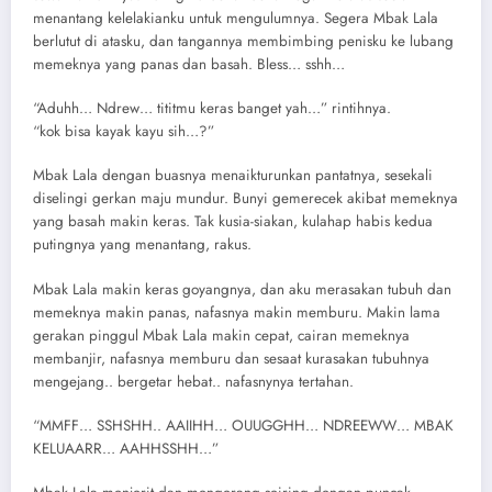
menantang kelelakianku untuk mengulumnya. Segera Mbak Lala
berlutut di atasku, dan tangannya membimbing penisku ke lubang
memeknya yang panas dan basah. Bless… sshh…
“Aduhh… Ndrew… tititmu keras banget yah…” rintihnya.
“kok bisa kayak kayu sih…?”
Mbak Lala dengan buasnya menaikturunkan pantatnya, sesekali
diselingi gerkan maju mundur. Bunyi gemerecek akibat memeknya
yang basah makin keras. Tak kusia-siakan, kulahap habis kedua
putingnya yang menantang, rakus.
Mbak Lala makin keras goyangnya, dan aku merasakan tubuh dan
memeknya makin panas, nafasnya makin memburu. Makin lama
gerakan pinggul Mbak Lala makin cepat, cairan memeknya
membanjir, nafasnya memburu dan sesaat kurasakan tubuhnya
mengejang.. bergetar hebat.. nafasnynya tertahan.
“MMFF… SSHSHH.. AAIIHH… OUUGGHH… NDREEWW… MBAK
KELUAARR… AAHHSSHH…”