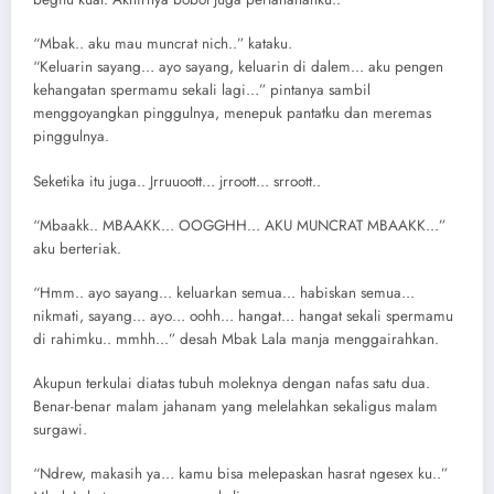
“Mbak.. aku mau muncrat nich..” kataku.
“Keluarin sayang… ayo sayang, keluarin di dalem… aku pengen
kehangatan spermamu sekali lagi…” pintanya sambil
menggoyangkan pinggulnya, menepuk pantatku dan meremas
pinggulnya.
Seketika itu juga.. Jrruuoott… jrroott… srroott..
“Mbaakk.. MBAAKK… OOGGHH… AKU MUNCRAT MBAAKK…”
aku berteriak.
“Hmm.. ayo sayang… keluarkan semua… habiskan semua…
nikmati, sayang… ayo… oohh… hangat… hangat sekali spermamu
di rahimku.. mmhh…” desah Mbak Lala manja menggairahkan.
Akupun terkulai diatas tubuh moleknya dengan nafas satu dua.
Benar-benar malam jahanam yang melelahkan sekaligus malam
surgawi.
“Ndrew, makasih ya… kamu bisa melepaskan hasrat ngesex ku..”