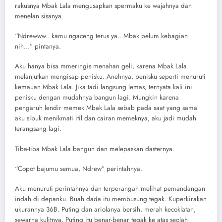
rakusnya Mbak Lala mengusapkan spermaku ke wajahnya dan
menelan sisanya.
“Ndrewww.. kamu ngaceng terus ya.. Mbak belum kebagian
nih…” pintanya.
Aku hanya bisa mmeringis menahan geli, karena Mbak Lala
melanjutkan mengisap penisku. Anehnya, penisku seperti menuruti
kemauan Mbak Lala. Jika tadi langsung lemas, ternyata kali ini
penisku dengan mudahnya bangun lagi. Mungkin karena
pengaruh lendir memek Mbak Lala sebab pada saat yang sama
aku sibuk menikmati itil dan cairan memeknya, aku jadi mudah
terangsang lagi.
Tiba-tiba Mbak Lala bangun dan melepaskan dasternya.
“Copot bajumu semua, Ndrew” perintahnya.
Aku menuruti perintahnya dan terperangah melihat pemandangan
indah di depanku. Buah dada itu membusung tegak. Kuperkirakan
ukurannya 36B. Puting dan ariolanya bersih, merah kecoklatan,
sewarna kulitnya. Puting itu benar-benar tegak ke atas seolah