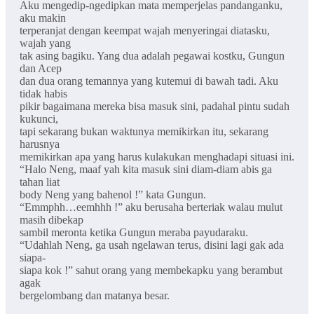
Aku mengedip-ngedipkan mata memperjelas pandanganku,
aku makin
terperanjat dengan keempat wajah menyeringai diatasku,
wajah yang
tak asing bagiku. Yang dua adalah pegawai kostku, Gungun
dan Acep
dan dua orang temannya yang kutemui di bawah tadi. Aku
tidak habis
pikir bagaimana mereka bisa masuk sini, padahal pintu sudah
kukunci,
tapi sekarang bukan waktunya memikirkan itu, sekarang
harusnya
memikirkan apa yang harus kulakukan menghadapi situasi ini.
“Halo Neng, maaf yah kita masuk sini diam-diam abis ga
tahan liat
body Neng yang bahenol !” kata Gungun.
“Emmphh…eemhhh !” aku berusaha berteriak walau mulut
masih dibekap
sambil meronta ketika Gungun meraba payudaraku.
“Udahlah Neng, ga usah ngelawan terus, disini lagi gak ada
siapa-
siapa kok !” sahut orang yang membekapku yang berambut
agak
bergelombang dan matanya besar.