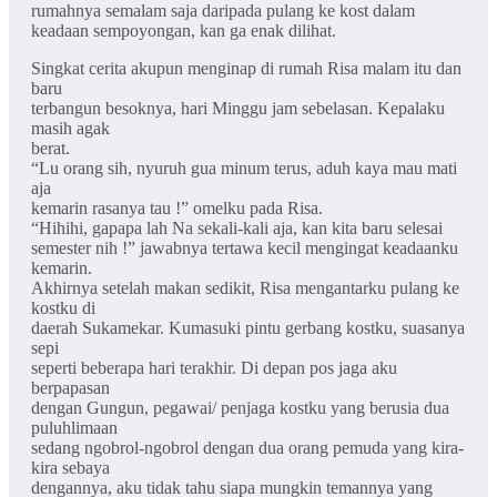
rumahnya semalam saja daripada pulang ke kost dalam
keadaan sempoyongan, kan ga enak dilihat.
Singkat cerita akupun menginap di rumah Risa malam itu dan
baru
terbangun besoknya, hari Minggu jam sebelasan. Kepalaku
masih agak
berat.
“Lu orang sih, nyuruh gua minum terus, aduh kaya mau mati
aja
kemarin rasanya tau !” omelku pada Risa.
“Hihihi, gapapa lah Na sekali-kali aja, kan kita baru selesai
semester nih !” jawabnya tertawa kecil mengingat keadaanku
kemarin.
Akhirnya setelah makan sedikit, Risa mengantarku pulang ke
kostku di
daerah Sukamekar. Kumasuki pintu gerbang kostku, suasanya
sepi
seperti beberapa hari terakhir. Di depan pos jaga aku
berpapasan
dengan Gungun, pegawai/ penjaga kostku yang berusia dua
puluhlimaan
sedang ngobrol-ngobrol dengan dua orang pemuda yang kira-
kira sebaya
dengannya, aku tidak tahu siapa mungkin temannya yang