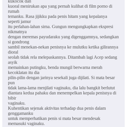
kukocok dan
kuoral menirukan apa yang pernah kulihat di film porno di
rumah
temanku. Rasa jijikku pada penis hitam yang kepalanya
seperti jamur
itu perlahan-lahan sirna. Gungun mengungkapkan ekspresi
nikmatnya
dengan meremas payudaraku yang digenggamnya, sedangkan
si gondrong
sambil menekan-nekan penisnya ke mulutku ketika gilirannya
dioral
seolah tidak rela melepaskannya. Ditambah lagi Acep sedang
asyik
memainkan putingku, benda mungil berwarna merah
kecoklatan itu dia
pilin-pilin dengan jarinya sesekali juga dijilati. Si mata besar
pun
tidak lama-lama menjilati vaginaku, dia lalu bangkit berlutut
diantara kedua pahaku dan menempelkan kepala penisnya di
bibir
vaginaku.
Kuhentikan sejenak aktivitas terhadap dua penis dalam
genggamanku
untuk memperhatikan penis si mata besar mendesak
memasuki vaginaku.