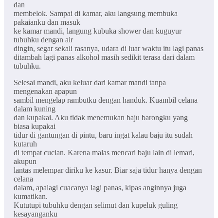
dan
membelok. Sampai di kamar, aku langsung membuka
pakaianku dan masuk
ke kamar mandi, langung kubuka shower dan kuguyur
tubuhku dengan air
dingin, segar sekali rasanya, udara di luar waktu itu lagi panas
ditambah lagi panas alkohol masih sedikit terasa dari dalam
tubuhku.
Selesai mandi, aku keluar dari kamar mandi tanpa
mengenakan apapun
sambil mengelap rambutku dengan handuk. Kuambil celana
dalam kuning
dan kupakai. Aku tidak menemukan baju barongku yang
biasa kupakai
tidur di gantungan di pintu, baru ingat kalau baju itu sudah
kutaruh
di tempat cucian. Karena malas mencari baju lain di lemari,
akupun
lantas melempar diriku ke kasur. Biar saja tidur hanya dengan
celana
dalam, apalagi cuacanya lagi panas, kipas anginnya juga
kumatikan.
Kututupi tubuhku dengan selimut dan kupeluk guling
kesayanganku