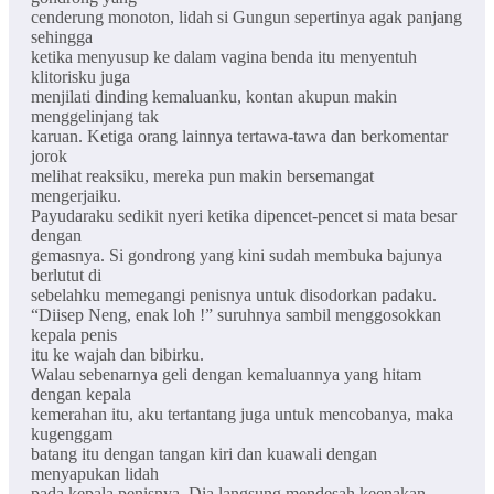
cenderung monoton, lidah si Gungun sepertinya agak panjang
sehingga
ketika menyusup ke dalam vagina benda itu menyentuh
klitorisku juga
menjilati dinding kemaluanku, kontan akupun makin
menggelinjang tak
karuan. Ketiga orang lainnya tertawa-tawa dan berkomentar
jorok
melihat reaksiku, mereka pun makin bersemangat
mengerjaiku.
Payudaraku sedikit nyeri ketika dipencet-pencet si mata besar
dengan
gemasnya. Si gondrong yang kini sudah membuka bajunya
berlutut di
sebelahku memegangi penisnya untuk disodorkan padaku.
“Diisep Neng, enak loh !” suruhnya sambil menggosokkan
kepala penis
itu ke wajah dan bibirku.
Walau sebenarnya geli dengan kemaluannya yang hitam
dengan kepala
kemerahan itu, aku tertantang juga untuk mencobanya, maka
kugenggam
batang itu dengan tangan kiri dan kuawali dengan
menyapukan lidah
pada kepala penisnya. Dia langsung mendesah keenakan