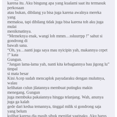
karena itu. Aku bingung apa yang kualami saat itu termasuk
perkosaan
atau bukan, dibilang ya bisa juga karena awalnya mereka
yang
memaksa, tapi dibilang tidak juga bisa karena toh aku juga
mulai
menikmatinya.
“Memeknya enak, wangi loh mmm…ssluurrpp !” sahut si
gondrong di
bawah sana.
“Oh, ya…nanti juga saya mau nyicipin yah, makannya cepet
!” kata
Gungun.
“Jangan lama-lama yah, nanti kita kebagiannya bau jigong lu”
timpal
si mata besar
Kini Acep sudah mencaplok payudaraku dengan mulutnya,
walau
kelihatan culun jilatannya membuat putingku makin
menegang. Gungun
juga membuka pakaiannya hingga telanjang. Wah, anunya
juga ga kalah
gede dari kedua temannya, tinggal milik si gondrong saja
yang belum
kulihat karena dia masih sibuk menjilat vaginaku. Aku harus