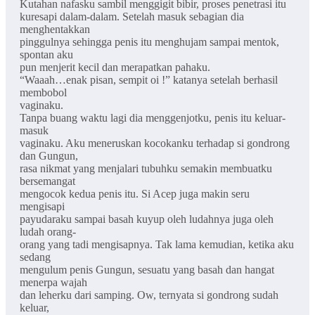
Kutahan nafasku sambil menggigit bibir, proses penetrasi itu
kuresapi dalam-dalam. Setelah masuk sebagian dia
menghentakkan
pinggulnya sehingga penis itu menghujam sampai mentok,
spontan aku
pun menjerit kecil dan merapatkan pahaku.
“Waaah…enak pisan, sempit oi !” katanya setelah berhasil
membobol
vaginaku.
Tanpa buang waktu lagi dia menggenjotku, penis itu keluar-
masuk
vaginaku. Aku meneruskan kocokanku terhadap si gondrong
dan Gungun,
rasa nikmat yang menjalari tubuhku semakin membuatku
bersemangat
mengocok kedua penis itu. Si Acep juga makin seru
mengisapi
payudaraku sampai basah kuyup oleh ludahnya juga oleh
ludah orang-
orang yang tadi mengisapnya. Tak lama kemudian, ketika aku
sedang
mengulum penis Gungun, sesuatu yang basah dan hangat
menerpa wajah
dan leherku dari samping. Ow, ternyata si gondrong sudah
keluar,