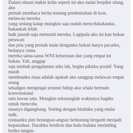
Dalam situasi makin kritis seperti ini aku mulai berpikir ulang,
aku
pernah membaca berita tentang pembunuhan di kost,
melawan mereka
yang sedang kalap mungkin saja malah mencelakakanku,
bukankah lebih
baik pasrah saja menuruti mereka. Lagipula aku ini kan bukan
perawan
dan pria yang pernah main denganku bukan hanya pacarku,
bedanya cuma
mereka sama-sama WNI keturunan dan yang empat ini
bukan. Yah, anggap
saja tambah pengalaman seks lah, begitu pikirku positif. Yang
masih
membuatku risau adalah apakah aku sanggup melawan empat
orang
sekaligus mengingat seumur hidup aku selalu bermain
konvensional
satu lawan satu. Mungkin sekaranglah waktunya bagiku
untuk mencoba
rasanya digangbang. Seiring dengan birahiku yang mulai
naik,
rontaanku pun berangsur-angsur berkurang berganti menjadi
kepasrahan. Darahku berdesir dan bulu-buluku merinding
ketika tangan-