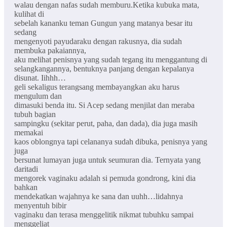
walau dengan nafas sudah memburu.Ketika kubuka mata,
kulihat di
sebelah kananku teman Gungun yang matanya besar itu
sedang
mengenyoti payudaraku dengan rakusnya, dia sudah
membuka pakaiannya,
aku melihat penisnya yang sudah tegang itu menggantung di
selangkangannya, bentuknya panjang dengan kepalanya
disunat. Iihhh…
geli sekaligus terangsang membayangkan aku harus
mengulum dan
dimasuki benda itu. Si Acep sedang menjilat dan meraba
tubuh bagian
sampingku (sekitar perut, paha, dan dada), dia juga masih
memakai
kaos oblongnya tapi celananya sudah dibuka, penisnya yang
juga
bersunat lumayan juga untuk seumuran dia. Ternyata yang
daritadi
mengorek vaginaku adalah si pemuda gondrong, kini dia
bahkan
mendekatkan wajahnya ke sana dan uuhh…lidahnya
menyentuh bibir
vaginaku dan terasa menggelitik nikmat tubuhku sampai
menggeliat