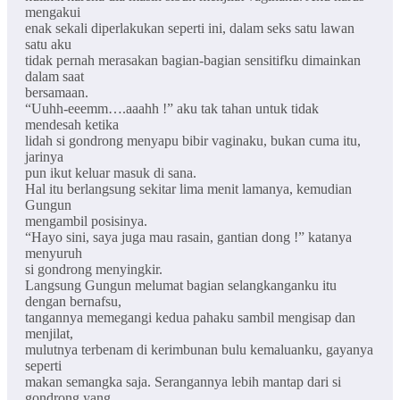
mengakui
enak sekali diperlakukan seperti ini, dalam seks satu lawan
satu aku
tidak pernah merasakan bagian-bagian sensitifku dimainkan
dalam saat
bersamaan.
“Uuhh-eeemm….aaahh !” aku tak tahan untuk tidak
mendesah ketika
lidah si gondrong menyapu bibir vaginaku, bukan cuma itu,
jarinya
pun ikut keluar masuk di sana.
Hal itu berlangsung sekitar lima menit lamanya, kemudian
Gungun
mengambil posisinya.
“Hayo sini, saya juga mau rasain, gantian dong !” katanya
menyuruh
si gondrong menyingkir.
Langsung Gungun melumat bagian selangkanganku itu
dengan bernafsu,
tangannya memegangi kedua pahaku sambil mengisap dan
menjilat,
mulutnya terbenam di kerimbunan bulu kemaluanku, gayanya
seperti
makan semangka saja. Serangannya lebih mantap dari si
gondrong yang