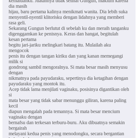
kemaluanku. Jilatannya tidak selihai Gungun, maklum karena
dia masih
hijau, baru pertama kalinya menikmati wanita. Dia lebih suka
menyentil-nyentil klitorisku dengan lidahnya yang memberi
rasa geli.
Sekarang Gungun berlutut di sebelah ku dan meraih tanganku
digenggamkan ke penisnya. Keras dan hangat, begitulah
kesan pertama
begitu jari-jariku melingkari batang itu. Mulailah aku
mengocok
penis itu dengan tangan kiriku dan yang kanan memegangi
milik si
gondrong sambil mengoralnya. Si mata besar masih menyusu
dengan
nikmatnya pada payudaraku, sepertinya dia ketagihan dengan
payudaraku yang montok itu.
Acep tidak lama menjilati vaginaku, posisinya digantikan oleh
si
mata besar yang tidak sabar menunggu giliran, karena paling
kecil
diapun mengalah pada temannya. Si mata besar mencium
vaginaku dengan
bernafsu dan terkesan terburu-buru. Aku dibuatnya semakin
bergairah
melayani kedua penis yang menodongku, secara bergantian