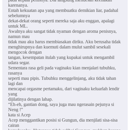
karenanya.
Entah kekuatan apa yang membuatku demikian liar, padahal
sebelumnya
dekat-dekat orang seperti mereka saja aku enggan, apalagi
untuk ML.
Awalnya aku sangat tidak nyaman dengan aroma penisnya,
namun mau
tidak mau aku harus membiasakan diriku. Aku berusaha tidak
menghirupnya dan kuemuti dalam mulut sambil sesekali
mengocok dengan
tangan, kesempatan itulah yang kupakai untuk mengambil
udara segar.
Sementara rasa geli pada vaginaku kian menjalari tubuhku,
rasanya
seperti mau pipis. Tubuhku menggelinjang, aku tidak tahan
lagi dan
mencapai orgasme pertamaku, dari vaginaku keluarlah lendir
yang
dijilatinya dengan lahap.
“Eh-eh, gantian dong, saya juga mau ngerasain pejunya si
Neng !”
kata si Acep
Acep menggantikan posisi si Gungun, dia menjilati sisa-sisa
cairan