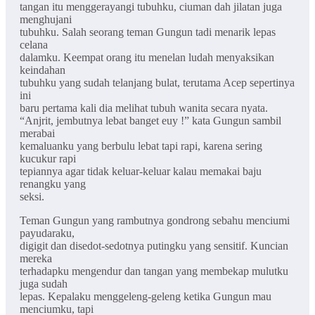
tangan itu menggerayangi tubuhku, ciuman dah jilatan juga
menghujani
tubuhku. Salah seorang teman Gungun tadi menarik lepas
celana
dalamku. Keempat orang itu menelan ludah menyaksikan
keindahan
tubuhku yang sudah telanjang bulat, terutama Acep sepertinya
ini
baru pertama kali dia melihat tubuh wanita secara nyata.
“Anjrit, jembutnya lebat banget euy !” kata Gungun sambil
merabai
kemaluanku yang berbulu lebat tapi rapi, karena sering
kucukur rapi
tepiannya agar tidak keluar-keluar kalau memakai baju
renangku yang
seksi.
Teman Gungun yang rambutnya gondrong sebahu menciumi
payudaraku,
digigit dan disedot-sedotnya putingku yang sensitif. Kuncian
mereka
terhadapku mengendur dan tangan yang membekap mulutku
juga sudah
lepas. Kepalaku menggeleng-geleng ketika Gungun mau
menciumku, tapi