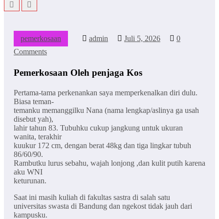
pemerkosaan
admin
Juli 5, 2026
0
Comments
Pemerkosaan Oleh penjaga Kos
Pertama-tama perkenankan saya memperkenalkan diri dulu.
Biasa teman-
temanku memanggilku Nana (nama lengkap/aslinya ga usah
disebut yah),
lahir tahun 83. Tubuhku cukup jangkung untuk ukuran
wanita, terakhir
kuukur 172 cm, dengan berat 48kg dan tiga lingkar tubuh
86/60/90.
Rambutku lurus sebahu, wajah lonjong ,dan kulit putih karena
aku WNI
keturunan.
Saat ini masih kuliah di fakultas sastra di salah satu
universitas swasta di Bandung dan ngekost tidak jauh dari
kampusku.