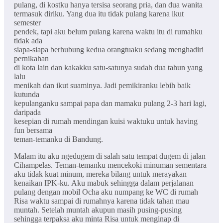
pulang, di kostku hanya tersisa seorang pria, dan dua wanita
termasuk diriku. Yang dua itu tidak pulang karena ikut
semester
pendek, tapi aku belum pulang karena waktu itu di rumahku
tidak ada
siapa-siapa berhubung kedua orangtuaku sedang menghadiri
pernikahan
di kota lain dan kakakku satu-satunya sudah dua tahun yang
lalu
menikah dan ikut suaminya. Jadi pemikiranku lebih baik
kutunda
kepulanganku sampai papa dan mamaku pulang 2-3 hari lagi,
daripada
kesepian di rumah mendingan kuisi waktuku untuk having
fun bersama
teman-temanku di Bandung.
Malam itu aku ngedugem di salah satu tempat dugem di jalan
Cihampelas. Teman-temanku mencekoki minuman sementara
aku tidak kuat minum, mereka bilang untuk merayakan
kenaikan IPK-ku. Aku mabuk sehingga dalam perjalanan
pulang dengan mobil Ocha aku numpang ke WC di rumah
Risa waktu sampai di rumahnya karena tidak tahan mau
muntah. Setelah muntah akupun masih pusing-pusing
sehingga terpaksa aku minta Risa untuk menginap di