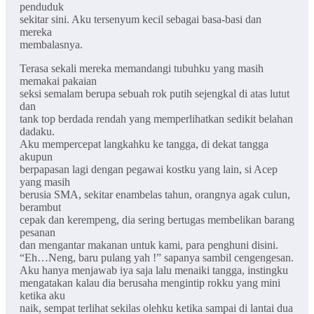
penduduk
sekitar sini. Aku tersenyum kecil sebagai basa-basi dan
mereka
membalasnya.
Terasa sekali mereka memandangi tubuhku yang masih
memakai pakaian
seksi semalam berupa sebuah rok putih sejengkal di atas lutut
dan
tank top berdada rendah yang memperlihatkan sedikit belahan
dadaku.
Aku mempercepat langkahku ke tangga, di dekat tangga
akupun
berpapasan lagi dengan pegawai kostku yang lain, si Acep
yang masih
berusia SMA, sekitar enambelas tahun, orangnya agak culun,
berambut
cepak dan kerempeng, dia sering bertugas membelikan barang
pesanan
dan mengantar makanan untuk kami, para penghuni disini.
“Eh…Neng, baru pulang yah !” sapanya sambil cengengesan.
Aku hanya menjawab iya saja lalu menaiki tangga, instingku
mengatakan kalau dia berusaha mengintip rokku yang mini
ketika aku
naik, sempat terlihat sekilas olehku ketika sampai di lantai dua