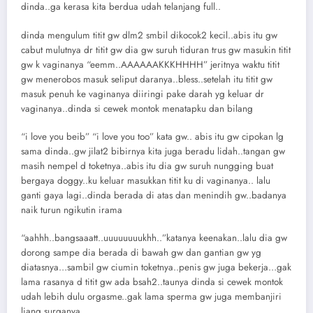
dinda..ga kerasa kita berdua udah telanjang full..
dinda mengulum titit gw dlm2 smbil dikocok2 kecil..abis itu gw
cabut mulutnya dr titit gw dia gw suruh tiduran trus gw masukin titit
gw k vaginanya “eemm..AAAAAAKKKHHHH” jeritnya waktu titit
gw menerobos masuk seliput daranya..bless..setelah itu titit gw
masuk penuh ke vaginanya diiringi pake darah yg keluar dr
vaginanya..dinda si cewek montok menatapku dan bilang
“i love you beib” “i love you too” kata gw.. abis itu gw cipokan lg
sama dinda..gw jilat2 bibirnya kita juga beradu lidah..tangan gw
masih nempel d toketnya..abis itu dia gw suruh nungging buat
bergaya doggy..ku keluar masukkan titit ku di vaginanya.. lalu
ganti gaya lagi..dinda berada di atas dan menindih gw..badanya
naik turun ngikutin irama
“aahhh..bangsaaatt..uuuuuuuukhh..”katanya keenakan..lalu dia gw
dorong sampe dia berada di bawah gw dan gantian gw yg
diatasnya…sambil gw ciumin toketnya..penis gw juga bekerja…gak
lama rasanya d titit gw ada bsah2..taunya dinda si cewek montok
udah lebih dulu orgasme..gak lama sperma gw juga membanjiri
liang surganya..