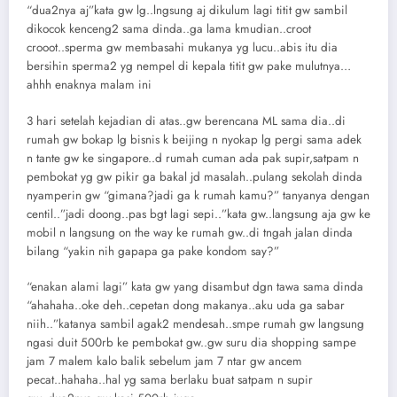
“dua2nya aj”kata gw lg..lngsung aj dikulum lagi titit gw sambil
dikocok kenceng2 sama dinda..ga lama kmudian..croot
crooot..sperma gw membasahi mukanya yg lucu..abis itu dia
bersihin sperma2 yg nempel di kepala titit gw pake mulutnya…
ahhh enaknya malam ini
3 hari setelah kejadian di atas..gw berencana ML sama dia..di
rumah gw bokap lg bisnis k beijing n nyokap lg pergi sama adek
n tante gw ke singapore..d rumah cuman ada pak supir,satpam n
pembokat yg gw pikir ga bakal jd masalah..pulang sekolah dinda
nyamperin gw “gimana?jadi ga k rumah kamu?” tanyanya dengan
centil..”jadi doong..pas bgt lagi sepi..”kata gw..langsung aja gw ke
mobil n langsung on the way ke rumah gw..di tngah jalan dinda
bilang “yakin nih gapapa ga pake kondom say?”
“enakan alami lagi” kata gw yang disambut dgn tawa sama dinda
“ahahaha..oke deh..cepetan dong makanya..aku uda ga sabar
niih..”katanya sambil agak2 mendesah..smpe rumah gw langsung
ngasi duit 500rb ke pembokat gw..gw suru dia shopping sampe
jam 7 malem kalo balik sebelum jam 7 ntar gw ancem
pecat..hahaha..hal yg sama berlaku buat satpam n supir