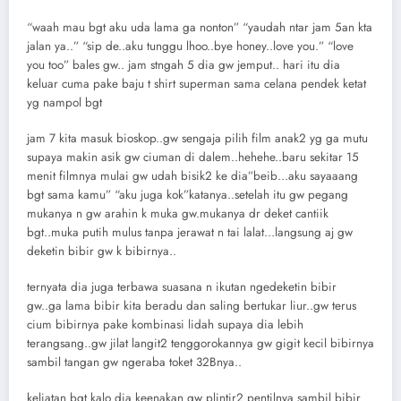
“waah mau bgt aku uda lama ga nonton” “yaudah ntar jam 5an kta
jalan ya..” “sip de..aku tunggu lhoo..bye honey..love you.” “love
you too” bales gw.. jam stngah 5 dia gw jemput.. hari itu dia
keluar cuma pake baju t shirt superman sama celana pendek ketat
yg nampol bgt
jam 7 kita masuk bioskop..gw sengaja pilih film anak2 yg ga mutu
supaya makin asik gw ciuman di dalem..hehehe..baru sekitar 15
menit filmnya mulai gw udah bisik2 ke dia”beib…aku sayaaang
bgt sama kamu” “aku juga kok”katanya..setelah itu gw pegang
mukanya n gw arahin k muka gw.mukanya dr deket cantiik
bgt..muka putih mulus tanpa jerawat n tai lalat…langsung aj gw
deketin bibir gw k bibirnya..
ternyata dia juga terbawa suasana n ikutan ngedeketin bibir
gw..ga lama bibir kita beradu dan saling bertukar liur..gw terus
cium bibirnya pake kombinasi lidah supaya dia lebih
terangsang..gw jilat langit2 tenggorokannya gw gigit kecil bibirnya
sambil tangan gw ngeraba toket 32Bnya..
keliatan bgt kalo dia keenakan gw plintir2 pentilnya sambil bibir