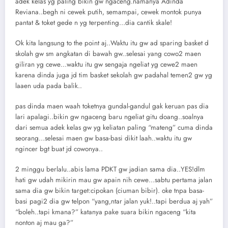
adek kelas yg paling bikin gw ngaceng.namanya Adinda
Reviana..begh ni cewek putih, semampai, cewek montok punya
pantat & toket gede n yg terpenting…dia cantik skale!
Ok kita langsung to the point aj..Waktu itu gw ad sparing basket d
skolah gw sm angkatan di bawah gw..selesai yang cowo2 maen
giliran yg cewe…waktu itu gw sengaja ngeliat yg cewe2 maen
karena dinda juga jd tim basket sekolah gw padahal temen2 gw yg
laaen uda pada balik..
pas dinda maen waah toketnya gundal-gandul gak keruan pas dia
lari apalagi..bikin gw ngaceng baru ngeliat gitu doang..soalnya
dari semua adek kelas gw yg keliatan paling “mateng” cuma dinda
seorang…selesai maen gw basa-basi dikit laah..waktu itu gw
ngincer bgt buat jd cowonya..
2 minggu berlalu..abis lama PDKT gw jadian sama dia..YES!dlm
hati gw udah mikirin mau gw apain nih cewe…sabtu pertama jalan
sama dia gw bikin target:cipokan (ciuman bibir). oke tnpa basa-
basi pagi2 dia gw telpon “yang,ntar jalan yuk!..tapi berdua aj yah”
“boleh..tapi kmana?” katanya pake suara bikin ngaceng “kita
nonton aj mau ga?”