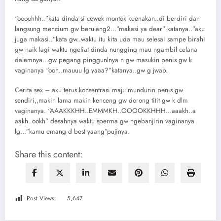
“oooohhh..”kata dinda si cewek montok keenakan..di berdiri dan
langsung mencium gw berulang2…”makasi ya dear” katanya..”aku
juga makasi..”kata gw..waktu itu kita uda mau selesai sampe birahi
gw naik lagi waktu ngeliat dinda nungging mau ngambil celana
dalemnya…gw pegang pinggunlnya n gw masukin penis gw k
vaginanya “ooh..mauuu lg yaaa?”katanya..gw g jwab.
Cerita sex – aku terus konsentrasi maju mundurin penis gw
sendiri,,makin lama makin kenceng gw dorong titit gw k dlm
vaginanya. “AAAKKKHH..EMMMKH..OOOOKKHHH…aaakh..a
aakh..ookh” desahnya waktu sperma gw ngebanjirin vaginanya
lg…”kamu emang d best yaang”pujinya.
Share this content:
Post Views:
5,647