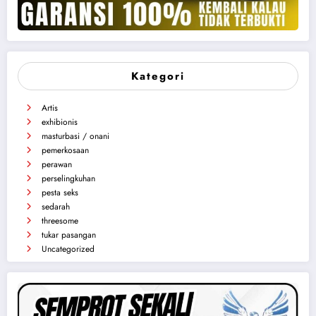
Kategori
Artis
exhibionis
masturbasi / onani
pemerkosaan
perawan
perselingkuhan