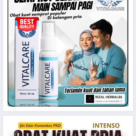
pesta seks
sedarah
threesome
tukar pasangan
Uncategorized