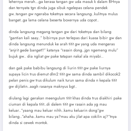
lehernya merah…ga kerasa tangan gw uda masuk k dalam BHnya
dan ternyata tgn dinda juga sibuk ngelepas celana pendek
gw..tangan gw ngeraba toketnya secara langsung..kulitnya mulus
banget..ga lama celana beserta boxernya uda copot..
dinda langsung megang tangan gw dari toketnya dan bilang
“gantian kali saay..” bibirnya pun terlepas dari kuasa bibir gw dan
dinda langsung menunduk ke arah titit gw yang uda mengeras
“anjrit gede banget!!” katanya “rasain dong..jgn ngemeng mulu”
bujuk gw.. dia ngliat gw pake tatapan nakal ala miyabi..
dan gak pake babibu langsung di liurin titit gw pake liurnya
supaya licin trus diemut dlm2 titit gw sama dinda sambil dikocok2
pelan penis gw trus dikulum naik turun sama dinda n kepala titit
gw dijilatin..aagh rasanya maknyus bgt..
diulang lagi gerakan meengulum titit khas dinda trus diakhiri pake
ciuman di kepala titit..di dalem titit gw rasain ada yg mau
keluar..”yaang mau keluar nihh..kamu keluarin dong”gw
bilang..”ahaha..kamu mau ya?mau aku jilat apa cokilin aj?”tnya
dinda si cewek montok.