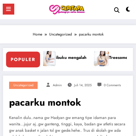
Skip
to
content
Home
Uncategorized
pacarku montok
Treesome Dengan Penis Besar Pegawai Hotel
Ngento
POPULER
Uncategorized
Admin
Juli 14, 2025
0 Comments
pacarku montok
Kenalin dulu..nama gw Hadyan gw emang tipe idaman para
wanita…jujur aj..gw ganteng, tinggi, kaya, badan gw atletis secara
gw anak basket n jalan tol gw gede.hehe.. Trus di skolah gw ada