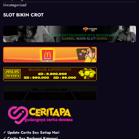
exhibionis
masturbasi / onani
pemerkosaan
perawan
perselingkuhan
pesta seks
sedarah
threesome
tukar pasangan
Uncategorized
SLOT BIKIN CROT