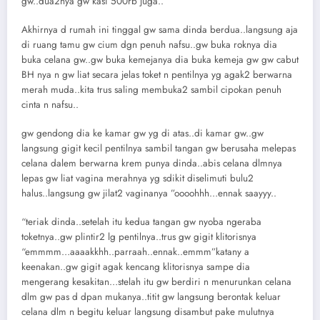
gw..dua2nya gw kasi 500rb juga..
Akhirnya d rumah ini tinggal gw sama dinda berdua..langsung aja
di ruang tamu gw cium dgn penuh nafsu..gw buka roknya dia
buka celana gw..gw buka kemejanya dia buka kemeja gw gw cabut
BH nya n gw liat secara jelas toket n pentilnya yg agak2 berwarna
merah muda..kita trus saling membuka2 sambil cipokan penuh
cinta n nafsu..
gw gendong dia ke kamar gw yg di atas..di kamar gw..gw
langsung gigit kecil pentilnya sambil tangan gw berusaha melepas
celana dalem berwarna krem punya dinda..abis celana dlmnya
lepas gw liat vagina merahnya yg sdikit diselimuti bulu2
halus..langsung gw jilat2 vaginanya ”oooohhh…ennak saayyy..
“teriak dinda..setelah itu kedua tangan gw nyoba ngeraba
toketnya..gw plintir2 lg pentilnya..trus gw gigit klitorisnya
“emmmm…aaaakkhh..parraah..ennak..emmm”katany a
keenakan..gw gigit agak kencang klitorisnya sampe dia
mengerang kesakitan…stelah itu gw berdiri n menurunkan celana
dlm gw pas d dpan mukanya..titit gw langsung berontak keluar
celana dlm n begitu keluar langsung disambut pake mulutnya