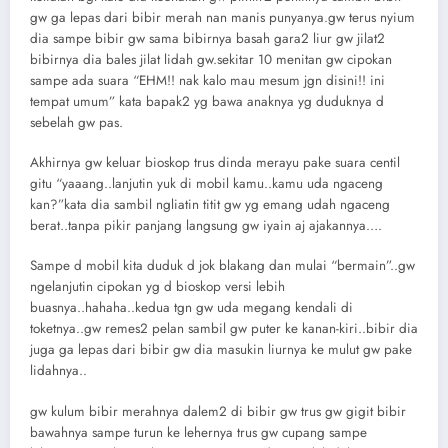
gw ga lepas dari bibir merah nan manis punyanya.gw terus nyium
dia sampe bibir gw sama bibirnya basah gara2 liur gw jilat2
bibirnya dia bales jilat lidah gw.sekitar 10 menitan gw cipokan
sampe ada suara “EHM!! nak kalo mau mesum jgn disini!! ini
tempat umum” kata bapak2 yg bawa anaknya yg duduknya d
sebelah gw pas.
Akhirnya gw keluar bioskop trus dinda merayu pake suara centil
gitu “yaaang..lanjutin yuk di mobil kamu..kamu uda ngaceng
kan?”kata dia sambil ngliatin titit gw yg emang udah ngaceng
berat..tanpa pikir panjang langsung gw iyain aj ajakannya….
Sampe d mobil kita duduk d jok blakang dan mulai “bermain”..gw
ngelanjutin cipokan yg d bioskop versi lebih
buasnya..hahaha..kedua tgn gw uda megang kendali di
toketnya..gw remes2 pelan sambil gw puter ke kanan-kiri..bibir dia
juga ga lepas dari bibir gw dia masukin liurnya ke mulut gw pake
lidahnya..
gw kulum bibir merahnya dalem2 di bibir gw trus gw gigit bibir
bawahnya sampe turun ke lehernya trus gw cupang sampe