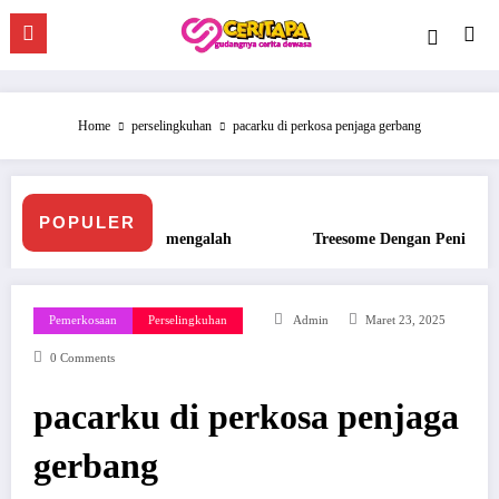
Skip
to
content
Home
perselingkuhan
pacarku di perkosa penjaga gerbang
POPULER
Treesome Dengan Penis Besar Pegawai Hotel
Ngento
Pemerkosaan
Perselingkuhan
Admin
Maret 23, 2025
0 Comments
pacarku di perkosa penjaga
gerbang