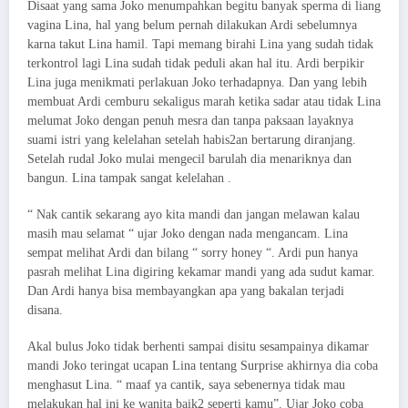
Disaat yang sama Joko menumpahkan begitu banyak sperma di liang
vagina Lina, hal yang belum pernah dilakukan Ardi sebelumnya
karna takut Lina hamil. Tapi memang birahi Lina yang sudah tidak
terkontrol lagi Lina sudah tidak peduli akan hal itu. Ardi berpikir
Lina juga menikmati perlakuan Joko terhadapnya. Dan yang lebih
membuat Ardi cemburu sekaligus marah ketika sadar atau tidak Lina
melumat Joko dengan penuh mesra dan tanpa paksaan layaknya
suami istri yang kelelahan setelah habis2an bertarung diranjang.
Setelah rudal Joko mulai mengecil barulah dia menariknya dan
bangun. Lina tampak sangat kelelahan .
“ Nak cantik sekarang ayo kita mandi dan jangan melawan kalau
masih mau selamat “ ujar Joko dengan nada mengancam. Lina
sempat melihat Ardi dan bilang “ sorry honey “. Ardi pun hanya
pasrah melihat Lina digiring kekamar mandi yang ada sudut kamar.
Dan Ardi hanya bisa membayangkan apa yang bakalan terjadi
disana.
Akal bulus Joko tidak berhenti sampai disitu sesampainya dikamar
mandi Joko teringat ucapan Lina tentang Surprise akhirnya dia coba
menghasut Lina. “ maaf ya cantik, saya sebenernya tidak mau
melakukan hal ini ke wanita baik2 seperti kamu”. Ujar Joko coba