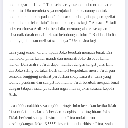
mempengaruhi Lina. “ Tapi sebenarnya semua ini rencana pacar
kamu itu. Dia meminta saya menjalankan kemauannya untuk
membuat kejutan kepadamu”. “Pacarmu bilang dia pengen ngeliat
kamu dientot lelaki lain”. Joko memperjelas lagi. “ Apaaa…!! Jadi
ini scenarionya Ardi. Sial betul dia, memang aku cewe apaan..”
Lina naik darah mulai terhasut kebohongan Joko. “ Baiklah klo itu
mau nya, dia akan melihat semuanya.” Ucap Lina lagi.
Lina yang emosi karena tipuan Joko berubah menjadi binal. Dia
membuka pintu kamar mandi dan menarik Joko disudut kamar
mandi. Dari arah itu Ardi dapat melihat dengan sangat jelas Lina
dan Joko saling bertukar lidah sambil berpelukan mesra. Ardi pun
semakin binggung melihat perubahan sikap Lina itu. Lina yang
tadinya pendiam dan sempat iba melihat Ardi berubah menjadi binal
dengan tatapan matanya seakan ingin menunjukan sesuatu kepada
Ardi.
“ aaachhh enakkhh sayaaanghh “ ringis Joko keenakan ketika lidah
Lina mulai menjalar keleher dan menghisap puting hitam Joko.
Tidak berhenti sampai kesitu jilatan Lina mulai turun
keselangkangan Joko. K****l besar itu mulai dihisap Lina, walau