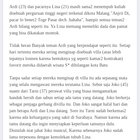
Ardi (23) dan pacarnya Lina (21) masih sama2 menempuh kuliah
disebuah perguruan tinggi negeri terkenal dikota Malang.”Anjrit Di,
pacar lo bener2 Toge Pasar dech..hahaha”, hampir semua teman2
Ardi bilang seperti itu. Ya Lina memang memeliki dada dan pantat
yang bisa dikatakan montok.
Tidak heran Banyak teman Ardi yang berpendapat seperti itu. Setiap
hari tertentu mereka sering menginap disebuah villa (atau lebih
tepatnya losmen karena bentuknya yg seperti kamar2 kontrakan)
favorit mereka didaerah wisata S* dibilangan kota Batu.
Tanpa sadar setiap mereka menginap di villa itu ada sepasang mata
yang selalu mengawasi mereka terutama Lina. Sebut saja Joko (45)
suami dari Tarni (37) perawat villa yang biasa mengantarkan
handuk bersih dan sabun setiap ada tamu yang datang. Joko berkerja
sebagai penjaga gerbang divilla itu. Dan Joko sangat hafal hari dan
jam berapa Ardi dan Lina datang. Sore itu Tarni sudah berkemas2
karena ada keluarganya yang sakit di Surabaya. Namun karena ada
tamu datang dia ingin menyiapkan keperluan tamunya dulu.
Disinilah niat jahat Joko muncul, Karena sebenarnya Joko sudah
lama terpesona dengan kemolekan tubuh Lina.