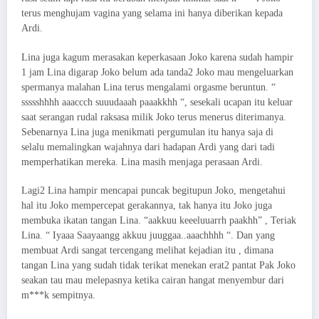
terus menghujam vagina yang selama ini hanya diberikan kepada
Ardi.
Lina juga kagum merasakan keperkasaan Joko karena sudah hampir
1 jam Lina digarap Joko belum ada tanda2 Joko mau mengeluarkan
spermanya malahan Lina terus mengalami orgasme beruntun. “
ssssshhhh aaaccch suuudaaah paaakkhh “, sesekali ucapan itu keluar
saat serangan rudal raksasa milik Joko terus menerus diterimanya.
Sebenarnya Lina juga menikmati pergumulan itu hanya saja di
selalu memalingkan wajahnya dari hadapan Ardi yang dari tadi
memperhatikan mereka. Lina masih menjaga perasaan Ardi.
Lagi2 Lina hampir mencapai puncak begitupun Joko, mengetahui
hal itu Joko mempercepat gerakannya, tak hanya itu Joko juga
membuka ikatan tangan Lina. “aakkuu keeeluuarrh paakhh” , Teriak
Lina. “ Iyaaa Saayaangg akkuu juuggaa..aaachhhh “. Dan yang
membuat Ardi sangat tercengang melihat kejadian itu , dimana
tangan Lina yang sudah tidak terikat menekan erat2 pantat Pak Joko
seakan tau mau melepasnya ketika cairan hangat menyembur dari
m***k sempitnya.