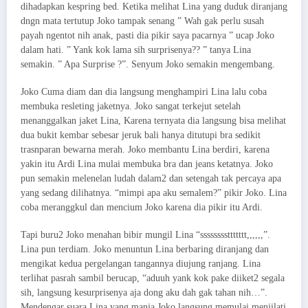
dihadapkan kespring bed. Ketika melihat Lina yang duduk diranjang
dngn mata tertutup Joko tampak senang ” Wah gak perlu susah
payah ngentot nih anak, pasti dia pikir saya pacarnya ” ucap Joko
dalam hati. ” Yank kok lama sih surprisenya?? ” tanya Lina
semakin. ” Apa Surprise ?”. Senyum Joko semakin mengembang.
Joko Cuma diam dan dia langsung menghampiri Lina lalu coba
membuka resleting jaketnya. Joko sangat terkejut setelah
menanggalkan jaket Lina, Karena ternyata dia langsung bisa melihat
dua bukit kembar sebesar jeruk bali hanya ditutupi bra sedikit
trasnparan bewarna merah. Joko membantu Lina berdiri, karena
yakin itu Ardi Lina mulai membuka bra dan jeans ketatnya. Joko
pun semakin melenelan ludah dalam2 dan setengah tak percaya apa
yang sedang dilihatnya. “mimpi apa aku semalem?” pikir Joko. Lina
coba meranggkul dan mencium Joko karena dia pikir itu Ardi.
Tapi buru2 Joko menahan bibir mungil Lina “ssssssssttttttt,,,,,,”.
Lina pun terdiam. Joko menuntun Lina berbaring diranjang dan
mengikat kedua pergelangan tangannya diujung ranjang. Lina
terlihat pasrah sambil berucap, “aduuh yank kok pake diiket2 segala
sih, langsung kesurprisenya aja dong aku dah gak tahan nih…”.
Mendengar suara Lina yang manja Joko langsung memulai menjilati