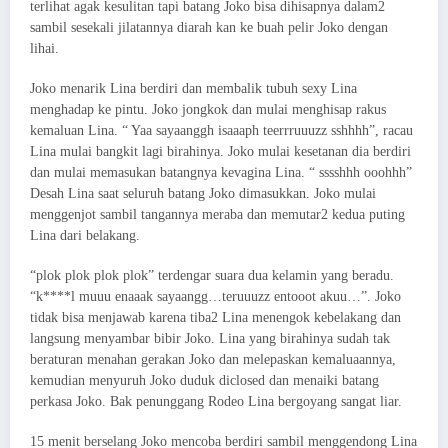
terlihat agak kesulitan tapi batang Joko bisa dihisapnya dalam2
sambil sesekali jilatannya diarah kan ke buah pelir Joko dengan
lihai.
Joko menarik Lina berdiri dan membalik tubuh sexy Lina
menghadap ke pintu. Joko jongkok dan mulai menghisap rakus
kemaluan Lina. “ Yaa sayaanggh isaaaph teerrruuuzz sshhhh”, racau
Lina mulai bangkit lagi birahinya. Joko mulai kesetanan dia berdiri
dan mulai memasukan batangnya kevagina Lina. “ sssshhh ooohhh”
Desah Lina saat seluruh batang Joko dimasukkan. Joko mulai
menggenjot sambil tangannya meraba dan memutar2 kedua puting
Lina dari belakang.
“plok plok plok plok” terdengar suara dua kelamin yang beradu.
“k****l muuu enaaak sayaangg…teruuuzz entooot akuu…”. Joko
tidak bisa menjawab karena tiba2 Lina menengok kebelakang dan
langsung menyambar bibir Joko. Lina yang birahinya sudah tak
beraturan menahan gerakan Joko dan melepaskan kemaluaannya,
kemudian menyuruh Joko duduk diclosed dan menaiki batang
perkasa Joko. Bak penunggang Rodeo Lina bergoyang sangat liar.
15 menit berselang Joko mencoba berdiri sambil menggendong Lina