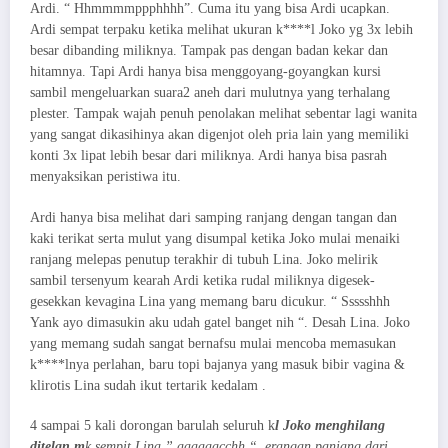
Ardi. “ Hhmmmmppphhhh”. Cuma itu yang bisa Ardi ucapkan.
Ardi sempat terpaku ketika melihat ukuran k****l Joko yg 3x lebih
besar dibanding miliknya. Tampak pas dengan badan kekar dan
hitamnya. Tapi Ardi hanya bisa menggoyang-goyangkan kursi
sambil mengeluarkan suara2 aneh dari mulutnya yang terhalang
plester. Tampak wajah penuh penolakan melihat sebentar lagi wanita
yang sangat dikasihinya akan digenjot oleh pria lain yang memiliki
konti 3x lipat lebih besar dari miliknya. Ardi hanya bisa pasrah
menyaksikan peristiwa itu.
Ardi hanya bisa melihat dari samping ranjang dengan tangan dan
kaki terikat serta mulut yang disumpal ketika Joko mulai menaiki
ranjang melepas penutup terakhir di tubuh Lina. Joko melirik
sambil tersenyum kearah Ardi ketika rudal miliknya digesek-
gesekkan kevagina Lina yang memang baru dicukur. “ Ssssshhh
Yank ayo dimasukin aku udah gatel banget nih “. Desah Lina. Joko
yang memang sudah sangat bernafsu mulai mencoba memasukan
k****lnya perlahan, baru topi bajanya yang masuk bibir vagina &
klirotis Lina sudah ikut tertarik kedalam .
4 sampai 5 kali dorongan barulah seluruh k
l Joko menghilang
ditelan m
k sempit Lina.” aaaaaacchh “, erangan panjang dari