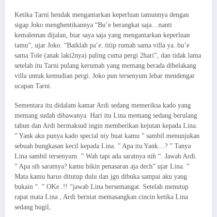
Ketika Tarni hendak mengantarkan keperluan tamunnya dengan
sigap Joko menghentikannya “Bu’e berangkat saja…nanti
kemaleman dijalan, biar saya saja yang mengantarkan keperluan
tamu”, ujar Joko. “Baiklah pa’e..titip rumah sama villa ya..bu’e
sama Tole (anak laki2nya) paling cuma pergi 2hari”, dan tidak lama
setelah itu Tarni pulang kerumah yang memang berada dibelakang
villa untuk kemudian pergi. Joko pun tersenyum lebar mendengar
ucapan Tarni.
Sementara itu didalam kamar Ardi sedang memeriksa kado yang
memang sudah dibawanya. Hari itu Lina memang sedang berulang
tahun dan Ardi bermaksud ingin memberikan kejutan kepada Lina.
” Yank aku punya kado special niy buat kamu ” sambil menunjukan
sebuah bungkasan kecil kepada Lina. ” Apa itu Yank…? ” Tanya
Lina sambil tersenyum. ” Wah tapi ada saratnya nih “. Jawab Ardi.
” Apa sih saratnya? kamu bikin penasaran aja dech” ujar Lina. ”
Mata kamu harus ditutup dulu dan jgn dibuka sampai aku yang
bukain “. ” OKe..!! “jawab Lina bersemangat. Setelah menutup
rapat mata Lina , Ardi berniat memasangkan cincin ketika Lina
sedang bugil,