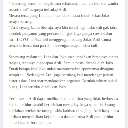
“ Sekarang kamu liat bagaimana seharusnya memperlakukan wanita
secantik ini” ucapnya terhadap Ardi.
Merasa tersanjung Lina pun memeluk mesra tubuh kekar Joko
seraya berucap,
“ Ach sayang kamu bisa aja, ayo kita mulai lagi…aku dah gak tahan
disodok punyamu yang perkasa ini, gak kaya punya cowo sialan
itu…LOYO …!!!sambil menggengam batang Joko. Ardi Cuma
semakin lemas dan pasrah mendengar ucapan Lina tadi.
Sepanjang malam itu Lina dan Joko menumpahkan birahinya diatas
ranjang tentunya dihadapan Ardi. Semua posisi dicoba oleh Joko .
Entah berapa kali Joko sudah memuncratkan spermanya divagina
sempit itu. Sedangkan Ardi juga berulang kali mendengar jeritan
histeris dari Lina saat mendapatkan orgamse. Barulah sekitar pukul
3 pagi Lina tertidur dipelukan Joko.
Cerita sex – Ardi dapat melihat Joko dan Lina yang tidak berbusana
ketika tertidur sambil berpelukan mesra layaknya suami istri yang
kelelahan setelah bertarung habis-habisan diranjang. Ardi hanya bisa
terdiam menyaksikan kejadian itu dan akhirnya Ardi pun tertidur
tanpa bisa berbuat apa-apa.