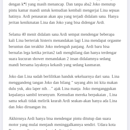
dengan k
*
l yang masih menancap. Dan tanpa aba2 Joko menutup
pintu kamar mandi untuk kemudian kembali mengerjai Lina sepuas
hatinya. Ardi penasaran akan apa yang terjadi didalam sana. Hanya
jeritan kenikmatan Lina dan Joko yang bisa didengar Ardi.
Selama 40 menit didalam sana Ardi sempat mendengar beberapa
kali Lina berteriak histeris menandakan lagi Lina mendapat orgasme
beruntun dan terakhir Joko melenguh panjang. Ardi baru bisa
bernafas lega ketika jeritan2 tadi menghilang dan hanya terdengar
suara kucuran shower menandakan 2 insan didalamnya sedang
mandi bersama layaknya kekasih yang sedang kasmaran.
Joko dan Lina sudah berlilitkan handuk sekeluarnya dari sana. Lina
menggandeng tangan Joko dan bilang “ sayang abis ini kita makan
dulu yuk, aku laper nih…” ajak Lina manja. Joko menganggukan
kepalanya sambil tersenyum. Kemudian mereka berpakaian , Lina
sama sekali tidak melirik kearah Ardi seakan-akan hanya ada Lina
dan Joko diruangan itu.
Akhirnnya Ardi hanya bisa mendengar pintu ditutup dan suara
motor yang mulai menjauh meninggalkannya sendiri. Udara kota