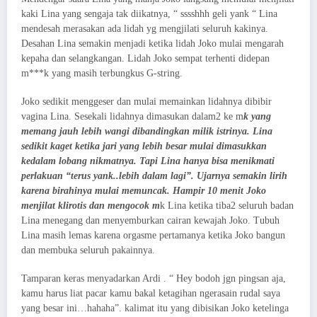
kaki Lina yang sengaja tak diikatnya, “ sssshhh geli yank “ Lina
mendesah merasakan ada lidah yg mengjilati seluruh kakinya.
Desahan Lina semakin menjadi ketika lidah Joko mulai mengarah
kepaha dan selangkangan. Lidah Joko sempat terhenti didepan
m***k yang masih terbungkus G-string.
Joko sedikit menggeser dan mulai memainkan lidahnya dibibir
vagina Lina. Sesekali lidahnya dimasukan dalam2 ke m
k yang
memang jauh lebih wangi dibandingkan milik istrinya. Lina
sedikit kaget ketika jari yang lebih besar mulai dimasukkan
kedalam lobang nikmatnya. Tapi Lina hanya bisa menikmati
perlakuan “terus yank..lebih dalam lagi”. Ujarnya semakin lirih
karena birahinya mulai memuncak. Hampir 10 menit Joko
menjilat klirotis dan mengocok m
k Lina ketika tiba2 seluruh badan
Lina menegang dan menyemburkan cairan kewajah Joko. Tubuh
Lina masih lemas karena orgasme pertamanya ketika Joko bangun
dan membuka seluruh pakainnya.
Tamparan keras menyadarkan Ardi . “ Hey bodoh jgn pingsan aja,
kamu harus liat pacar kamu bakal ketagihan ngerasain rudal saya
yang besar ini…hahaha”. kalimat itu yang dibisikan Joko ketelinga