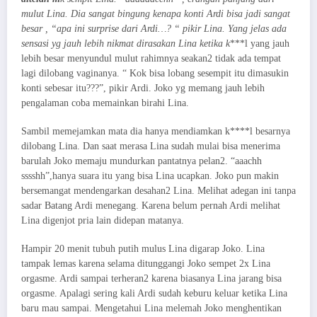
mulut Lina. Dia sangat bingung kenapa konti Ardi bisa jadi sangat
besar , “apa ini surprise dari Ardi…? “ pikir Lina. Yang jelas ada
sensasi yg jauh lebih nikmat dirasakan Lina ketika k
***l yang jauh
lebih besar menyundul mulut rahimnya seakan2 tidak ada tempat
lagi dilobang vaginanya. “ Kok bisa lobang sesempit itu dimasukin
konti sebesar itu???”, pikir Ardi. Joko yg memang jauh lebih
pengalaman coba memainkan birahi Lina.
Sambil memejamkan mata dia hanya mendiamkan k****l besarnya
dilobang Lina. Dan saat merasa Lina sudah mulai bisa menerima
barulah Joko memaju mundurkan pantatnya pelan2. “aaachh
sssshh”,hanya suara itu yang bisa Lina ucapkan. Joko pun makin
bersemangat mendengarkan desahan2 Lina. Melihat adegan ini tanpa
sadar Batang Ardi menegang. Karena belum pernah Ardi melihat
Lina digenjot pria lain didepan matanya.
Hampir 20 menit tubuh putih mulus Lina digarap Joko. Lina
tampak lemas karena selama ditunggangi Joko sempet 2x Lina
orgasme. Ardi sampai terheran2 karena biasanya Lina jarang bisa
orgasme. Apalagi sering kali Ardi sudah keburu keluar ketika Lina
baru mau sampai. Mengetahui Lina melemah Joko menghentikan