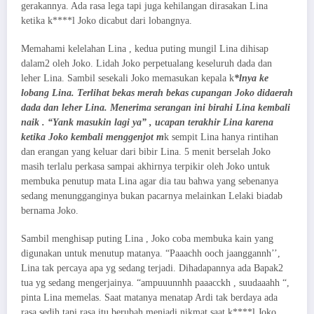
gerakannya. Ada rasa lega tapi juga kehilangan dirasakan Lina
ketika k****l Joko dicabut dari lobangnya.
Memahami kelelahan Lina , kedua puting mungil Lina dihisap
dalam2 oleh Joko. Lidah Joko perpetualang keseluruh dada dan
leher Lina. Sambil sesekali Joko memasukan kepala k
*lnya ke
lobang Lina. Terlihat bekas merah bekas cupangan Joko didaerah
dada dan leher Lina. Menerima serangan ini birahi Lina kembali
naik . “Yank masukin lagi ya” , ucapan terakhir Lina karena
ketika Joko kembali menggenjot m
k sempit Lina hanya rintihan
dan erangan yang keluar dari bibir Lina. 5 menit berselah Joko
masih terlalu perkasa sampai akhirnya terpikir oleh Joko untuk
membuka penutup mata Lina agar dia tau bahwa yang sebenanya
sedang menungganginya bukan pacarnya melainkan Lelaki biadab
bernama Joko.
Sambil menghisap puting Lina , Joko coba membuka kain yang
digunakan untuk menutup matanya. “Paaachh ooch jaanggannh’’,
Lina tak percaya apa yg sedang terjadi. Dihadapannya ada Bapak2
tua yg sedang mengerjainya. “ampuuunnhh paaacckh , suudaaahh “,
pinta Lina memelas. Saat matanya menatap Ardi tak berdaya ada
rasa sedih tapi rasa itu berubah menjadi nikmat saat k****l Joko