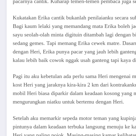
pacarnya cantik. Kuharap temen-temen pembaca juga se
Kukatakan Erika cantik bukanlah penilaianku secara sub
Bagi kaum lelaki yang memandang mata Erika boleh jadi
sayu seolah-olah minta digituin ditambah lagi dengan bi
sedang gemes. Tapi memang Erika cewek matre. Dasarn
dengan Heri, Erika punya pacar yang jauh lebih ganten
kalau lebih baik cowok nggak usah ganteng tapi kaya d
Pagi itu aku kebetulan ada perlu sama Heri mengenai 
kost Heri yang jaraknya kira-kira 2 km dari kontrakank
mobil Heri biasa diparkir dalam keadaan kosong yang 
mengurungkan niatku untuk bertemu dengan Heri.
Setelah aku memarkir sepeda motor teman yang kupinj
pintunya dalam keadaan terbuka langsung menuju ke k
Heri yang paling pojok. Masing-masing kamar kelihatan