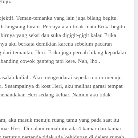
tuju.
jektif. Teman-temanku yang lain juga bilang begitu.
 langsung birahi. Percaya atau tidak mata Erika begitu
birnya yang seksi dan suka digigit-gigit kalau Erika
ya aku berkata demikian karena sebelum pacaran
g dari temanku, Heri. Erika juga pernah bilang kepadaku
ibanding cowok ganteng tapi kere. Nah, lho..
masalah kuliah. Aku mengendarai sepeda motor menuju
u. Sesampainya di kost Heri, aku melihat garasi tempat
menandakan Heri sedang keluar. Namun aku tidak
am, aku masuk menuju ruang tamu yang pada saat itu
amar Heri. Di dalam rumah itu ada 4 kamar dan kamar
 tertutup pertanda tidak ada kehidupan di dalam rumah