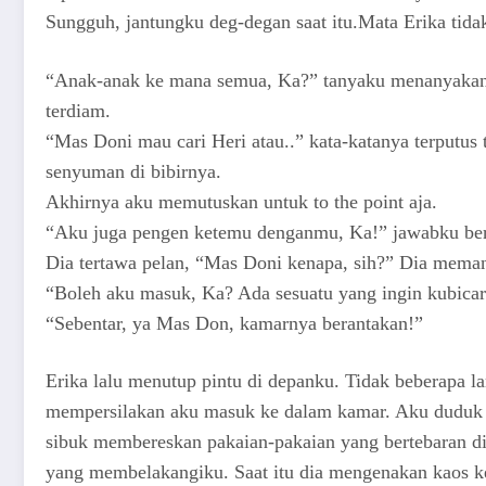
Sungguh, jantungku deg-degan saat itu.Mata Erika tid
“Anak-anak ke mana semua, Ka?” tanyaku menanyakan a
terdiam.
“Mas Doni mau cari Heri atau..” kata-katanya terputus
senyuman di bibirnya.
Akhirnya aku memutuskan untuk to the point aja.
“Aku juga pengen ketemu denganmu, Ka!” jawabku ber
Dia tertawa pelan, “Mas Doni kenapa, sih?” Dia mema
“Boleh aku masuk, Ka? Ada sesuatu yang ingin kubica
“Sebentar, ya Mas Don, kamarnya berantakan!”
Erika lalu menutup pintu di depanku. Tidak beberapa la
mempersilakan aku masuk ke dalam kamar. Aku duduk di 
sibuk membereskan pakaian-pakaian yang bertebaran di 
yang membelakangiku. Saat itu dia mengenakan kaos k