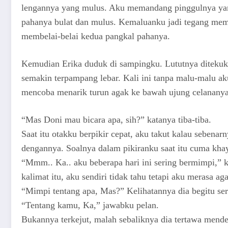
lengannya yang mulus. Aku memandang pinggulnya yang
pahanya bulat dan mulus. Kemaluanku jadi tegang me
membelai-belai kedua pangkal pahanya.
Kemudian Erika duduk di sampingku. Lututnya ditekuk
semakin terpampang lebar. Kali ini tanpa malu-malu a
mencoba menarik turun agak ke bawah ujung celananya
“Mas Doni mau bicara apa, sih?” katanya tiba-tiba.
Saat itu otakku berpikir cepat, aku takut kalau sebena
dengannya. Soalnya dalam pikiranku saat itu cuma kha
“Mmm.. Ka.. aku beberapa hari ini sering bermimpi,”
kalimat itu, aku sendiri tidak tahu tetapi aku merasa a
“Mimpi tentang apa, Mas?” Kelihatannya dia begitu se
“Tentang kamu, Ka,” jawabku pelan.
Bukannya terkejut, malah sebaliknya dia tertawa men