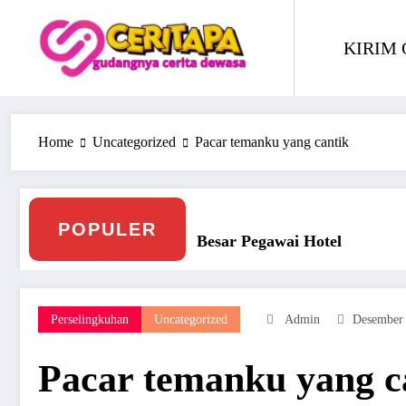
Skip
to
KIRIM 
content
Home
Uncategorized
Pacar temanku yang cantik
POPULER
tel
Ngentot Bersama Perawan Montok Berjilbab
Perselingkuhan
Uncategorized
Admin
Desember 
Pacar temanku yang c