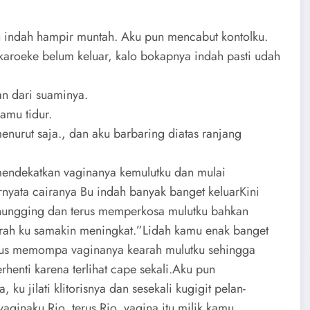
u indah hampir muntah. Aku pun mencabut kontolku.
karoeke belum keluar, kalo bokapnya indah pasti udah
an dari suaminya.
amu tidur.
urut saja., dan aku barbaring diatas ranjang
mendekatkan vaginanya kemulutku dan mulai
nyata cairanya Bu indah banyak banget keluarKini
 nungging dan terus memperkosa mulutku bahkan
rah ku samakin meningkat.”Lidah kamu enak banget
terus memompa vaginanya kearah mulutku sehingga
rhenti karena terlihat cape sekali.Aku pun
 jilati klitorisnya dan sesekali kugigit pelan-
aginaku Rio, terus Rio, vagina itu milik kamu