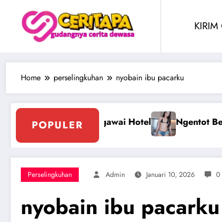
Skip
to
KIRIM
content
Home
perselingkuhan
nyobain ibu pacarku
sama Perawan Montok Berjilbab
Ngentot Peraw
POPULER
Perselingkuhan
Admin
Januari 10, 2026
0
nyobain ibu pacarku