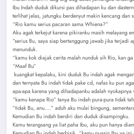
Ibu Indah duduk dikursi pas dihadapan ku dan daster
terlihat jelas, jatungku berdenyut makin kencang dan
“Rio kamu serius pacaran sama Whiena?”
Aku agak terkejut karena pikiranku masih melayang e
”serius Bu, saya siap bertanggung jawab jika terjadi
menunduk.
“kamu kok diajak cerita malah nunduk sih Rio, kan ga
“Maaf Bu”
kuangkat kepalaku, kini duduk Bu indah agak menga
dan ternyata Bu indah tidak pake cd, nafas ku pun a
apa-apa karena yang dihadapanku adalah nyokapnya 
“kamu kenapa Rio” tanya Bu indah pura-pura tidak tah
”tidak Bu, anu….” aduh aku mulai bingung, sementa
Kemudian Bu indah berdiri dan duduk disampingku.
Kamu terangsang ya liat paha Ibu, aku pun hanya di
Kemudian Bu indah berbisik, “kamu puasin Ibu ya ini