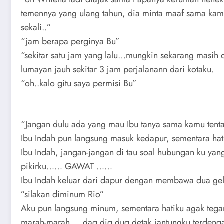
temennya yang ulang tahun, dia minta maaf sama kamu
sekali..”
“jam berapa perginya Bu”
“sekitar satu jam yang lalu…mungkin sekarang masi
lumayan jauh sekitar 3 jam perjalanann dari kotaku.
“oh..kalo gitu saya permisi Bu”
“Jangan dulu ada yang mau Ibu tanya sama kamu tenta
Ibu Indah pun langsung masuk kedapur, sementara hat
Ibu Indah, jangan-jangan di tau soal hubungan ku yang
pikirku…… GAWAT ……
Ibu Indah keluar dari dapur dengan membawa dua ge
”silakan diminum Rio”
Aku pun langsung minum, sementara hatiku agak tega
marah-marah…. dag dig dug detak jantungku terdengar