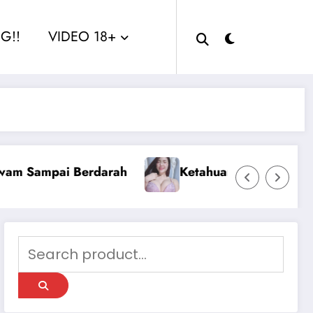
G!!
VIDEO 18+
akak Nina
Sange Berat Aku Ngentot Dengan 2