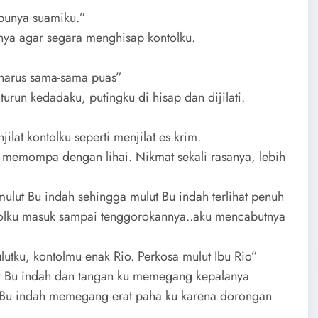
 punya suamiku.”
ya agar segara menghisap kontolku.
a harus sama-sama puas”
run kedadaku, putingku di hisap dan dijilati.
at kontolku seperti menjilat es krim.
memompa dengan lihai. Nikmat sekali rasanya, lebih
lut Bu indah sehingga mulut Bu indah terlihat penuh
tolku masuk sampai tenggorokannya..aku mencabutnya
utku, kontolmu enak Rio. Perkosa mulut Ibu Rio”
t Bu indah dan tangan ku memegang kepalanya
n Bu indah memegang erat paha ku karena dorongan