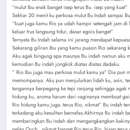
“mulut Ibu enak banget isep terus Bu. isep yang kuat”
Sektiar 20 menit ku perkosa mulut Bu Indah sampai B
“kuat juga kamu Rio ya udah hampir setengah jam di 
keluar trus langsung tidur, dasar egois banget”
Ternyata Bu Indah selama ini jarang mendapat kepuas
Sekarang giliran Ibu yang kamu puasin Rio sekarang k
Aku agak bingung apa maunya Bu indah namun aku men
kemudian Bu indah jongkok diatas diatas dadaku.
” Rio Ibu juga mau perkosa mulut kamu ya” Dia pun 
memompanya. Aku pun menjulurkan lidah ku, asin, ter
tangannya berpegang ke tepi ranjang sehingga agak
hidung ku, aroma harum dari vaginanya membuat gai
Rio hidung kamu juga..terus Rio, nikmat” Bu indah 
terkadang aku kesulitan bernafas.Akhirnya Bu indah be
membaringkan Bu indah dan mengangkangkan kakinya, ku
pelan.Ouch…nikmat banget Rio terus Rio, hisap terus v