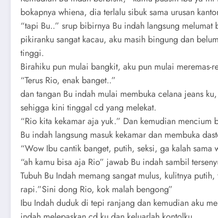
bokapnya whiena, dia terlalu sibuk sama urusan kanto
“tapi Bu..” srup bibirnya Bu indah langsung meluma
pikiranku sangat kacau, aku masih bingung dan belum
tinggi.
Birahiku pun mulai bangkit, aku pun mulai meremas-r
“Terus Rio, enak banget..”
dan tangan Bu indah mulai membuka celana jeans ku
sehigga kini tinggal cd yang melekat.
“Rio kita kekamar aja yuk.” Dan kemudian mencium b
Bu indah langsung masuk kekamar dan membuka daster
“Wow Ibu cantik banget, putih, seksi, ga kalah sama 
“ah kamu bisa aja Rio” jawab Bu indah sambil tersen
Tubuh Bu Indah memang sangat mulus, kulitnya putih, 
rapi.”Sini dong Rio, kok malah bengong”
Ibu Indah duduk di tepi ranjang dan kemudian aku 
indah melepaskan cd ku dan keluarlah kontolku.