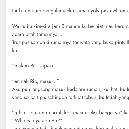
Ini ku ceritain pengalamanku sama nyokapnya whien
Waktu itu kira-kira jam 8 malem ku berniat mau kerum
acara ultah temennya…
Trus pas sampe dirumahnya ternyata yang buka pintu 
ku…
“malam Bu” sapaku.
“en nak Rio, masuk..”
Aku pun langsung masuk kedalam rumah, kulihat Ibu I
yang serba tipis sehingga terlihat tubuh Ibu Indah yang
”gila ni Ibu, udah nikah kok masih seksi banget ya” ka
“Whiena nya ada Bu?”
“oh Whiena tadi diajak sama Papanya kerumah nenekny