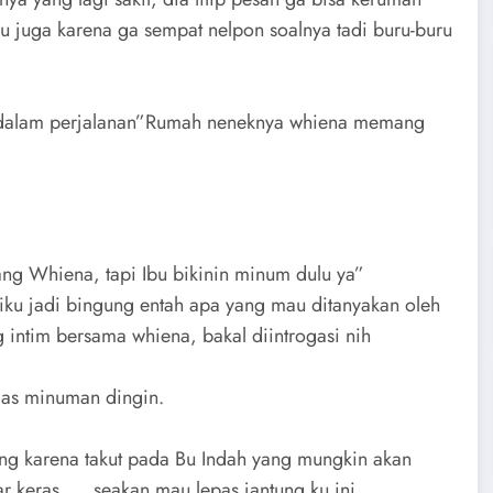
 juga karena ga sempat nelpon soalnya tadi buru-buru
h dalam perjalanan”Rumah neneknya whiena memang
ng Whiena, tapi Ibu bikinin minum dulu ya”
iku jadi bingung entah apa yang mau ditanyakan oleh
 intim bersama whiena, bakal diintrogasi nih
las minuman dingin.
ng karena takut pada Bu Indah yang mungkin akan
 keras …. seakan mau lepas jantung ku ini.