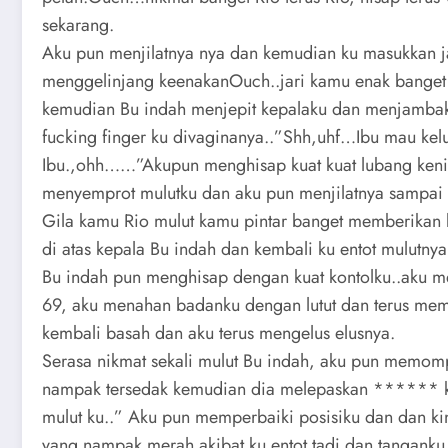
sekarang.
Aku pun menjilatnya nya dan kemudian ku masukkan j
menggelinjang keenakanOuch..jari kamu enak banget
kemudian Bu indah menjepit kepalaku dan menjamba
fucking finger ku divaginanya..”Shh,uhf…Ibu mau kelu
Ibu.,ohh……”Akupun menghisap kuat kuat lubang kenikm
menyemprot mulutku dan aku pun menjilatnya sampai 
Gila kamu Rio mulut kamu pintar banget memberikan 
di atas kepala Bu indah dan kembali ku entot mulutnya
Bu indah pun menghisap dengan kuat kontolku..aku m
69, aku menahan badanku dengan lutut dan terus m
kembali basah dan aku terus mengelus elusnya.
Serasa nikmat sekali mulut Bu indah, aku pun memo
nampak tersedak kemudian dia melepaskan ****** 
mulut ku..” Aku pun memperbaiki posisiku dan dan ki
yang nampak merah akibat ku entot tadi dan tanganku 