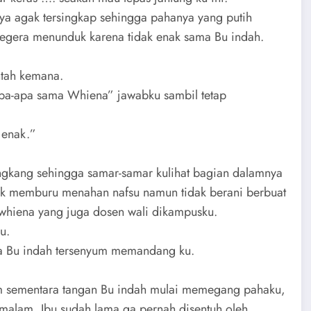
nya agak tersingkap sehingga pahanya yang putih
 segera menunduk karena tidak enak sama Bu indah.
ntah kemana.
 apa-apa sama Whiena” jawabku sambil tetap
 enak.”
ngkang sehingga samar-samar kulihat bagian dalamnya
gak memburu menahan nafsu namun tidak berani berbuat
whiena yang juga dosen wali dikampusku.
u.
ra Bu indah tersenyum memandang ku.
am sementara tangan Bu indah mulai memegang pahaku,
 malam, Ibu sudah lama ga pernah disentuh oleh