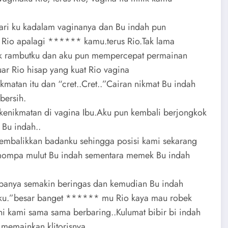
ari ku kadalam vaginanya dan Bu indah pun
 Rio apalagi ****** kamu.terus Rio.Tak lama
k rambutku dan aku pun mempercepat permainan
ar Rio hisap yang kuat Rio vagina
atan itu dan “cret..Cret..”Cairan nikmat Bu indah
bersih.
kenikmatan di vagina Ibu.Aku pun kembali berjongkok
 Bu indah..
embalikkan badanku sehingga posisi kami sekarang
emompa mulut Bu indah sementara memek Bu indah
mpanya semakin beringas dan kemudian Bu indah
ku.”besar banget ****** mu Rio kaya mau robek
ni kami sama sama berbaring..Kulumat bibir bi indah
memainkan klitorisnya..