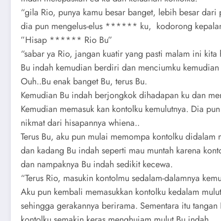
“gila Rio, punya kamu besar banget, lebih besar dari
dia pun mengelus-elus ****** ku, kodorong kepalan
”Hisap ****** Rio Bu”
“sabar ya Rio, jangan kuatir yang pasti malam ini kit
Bu indah kemudian berdiri dan menciumku kemudian tu
Ouh..Bu enak banget Bu, terus Bu.
Kemudian Bu indah berjongkok dihadapan ku dan menjil
Kemudian memasuk kan kontolku kemulutnya. Dia pun 
nikmat dari hisapannya whiena..
Terus Bu, aku pun mulai memompa kontolku didalam mu
dan kadang Bu indah seperti mau muntah karena kon
dan nampaknya Bu indah sedikit kecewa.
“Terus Rio, masukin kontolmu sedalam-dalamnya kemul
Aku pun kembali memasukkan kontolku kedalam mulu
sehingga gerakannya berirama. Sementara itu tanga
kontolku semakin keras menghujam mulut Bu indah.