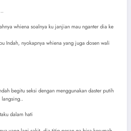
a…
ahnya whiena soalnya ku janjian mau nganter dia ke
Ibu Indah, nyokapnya whiena yang juga dosen wali
ndah begitu seksi dengan menggunakan daster putih
 langsing..
taku dalam hati
a yang lagi sakit, dia titip pesan ga bisa kerumah