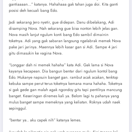
gantiaaaan…” katanya. Hahahaaa gak tahan juga doi. Kita ganti
posisi deh kecuali bang Edo.
Jadi sekarang Jero nyetir, gue didepan. Danu dibelakang, Adi
disamping Nova. Nah sekarang gue bisa nonton lebih jelas gan.
Nova masih lanjut ngulum konti bang Edo sambil dimainin
toketnya. Adi yang gak sabaran langsung ngelabrak memek Nova
pake jari jarinya. Maennya lebih kasar gan si Adi. Sampe 4 jari
gitu dimasukin ke vagina Nova.
“Longgar dah ni memek hahaha” kata Adi. Gak lama si Nova
kayanya kecapean. Dia bangun bentar dari ngulum kontol bang
Edo. Mukanye napsuin banget gan. rambut acak acakan, tenktop
kebuka sampe perut terus toketnya kemana mana hahaha. Toketnya
si gak gede gan malah agak ngondoy gitu tapi pentilnya mancung
banget. Keseringan diremes kali ya. Belom lagi tu pahanya yang
mulus banget sampe memeknya yang keliatan. Roknya udah naek
sepinggul.
“bentar ya.. aku capek nih” katanya lemes.