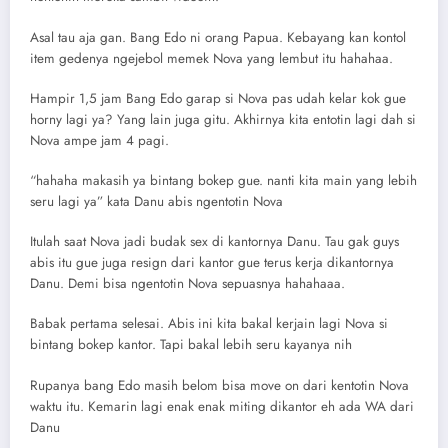
Asal tau aja gan. Bang Edo ni orang Papua. Kebayang kan kontol
item gedenya ngejebol memek Nova yang lembut itu hahahaa.
Hampir 1,5 jam Bang Edo garap si Nova pas udah kelar kok gue
horny lagi ya? Yang lain juga gitu. Akhirnya kita entotin lagi dah si
Nova ampe jam 4 pagi.
“hahaha makasih ya bintang bokep gue. nanti kita main yang lebih
seru lagi ya” kata Danu abis ngentotin Nova
Itulah saat Nova jadi budak sex di kantornya Danu. Tau gak guys
abis itu gue juga resign dari kantor gue terus kerja dikantornya
Danu. Demi bisa ngentotin Nova sepuasnya hahahaaa.
Babak pertama selesai. Abis ini kita bakal kerjain lagi Nova si
bintang bokep kantor. Tapi bakal lebih seru kayanya nih
Rupanya bang Edo masih belom bisa move on dari kentotin Nova
waktu itu. Kemarin lagi enak enak miting dikantor eh ada WA dari
Danu