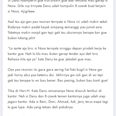
Si Danu nyamperin gue trus bisikin gue soal rencana mau garap si
Nova. Gile cuy trrnyata Danu udah kumpulin 8 cowok buat kerjain
si Nova. Ajigileee.
Asal tau aja gan pas reunian ternyata si Nova ini udah makin sekel.
Bodynya makin padet kayak simpang semanggi pas jumat sore.
Toketnya makin nonjol gan tapi gak tau ukurannya berape kan gue
bukan tukang jahit
“Lo sante aja bro. si Nova ternyata minggu depan pindah kerja ke
kantor gue. Nah lo klo mau ikutan garap tender ayo deh bro.
Rahasia kita aja ya” kata Danu ke gue. Jelaslah gue mau.
Oya pas reunian itu gara gara sering liat foto bugil si Nova gw
jadi horny abis pas ketemu doi. Akhirnya gw coli gan di wc tapi
gak tau kenape tu wc bau bener. Bau pesing, bukan bau konti gue!
Tiba di Hari-H. Kata Danu rencananya Nova disuruh lembur di
kantor. Nah si Danu dan 8 cowok temen kantornya juga udah siap
jagain kantor. Ada si Beni, Doni, Ahmad, Adi, Jero, terus siapa lagi
tu gue lupa. Ada yang tatoan deh pokoknya.