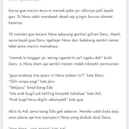
Karna gue mainin terus tu memek pake jari alhirnya jadi basah
gan. Si Nova udah mendesah desah aja pingin buruan dientot
kayanya.
10 menitan gue kerjain Nova sekarang gantian giliran Danu. Masih
sama kayak gue Danu ngehajar Nova dari belakang sambil remes
toket sama mainin memeknya.
“memek lo longgar ya. sering ngentot lo ya? ngaku deh” bisik
Danu. si Nova diem aja sambil merem melek nikmatin permainan.
“guys enaknya kita apain ni Nova malem ini?” kata Danu.
“Gilir ampe pagi” kata Jero
“Setujuuu” lanjut bang Edo
“kita arak bugil yuk keliling komplek hahahaa” kata Adi.
“Arak bugil terus digilir sekomplek” kata gue
Abis itu Adi sama bang Edo gak sabaran. Mereka udah buka baju
ama celana aje trus nyamperin Nova yang diobok obok Danu.
“Isep dong.. isep doong” kata Adi