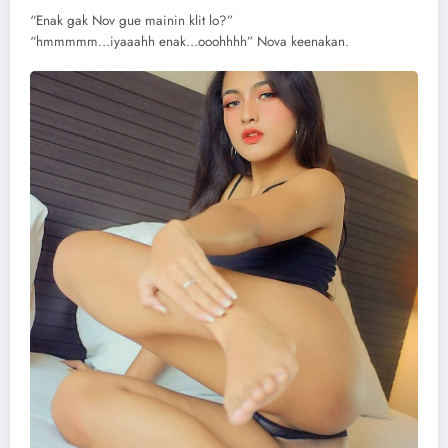
“Enak gak Nov gue mainin klit lo?”
“hmmmmm…iyaaahh enak…ooohhhh” Nova keenakan.