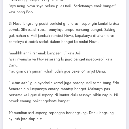
“Ayo neng Nova saya belum puas tadi. Sedotannya enak banget”
kata bang Edo.
Si Nova langsung posisi berlutut gitu terus nyepongin kontol tu dua
cowok. Sllrrp…sllrrpp… bunyinya ampe kenceng banget. Saking
gak nahan si Adi jambak rambut Nova, kepalanya ditahan terus
kontolnya disodok sodok dalem banget ke mulut Nova.
“aaahhh annjiirrr enak bangeett…” kata Adi
“gak nyangka ya Nov sekarang lo jago banget ngebokep” kata
Danu.
“tau gini dari jaman kuliah udah gue pake lo” lanjut Danu.
“ikutan aah” gue nyodorin kontol juga bareng Adi sama bang Edo.
Beneran cuy isepannya emang mantep banget. Makanya pas
pertama kali gue disepong di kantor dulu rasanya bikin nagih. Ni
cewek emang bakat ngelonte banget.
10 menitan sesi sepong sepongan berlangsung, Danu langsung
nyuruh Jero siapin tali