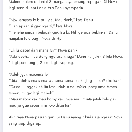
Malem malem di lantai 3 ruangannya emang sepi gan. Si Nova
lagi sendiri input data trus Danu nyamperin
“Nov ternyata lo bisa juga. Mau donk,” kata Danu
“Hah apaan si gak ngerti,” kata Nova
“Hehehe jangan belagak gak tau lo. Nih ge ada buktinya” Danu
nunjukin foto bugil Nova di Hp
“Eh lu dapet dari mana tu?” Nova panik
“Ada deeh.. mau dong ngerasain juga” Danu nunjukin 3 foto Nova.
1 lagi pose bugil, 2 foto lagi nyepong.
“Aduh jgan macem2 lo”
“Udah deh sama sama tau sama sama enak aja gimana? oke kan”
“Dasar lu. nggak ah itu foto udah lama. Waktu party ama temen
temen. Itu gw lagi mabok”
“Mau mabok kek mau horny kek. Gue mau minta jatah kalo gak
mau ya gue sebarin ni foto dikantor”
Akhirnya Nova pasrah gan. Si Danu nyengir kuda aje ngeliat Nova
yang siap digarap.