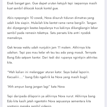
Enak banget gan. Gue dapet urutan ketujuh tapi isepannya masih
kuat sambil dikocok kocok kontol gue.
Abis nyepongin 10 cowok, Nova disuruh tiduran dimatras yang
udah kita siapin. Mulailah kita kentot rame rame bergilir. Tangan
doi dipegangin keatas kepalanya trus kakinya dikangkangin lebar
sambil pada remesin toketnya. Satu persatu kita antri nyodok
memeknya.
Gak terasa waktu udah nunjukin jam 11 malem. Akhirnya kita
udahan. Tapi pas mau kelar eh tau tau ada yang masuk. Ternyata
Bang Edo satpam kantor. Dari tadi doi rupanya ngintipin aktivitas
kita.
“Wah kalian ini melanggar aturan kator. Saya bakal laporin.
Kecualiii….” bang Edo ngelirik ke Nova yang masih bugil.
“Ahh ampun bang jangan lagi” kata Nova
Tapi daripada dilaporin ya akhirnya Nova nurut. Akhirnya bang
Edo kita kasih jatah ngentotin Nova sepuasnya sementara kita
nontonin mereka sambil videoin.