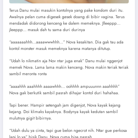
Terus Danu mulai masukin kontolnya yang pake kondom duri itu.
Awalnya pelan cuma digesek gesek doang di bibir vagina. Terus
mendadak didorong kenceng ke dalem memeknya. Jlleeppp…
jleeppp… masuk dah tu sama duri durinya
“aaaaaaahhh…aaaawwwhhh…” Nova kesakitan. Dia gak tau ada
kontol monster masuk memeknya karena matanya ditutup.
“Udah lo nikmatin aja Nov ntar juga enak” Danu mulai nggenjot
memek Nova. Lama lama makin kenceng. Nova makin teriak teriak
sambil meronta ronta
“aaaahhh aaahhhh aaaawhhh… oohhhh ampuuunnn aaahhhh”
Nova gak berkutik sambil pasrah dihajar kontol duri hahahaa.
Tapi bener. Hampir setengah jam digenjot, Nova kayak kejang
kejang. Doi klimaks kayaknya. Bodynya kayak kedutan sambil
mulutnya gigit bibirnya.
“Udah dulu ya cinta, tapi gue belon ngecrot nih. Ntar gue perkosa
lagi lo ya” bisik Danu. Nova cuma bisa pasrah.