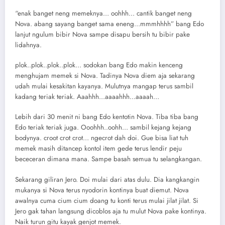
“enak banget neng memeknya… oohhh… cantik banget neng
Nova. abang sayang banget sama eneng…mmmhhhh” bang Edo
lanjut ngulum bibir Nova sampe disapu bersih tu bibir pake
lidahnya.
plok..plok..plok..plok… sodokan bang Edo makin kenceng
menghujam memek si Nova. Tadinya Nova diem aja sekarang
udah mulai kesakitan kayanya. Mulutnya mangap terus sambil
kadang teriak teriak. Aaahhh…aaaahhh…aaaah…
Lebih dari 30 menit ni bang Edo kentotin Nova. Tiba tiba bang
Edo teriak teriak juga. Ooohhh..oohh… sambil kejang kejang
bodynya. croot crot crot… ngecrot dah doi. Gue bisa liat tuh
memek masih ditancep kontol item gede terus lendir peju
bececeran dimana mana. Sampe basah semua tu selangkangan.
Sekarang giliran Jero. Doi mulai dari atas dulu. Dia kangkangin
mukanya si Nova terus nyodorin kontinya buat diemut. Nova
awalnya cuma cium cium doang tu konti terus mulai jilat jilat. Si
Jero gak tahan langsung dicoblos aja tu mulut Nova pake kontinya.
Naik turun gitu kayak genjot memek.