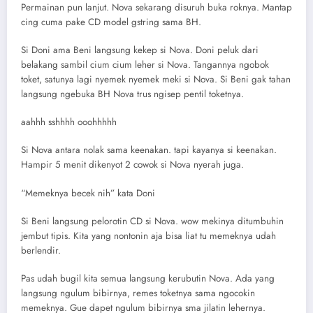
Permainan pun lanjut. Nova sekarang disuruh buka roknya. Mantap
cing cuma pake CD model gstring sama BH.
Si Doni ama Beni langsung kekep si Nova. Doni peluk dari
belakang sambil cium cium leher si Nova. Tangannya ngobok
toket, satunya lagi nyemek nyemek meki si Nova. Si Beni gak tahan
langsung ngebuka BH Nova trus ngisep pentil toketnya.
aahhh sshhhh ooohhhhh
Si Nova antara nolak sama keenakan. tapi kayanya si keenakan.
Hampir 5 menit dikenyot 2 cowok si Nova nyerah juga.
“Memeknya becek nih” kata Doni
Si Beni langsung pelorotin CD si Nova. wow mekinya ditumbuhin
jembut tipis. Kita yang nontonin aja bisa liat tu memeknya udah
berlendir.
Pas udah bugil kita semua langsung kerubutin Nova. Ada yang
langsung ngulum bibirnya, remes toketnya sama ngocokin
memeknya. Gue dapet ngulum bibirnya sma jilatin lehernya.