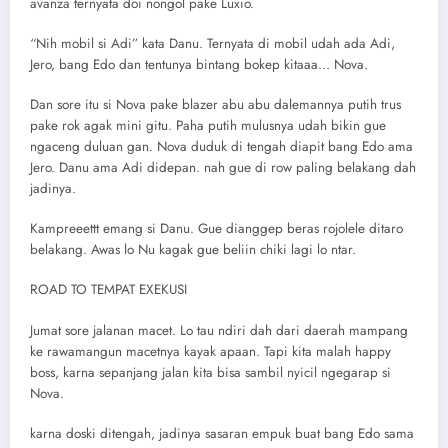
avanza ternyata doi nongol pake Luxio.
“Nih mobil si Adi” kata Danu. Ternyata di mobil udah ada Adi,
Jero, bang Edo dan tentunya bintang bokep kitaaa… Nova.
Dan sore itu si Nova pake blazer abu abu dalemannya putih trus
pake rok agak mini gitu. Paha putih mulusnya udah bikin gue
ngaceng duluan gan. Nova duduk di tengah diapit bang Edo ama
Jero. Danu ama Adi didepan. nah gue di row paling belakang dah
jadinya.
Kampreeettt emang si Danu. Gue dianggep beras rojolele ditaro
belakang. Awas lo Nu kagak gue beliin chiki lagi lo ntar.
ROAD TO TEMPAT EXEKUSI
Jumat sore jalanan macet. Lo tau ndiri dah dari daerah mampang
ke rawamangun macetnya kayak apaan. Tapi kita malah happy
boss, karna sepanjang jalan kita bisa sambil nyicil ngegarap si
Nova.
karna doski ditengah, jadinya sasaran empuk buat bang Edo sama