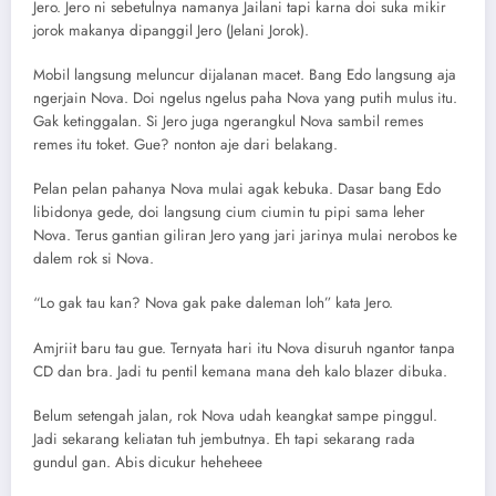
Jero. Jero ni sebetulnya namanya Jailani tapi karna doi suka mikir
jorok makanya dipanggil Jero (Jelani Jorok).
Mobil langsung meluncur dijalanan macet. Bang Edo langsung aja
ngerjain Nova. Doi ngelus ngelus paha Nova yang putih mulus itu.
Gak ketinggalan. Si Jero juga ngerangkul Nova sambil remes
remes itu toket. Gue? nonton aje dari belakang.
Pelan pelan pahanya Nova mulai agak kebuka. Dasar bang Edo
libidonya gede, doi langsung cium ciumin tu pipi sama leher
Nova. Terus gantian giliran Jero yang jari jarinya mulai nerobos ke
dalem rok si Nova.
“Lo gak tau kan? Nova gak pake daleman loh” kata Jero.
Amjriit baru tau gue. Ternyata hari itu Nova disuruh ngantor tanpa
CD dan bra. Jadi tu pentil kemana mana deh kalo blazer dibuka.
Belum setengah jalan, rok Nova udah keangkat sampe pinggul.
Jadi sekarang keliatan tuh jembutnya. Eh tapi sekarang rada
gundul gan. Abis dicukur heheheee