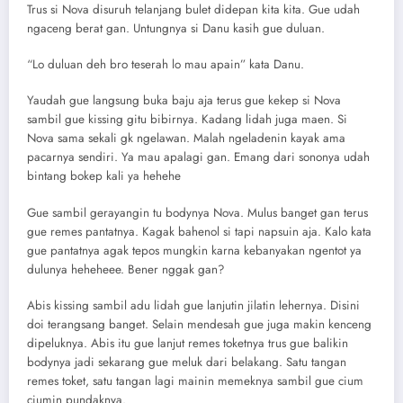
Trus si Nova disuruh telanjang bulet didepan kita kita. Gue udah
ngaceng berat gan. Untungnya si Danu kasih gue duluan.
“Lo duluan deh bro teserah lo mau apain” kata Danu.
Yaudah gue langsung buka baju aja terus gue kekep si Nova
sambil gue kissing gitu bibirnya. Kadang lidah juga maen. Si
Nova sama sekali gk ngelawan. Malah ngeladenin kayak ama
pacarnya sendiri. Ya mau apalagi gan. Emang dari sononya udah
bintang bokep kali ya hehehe
Gue sambil gerayangin tu bodynya Nova. Mulus banget gan terus
gue remes pantatnya. Kagak bahenol si tapi napsuin aja. Kalo kata
gue pantatnya agak tepos mungkin karna kebanyakan ngentot ya
dulunya heheheee. Bener nggak gan?
Abis kissing sambil adu lidah gue lanjutin jilatin lehernya. Disini
doi terangsang banget. Selain mendesah gue juga makin kenceng
dipeluknya. Abis itu gue lanjut remes toketnya trus gue balikin
bodynya jadi sekarang gue meluk dari belakang. Satu tangan
remes toket, satu tangan lagi mainin memeknya sambil gue cium
ciumin pundaknya.