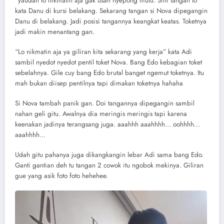
“yaudah lo nikmatin aja gak usah nyepong mulu. Sini tangan lo”
kata Danu di kursi belakang. Sekarang tangan si Nova dipegangin
Danu di belakang. Jadi posisi tangannya keangkat keatas. Toketnya
jadi makin menantang gan.
“Lo nikmatin aja ya giliran kita sekarang yang kerja” kata Adi
sambil nyedot nyedot pentil toket Nova. Bang Edo kebagian toket
sebelahnya. Gile cuy bang Edo brutal banget ngemut toketnya. Itu
mah bukan diisep pentilnya tapi dimakan toketnya hahaha
Si Nova tambah panik gan. Doi tangannya dipegangin sambil
nahan geli gitu. Awalnya dia meringis meringis tapi karena
keenakan jadinya terangsang juga. aaahhh aaahhhh… oohhhh…
aaahhhh…
Udah gitu pahanya juga dikangkangin lebar Adi sama bang Edo.
Ganti gantian deh tu tangan 2 cowok itu ngobok mekinya. Giliran
gue yang asik foto foto hehehee.