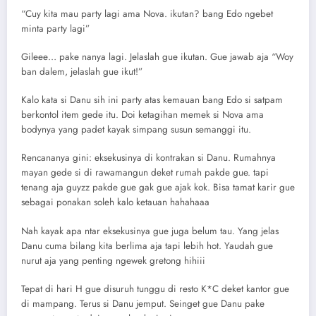
“Cuy kita mau party lagi ama Nova. ikutan? bang Edo ngebet
minta party lagi”
Gileee… pake nanya lagi. Jelaslah gue ikutan. Gue jawab aja “Woy
ban dalem, jelaslah gue ikut!”
Kalo kata si Danu sih ini party atas kemauan bang Edo si satpam
berkontol item gede itu. Doi ketagihan memek si Nova ama
bodynya yang padet kayak simpang susun semanggi itu.
Rencananya gini: eksekusinya di kontrakan si Danu. Rumahnya
mayan gede si di rawamangun deket rumah pakde gue. tapi
tenang aja guyzz pakde gue gak gue ajak kok. Bisa tamat karir gue
sebagai ponakan soleh kalo ketauan hahahaaa
Nah kayak apa ntar eksekusinya gue juga belum tau. Yang jelas
Danu cuma bilang kita berlima aja tapi lebih hot. Yaudah gue
nurut aja yang penting ngewek gretong hihiii
Tepat di hari H gue disuruh tunggu di resto K*C deket kantor gue
di mampang. Terus si Danu jemput. Seinget gue Danu pake