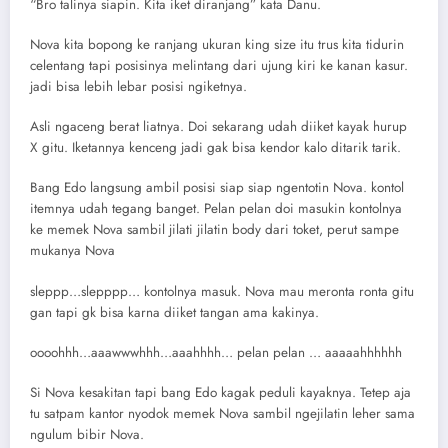
“Bro talinya siapin. Kita iket diranjang” kata Danu.
Nova kita bopong ke ranjang ukuran king size itu trus kita tidurin
celentang tapi posisinya melintang dari ujung kiri ke kanan kasur.
jadi bisa lebih lebar posisi ngiketnya.
Asli ngaceng berat liatnya. Doi sekarang udah diiket kayak hurup
X gitu. Iketannya kenceng jadi gak bisa kendor kalo ditarik tarik.
Bang Edo langsung ambil posisi siap siap ngentotin Nova. kontol
itemnya udah tegang banget. Pelan pelan doi masukin kontolnya
ke memek Nova sambil jilati jilatin body dari toket, perut sampe
mukanya Nova
sleppp…slepppp… kontolnya masuk. Nova mau meronta ronta gitu
gan tapi gk bisa karna diiket tangan ama kakinya.
oooohhh…aaawwwhhh…aaahhhh… pelan pelan … aaaaahhhhhh
Si Nova kesakitan tapi bang Edo kagak peduli kayaknya. Tetep aja
tu satpam kantor nyodok memek Nova sambil ngejilatin leher sama
ngulum bibir Nova.