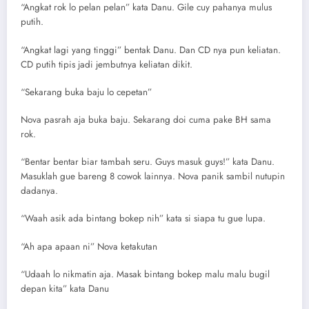
“Angkat rok lo pelan pelan” kata Danu. Gile cuy pahanya mulus
putih.
“Angkat lagi yang tinggi” bentak Danu. Dan CD nya pun keliatan.
CD putih tipis jadi jembutnya keliatan dikit.
“Sekarang buka baju lo cepetan”
Nova pasrah aja buka baju. Sekarang doi cuma pake BH sama
rok.
“Bentar bentar biar tambah seru. Guys masuk guys!” kata Danu.
Masuklah gue bareng 8 cowok lainnya. Nova panik sambil nutupin
dadanya.
“Waah asik ada bintang bokep nih” kata si siapa tu gue lupa.
“Ah apa apaan ni” Nova ketakutan
“Udaah lo nikmatin aja. Masak bintang bokep malu malu bugil
depan kita” kata Danu