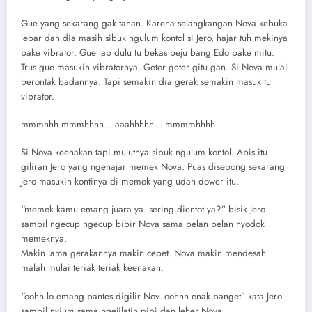
Gue yang sekarang gak tahan. Karena selangkangan Nova kebuka
lebar dan dia masih sibuk ngulum kontol si Jero, hajar tuh mekinya
pake vibrator. Gue lap dulu tu bekas peju bang Edo pake mitu.
Trus gue masukin vibratornya. Geter geter gitu gan. Si Nova mulai
berontak badannya. Tapi semakin dia gerak semakin masuk tu
vibrator.
mmmhhh mmmhhhh… aaahhhhh… mmmmhhhh
Si Nova keenakan tapi mulutnya sibuk ngulum kontol. Abis itu
giliran Jero yang ngehajar memek Nova. Puas disepong sekarang
Jero masukin kontinya di memek yang udah dower itu.
“memek kamu emang juara ya. sering dientot ya?” bisik Jero
sambil ngecup ngecup bibir Nova sama pelan pelan nyodok
memeknya.
Makin lama gerakannya makin cepet. Nova makin mendesah
malah mulai teriak teriak keenakan.
“oohh lo emang pantes digilir Nov..oohhh enak banget” kata Jero
sambil nyium sama ngejilatin pipi dan leher Nova.