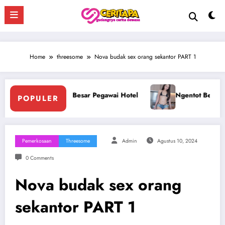
Skip
to
content
Home
threesome
Nova budak sex orang sekantor PART 1
sama Perawan Montok Berjilbab
Ngentot Perawam Sampai 
POPULER
Pemerkosaan
Threesome
Admin
Agustus 10, 2024
0 Comments
Nova budak sex orang
sekantor PART 1