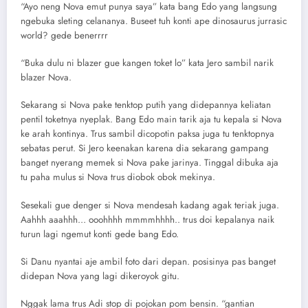
“Ayo neng Nova emut punya saya” kata bang Edo yang langsung
ngebuka sleting celananya. Buseet tuh konti ape dinosaurus jurrasic
world? gede benerrrr
“Buka dulu ni blazer gue kangen toket lo” kata Jero sambil narik
blazer Nova.
Sekarang si Nova pake tenktop putih yang didepannya keliatan
pentil toketnya nyeplak. Bang Edo main tarik aja tu kepala si Nova
ke arah kontinya. Trus sambil dicopotin paksa juga tu tenktopnya
sebatas perut. Si Jero keenakan karena dia sekarang gampang
banget nyerang memek si Nova pake jarinya. Tinggal dibuka aja
tu paha mulus si Nova trus diobok obok mekinya.
Sesekali gue denger si Nova mendesah kadang agak teriak juga.
Aahhh aaahhh… ooohhhh mmmmhhhh.. trus doi kepalanya naik
turun lagi ngemut konti gede bang Edo.
Si Danu nyantai aje ambil foto dari depan. posisinya pas banget
didepan Nova yang lagi dikeroyok gitu.
Nggak lama trus Adi stop di pojokan pom bensin. “gantian