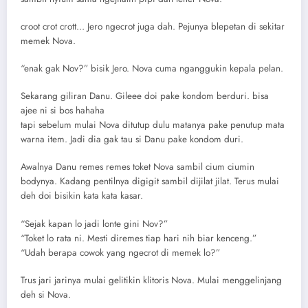
croot crot crott… Jero ngecrot juga dah. Pejunya blepetan di sekitar
memek Nova.
“enak gak Nov?” bisik Jero. Nova cuma nganggukin kepala pelan.
Sekarang giliran Danu. Gileee doi pake kondom berduri. bisa
ajee ni si bos hahaha
tapi sebelum mulai Nova ditutup dulu matanya pake penutup mata
warna item. Jadi dia gak tau si Danu pake kondom duri.
Awalnya Danu remes remes toket Nova sambil cium ciumin
bodynya. Kadang pentilnya digigit sambil dijilat jilat. Terus mulai
deh doi bisikin kata kata kasar.
“Sejak kapan lo jadi lonte gini Nov?”
“Toket lo rata ni. Mesti diremes tiap hari nih biar kenceng.”
“Udah berapa cowok yang ngecrot di memek lo?”
Trus jari jarinya mulai gelitikin klitoris Nova. Mulai menggelinjang
deh si Nova.