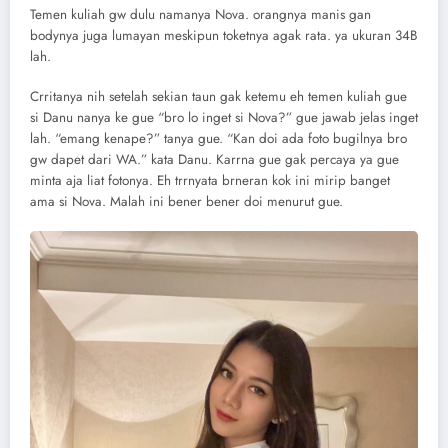
Temen kuliah gw dulu namanya Nova. orangnya manis gan
bodynya juga lumayan meskipun toketnya agak rata. ya ukuran 34B
lah.
Crritanya nih setelah sekian taun gak ketemu eh temen kuliah gue
si Danu nanya ke gue “bro lo inget si Nova?” gue jawab jelas inget
lah. “emang kenape?” tanya gue. “Kan doi ada foto bugilnya bro
gw dapet dari WA.” kata Danu. Karrna gue gak percaya ya gue
minta aja liat fotonya. Eh trrnyata brneran kok ini mirip banget
ama si Nova. Malah ini bener bener doi menurut gue.