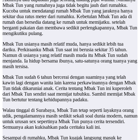
Mbak Tun yang rumahnya juga tidak begitu jauh dari rumahku.
Kucoba untuk mendatangi rumah Mbak Tun yang jaraknya hanya
sekitar dua ratus meter dari rumahku. Kebetulan Mbak Tun ada di
rumah dan bersedia datang ke rumah untuk memijatku. setelah
berganti pakaian dan membawa sedikit perlengkapannya, Mbak Tun
mengikutiku pulang.
Mbak Tun usianya masih relatif muda, hanya sedikit lebih tua
dariku. Perkiraanku Mbak Tun saat ini berusia sekitar 35 tahun.
Namun di usianya yang relatif masih muda itu Mbak Tun sudah
menjanda. Ia hidup bersama ibunya, satu-satunya orang tuanya yang
masih tersisa.
Mbak Tun sudah 6 tahun bercerai dengan suaminya yang telah
kawin lagi dengan wanita lain karena perkawinannya dengan Mbak
Tun tidak dikaruniai anak. Cerita tentang Mbak Tun ini kuperoleh
dari Mbak Tun sendiri saat memijat tubuhku. Sambil memijat Mbak
Tun bertutur tentang kehidupannya padaku.
Walau tinggal di Surabaya, Mbak Tun tetap seperti layaknya orang
udik, pengalamannya masih sedikit sekali soal dunia modern, namun
untuk urusan sex sepertinya Mbak Tun punya cerita tersendiri.
Semuanya akan kukisahkan pada ceritaku kali ini.
Sesampai di rumahku, Mbak Tun kuajak langsung masuk ke