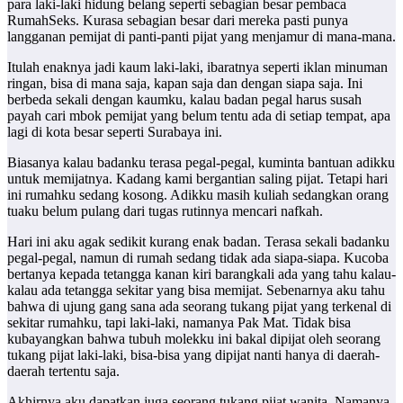
para laki-laki hidung belang seperti sebagian besar pembaca
RumahSeks. Kurasa sebagian besar dari mereka pasti punya
langganan pemijat di panti-panti pijat yang menjamur di mana-mana.
Itulah enaknya jadi kaum laki-laki, ibaratnya seperti iklan minuman
ringan, bisa di mana saja, kapan saja dan dengan siapa saja. Ini
berbeda sekali dengan kaumku, kalau badan pegal harus susah
payah cari mbok pemijat yang belum tentu ada di setiap tempat, apa
lagi di kota besar seperti Surabaya ini.
Biasanya kalau badanku terasa pegal-pegal, kuminta bantuan adikku
untuk memijatnya. Kadang kami bergantian saling pijat. Tetapi hari
ini rumahku sedang kosong. Adikku masih kuliah sedangkan orang
tuaku belum pulang dari tugas rutinnya mencari nafkah.
Hari ini aku agak sedikit kurang enak badan. Terasa sekali badanku
pegal-pegal, namun di rumah sedang tidak ada siapa-siapa. Kucoba
bertanya kepada tetangga kanan kiri barangkali ada yang tahu kalau-
kalau ada tetangga sekitar yang bisa memijat. Sebenarnya aku tahu
bahwa di ujung gang sana ada seorang tukang pijat yang terkenal di
sekitar rumahku, tapi laki-laki, namanya Pak Mat. Tidak bisa
kubayangkan bahwa tubuh molekku ini bakal dipijat oleh seorang
tukang pijat laki-laki, bisa-bisa yang dipijat nanti hanya di daerah-
daerah tertentu saja.
Akhirnya aku dapatkan juga seorang tukang pijat wanita. Namanya