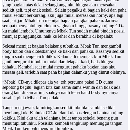
yang bagian atas dekat selangkanganku hingga aku merasakan
sedikit geli, tapi enak sekali. Selain pegalku di bagian kaki dan paha
mulai sedikit berkurang, aku juga mulai merasakan horny, apa lagi
saat jari-jari Mbak Tun memijat bagian pangkal pahaku. Jarinya
sempat menyentuh gundukan vaginaku hingga rasanya ujung CD-
ku mulai lembab. Untungnya Mbak Tun sudah mulai pindah posisi
memijat punggungku, naik ke leher dan berakhir di kepalaku.
Selesai memijat bagian belakang tubuhku, Mbak Tun mengambil
body lotion dan dioleskannya ke kaki dan pahaku. Rasanya sedikit
dingin saat mengenai kulitku. Kalau tadi memijat, kini Mbak Tun
ganti mengurut tubuhku mulai dari telapak kaki, betis hingga
pahaku. Kembali saat mulai mengurut pahaku bagian atas aku
merasa geli, terlebih saat paha bagian dalamku yang diurut olehnya.
“Mbak! CD-nya dilepas aja ya, toh percuma pakai CD cuma
sepotong begitu, lagian kita kan sama-sama wanita dan tidak ada
orang lain di kamar ini, soalnya nanti kena hand body nyucinya
susah”, pinta Mbak Tun padaku.
Tanpa menjawab, kumiringkan sedikit tubuhku sambil sedikit
membungkuk. Kubuka CD-ku dan kulepas dengan bantuan ujung
kakiku. Kini aku telah telanjang bulat tanpa sehelai benang pun
menutupi tubuhku. Posisiku kembali tengkurap menunggu tangan
Mbak Tun kembali mengurut tubuhku.