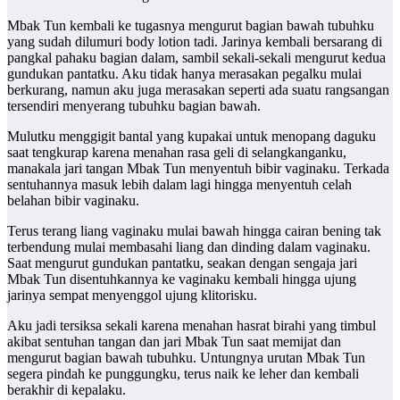
Mbak Tun kembali ke tugasnya mengurut bagian bawah tubuhku
yang sudah dilumuri body lotion tadi. Jarinya kembali bersarang di
pangkal pahaku bagian dalam, sambil sekali-sekali mengurut kedua
gundukan pantatku. Aku tidak hanya merasakan pegalku mulai
berkurang, namun aku juga merasakan seperti ada suatu rangsangan
tersendiri menyerang tubuhku bagian bawah.
Mulutku menggigit bantal yang kupakai untuk menopang daguku
saat tengkurap karena menahan rasa geli di selangkanganku,
manakala jari tangan Mbak Tun menyentuh bibir vaginaku. Terkada
sentuhannya masuk lebih dalam lagi hingga menyentuh celah
belahan bibir vaginaku.
Terus terang liang vaginaku mulai bawah hingga cairan bening tak
terbendung mulai membasahi liang dan dinding dalam vaginaku.
Saat mengurut gundukan pantatku, seakan dengan sengaja jari
Mbak Tun disentuhkannya ke vaginaku kembali hingga ujung
jarinya sempat menyenggol ujung klitorisku.
Aku jadi tersiksa sekali karena menahan hasrat birahi yang timbul
akibat sentuhan tangan dan jari Mbak Tun saat memijat dan
mengurut bagian bawah tubuhku. Untungnya urutan Mbak Tun
segera pindah ke punggungku, terus naik ke leher dan kembali
berakhir di kepalaku.