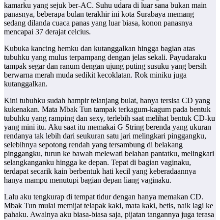
kamarku yang sejuk ber-AC. Suhu udara di luar sana bukan main
panasnya, beberapa bulan terakhir ini kota Surabaya memang
sedang dilanda cuaca panas yang luar biasa, konon panasnya
mencapai 37 derajat celcius.
Kubuka kancing hemku dan kutanggalkan hingga bagian atas
tubuhku yang mulus terpampang dengan jelas sekali. Payudaraku
tampak segar dan ranum dengan ujung puting susuku yang bersih
berwarna merah muda sedikit kecoklatan. Rok miniku juga
kutanggalkan.
Kini tubuhku sudah hampir telanjang bulat, hanya tersisa CD yang
kukenakan. Mata Mbak Tun tampak terkagum-kagum pada bentuk
tubuhku yang ramping dan sexy, terlebih saat melihat bentuk CD-ku
yang mini itu. Aku saat itu memakai G String berenda yang ukuran
rendanya tak lebih dari seukuran satu jari melingkari pinggangku,
selebihnya sepotong rendah yang tersambung di belakang
pinggangku, turun ke bawah melewati belahan pantatku, melingkari
selangkanganku hingga ke depan. Tepat di bagian vaginaku,
terdapat secarik kain berbentuk hati kecil yang keberadaannya
hanya mampu menutupi bagian depan liang vaginaku.
Lalu aku tengkurap di tempat tidur dengan hanya memakan CD.
Mbak Tun mulai memijat telapak kaki, mata kaki, betis, naik lagi ke
pahaku. Awalnya aku biasa-biasa saja, pijatan tangannya juga terasa