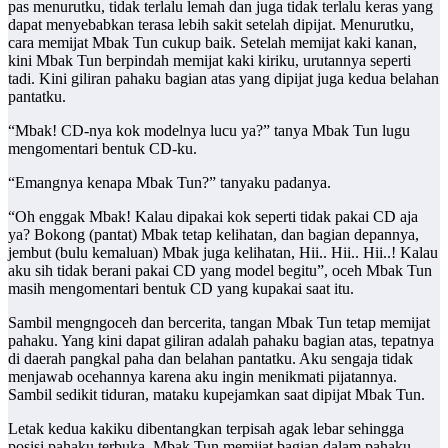
pas menurutku, tidak terlalu lemah dan juga tidak terlalu keras yang
dapat menyebabkan terasa lebih sakit setelah dipijat. Menurutku,
cara memijat Mbak Tun cukup baik. Setelah memijat kaki kanan,
kini Mbak Tun berpindah memijat kaki kiriku, urutannya seperti
tadi. Kini giliran pahaku bagian atas yang dipijat juga kedua belahan
pantatku.
“Mbak! CD-nya kok modelnya lucu ya?” tanya Mbak Tun lugu
mengomentari bentuk CD-ku.
“Emangnya kenapa Mbak Tun?” tanyaku padanya.
“Oh enggak Mbak! Kalau dipakai kok seperti tidak pakai CD aja
ya? Bokong (pantat) Mbak tetap kelihatan, dan bagian depannya,
jembut (bulu kemaluan) Mbak juga kelihatan, Hii.. Hii.. Hii..! Kalau
aku sih tidak berani pakai CD yang model begitu”, oceh Mbak Tun
masih mengomentari bentuk CD yang kupakai saat itu.
Sambil mengngoceh dan bercerita, tangan Mbak Tun tetap memijat
pahaku. Yang kini dapat giliran adalah pahaku bagian atas, tepatnya
di daerah pangkal paha dan belahan pantatku. Aku sengaja tidak
menjawab ocehannya karena aku ingin menikmati pijatannya.
Sambil sedikit tiduran, mataku kupejamkan saat dipijat Mbak Tun.
Letak kedua kakiku dibentangkan terpisah agak lebar sehingga
posisi pahaku terbuka. Mbak Tun memijat bagian dalam pahaku