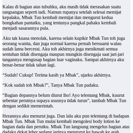
Kalau di bagian atas tubuhku, aku masih tidak merasakan suatu
rangsangan seperti tadi. Namun rupanya setelah selesai memijat
kepalaku, Mbak Tun kembali memijat dan mengurut kedua
bongkahan pantatku, yang tentunya pangkal pahaku kembali
menjadi sasarannya pula.
Aku tak kuasa menolak, karena selain kupikir Mbak Tun toh juga
seorang wanita, dan juga normal karena pernah bersuami walau
sudah lama bercerai. Aku toh akhirnya juga menikmati semua
sentuhan tidak disengaja maupun mungkin disengaja saat jari-jari
tangannya mengusap bagian luar vaginaku. Sampai akhirnya aku
benar-benar tidak tahan lagi.
“Sudah! Cukup! Terima kasih ya Mbak”, ujarku akhirnya.
“Kok sudah toh Mbak?”, Tanya Mbak Tun padaku.
“Bagian depannya belum diurut lho! Ayo telentang Mbak, kuurut
sebentar perutnya supaya ususnya tidak turun”, tambah Mbak Tun
dengan sedikit memerintah.
Herannya aku menurut juga. Dan lalu aku pun telentang di hadapan
Mbak Tun. Mbak Tun mulai kembali mengolesi body lotion ke
bagian dada dan perutku. Mbak Tun langsung mengelus bagian atas
dadaku dekat leher sedang jarinya mengurut ke bawah ke arah