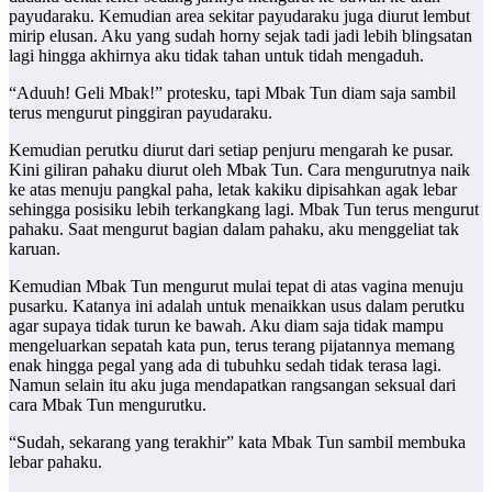
payudaraku. Kemudian area sekitar payudaraku juga diurut lembut
mirip elusan. Aku yang sudah horny sejak tadi jadi lebih blingsatan
lagi hingga akhirnya aku tidak tahan untuk tidah mengaduh.
“Aduuh! Geli Mbak!” protesku, tapi Mbak Tun diam saja sambil
terus mengurut pinggiran payudaraku.
Kemudian perutku diurut dari setiap penjuru mengarah ke pusar.
Kini giliran pahaku diurut oleh Mbak Tun. Cara mengurutnya naik
ke atas menuju pangkal paha, letak kakiku dipisahkan agak lebar
sehingga posisiku lebih terkangkang lagi. Mbak Tun terus mengurut
pahaku. Saat mengurut bagian dalam pahaku, aku menggeliat tak
karuan.
Kemudian Mbak Tun mengurut mulai tepat di atas vagina menuju
pusarku. Katanya ini adalah untuk menaikkan usus dalam perutku
agar supaya tidak turun ke bawah. Aku diam saja tidak mampu
mengeluarkan sepatah kata pun, terus terang pijatannya memang
enak hingga pegal yang ada di tubuhku sedah tidak terasa lagi.
Namun selain itu aku juga mendapatkan rangsangan seksual dari
cara Mbak Tun mengurutku.
“Sudah, sekarang yang terakhir” kata Mbak Tun sambil membuka
lebar pahaku.