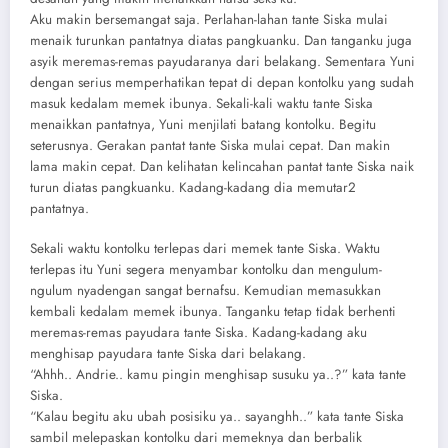
Aku makin bersemangat saja. Perlahan-lahan tante Siska mulai
menaik turunkan pantatnya diatas pangkuanku. Dan tanganku juga
asyik meremas-remas payudaranya dari belakang. Sementara Yuni
dengan serius memperhatikan tepat di depan kontolku yang sudah
masuk kedalam memek ibunya. Sekali-kali waktu tante Siska
menaikkan pantatnya, Yuni menjilati batang kontolku. Begitu
seterusnya. Gerakan pantat tante Siska mulai cepat. Dan makin
lama makin cepat. Dan kelihatan kelincahan pantat tante Siska naik
turun diatas pangkuanku. Kadang-kadang dia memutar2
pantatnya.
Sekali waktu kontolku terlepas dari memek tante Siska. Waktu
terlepas itu Yuni segera menyambar kontolku dan mengulum-
ngulum nyadengan sangat bernafsu. Kemudian memasukkan
kembali kedalam memek ibunya. Tanganku tetap tidak berhenti
meremas-remas payudara tante Siska. Kadang-kadang aku
menghisap payudara tante Siska dari belakang.
“Ahhh.. Andrie.. kamu pingin menghisap susuku ya..?” kata tante
Siska.
“Kalau begitu aku ubah posisiku ya.. sayanghh..” kata tante Siska
sambil melepaskan kontolku dari memeknya dan berbalik