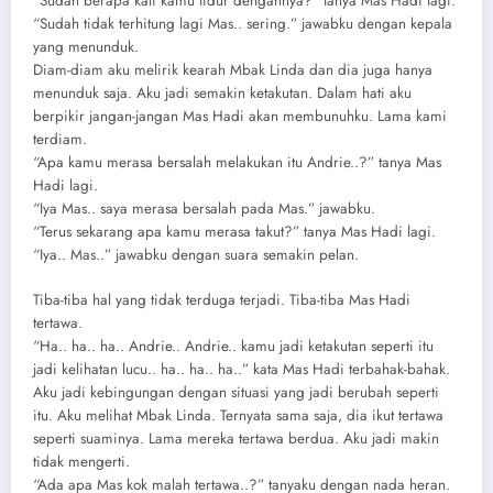
“Sudah berapa kali kamu tidur dengannya?” tanya Mas Hadi lagi.
“Sudah tidak terhitung lagi Mas.. sering.” jawabku dengan kepala
yang menunduk.
Diam-diam aku melirik kearah Mbak Linda dan dia juga hanya
menunduk saja. Aku jadi semakin ketakutan. Dalam hati aku
berpikir jangan-jangan Mas Hadi akan membunuhku. Lama kami
terdiam.
“Apa kamu merasa bersalah melakukan itu Andrie..?” tanya Mas
Hadi lagi.
“Iya Mas.. saya merasa bersalah pada Mas.” jawabku.
“Terus sekarang apa kamu merasa takut?” tanya Mas Hadi lagi.
“Iya.. Mas..” jawabku dengan suara semakin pelan.
Tiba-tiba hal yang tidak terduga terjadi. Tiba-tiba Mas Hadi
tertawa.
“Ha.. ha.. ha.. Andrie.. Andrie.. kamu jadi ketakutan seperti itu
jadi kelihatan lucu.. ha.. ha.. ha..” kata Mas Hadi terbahak-bahak.
Aku jadi kebingungan dengan situasi yang jadi berubah seperti
itu. Aku melihat Mbak Linda. Ternyata sama saja, dia ikut tertawa
seperti suaminya. Lama mereka tertawa berdua. Aku jadi makin
tidak mengerti.
“Ada apa Mas kok malah tertawa..?” tanyaku dengan nada heran.