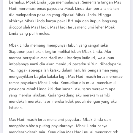
bernafsu. Mbak Linda juga membalasnya. Sementara tangan Mas
Hadi meremas-remas payudara Mbak Linda dan perlahan-lahan
dia melepaskan pakaian yang dipakai Mbak Linda. Hingga
akhirnya Mbak Linda hanya pakai BH saja dan itupun langsung
dicopot oleh Mas Hadi. Mas Hadi terus menciumi leher Mbak
Linda yang putih mulus.
Mbak Linda memang mempunyai tubuh yang sangat seksi.
Siapapun pasti akan tergiur melihat tubuh Mbak Linda. Aku
merasa bersyukur Mas Hadi mau isterinya kutiduri, walaupun
imbalannya nanti dia akan meniduri pacarku si Yuni dihadapanku.
Ya.. nggak apa-apa lah kataku dalam hati. Ini pengalaman yang
mengasyikkan bagiku kataku lagi. Mas Hadi masih terus meremas-
remas payudara Mbak Linda. Kemudian dia mulai menciumui
payudara Mbak Linda kiri dan kanan. Aku terus merekam apa
yang mereka lakukan. Kadang-kadang aku merekam sambil
mendekati mereka. Tapi mereka tidak peduli dengan yang aku
lakukan.
Mas Hadi masih terus menciumi payudara Mbak Linda dan
menghisap-hisap puting payudaranya. Mbak Linda hanya
mendesah-desah saja. Kemudian Mas Hadi mulai mencopot rok