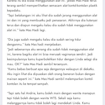
Karena itu dia biasa menggunakan alat ini.”jawab Mas Hadi terus
terang sambil memperlihatkan semacam alat kontol-kontolan plastik
kepadaku.
“Tapi belakangan ini aku lihat dia sudah jarang menggunakan alat
ini dan ini yang membuatku jadi penasaran. Akhirnya dia kutanyai
terus dan diapun mengaku kalau dia sudah tidak menggunakan
alat ini.” kata Mas Hadi lagi.
“Dia juga sudah mengaku kalau dia sudah sering tidur
denganmu.” kata Mas hadi menjelaskan.
“Jadi sebenarnya aku senang dia sudah tidak menggunakan alat
ini, karena bagiku alat ini bisa merusak vaginanya sendiri. Jadi
kesimpulannya kamu kuperbolehkan tidur dengan Linda selagi dia
mau. OK?” kata Mas Hadi sambil tersenyum.
“Kamu bebas berbuat apa saja dengannya walaupun di dekatku.
Aku ingin lihat dia dipuaskan oleh orang beneran bukan dengan
mainan seperti ini.” kata Mas Hadi sambil melemparkan kontol-
kontolan itu ke tempat sampah.
“Tapi satu hal Andrie, kamu boleh main dengan wanita manapun
tapi tidak boleh dengan wanita WTS. Sekali saja kamu
melanggarnya kamu tidak boleh lagi mendekati Linda. Kamu