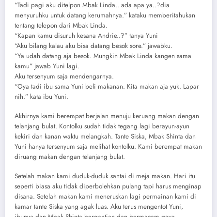
“Tadi pagi aku ditelpon Mbak Linda.. ada apa ya..?dia
menyuruhku untuk datang kerumahnya.” kataku memberitahukan
tentang telepon dari Mbak Linda.
“Kapan kamu disuruh kesana Andrie..?” tanya Yuni
“Aku bilang kalau aku bisa datang besok sore.” jawabku.
“Ya udah datang aja besok. Mungkin Mbak Linda kangen sama
kamu” jawab Yuni lagi.
Aku tersenyum saja mendengarnya.
“Oya tadi ibu sama Yuni beli makanan. Kita makan aja yuk. Lapar
nih.” kata ibu Yuni.
Akhirnya kami berempat berjalan menuju keruang makan dengan
telanjang bulat. Kontolku sudah tidak tegang lagi berayun-ayun
kekiri dan kanan waktu melangkah. Tante Siska, Mbak Shinta dan
Yuni hanya tersenyum saja melihat kontolku. Kami berempat makan
diruang makan dengan telanjang bulat.
Setelah makan kami duduk-duduk santai di meja makan. Hari itu
seperti biasa aku tidak diperbolehkan pulang tapi harus menginap
disana. Setelah makan kami meneruskan lagi permainan kami di
kamar tante Siska yang agak luas. Aku terus mengentot Yuni,
ibunya dan Mbak Shinta bergantian dan bermacam gaya.