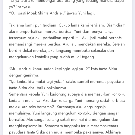
“O ya tadi aku mendengar ada orang yang sedang mandi.. siapa
ya?” tanyaku.
“O.. pasti Mbak Shinta Andrie..” jawab Yuni lagi.
Tak lama kami pun terdiam. Cukup lama kami terdiam. Diam-diam
aku memperhatikan mereka berdua. Yuni dan ibunya hanya
tersenyum saja aku perhatikan seperti itu. Aku jadi mulai bernafsu
memandangi mereka berdua. Aku lalu mendekati mereka. Setelah
berdiri dekat mereka, aku langsung membuka celanaku dan
mengeluarkan kontolku yang sudah mulai tegang.
“Ah.. Andrie, kamu sudah kepingin lagi ya..?” kata tante Siska
dengan genitnya.
“Iya tante.. kita mulai lagi yuk..” kataku sambil meremas payudara
tante Siska dari balik pakaiannya.
Sementara kepala Yuni kudorong supaya dia memasukkan kontolku
kedalam mulutnya. Aku dan keluarga Yuni memang sudah terbiasa
melakukan seks bersama2. Karenanya aku langsungsaja
memulainya. Yuni langsung mengulum kontolku dengan sangat
bernafsu. Aku sangat senang sekali melihat dia mengulum dan
menghisapkontolku. Sementara tanganku terus meremas-remas
payudara tante Siska dan mulai membuka pakaiannya. Akhirnya