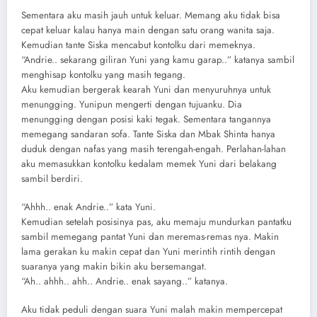
Sementara aku masih jauh untuk keluar. Memang aku tidak bisa
cepat keluar kalau hanya main dengan satu orang wanita saja.
Kemudian tante Siska mencabut kontolku dari memeknya.
“Andrie.. sekarang giliran Yuni yang kamu garap..” katanya sambil
menghisap kontolku yang masih tegang.
Aku kemudian bergerak kearah Yuni dan menyuruhnya untuk
menungging. Yunipun mengerti dengan tujuanku. Dia
menungging dengan posisi kaki tegak. Sementara tangannya
memegang sandaran sofa. Tante Siska dan Mbak Shinta hanya
duduk dengan nafas yang masih terengah-engah. Perlahan-lahan
aku memasukkan kontolku kedalam memek Yuni dari belakang
sambil berdiri.
“Ahhh.. enak Andrie..” kata Yuni.
Kemudian setelah posisinya pas, aku memaju mundurkan pantatku
sambil memegang pantat Yuni dan meremas-remas nya. Makin
lama gerakan ku makin cepat dan Yuni merintih rintih dengan
suaranya yang makin bikin aku bersemangat.
“Ah.. ahhh.. ahh.. Andrie.. enak sayang..” katanya.
Aku tidak peduli dengan suara Yuni malah makin mempercepat