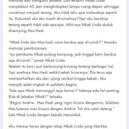
menutup dan mengunci jendela. Dan terakhir Mbak Linda
menyalakan AC dan menghidupkan lampu ruang depan sehingga
rumahnya menjadi terang. Aku tidak tahu apa maksudnya seperti
itu. Bukankah aku aku masih dirumahnya?Tapi aku bersikap
tenang seperti tidak ada apa-apa. Akhirnya Mbak Linda duduk
disamping Mas Hadi.
“Mbak linda dan Mas hadi cuma berdua saja dirumah?” tanyaku
memulai pembicaraan.
“Iya pembantu Mbak pulang kampung, jadi tinggal kami berdua
saja dirumah.” jawab Mbak Linda.
Setelah itu kami pun berbincang-bincang tentang berbagai hal.
Tapi anehnya Mas Hadi sedikit sekali bicaranya. Dia terus saja
memperhatikan aku dari ujung rambut hingga kekaki. Aku
menjadi salah tingkah di pelototin begitu.
“Ada apa Mbak memanggil saya kemari? katanya ada hal penting.
Bisa di jelaskan Mbak?” tanyaku.
“Begini Andrie.. Mas Hadi yang ingin bicara denganmu. Silahkan
Mas katanya mau bicara dengan Andrie. Tuh dia udah datang.”
kata Mbak Linda dengan kepala menunduk.
Aku merasa heran dengan sikap Mbak Linda yang tiba-tiba