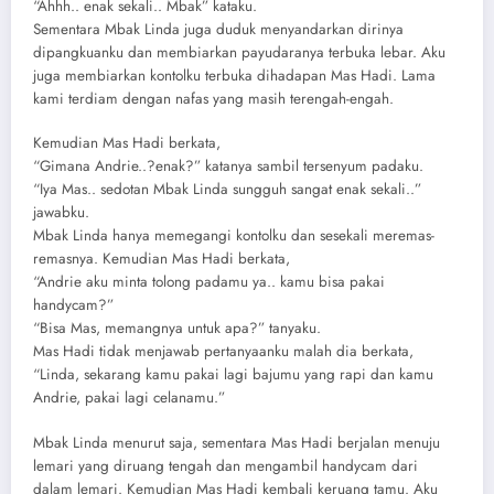
“Ahhh.. enak sekali.. Mbak” kataku.
Sementara Mbak Linda juga duduk menyandarkan dirinya
dipangkuanku dan membiarkan payudaranya terbuka lebar. Aku
juga membiarkan kontolku terbuka dihadapan Mas Hadi. Lama
kami terdiam dengan nafas yang masih terengah-engah.
Kemudian Mas Hadi berkata,
“Gimana Andrie..?enak?” katanya sambil tersenyum padaku.
“Iya Mas.. sedotan Mbak Linda sungguh sangat enak sekali..”
jawabku.
Mbak Linda hanya memegangi kontolku dan sesekali meremas-
remasnya. Kemudian Mas Hadi berkata,
“Andrie aku minta tolong padamu ya.. kamu bisa pakai
handycam?”
“Bisa Mas, memangnya untuk apa?” tanyaku.
Mas Hadi tidak menjawab pertanyaanku malah dia berkata,
“Linda, sekarang kamu pakai lagi bajumu yang rapi dan kamu
Andrie, pakai lagi celanamu.”
Mbak Linda menurut saja, sementara Mas Hadi berjalan menuju
lemari yang diruang tengah dan mengambil handycam dari
dalam lemari. Kemudian Mas Hadi kembali keruang tamu. Aku