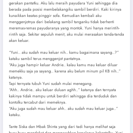
gerakan pantatku. Aku lalu meraih payudara Yuni sehingga dia
berada pada posisi membelakangiku sambil berdiri. Kaki kirinya
kunaikkan keatas pinggir sofa. Kemudian kembali aku
menggenjotnya dari belakang sambil tanganku tidak berhenti
meremas-remas payudaranya yang montok. Yuni hanya merintih-
rintih saja. Sekitar sepuluh menit, aku mulai merasakan tanda-tanda
akan keluar.
“Yuni.. aku sudah mau keluar nih.. kamu bagaimana sayang..?”
kataku sambil terus menggenjot pantatnya.
“Aku juga hampir keluar Andrie.. kalau kamu mau keluar diluar
memekku saja ya sayang.. karena aku belum minum pil KB nih..”
katanya.
Tapi ternyata tubuh Yuni sudah mulai menegang.
“Ahh.. Andrie.. aku keluar duluan aghh..” katanya dan ternyata
kakinya tidak mampu untuk berdiri sehingga dia terduduk dan
kontolku tercabut dari memeknya.
“Aku juga sudah mau keluar ahh.. aku sudah mau keluar juga..”
kataku.
Tante Siska dan Mbak Shinta yang dari tadi hanya melihat saja
buru-buru mendekat dan mengarahkan kepalanya kekontolku. Yuni