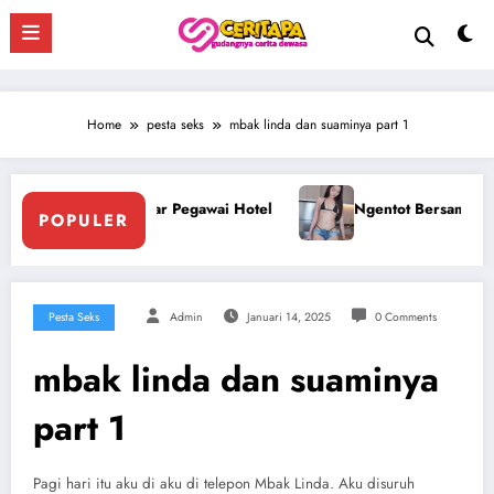
Skip
to
content
Home
pesta seks
mbak linda dan suaminya part 1
Ngentot Bersama Perawan Montok Berjilbab
Ngentot Pera
POPULER
Pesta Seks
Admin
Januari 14, 2025
0 Comments
mbak linda dan suaminya
part 1
Pagi hari itu aku di aku di telepon Mbak Linda. Aku disuruh