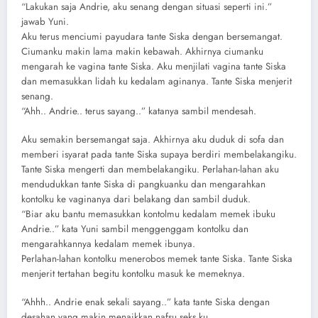
“Lakukan saja Andrie, aku senang dengan situasi seperti ini.”
jawab Yuni.
Aku terus menciumi payudara tante Siska dengan bersemangat.
Ciumanku makin lama makin kebawah. Akhirnya ciumanku
mengarah ke vagina tante Siska. Aku menjilati vagina tante Siska
dan memasukkan lidah ku kedalam aginanya. Tante Siska menjerit
senang.
“Ahh.. Andrie.. terus sayang..” katanya sambil mendesah.
Aku semakin bersemangat saja. Akhirnya aku duduk di sofa dan
memberi isyarat pada tante Siska supaya berdiri membelakangiku.
Tante Siska mengerti dan membelakangiku. Perlahan-lahan aku
mendudukkan tante Siska di pangkuanku dan mengarahkan
kontolku ke vaginanya dari belakang dan sambil duduk.
“Biar aku bantu memasukkan kontolmu kedalam memek ibuku
Andrie..” kata Yuni sambil menggenggam kontolku dan
mengarahkannya kedalam memek ibunya.
Perlahan-lahan kontolku menerobos memek tante Siska. Tante Siska
menjerit tertahan begitu kontolku masuk ke memeknya.
“Ahhh.. Andrie enak sekali sayang..” kata tante Siska dengan
desahan yang makin menaikkan nafsu seks ku.