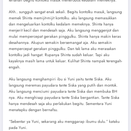
tertahan begitu kontolku masuk menerobos kedalam memeknya.
Ahh.. sungguh sangat enak sekali. Begitu kontolku masuk, langsung
memek Shinta memijit-mijit kontolku. aku langsung memasukkan
dan mengeluarkan kontolku kedalam memeknya. Shinta hanya
menjerit kecil dan mendesah saja. Aku langsung menggenjot dan
mulai mempercepat gerakan pinggulku. Shinta hanya makin keras
desahannya. Akupun semakin bersemangat aja. Aku semakin
mempercepat gerakan pinggulku. Dan tak lama aku merasakan
kontolku jadi hangat. Rupanya Shinta sudah keluar. Tapi aku
kayaknya masih lama untuk keluar. Kulihat Shinta nampak terengah-
engah.
Aku langsung menghampiri ibu si Yuni yaitu tante Siska. Aku
langsung meremas payudara tante Siska yang putih dan montok.
Aku langsung menciumi payudara tante Siska dan membuka BH
nya. Aku menghisap payudara tante Siska bergantian. Tante Siska
hanya mendesah saja aku perlakukan begitu. Sementara Yuni
menatapku dengan bernafsu.
“Sebentar ya Yuni, sekarang aku menggarap ibumu dulu.” kataku
pada Yuni.