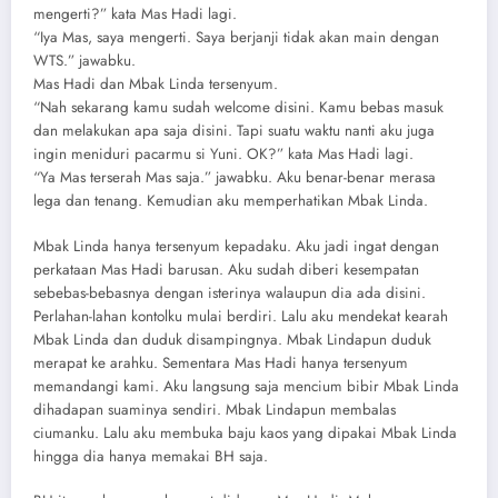
mengerti?” kata Mas Hadi lagi.
“Iya Mas, saya mengerti. Saya berjanji tidak akan main dengan
WTS.” jawabku.
Mas Hadi dan Mbak Linda tersenyum.
“Nah sekarang kamu sudah welcome disini. Kamu bebas masuk
dan melakukan apa saja disini. Tapi suatu waktu nanti aku juga
ingin meniduri pacarmu si Yuni. OK?” kata Mas Hadi lagi.
“Ya Mas terserah Mas saja.” jawabku. Aku benar-benar merasa
lega dan tenang. Kemudian aku memperhatikan Mbak Linda.
Mbak Linda hanya tersenyum kepadaku. Aku jadi ingat dengan
perkataan Mas Hadi barusan. Aku sudah diberi kesempatan
sebebas-bebasnya dengan isterinya walaupun dia ada disini.
Perlahan-lahan kontolku mulai berdiri. Lalu aku mendekat kearah
Mbak Linda dan duduk disampingnya. Mbak Lindapun duduk
merapat ke arahku. Sementara Mas Hadi hanya tersenyum
memandangi kami. Aku langsung saja mencium bibir Mbak Linda
dihadapan suaminya sendiri. Mbak Lindapun membalas
ciumanku. Lalu aku membuka baju kaos yang dipakai Mbak Linda
hingga dia hanya memakai BH saja.