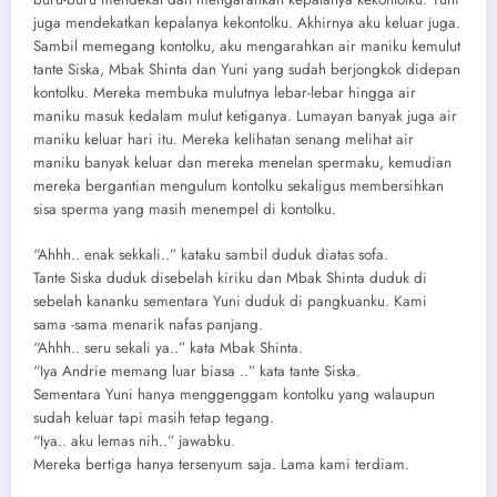
juga mendekatkan kepalanya kekontolku. Akhirnya aku keluar juga.
Sambil memegang kontolku, aku mengarahkan air maniku kemulut
tante Siska, Mbak Shinta dan Yuni yang sudah berjongkok didepan
kontolku. Mereka membuka mulutnya lebar-lebar hingga air
maniku masuk kedalam mulut ketiganya. Lumayan banyak juga air
maniku keluar hari itu. Mereka kelihatan senang melihat air
maniku banyak keluar dan mereka menelan spermaku, kemudian
mereka bergantian mengulum kontolku sekaligus membersihkan
sisa sperma yang masih menempel di kontolku.
“Ahhh.. enak sekkali..” kataku sambil duduk diatas sofa.
Tante Siska duduk disebelah kiriku dan Mbak Shinta duduk di
sebelah kananku sementara Yuni duduk di pangkuanku. Kami
sama -sama menarik nafas panjang.
“Ahhh.. seru sekali ya..” kata Mbak Shinta.
“Iya Andrie memang luar biasa ..” kata tante Siska.
Sementara Yuni hanya menggenggam kontolku yang walaupun
sudah keluar tapi masih tetap tegang.
“Iya.. aku lemas nih..” jawabku.
Mereka bertiga hanya tersenyum saja. Lama kami terdiam.