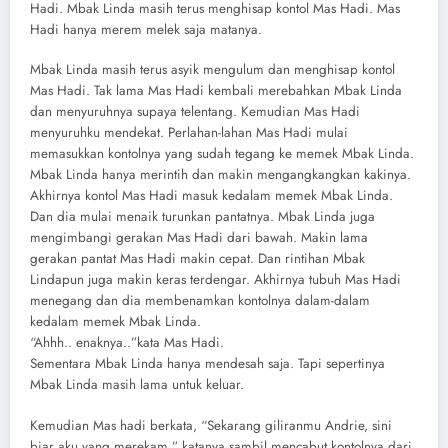
Hadi. Mbak Linda masih terus menghisap kontol Mas Hadi. Mas
Hadi hanya merem melek saja matanya.
Mbak Linda masih terus asyik mengulum dan menghisap kontol
Mas Hadi. Tak lama Mas Hadi kembali merebahkan Mbak Linda
dan menyuruhnya supaya telentang. Kemudian Mas Hadi
menyuruhku mendekat. Perlahan-lahan Mas Hadi mulai
memasukkan kontolnya yang sudah tegang ke memek Mbak Linda.
Mbak Linda hanya merintih dan makin mengangkangkan kakinya.
Akhirnya kontol Mas Hadi masuk kedalam memek Mbak Linda.
Dan dia mulai menaik turunkan pantatnya. Mbak Linda juga
mengimbangi gerakan Mas Hadi dari bawah. Makin lama
gerakan pantat Mas Hadi makin cepat. Dan rintihan Mbak
Lindapun juga makin keras terdengar. Akhirnya tubuh Mas Hadi
menegang dan dia membenamkan kontolnya dalam-dalam
kedalam memek Mbak Linda.
“Ahhh.. enaknya..”kata Mas Hadi.
Sementara Mbak Linda hanya mendesah saja. Tapi sepertinya
Mbak Linda masih lama untuk keluar.
Kemudian Mas hadi berkata, “Sekarang giliranmu Andrie, sini
biar aku yang merekam.” katanya sambil mencabut kontolnya dari