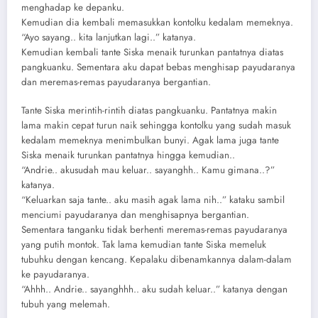
menghadap ke depanku.
Kemudian dia kembali memasukkan kontolku kedalam memeknya.
“Ayo sayang.. kita lanjutkan lagi..” katanya.
Kemudian kembali tante Siska menaik turunkan pantatnya diatas
pangkuanku. Sementara aku dapat bebas menghisap payudaranya
dan meremas-remas payudaranya bergantian.
Tante Siska merintih-rintih diatas pangkuanku. Pantatnya makin
lama makin cepat turun naik sehingga kontolku yang sudah masuk
kedalam memeknya menimbulkan bunyi. Agak lama juga tante
Siska menaik turunkan pantatnya hingga kemudian..
“Andrie.. akusudah mau keluar.. sayanghh.. Kamu gimana..?”
katanya.
“Keluarkan saja tante.. aku masih agak lama nih..” kataku sambil
menciumi payudaranya dan menghisapnya bergantian.
Sementara tanganku tidak berhenti meremas-remas payudaranya
yang putih montok. Tak lama kemudian tante Siska memeluk
tubuhku dengan kencang. Kepalaku dibenamkannya dalam-dalam
ke payudaranya.
“Ahhh.. Andrie.. sayanghhh.. aku sudah keluar..” katanya dengan
tubuh yang melemah.