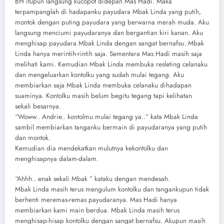
BH itupun langsung kucopot didepan Mas Hadi. Maka
terpampanglah di hadapanku payudara Mbak Linda yang putih,
montok dengan puting payudara yang berwarna merah muda. Aku
langsung menciumi payudaranya dan bergantian kiri kanan. Aku
menghisap payudara Mbak Linda dengan sangat bernafsu. Mbak
Linda hanya merintih-rintih saja. Sementara Mas Hadi masih saja
melihati kami. Kemudian Mbak Linda membuka resleting celanaku
dan mengeluarkan kontolku yang sudah mulai tegang. Aku
membiarkan saja Mbak Linda membuka celanaku dihadapan
suaminya. Kontolku masih belum begitu tegang tapi kelihatan
sekali besarnya.
“Woww.. Andrie.. kontolmu mulai tegang ya..” kata Mbak Linda
sambil membiarkan tanganku bermain di payudaranya yang putih
dan montok.
Kemudian dia mendekatkan mulutnya kekontolku dan
menghisapnya dalam-dalam.
“Ahhh.. enak sekali Mbak ” kataku dengan mendesah.
Mbak Linda masih terus mengulum kontolku dan tangankupun tidak
berhenti meremas-remas payudaranya. Mas Hadi hanya
membiarkan kami main berdua. Mbak Linda masih terus
menghisap-hisap kontolku dengan sangat bernafsu. Akupun masih