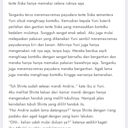
tante Siska hanya memakai celana roknya saja.
Tanganku terus meremas-remas payudara tante Siska sementara
Yuni sibuk menghisap kontolku. Kemudian kepala Yuni kutarik
perlahan dan gantian tante Siska yang memasukkan kontolku
kedalam mulutnya. Sungguh sangat enak sekali. Aku juga mulai
melepaskan pakaian yang dikenakan Yuni sambil meremas-remas
payudaranya kiri dan kanan. Akhirnya Yuni juga hanya
mengenakan rok nya saja, tanpa baju. Mereka berdua asyik
menghisap kontolku dengan sangat bernafsu dan bergantian dan
mereka hanya hanya memakai pakaian bawahnya saja. Tanganku
juga meremas-remas payudara mereka bergantian. Agak lama
juga mereka menghisap kontolku hingga warnanya kemerahan.
“Tuh Shinta sudah selesai mandi Andrie..” kata ibu si Yuni.
Aku melihat Shinta keluar dari kamar mandi dengan hanya
mengenakan handuk yang melilit tubuhnya. Nampak jelas
keindahan tubuh Shinta yang dililit handuk itu.
“Hai Andrie sudah lama datangnya?” tanya Shinta dengan riang
padaku dan agak kaget dengan yang kami lakukan.
“Ohh.. kalian udah mulai duluan ya?” katanya sedikit kaget.