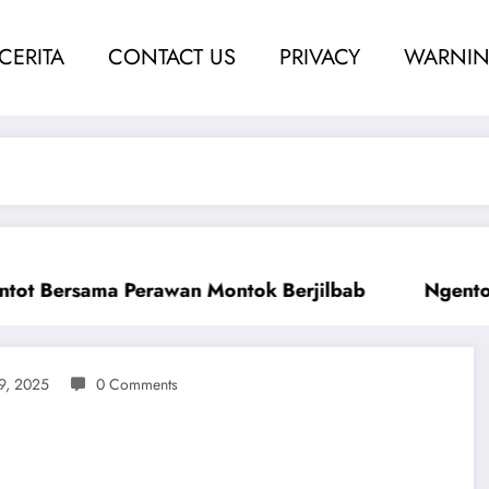
 CERITA
CONTACT US
PRIVACY
WARNIN
Ngentot Perawam Sampai Berdarah
Ketah
9, 2025
0 Comments