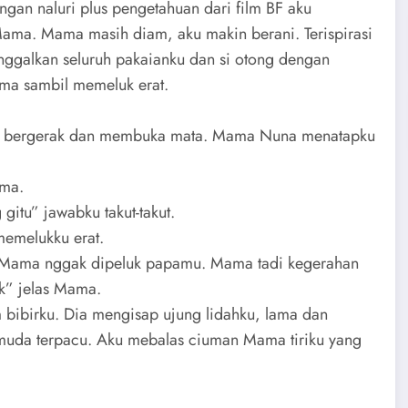
an naluri plus pengetahuan dari film BF aku
 Mama. Mama masih diam, aku makin berani. Terispirasi
anggalkan seluruh pakaianku dan si otong dengan
ma sambil memeluk erat.
tiba bergerak dan membuka mata. Mama Nuna menatapku
ama.
gitu” jawabku takut-takut.
memelukku erat.
 Mama nggak dipeluk papamu. Mama tadi kegerahan
k” jelas Mama.
bibirku. Dia mengisap ujung lidahku, lama dan
i muda terpacu. Aku mebalas ciuman Mama tiriku yang