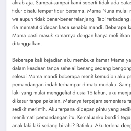
akrab aja. Sampai-sampai kami seperti tidak ada batasa
tidur disatu tempat tidur bersama. Mama Nuna mulai 
walaupun tidak bener-bener telanjang. Tapi terkada
ria mematut didepan kaca sehabis mandi. Beberapa kal
Mama pasti masuk kamarnya dengan hanya melilitkan
ditanggalkan.
Beberapa kali kejadian aku membuka kamar Mama y
dalam keadaan tanpa sehelai benang sedang bengong 
selesai Mama mandi beberapa menit kemudian aku pas
pemandangan indah terhampar dimata mudaku. Sampai 
laki yang mulai menggeliat diusia 16 tahun, aku menj
dikasur tanpa pakaian. Matanya terpejam sementara 
sedikit merintih. Aku terpana didepan pintu yang sed
menikmati pemandangan itu. Kemaluanku berdiri tegak
anak laki-laki sedang birahi? Batinku. Aku terlena