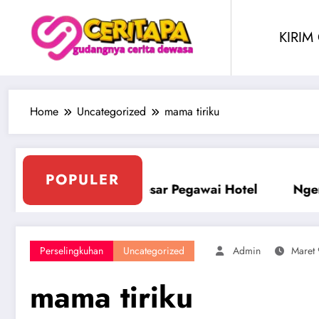
Skip
to
KIRIM
content
Home
Uncategorized
mama tiriku
POPULER
Ngentot Bersama Perawan Montok Berjilbab
Perselingkuhan
Uncategorized
Admin
Maret 
mama tiriku