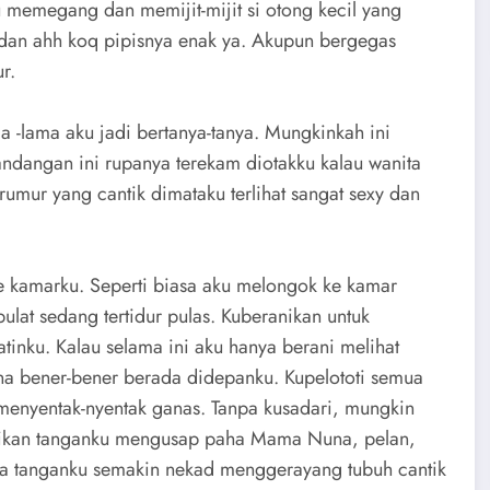
u memegang dan memijit-mijit si otong kecil yang
is dan ahh koq pipisnya enak ya. Akupun bergegas
r.
a -lama aku jadi bertanya-tanya. Mungkinkah ini
dangan ini rupanya terekam diotakku kalau wanita
rumur yang cantik dimataku terlihat sangat sexy dan
ke kamarku. Seperti biasa aku melongok ke kamar
at sedang tertidur pulas. Kuberanikan untuk
inku. Kalau selama ini aku hanya berani melihat
sana bener-bener berada didepanku. Kupelototi semua
 menyentak-nyentak ganas. Tanpa kusadari, mungkin
nikan tanganku mengusap paha Mama Nuna, pelan,
ua tanganku semakin nekad menggerayang tubuh cantik