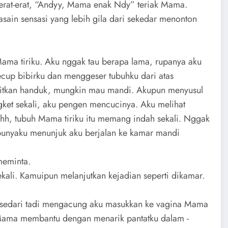
erat-erat, “Andyy, Mama enak Ndy” teriak Mama.
ain sensasi yang lebih gila dari sekedar menonton
Mama tiriku. Aku nggak tau berapa lama, rupanya aku
cup bibirku dan menggeser tubuhku dari atas
litkan handuk, mungkin mau mandi. Akupun menyusul
ket sekali, aku pengen mencucinya. Aku melihat
hh, tubuh Mama tiriku itu memang indah sekali. Nggak
 punyaku menunjuk aku berjalan ke kamar mandi
meminta.
li. Kamuipun melanjutkan kejadian seperti dikamar.
ng sedari tadi mengacung aku masukkan ke vagina Mama
 Mama membantu dengan menarik pantatku dalam -