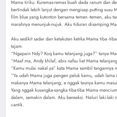
Mama tiriku. Kuremas-remas buah dada ranum dan deng
bertindak lebih lanjut dengan mengisap putting susu
film blue yang kutonton bersama temen -temen, aku t
marahnya menunjuk-nujuk. Aku tiduran disamping Ma
Aku sedikit sadar dan ketakutan ketika Mama tiba -
tajam.
“Ngapain Ndy? Koq kamu telanjang juga?” tanya M
“Maaf ma, Andy khilaf, abis nafsu liat Mama telanjang 
“Kamu mulai nakal ya” kata Mama sambil tangannya 
“Ya udah Mama juga pengen peluk kamu, udah lama
makanya Mama telanjang, e nggak taunya kamu masu
Yang nggak kusangka-sangka tiba-tiba Mama mencium 
dalam, semakin dalam. Aku bereaksi. Naluri laki-lak
cantik.