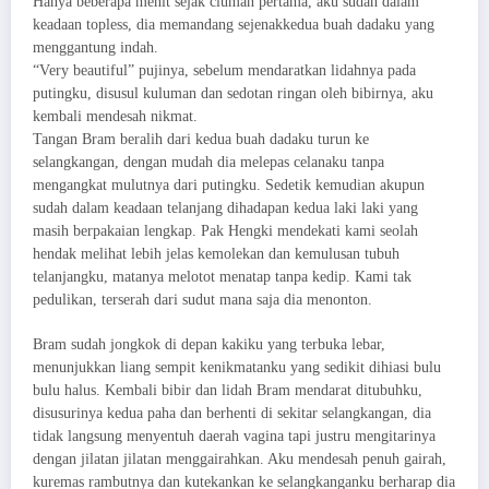
Hanya beberapa menit sejak ciuman pertama, aku sudah dalam
keadaan topless, dia memandang sejenakkedua buah dadaku yang
menggantung indah.
“Very beautiful” pujinya, sebelum mendaratkan lidahnya pada
putingku, disusul kuluman dan sedotan ringan oleh bibirnya, aku
kembali mendesah nikmat.
Tangan Bram beralih dari kedua buah dadaku turun ke
selangkangan, dengan mudah dia melepas celanaku tanpa
mengangkat mulutnya dari putingku. Sedetik kemudian akupun
sudah dalam keadaan telanjang dihadapan kedua laki laki yang
masih berpakaian lengkap. Pak Hengki mendekati kami seolah
hendak melihat lebih jelas kemolekan dan kemulusan tubuh
telanjangku, matanya melotot menatap tanpa kedip. Kami tak
pedulikan, terserah dari sudut mana saja dia menonton.
Bram sudah jongkok di depan kakiku yang terbuka lebar,
menunjukkan liang sempit kenikmatanku yang sedikit dihiasi bulu
bulu halus. Kembali bibir dan lidah Bram mendarat ditubuhku,
disusurinya kedua paha dan berhenti di sekitar selangkangan, dia
tidak langsung menyentuh daerah vagina tapi justru mengitarinya
dengan jilatan jilatan menggairahkan. Aku mendesah penuh gairah,
kuremas rambutnya dan kutekankan ke selangkanganku berharap dia