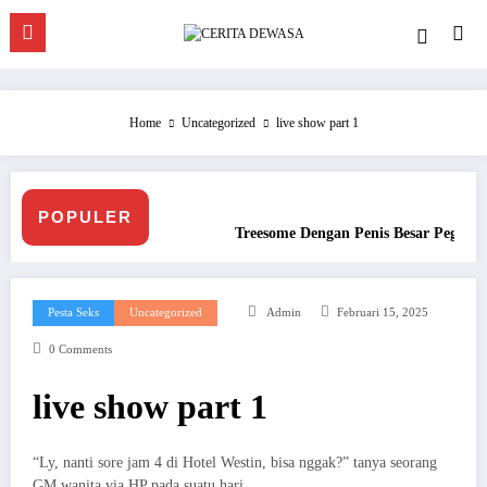
Skip
to
content
Home
Uncategorized
live show part 1
POPULER
Treesome Dengan Penis Besar Pegawai Hotel
Ngent
Pesta Seks
Uncategorized
Admin
Februari 15, 2025
0 Comments
live show part 1
“Ly, nanti sore jam 4 di Hotel Westin, bisa nggak?” tanya seorang
GM wanita via HP pada suatu hari.