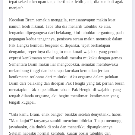
tepat sekedar kecupan tanpa bertindak lebih jauh, dia kembali agak
menjauh.
Kocokan Bram semakin menggila, remasannyapun makin kuat
namun lebih nikmat. Tiba tiba dia menarik tubuhku ke atas,
lenganku dipegangnya dari belakang, kini tubuhku tergantung pada
pegangan kedua tangannya, penisnya serasa makin menusuk dalam.
Pak Hengki kembali bergeser di depanku, tepat berhadapan
denganku, sepertinya dia begitu menikmati wajahku yang penuh
expresi kenikmatan sambil sesekali meraba mukaku dengan gemas.
Sementara Bram makin liar mengocokku, semakin membawaku
melambung tinggi dan beberapa kocokan kemudian jeritan
kenikmatan terlontar dari mulutku. Aku orgasme dalam pelukan
Bram dari belakang dan didepan Pak Hengki yang tak pernah bosan
menatapku. Tak kupedulikan rabaan Pak Hengki di wajahku yang
tengah dilanda orgasme, aku begitu menikmati kenikmatan yang
tengah kugapai.
“Gila kamu Bram, enak banget” bisikku setelah denyutanku habis.
“Mau lanjut?” tanyanya sambil mencium bibirku. Tanpa menunggu
jawabanku, dia duduk di sofa dan menarikku dipangkuannya.
Setelah napasku normal kembali, kuatur posisi tubuhku dan