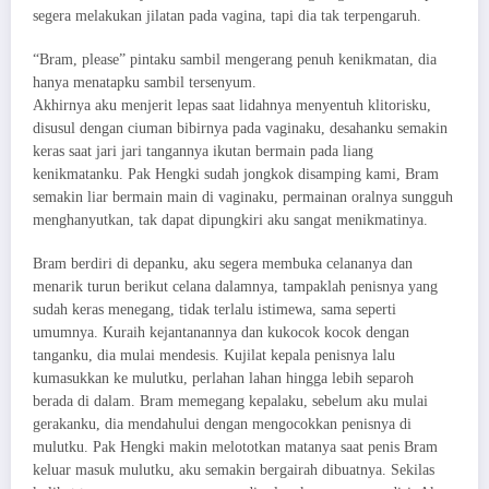
segera melakukan jilatan pada vagina, tapi dia tak terpengaruh.
“Bram, please” pintaku sambil mengerang penuh kenikmatan, dia
hanya menatapku sambil tersenyum.
Akhirnya aku menjerit lepas saat lidahnya menyentuh klitorisku,
disusul dengan ciuman bibirnya pada vaginaku, desahanku semakin
keras saat jari jari tangannya ikutan bermain pada liang
kenikmatanku. Pak Hengki sudah jongkok disamping kami, Bram
semakin liar bermain main di vaginaku, permainan oralnya sungguh
menghanyutkan, tak dapat dipungkiri aku sangat menikmatinya.
Bram berdiri di depanku, aku segera membuka celananya dan
menarik turun berikut celana dalamnya, tampaklah penisnya yang
sudah keras menegang, tidak terlalu istimewa, sama seperti
umumnya. Kuraih kejantanannya dan kukocok kocok dengan
tanganku, dia mulai mendesis. Kujilat kepala penisnya lalu
kumasukkan ke mulutku, perlahan lahan hingga lebih separoh
berada di dalam. Bram memegang kepalaku, sebelum aku mulai
gerakanku, dia mendahului dengan mengocokkan penisnya di
mulutku. Pak Hengki makin melototkan matanya saat penis Bram
keluar masuk mulutku, aku semakin bergairah dibuatnya. Sekilas