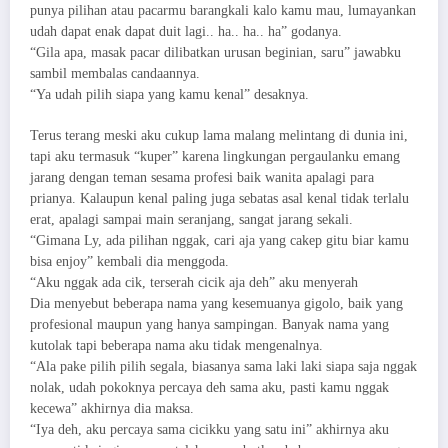
punya pilihan atau pacarmu barangkali kalo kamu mau, lumayankan
udah dapat enak dapat duit lagi.. ha.. ha.. ha” godanya.
“Gila apa, masak pacar dilibatkan urusan beginian, saru” jawabku
sambil membalas candaannya.
“Ya udah pilih siapa yang kamu kenal” desaknya.
Terus terang meski aku cukup lama malang melintang di dunia ini,
tapi aku termasuk “kuper” karena lingkungan pergaulanku emang
jarang dengan teman sesama profesi baik wanita apalagi para
prianya. Kalaupun kenal paling juga sebatas asal kenal tidak terlalu
erat, apalagi sampai main seranjang, sangat jarang sekali.
“Gimana Ly, ada pilihan nggak, cari aja yang cakep gitu biar kamu
bisa enjoy” kembali dia menggoda.
“Aku nggak ada cik, terserah cicik aja deh” aku menyerah
Dia menyebut beberapa nama yang kesemuanya gigolo, baik yang
profesional maupun yang hanya sampingan. Banyak nama yang
kutolak tapi beberapa nama aku tidak mengenalnya.
“Ala pake pilih pilih segala, biasanya sama laki laki siapa saja nggak
nolak, udah pokoknya percaya deh sama aku, pasti kamu nggak
kecewa” akhirnya dia maksa.
“Iya deh, aku percaya sama cicikku yang satu ini” akhirnya aku