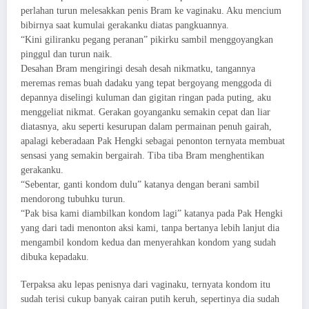
perlahan turun melesakkan penis Bram ke vaginaku. Aku mencium
bibirnya saat kumulai gerakanku diatas pangkuannya.
“Kini giliranku pegang peranan” pikirku sambil menggoyangkan
pinggul dan turun naik.
Desahan Bram mengiringi desah desah nikmatku, tangannya
meremas remas buah dadaku yang tepat bergoyang menggoda di
depannya diselingi kuluman dan gigitan ringan pada puting, aku
menggeliat nikmat. Gerakan goyanganku semakin cepat dan liar
diatasnya, aku seperti kesurupan dalam permainan penuh gairah,
apalagi keberadaan Pak Hengki sebagai penonton ternyata membuat
sensasi yang semakin bergairah. Tiba tiba Bram menghentikan
gerakanku.
“Sebentar, ganti kondom dulu” katanya dengan berani sambil
mendorong tubuhku turun.
“Pak bisa kami diambilkan kondom lagi” katanya pada Pak Hengki
yang dari tadi menonton aksi kami, tanpa bertanya lebih lanjut dia
mengambil kondom kedua dan menyerahkan kondom yang sudah
dibuka kepadaku.
Terpaksa aku lepas penisnya dari vaginaku, ternyata kondom itu
sudah terisi cukup banyak cairan putih keruh, sepertinya dia sudah