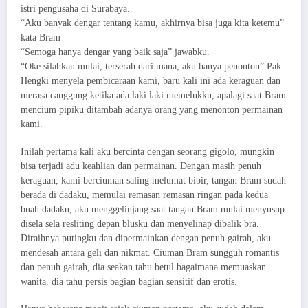
istri pengusaha di Surabaya.
“Aku banyak dengar tentang kamu, akhirnya bisa juga kita ketemu”
kata Bram
“Semoga hanya dengar yang baik saja” jawabku.
“Oke silahkan mulai, terserah dari mana, aku hanya penonton” Pak
Hengki menyela pembicaraan kami, baru kali ini ada keraguan dan
merasa canggung ketika ada laki laki memelukku, apalagi saat Bram
mencium pipiku ditambah adanya orang yang menonton permainan
kami.
Inilah pertama kali aku bercinta dengan seorang gigolo, mungkin
bisa terjadi adu keahlian dan permainan. Dengan masih penuh
keraguan, kami berciuman saling melumat bibir, tangan Bram sudah
berada di dadaku, memulai remasan remasan ringan pada kedua
buah dadaku, aku menggelinjang saat tangan Bram mulai menyusup
disela sela resliting depan blusku dan menyelinap dibalik bra.
Diraihnya putingku dan dipermainkan dengan penuh gairah, aku
mendesah antara geli dan nikmat. Ciuman Bram sungguh romantis
dan penuh gairah, dia seakan tahu betul bagaimana memuaskan
wanita, dia tahu persis bagian bagian sensitif dan erotis.