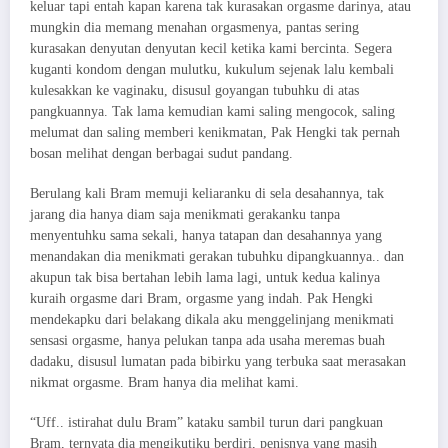
keluar tapi entah kapan karena tak kurasakan orgasme darinya, atau
mungkin dia memang menahan orgasmenya, pantas sering
kurasakan denyutan denyutan kecil ketika kami bercinta. Segera
kuganti kondom dengan mulutku, kukulum sejenak lalu kembali
kulesakkan ke vaginaku, disusul goyangan tubuhku di atas
pangkuannya. Tak lama kemudian kami saling mengocok, saling
melumat dan saling memberi kenikmatan, Pak Hengki tak pernah
bosan melihat dengan berbagai sudut pandang.
Berulang kali Bram memuji keliaranku di sela desahannya, tak
jarang dia hanya diam saja menikmati gerakanku tanpa
menyentuhku sama sekali, hanya tatapan dan desahannya yang
menandakan dia menikmati gerakan tubuhku dipangkuannya.. dan
akupun tak bisa bertahan lebih lama lagi, untuk kedua kalinya
kuraih orgasme dari Bram, orgasme yang indah. Pak Hengki
mendekapku dari belakang dikala aku menggelinjang menikmati
sensasi orgasme, hanya pelukan tanpa ada usaha meremas buah
dadaku, disusul lumatan pada bibirku yang terbuka saat merasakan
nikmat orgasme. Bram hanya dia melihat kami.
“Uff.. istirahat dulu Bram” kataku sambil turun dari pangkuan
Bram, ternyata dia mengikutiku berdiri, penisnya yang masih