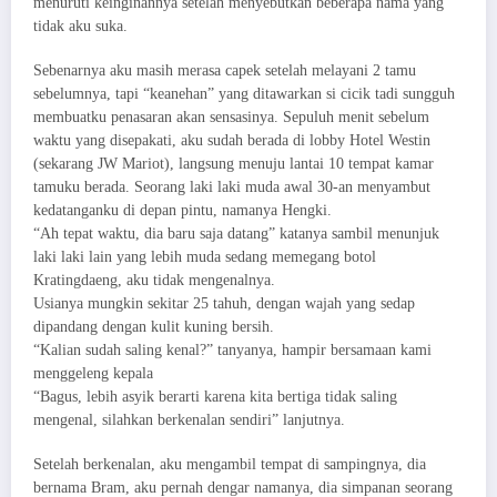
menuruti keinginannya setelah menyebutkan beberapa nama yang
tidak aku suka.
Sebenarnya aku masih merasa capek setelah melayani 2 tamu
sebelumnya, tapi “keanehan” yang ditawarkan si cicik tadi sungguh
membuatku penasaran akan sensasinya. Sepuluh menit sebelum
waktu yang disepakati, aku sudah berada di lobby Hotel Westin
(sekarang JW Mariot), langsung menuju lantai 10 tempat kamar
tamuku berada. Seorang laki laki muda awal 30-an menyambut
kedatanganku di depan pintu, namanya Hengki.
“Ah tepat waktu, dia baru saja datang” katanya sambil menunjuk
laki laki lain yang lebih muda sedang memegang botol
Kratingdaeng, aku tidak mengenalnya.
Usianya mungkin sekitar 25 tahuh, dengan wajah yang sedap
dipandang dengan kulit kuning bersih.
“Kalian sudah saling kenal?” tanyanya, hampir bersamaan kami
menggeleng kepala
“Bagus, lebih asyik berarti karena kita bertiga tidak saling
mengenal, silahkan berkenalan sendiri” lanjutnya.
Setelah berkenalan, aku mengambil tempat di sampingnya, dia
bernama Bram, aku pernah dengar namanya, dia simpanan seorang