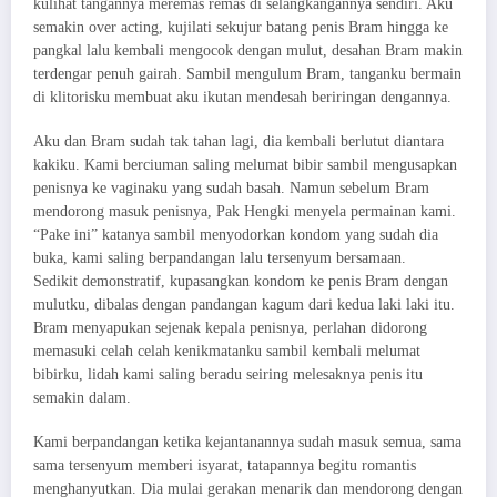
kulihat tangannya meremas remas di selangkangannya sendiri. Aku
semakin over acting, kujilati sekujur batang penis Bram hingga ke
pangkal lalu kembali mengocok dengan mulut, desahan Bram makin
terdengar penuh gairah. Sambil mengulum Bram, tanganku bermain
di klitorisku membuat aku ikutan mendesah beriringan dengannya.
Aku dan Bram sudah tak tahan lagi, dia kembali berlutut diantara
kakiku. Kami berciuman saling melumat bibir sambil mengusapkan
penisnya ke vaginaku yang sudah basah. Namun sebelum Bram
mendorong masuk penisnya, Pak Hengki menyela permainan kami.
“Pake ini” katanya sambil menyodorkan kondom yang sudah dia
buka, kami saling berpandangan lalu tersenyum bersamaan.
Sedikit demonstratif, kupasangkan kondom ke penis Bram dengan
mulutku, dibalas dengan pandangan kagum dari kedua laki laki itu.
Bram menyapukan sejenak kepala penisnya, perlahan didorong
memasuki celah celah kenikmatanku sambil kembali melumat
bibirku, lidah kami saling beradu seiring melesaknya penis itu
semakin dalam.
Kami berpandangan ketika kejantanannya sudah masuk semua, sama
sama tersenyum memberi isyarat, tatapannya begitu romantis
menghanyutkan. Dia mulai gerakan menarik dan mendorong dengan