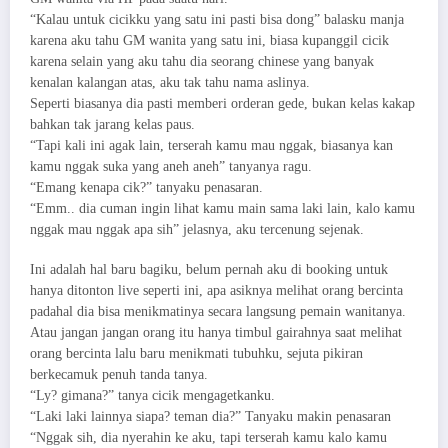
“Kalau untuk cicikku yang satu ini pasti bisa dong” balasku manja
karena aku tahu GM wanita yang satu ini, biasa kupanggil cicik
karena selain yang aku tahu dia seorang chinese yang banyak
kenalan kalangan atas, aku tak tahu nama aslinya.
Seperti biasanya dia pasti memberi orderan gede, bukan kelas kakap
bahkan tak jarang kelas paus.
“Tapi kali ini agak lain, terserah kamu mau nggak, biasanya kan
kamu nggak suka yang aneh aneh” tanyanya ragu.
“Emang kenapa cik?” tanyaku penasaran.
“Emm.. dia cuman ingin lihat kamu main sama laki lain, kalo kamu
nggak mau nggak apa sih” jelasnya, aku tercenung sejenak.
Ini adalah hal baru bagiku, belum pernah aku di booking untuk
hanya ditonton live seperti ini, apa asiknya melihat orang bercinta
padahal dia bisa menikmatinya secara langsung pemain wanitanya.
Atau jangan jangan orang itu hanya timbul gairahnya saat melihat
orang bercinta lalu baru menikmati tubuhku, sejuta pikiran
berkecamuk penuh tanda tanya.
“Ly? gimana?” tanya cicik mengagetkanku.
“Laki laki lainnya siapa? teman dia?” Tanyaku makin penasaran
“Nggak sih, dia nyerahin ke aku, tapi terserah kamu kalo kamu