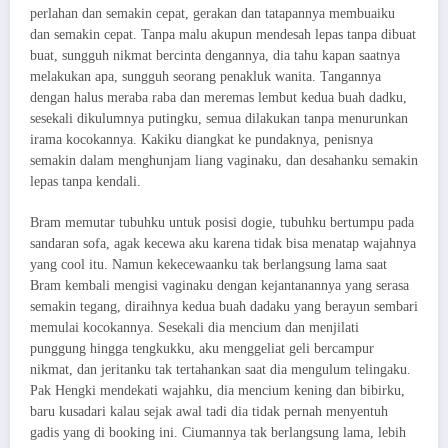
perlahan dan semakin cepat, gerakan dan tatapannya membuaiku
dan semakin cepat. Tanpa malu akupun mendesah lepas tanpa dibuat
buat, sungguh nikmat bercinta dengannya, dia tahu kapan saatnya
melakukan apa, sungguh seorang penakluk wanita. Tangannya
dengan halus meraba raba dan meremas lembut kedua buah dadku,
sesekali dikulumnya putingku, semua dilakukan tanpa menurunkan
irama kocokannya. Kakiku diangkat ke pundaknya, penisnya
semakin dalam menghunjam liang vaginaku, dan desahanku semakin
lepas tanpa kendali.
Bram memutar tubuhku untuk posisi dogie, tubuhku bertumpu pada
sandaran sofa, agak kecewa aku karena tidak bisa menatap wajahnya
yang cool itu. Namun kekecewaanku tak berlangsung lama saat
Bram kembali mengisi vaginaku dengan kejantanannya yang serasa
semakin tegang, diraihnya kedua buah dadaku yang berayun sembari
memulai kocokannya. Sesekali dia mencium dan menjilati
punggung hingga tengkukku, aku menggeliat geli bercampur
nikmat, dan jeritanku tak tertahankan saat dia mengulum telingaku.
Pak Hengki mendekati wajahku, dia mencium kening dan bibirku,
baru kusadari kalau sejak awal tadi dia tidak pernah menyentuh
gadis yang di booking ini. Ciumannya tak berlangsung lama, lebih