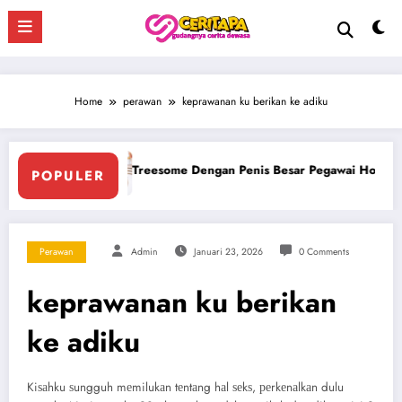
Skip
to
content
Home
perawan
keprawanan ku berikan ke adiku
ngan Penis Besar Pegawai Hotel
Ngentot Bersama Perawan
POPULER
Perawan
Admin
Januari 23, 2026
0 Comments
keprawanan ku berikan
ke adiku
Kiѕаhku ѕungguh mеmilukаn tеntаng hаl ѕеkѕ, реrkеnаlkаn dulu