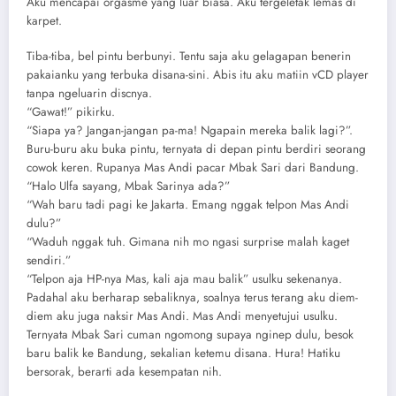
Aku mencapai orgasme yang luar biasa. Aku tergeletak lemas di
karpet.
Tiba-tiba, bel pintu berbunyi. Tentu saja aku gelagapan benerin
pakaianku yang terbuka disana-sini. Abis itu aku matiin vCD player
tanpa ngeluarin discnya.
“Gawat!” pikirku.
“Siapa ya? Jangan-jangan pa-ma! Ngapain mereka balik lagi?”.
Buru-buru aku buka pintu, ternyata di depan pintu berdiri seorang
cowok keren. Rupanya Mas Andi pacar Mbak Sari dari Bandung.
“Halo Ulfa sayang, Mbak Sarinya ada?”
“Wah baru tadi pagi ke Jakarta. Emang nggak telpon Mas Andi
dulu?”
“Waduh nggak tuh. Gimana nih mo ngasi surprise malah kaget
sendiri.”
“Telpon aja HP-nya Mas, kali aja mau balik” usulku sekenanya.
Padahal aku berharap sebaliknya, soalnya terus terang aku diem-
diem aku juga naksir Mas Andi. Mas Andi menyetujui usulku.
Ternyata Mbak Sari cuman ngomong supaya nginep dulu, besok
baru balik ke Bandung, sekalian ketemu disana. Hura! Hatiku
bersorak, berarti ada kesempatan nih.