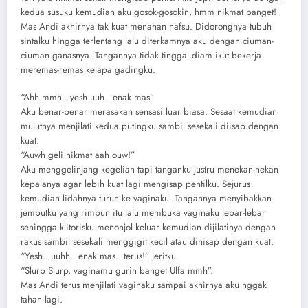
kedua susuku kemudian aku gosok-gosokin, hmm nikmat banget!
Mas Andi akhirnya tak kuat menahan nafsu. Didorongnya tubuh
sintalku hingga terlentang lalu diterkamnya aku dengan ciuman-
ciuman ganasnya. Tangannya tidak tinggal diam ikut bekerja
meremas-remas kelapa gadingku.
“Ahh mmh.. yesh uuh.. enak mas”
Aku benar-benar merasakan sensasi luar biasa. Sesaat kemudian
mulutnya menjilati kedua putingku sambil sesekali diisap dengan
kuat.
“Auwh geli nikmat aah ouw!”
Aku menggelinjang kegelian tapi tanganku justru menekan-nekan
kepalanya agar lebih kuat lagi mengisap pentilku. Sejurus
kemudian lidahnya turun ke vaginaku. Tangannya menyibakkan
jembutku yang rimbun itu lalu membuka vaginaku lebar-lebar
sehingga klitorisku menonjol keluar kemudian dijilatinya dengan
rakus sambil sesekali menggigit kecil atau dihisap dengan kuat.
“Yesh.. uuhh.. enak mas.. terus!” jeritku.
“Slurp Slurp, vaginamu gurih banget Ulfa mmh”.
Mas Andi terus menjilati vaginaku sampai akhirnya aku nggak
tahan lagi.