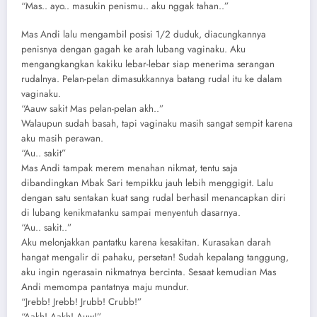
“Mas.. ayo.. masukin penismu.. aku nggak tahan..”
Mas Andi lalu mengambil posisi 1/2 duduk, diacungkannya
penisnya dengan gagah ke arah lubang vaginaku. Aku
mengangkangkan kakiku lebar-lebar siap menerima serangan
rudalnya. Pelan-pelan dimasukkannya batang rudal itu ke dalam
vaginaku.
“Aauw sakit Mas pelan-pelan akh..”
Walaupun sudah basah, tapi vaginaku masih sangat sempit karena
aku masih perawan.
“Au.. sakit”
Mas Andi tampak merem menahan nikmat, tentu saja
dibandingkan Mbak Sari tempikku jauh lebih menggigit. Lalu
dengan satu sentakan kuat sang rudal berhasil menancapkan diri
di lubang kenikmatanku sampai menyentuh dasarnya.
“Au.. sakit..”
Aku melonjakkan pantatku karena kesakitan. Kurasakan darah
hangat mengalir di pahaku, persetan! Sudah kepalang tanggung,
aku ingin ngerasain nikmatnya bercinta. Sesaat kemudian Mas
Andi memompa pantatnya maju mundur.
“Jrebb! Jrebb! Jrubb! Crubb!”
“Aakh! Aakh! Auw!”