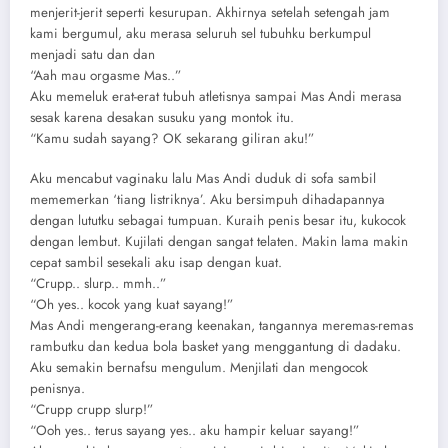
menjerit-jerit seperti kesurupan. Akhirnya setelah setengah jam
kami bergumul, aku merasa seluruh sel tubuhku berkumpul
menjadi satu dan dan
“Aah mau orgasme Mas..”
Aku memeluk erat-erat tubuh atletisnya sampai Mas Andi merasa
sesak karena desakan susuku yang montok itu.
“Kamu sudah sayang? OK sekarang giliran aku!”
Aku mencabut vaginaku lalu Mas Andi duduk di sofa sambil
mememerkan ‘tiang listriknya’. Aku bersimpuh dihadapannya
dengan lututku sebagai tumpuan. Kuraih penis besar itu, kukocok
dengan lembut. Kujilati dengan sangat telaten. Makin lama makin
cepat sambil sesekali aku isap dengan kuat.
“Crupp.. slurp.. mmh..”
“Oh yes.. kocok yang kuat sayang!”
Mas Andi mengerang-erang keenakan, tangannya meremas-remas
rambutku dan kedua bola basket yang menggantung di dadaku.
Aku semakin bernafsu mengulum. Menjilati dan mengocok
penisnya.
“Crupp crupp slurp!”
“Ooh yes.. terus sayang yes.. aku hampir keluar sayang!”