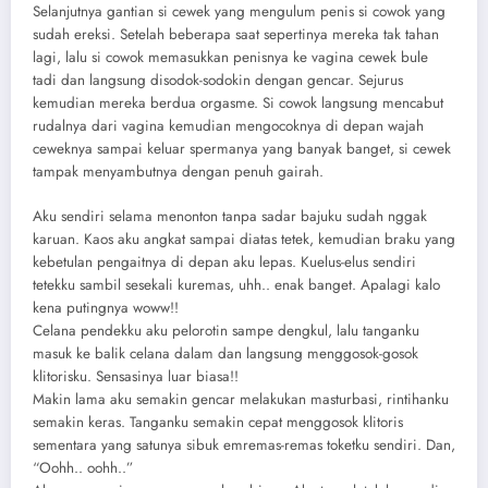
Selanjutnya gantian si cewek yang mengulum penis si cowok yang
sudah ereksi. Setelah beberapa saat sepertinya mereka tak tahan
lagi, lalu si cowok memasukkan penisnya ke vagina cewek bule
tadi dan langsung disodok-sodokin dengan gencar. Sejurus
kemudian mereka berdua orgasme. Si cowok langsung mencabut
rudalnya dari vagina kemudian mengocoknya di depan wajah
ceweknya sampai keluar spermanya yang banyak banget, si cewek
tampak menyambutnya dengan penuh gairah.
Aku sendiri selama menonton tanpa sadar bajuku sudah nggak
karuan. Kaos aku angkat sampai diatas tetek, kemudian braku yang
kebetulan pengaitnya di depan aku lepas. Kuelus-elus sendiri
tetekku sambil sesekali kuremas, uhh.. enak banget. Apalagi kalo
kena putingnya woww!!
Celana pendekku aku pelorotin sampe dengkul, lalu tanganku
masuk ke balik celana dalam dan langsung menggosok-gosok
klitorisku. Sensasinya luar biasa!!
Makin lama aku semakin gencar melakukan masturbasi, rintihanku
semakin keras. Tanganku semakin cepat menggosok klitoris
sementara yang satunya sibuk emremas-remas toketku sendiri. Dan,
“Oohh.. oohh..”