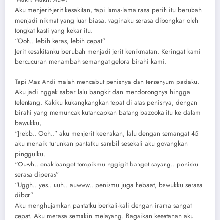
Aku menjerit-jerit kesakitan, tapi lama-lama rasa perih itu berubah
menjadi nikmat yang luar biasa. vaginaku serasa dibongkar oleh
tongkat kasti yang kekar itu.
“Ooh.. lebih keras, lebih cepat”
Jerit kesakitanku berubah menjadi jerit kenikmatan. Keringat kami
bercucuran menambah semangat gelora birahi kami.
Tapi Mas Andi malah mencabut penisnya dan tersenyum padaku.
Aku jadi nggak sabar lalu bangkit dan mendorongnya hingga
telentang. Kakiku kukangkangkan tepat di atas penisnya, dengan
birahi yang memuncak kutancapkan batang bazooka itu ke dalam
bawukku,
“Jrebb.. Ooh..” aku menjerit keenakan, lalu dengan semangat 45
aku menaik turunkan pantatku sambil sesekali aku goyangkan
pinggulku.
“Ouwh.. enak banget tempikmu nggigit banget sayang.. penisku
serasa diperas”
“Uggh.. yes.. uuh.. auwww.. penismu juga hebaat, bawukku serasa
dibor”
Aku menghujamkan pantatku berkali-kali dengan irama sangat
cepat. Aku merasa semakin melayang. Bagaikan kesetanan aku