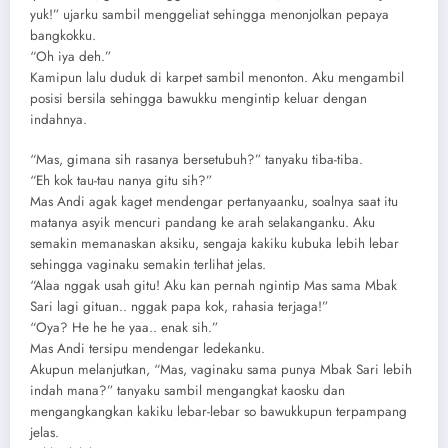
yuk!” ujarku sambil menggeliat sehingga menonjolkan pepaya
bangkokku.
“Oh iya deh.”
Kamipun lalu duduk di karpet sambil menonton. Aku mengambil
posisi bersila sehingga bawukku mengintip keluar dengan
indahnya.
“Mas, gimana sih rasanya bersetubuh?” tanyaku tiba-tiba.
“Eh kok tau-tau nanya gitu sih?”
Mas Andi agak kaget mendengar pertanyaanku, soalnya saat itu
matanya asyik mencuri pandang ke arah selakanganku. Aku
semakin memanaskan aksiku, sengaja kakiku kubuka lebih lebar
sehingga vaginaku semakin terlihat jelas.
“Alaa nggak usah gitu! Aku kan pernah ngintip Mas sama Mbak
Sari lagi gituan.. nggak papa kok, rahasia terjaga!”
“Oya? He he he yaa.. enak sih.”
Mas Andi tersipu mendengar ledekanku.
Akupun melanjutkan, “Mas, vaginaku sama punya Mbak Sari lebih
indah mana?” tanyaku sambil mengangkat kaosku dan
mengangkangkan kakiku lebar-lebar so bawukkupun terpampang
jelas.