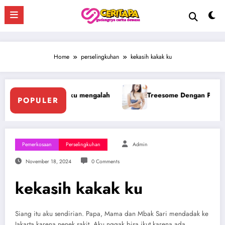
Skip
to
content
Home
perselingkuhan
kekasih kakak ku
alah
Treesome Dengan Penis Besar Pegawai Hotel
POPULER
Pemerkosaan
Perselingkuhan
Admin
November 18, 2024
0 Comments
kekasih kakak ku
Siang itu aku sendirian. Papa, Mama dan Mbak Sari mendadak ke
Jakarta karena nenek sakit. Aku nggak bisa ikut karena ada