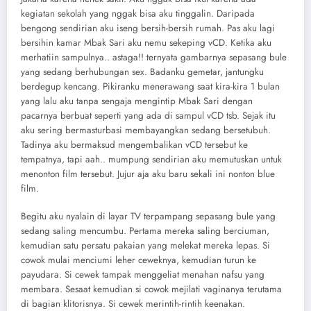
kegiatan sekolah yang nggak bisa aku tinggalin. Daripada
bengong sendirian aku iseng bersih-bersih rumah. Pas aku lagi
bersihin kamar Mbak Sari aku nemu sekeping vCD. Ketika aku
merhatiin sampulnya.. astaga!! ternyata gambarnya sepasang bule
yang sedang berhubungan sex. Badanku gemetar, jantungku
berdegup kencang. Pikiranku menerawang saat kira-kira 1 bulan
yang lalu aku tanpa sengaja mengintip Mbak Sari dengan
pacarnya berbuat seperti yang ada di sampul vCD tsb. Sejak itu
aku sering bermasturbasi membayangkan sedang bersetubuh.
Tadinya aku bermaksud mengembalikan vCD tersebut ke
tempatnya, tapi aah.. mumpung sendirian aku memutuskan untuk
menonton film tersebut. Jujur aja aku baru sekali ini nonton blue
film.
Begitu aku nyalain di layar TV terpampang sepasang bule yang
sedang saling mencumbu. Pertama mereka saling berciuman,
kemudian satu persatu pakaian yang melekat mereka lepas. Si
cowok mulai menciumi leher ceweknya, kemudian turun ke
payudara. Si cewek tampak menggeliat menahan nafsu yang
membara. Sesaat kemudian si cowok mejilati vaginanya terutama
di bagian klitorisnya. Si cewek merintih-rintih keenakan.