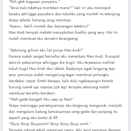
“Ehh glek bagusan punyamu.”
“Terus kalo toketnya montokan mana?” kali ini aku mencopot
kaosku sehingga payudara dan tubuhku yang montok itu telanjang
tanpa sehelai benang yang menutupi.
“Aaanu.. lebih montok dan kencengan tetekmu!”
Mas Andi tampak melotot menyaksikan bodiku yang sexy. Hal itu
malah membuat aku semakin terangsang.
“Sekarang giliran aku liat punya Mas Andi!”
Karena sudah sangat bernafsu aku menerkam Mas Andi. Kucopoti
seluruh pakaiannya sehingga dia bugil. Aku terpesona melihat
tubuh bugil Mas Andi dari dekat. Badannya agak langsing tapi
sexy. penisnya sudah mengacung tegar membuat jantungku
berdebar cepat. Entah kenapa, kalo dulu ngebayangin bentuk
burung cowok aja rasanya jijik tapi ternyata sekarang malah
membuat darahku berdesir.
“Wah gede banget! Aku isep ya Mas!”
Tanpa menunggu persetujuannya aku langsung mengocok, menjilat
dan mengulum batang kemaluannya yang gede dan panjang itu
seperti yang aku tonton di BF.
“Slurp Slurp Slurpmmh! Slurp Slurp Slurp mmh.”
Ternyata nikmat sekali mengisap penis. Aku jepit penisnya dengan