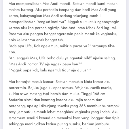
Aku mempersilakan Mas Andi mandi. Setelah mandi kami makan
malam bareng. Aku perhatiin tampang dan bodi Mas Andi yang
keren, kubayangkan Mas Andi sedang telanjang sambil
memperlihatkan “tongkat kastinya”. Nggak sulit untuk ngebayangin
karena aku kan pernah ngintip Mas Andi ama Mbak Sari lagi ml.
Rasanya aku pengen banget ngerasain penis masuk ke vaginaku,
abis keliatannya enak banget tuh.
“Ada apa Ulfa, Kok ngelamun, mikirin pacar ya?” tanyanya tiba-
tiba.
“Ah, enggak Mas, Ulfa bobo dulu ya ngantuk nih!” ujarku salting.
“Mas Andi nonton TV aja nggak papa kan?”
“Nggak papa kok, kalo ngantuk tidur aja duluan!”
Aku beranjak masuk kamar. Setelah menutup kintu kamar aku
bercermin. Bajuku juga kulepas semua. Wajahku cantik manis,
kulitku sawo matang tapi bersih dan mulus. Tinggi 165 cm.
Badanku sintal dan kencang karena aku rajin senam dan
berenang, apalagi ditunjang toketku yang 36B membuatku tampak
sexy. Jembutku tumbuh lebat menghiasi vaginaku yang indah. Aku
tersenyum sendiri kemudian memakai kaos yang longgar dan tipis
sehingga meninjolkan kedua puting susuku, bahkan jembutku