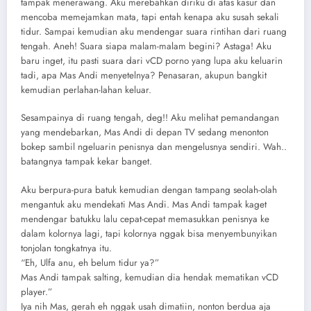
tampak menerawang. Aku merebahkan diriku di atas kasur dan
mencoba memejamkan mata, tapi entah kenapa aku susah sekali
tidur. Sampai kemudian aku mendengar suara rintihan dari ruang
tengah. Aneh! Suara siapa malam-malam begini? Astaga! Aku
baru inget, itu pasti suara dari vCD porno yang lupa aku keluarin
tadi, apa Mas Andi menyetelnya? Penasaran, akupun bangkit
kemudian perlahan-lahan keluar.
Sesampainya di ruang tengah, deg!! Aku melihat pemandangan
yang mendebarkan, Mas Andi di depan TV sedang menonton
bokep sambil ngeluarin penisnya dan mengelusnya sendiri. Wah..
batangnya tampak kekar banget.
Aku berpura-pura batuk kemudian dengan tampang seolah-olah
mengantuk aku mendekati Mas Andi. Mas Andi tampak kaget
mendengar batukku lalu cepat-cepat memasukkan penisnya ke
dalam kolornya lagi, tapi kolornya nggak bisa menyembunyikan
tonjolan tongkatnya itu.
“Eh, Ulfa anu, eh belum tidur ya?”
Mas Andi tampak salting, kemudian dia hendak mematikan vCD
player.”
Iya nih Mas, gerah eh nggak usah dimatiin, nonton berdua aja