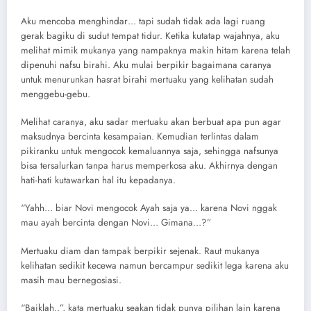
Aku mencoba menghindar… tapi sudah tidak ada lagi ruang
gerak bagiku di sudut tempat tidur. Ketika kutatap wajahnya, aku
melihat mimik mukanya yang nampaknya makin hitam karena telah
dipenuhi nafsu birahi. Aku mulai berpikir bagaimana caranya
untuk menurunkan hasrat birahi mertuaku yang kelihatan sudah
menggebu-gebu.
Melihat caranya, aku sadar mertuaku akan berbuat apa pun agar
maksudnya bercinta kesampaian. Kemudian terlintas dalam
pikiranku untuk mengocok kemaluannya saja, sehingga nafsunya
bisa tersalurkan tanpa harus memperkosa aku. Akhirnya dengan
hati-hati kutawarkan hal itu kepadanya.
“Yahh… biar Novi mengocok Ayah saja ya… karena Novi nggak
mau ayah bercinta dengan Novi… Gimana…?”
Mertuaku diam dan tampak berpikir sejenak. Raut mukanya
kelihatan sedikit kecewa namun bercampur sedikit lega karena aku
masih mau bernegosiasi.
“Baiklah..”, kata mertuaku seakan tidak punya pilihan lain karena