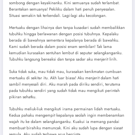
sombong dengan keyakinanku. Kini semuanya sudah terlambat.
Berantakan semuanya! Pekikku dalam hati penuh penyesalan.
Situasi semakin tak terkendali. Lagi-lagi aku kecolongan.
Mertuaku dengan lihainya dan tanpa kusadari sudah membalikkan
tubuhku hingga berlawanan dengan posisi tubuhnya. Kepalaku
berada di bawahnya sementara kepalanya berada di bawahku.
Kami sudah berada dalam posisi enam sembilan! Tak lama
kemudian kurasakan sentuhan lembut di seputar selangkanganku.
Tubuhku langsung bereaksi dan tanpa sadar aku menjerit lirih.
Suka tidak suka, mau tidak mau, kurasakan kenikmatan cumbuan
mertuaku di sekitar itu. Akh luar biasa! Aku menjerit dalam hati
sambil menyesali diri. Aku marah pada diriku sendiri, terutama
pada tubuhku sendiri yang sudah tidak mau mengikuti perintah
pikiran sehatku.
Tubuhku meliuk-liuk mengikuti irama permainan lidah mertuaku.
Kedua pahaku mengempit kepalanya seolah ingin membenamkan
wajah itu ke dalam selangkanganku. Kuakui ia memang pandai
membuat birahiku memuncak. Kini aku sudah lupa dengan siasat
semula. Aku sudah terbawa arus bercinta.