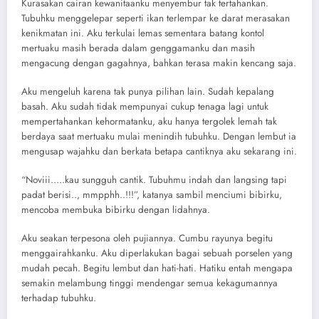
Kurasakan cairan kewanitaanku menyembur tak tertahankan.
Tubuhku menggelepar seperti ikan terlempar ke darat merasakan
kenikmatan ini. Aku terkulai lemas sementara batang kontol
mertuaku masih berada dalam genggamanku dan masih
mengacung dengan gagahnya, bahkan terasa makin kencang saja.
Aku mengeluh karena tak punya pilihan lain. Sudah kepalang
basah. Aku sudah tidak mempunyai cukup tenaga lagi untuk
mempertahankan kehormatanku, aku hanya tergolek lemah tak
berdaya saat mertuaku mulai menindih tubuhku. Dengan lembut ia
mengusap wajahku dan berkata betapa cantiknya aku sekarang ini.
“Noviii…..kau sungguh cantik. Tubuhmu indah dan langsing tapi
padat berisi.., mmpphh..!!!”, katanya sambil menciumi bibirku,
mencoba membuka bibirku dengan lidahnya.
Aku seakan terpesona oleh pujiannya. Cumbu rayunya begitu
menggairahkanku. Aku diperlakukan bagai sebuah porselen yang
mudah pecah. Begitu lembut dan hati-hati. Hatiku entah mengapa
semakin melambung tinggi mendengar semua kekagumannya
terhadap tubuhku.