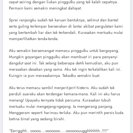
cepat seiring dengan liukan pinggulku yang tak kalah cepatnya.
Permain kami semakin meningkat dahsyat.
Sprei ranjangku sudah tak karuan bentuknya, selimut dan bantal
serta guling terlempar berserakan di lantai akibat pergulatan kami
yang bertambah liar dan tak terkendali. Kurasakan mertuaku mulai
memperlihatkan tanda-tanda.
Aku semakin bersemangat memacu pinggulku untuk bergoyang.
Mungkin goyangan pinggulku akan membuat iri para penyanyi
dangdut saat ini. Tak selang beberapa detik kemudian, aku pun
merasakan desakan yang sama. Aku tak ingin terkalahkan kali ini.
Kuingin ia pun merasakannya. Tekadku semakin kuat.
Aku terus memacu sambil menjerit-jerit histeris. Aku sudah tak
perduli suaraku akan terdengar kemana-mana. Kali ini aku harus
menang! Upayaku ternyata tidak percuma. Kurasakan tubuh
mertuaku mulai mengejang-ngejang. Ia mengerang panjang.
Menggeram seperti harimau terluka. Aku pun merintih persis kuda
betina binal yang sedang birahi.
“Eerrgghh.. ooooo….ooooooo…..oooooouugghhhhhh..!!!!”