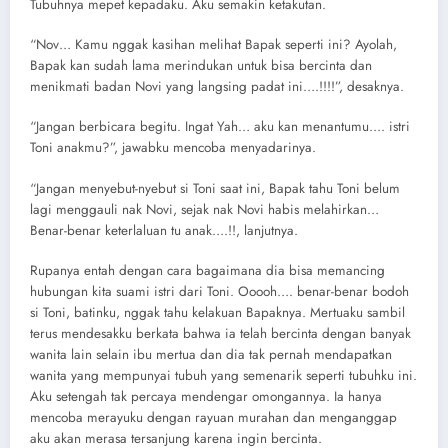
Tubuhnya mepet kepadaku. Aku semakin ketakutan.
“Nov… Kamu nggak kasihan melihat Bapak seperti ini? Ayolah,
Bapak kan sudah lama merindukan untuk bisa bercinta dan
menikmati badan Novi yang langsing padat ini….!!!!”, desaknya.
“Jangan berbicara begitu. Ingat Yah… aku kan menantumu…. istri
Toni anakmu?”, jawabku mencoba menyadarinya.
“Jangan menyebut-nyebut si Toni saat ini, Bapak tahu Toni belum
lagi menggauli nak Novi, sejak nak Novi habis melahirkan…
Benar-benar keterlaluan tu anak….!!, lanjutnya.
Rupanya entah dengan cara bagaimana dia bisa memancing
hubungan kita suami istri dari Toni. Ooooh…. benar-benar bodoh
si Toni, batinku, nggak tahu kelakuan Bapaknya. Mertuaku sambil
terus mendesakku berkata bahwa ia telah bercinta dengan banyak
wanita lain selain ibu mertua dan dia tak pernah mendapatkan
wanita yang mempunyai tubuh yang semenarik seperti tubuhku ini.
Aku setengah tak percaya mendengar omongannya. Ia hanya
mencoba merayuku dengan rayuan murahan dan menganggap
aku akan merasa tersanjung karena ingin bercinta.