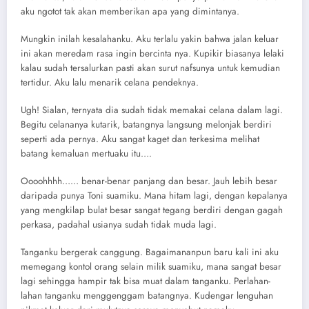
aku ngotot tak akan memberikan apa yang dimintanya.
Mungkin inilah kesalahanku. Aku terlalu yakin bahwa jalan keluar
ini akan meredam rasa ingin bercinta nya. Kupikir biasanya lelaki
kalau sudah tersalurkan pasti akan surut nafsunya untuk kemudian
tertidur. Aku lalu menarik celana pendeknya.
Ugh! Sialan, ternyata dia sudah tidak memakai celana dalam lagi.
Begitu celananya kutarik, batangnya langsung melonjak berdiri
seperti ada pernya. Aku sangat kaget dan terkesima melihat
batang kemaluan mertuaku itu….
Oooohhhh…… benar-benar panjang dan besar. Jauh lebih besar
daripada punya Toni suamiku. Mana hitam lagi, dengan kepalanya
yang mengkilap bulat besar sangat tegang berdiri dengan gagah
perkasa, padahal usianya sudah tidak muda lagi.
Tanganku bergerak canggung. Bagaimananpun baru kali ini aku
memegang kontol orang selain milik suamiku, mana sangat besar
lagi sehingga hampir tak bisa muat dalam tanganku. Perlahan-
lahan tanganku menggenggam batangnya. Kudengar lenguhan