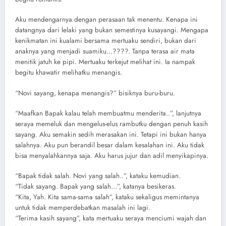
Aku mendengarnya dengan perasaan tak menentu. Kenapa ini
datangnya dari lelaki yang bukan semestinya kusayangi. Mengapa
kenikmatan ini kualami bersama mertuaku sendiri, bukan dari
anaknya yang menjadi suamiku…????. Tanpa terasa air mata
menitik jatuh ke pipi. Mertuaku terkejut melihat ini. Ia nampak
begitu khawatir melihatku menangis.
“Novi sayang, kenapa menangis?” bisiknya buru-buru.
“Maafkan Bapak kalau telah membuatmu menderita..”, lanjutnya
seraya memeluk dan mengelus-elus rambutku dengan penuh kasih
sayang. Aku semakin sedih merasakan ini. Tetapi ini bukan hanya
salahnya. Aku pun berandil besar dalam kesalahan ini. Aku tidak
bisa menyalahkannya saja. Aku harus jujur dan adil menyikapinya.
“Bapak tidak salah. Novi yang salah..”, kataku kemudian.
“Tidak sayang. Bapak yang salah…”, katanya besikeras.
“Kita, Yah. Kita sama-sama salah”, kataku sekaligus memintanya
untuk tidak memperdebatkan masalah ini lagi.
“Terima kasih sayang”, kata mertuaku seraya menciumi wajah dan