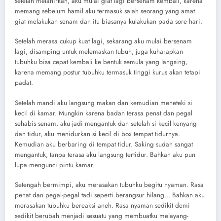
setelah melahirkan, aku mulai giat lagi bersenam kembali, karena
memang sebelum hamil aku termasuk salah seorang yang amat
giat melakukan senam dan itu biasanya kulakukan pada sore hari.
Setelah merasa cukup kuat lagi, sekarang aku mulai bersenam
lagi, disamping untuk melemaskan tubuh, juga kuharapkan
tubuhku bisa cepat kembali ke bentuk semula yang langsing,
karena memang postur tubuhku termasuk tinggi kurus akan tetapi
padat.
Setelah mandi aku langsung makan dan kemudian meneteki si
kecil di kamar. Mungkin karena badan terasa penat dan pegal
sehabis senam, aku jadi mengantuk dan setelah si kecil kenyang
dan tidur, aku menidurkan si kecil di box tempat tidurnya.
Kemudian aku berbaring di tempat tidur. Saking sudah sangat
mengantuk, tanpa terasa aku langsung tertidur. Bahkan aku pun
lupa mengunci pintu kamar.
Setengah bermimpi, aku merasakan tubuhku begitu nyaman. Rasa
penat dan pegal-pegal tadi seperti berangsur hilang… Bahkan aku
merasakan tubuhku bereaksi aneh. Rasa nyaman sedikit demi
sedikit berubah menjadi sesuatu yang membuatku melayang-