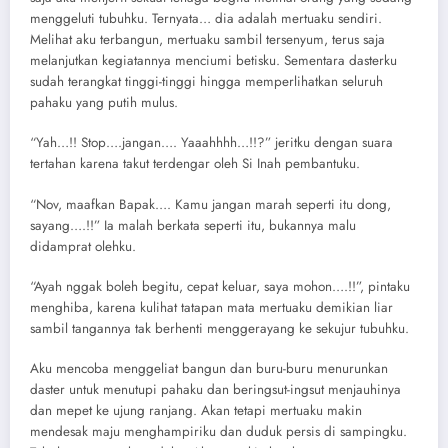
menggeluti tubuhku. Ternyata… dia adalah mertuaku sendiri.
Melihat aku terbangun, mertuaku sambil tersenyum, terus saja
melanjutkan kegiatannya menciumi betisku. Sementara dasterku
sudah terangkat tinggi-tinggi hingga memperlihatkan seluruh
pahaku yang putih mulus.
“Yah…!! Stop….jangan…. Yaaahhhh…!!?” jeritku dengan suara
tertahan karena takut terdengar oleh Si Inah pembantuku.
“Nov, maafkan Bapak…. Kamu jangan marah seperti itu dong,
sayang….!!” Ia malah berkata seperti itu, bukannya malu
didamprat olehku.
“Ayah nggak boleh begitu, cepat keluar, saya mohon….!!”, pintaku
menghiba, karena kulihat tatapan mata mertuaku demikian liar
sambil tangannya tak berhenti menggerayang ke sekujur tubuhku.
Aku mencoba menggeliat bangun dan buru-buru menurunkan
daster untuk menutupi pahaku dan beringsut-ingsut menjauhinya
dan mepet ke ujung ranjang. Akan tetapi mertuaku makin
mendesak maju menghampiriku dan duduk persis di sampingku.