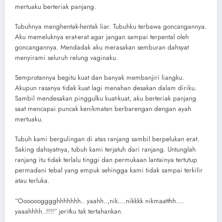
mertuaku berteriak panjang.
Tubuhnya menghentak-hentak liar. Tubuhku terbawa goncangannya.
Aku memeluknya erat-erat agar jangan sampai terpental oleh
goncangannya. Mendadak aku merasakan semburan dahsyat
menyirami seluruh relung vaginaku.
Semprotannya begitu kuat dan banyak membanjiri liangku.
Akupun rasanya tidak kuat lagi menahan desakan dalam diriku.
Sambil mendesakan pinggulku kuat-kuat, aku berteriak panjang
saat mencapai puncak kenikmatan berbarengan dengan ayah
mertuaku.
Tubuh kami bergulingan di atas ranjang sambil berpelukan erat.
Saking dahsyatnya, tubuh kami terjatuh dari ranjang. Untunglah
ranjang itu tidak terlalu tinggi dan permukaan lantainya tertutup
permadani tebal yang empuk sehingga kami tidak sampai terkilir
atau terluka.
“Oooooogggghhhhhhh.. yaahh..,nik….nikkkk nikmaatthh….
yaaahhhh..!!!!” jeritku tak tertahankan.