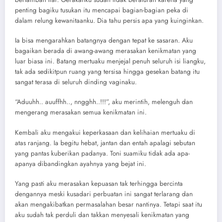
penting bagiku tusukan itu mencapai bagian-bagian peka di
dalam relung kewanitaanku. Dia tahu persis apa yang kuinginkan.
Ia bisa mengarahkan batangnya dengan tepat ke sasaran. Aku
bagaikan berada di awang-awang merasakan kenikmatan yang
luar biasa ini. Batang mertuaku menjejal penuh seluruh isi liangku,
tak ada sedikitpun ruang yang tersisa hingga gesekan batang itu
sangat terasa di seluruh dinding vaginaku.
“Aduuhh.. auuffhh.., nngghh..!!!”, aku merintih, melenguh dan
mengerang merasakan semua kenikmatan ini.
Kembali aku mengakui keperkasaan dan kelihaian mertuaku di
atas ranjang. Ia begitu hebat, jantan dan entah apalagi sebutan
yang pantas kuberikan padanya. Toni suamiku tidak ada apa-
apanya dibandingkan ayahnya yang bejat ini.
Yang pasti aku merasakan kepuasan tak terhingga bercinta
dengannya meski kusadari perbuatan ini sangat terlarang dan
akan mengakibatkan permasalahan besar nantinya. Tetapi saat itu
aku sudah tak perduli dan takkan menyesali kenikmatan yang