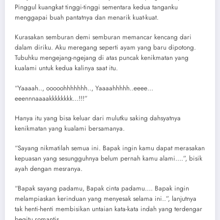
Pinggul kuangkat tinggi-tinggi sementara kedua tanganku
menggapai buah pantatnya dan menarik kuat-kuat.
Kurasakan semburan demi semburan memancar kencang dari
dalam diriku. Aku meregang seperti ayam yang baru dipotong.
Tubuhku mengejang-ngejang di atas puncak kenikmatan yang
kualami untuk kedua kalinya saat itu.
“Yaaaah.., ooooohhhhhhh.., Yaaaahhhhh..eeee…
eeennnaaaakkkkkkkk…!!!”
Hanya itu yang bisa keluar dari mulutku saking dahsyatnya
kenikmatan yang kualami bersamanya.
“Sayang nikmatilah semua ini. Bapak ingin kamu dapat merasakan
kepuasan yang sesungguhnya belum pernah kamu alami….”, bisik
ayah dengan mesranya.
“Bapak sayang padamu, Bapak cinta padamu…. Bapak ingin
melampiaskan kerinduan yang menyesak selama ini..”, lanjutnya
tak henti-henti membisikan untaian kata-kata indah yang terdengar
begitu romantis.