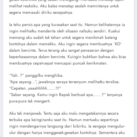
melihat reaksiku. Aku balas menatap seolah memintanya untuk
segera memasuki diriku secepatnya.
Ia tahu persis apa yang kurasakan saat itu. Namun kelihatannya ia
ingin melihatku menderita oleh siksaan nafsuku sendiri. Kuakui
memang aku sudah tak tahan untuk segera menikmati batang
kontolnya dalam memekku. Aku ingin segera membuatnya `KO’
dalam bercinta. Terus terang aku sangat penasaran dengan
keperkasaannya dalam bercinta. Kuingin buktikan bahwa aku bisa
membuatnya cepat-cepat mencapai puncak kenikmatan.
“Yah..?” panggilku menghiba.
“Apa sayang…”, jawabnya seraya tersenyum melihatku tersiksa.
“Cepetan..yaaahhhhh…….!!!”
“Sabar sayang. Kamu ingin Bapak berbuat apa…….?” tanyanya
pura-pura tak mengerti.
Aku tak menjawab. Tentu saja aku malu mengatakannya secara
terbuka apa keinginanku saat itu. Namun mertuaku sepertinya
ingin mendengarnya langsung dari bibirku. Ia sengaja mengulur-
ulur dengan hanya menggesek-gesekan kontolnya. Sementara aku