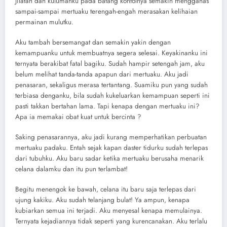
Jilatan dan kulumanku pada batang kontolnya semakin mengganas
sampai-sampai mertuaku terengah-engah merasakan kelihaian
permainan mulutku.
Aku tambah bersemangat dan semakin yakin dengan
kemampuanku untuk membuatnya segera selesai. Keyakinanku ini
ternyata berakibat fatal bagiku. Sudah hampir setengah jam, aku
belum melihat tanda-tanda apapun dari mertuaku. Aku jadi
penasaran, sekaligus merasa tertantang. Suamiku pun yang sudah
terbiasa denganku, bila sudah kukeluarkan kemampuan seperti ini
pasti takkan bertahan lama. Tapi kenapa dengan mertuaku ini?
Apa ia memakai obat kuat untuk bercinta ?
Saking penasarannya, aku jadi kurang memperhatikan perbuatan
mertuaku padaku. Entah sejak kapan daster tidurku sudah terlepas
dari tubuhku. Aku baru sadar ketika mertuaku berusaha menarik
celana dalamku dan itu pun terlambat!
Begitu menengok ke bawah, celana itu baru saja terlepas dari
ujung kakiku. Aku sudah telanjang bulat! Ya ampun, kenapa
kubiarkan semua ini terjadi. Aku menyesal kenapa memulainya.
Ternyata kejadiannya tidak seperti yang kurencanakan. Aku terlalu