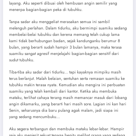
layang. Aku seperti dibuai oleh hembusan angin semilir yang
menerpa bagian-bagian peka di tubuhku.
Tanpa sadar aku menggeliat merasakan semua ini sambil
melenguh perlahan. Dalam tidurku, aku bermimpi suamiku sedang
membelai-belai tubuhku dan kerena memang telah cukup lama
kami tidak berhubungan badan, sejak kandunganku berumur 8
bulan, yang berarti sudah hampir 3 bulan lamanya, maka terasa
suamiku sangat agresif menjelajahi bagian-bagian sensitif dari
sudut tubuhku.
Tiba-tiba aku sadar dari tidurku… tapi kayaknya mimpiku masih
terus berlanjut. Malah belaian, sentuhan serta remasan suamiku ke
tubuhku makin terasa nyata. Kemudian aku mengira ini perbuatan
suamiku yang telah kembali dari kantor. Ketika aku membuka
mataku, terlihat cahaya terang masih memancar masuk dari lobang
angin dikamarku, yang berarti hari masih sore. Lagian ini kan hari
Senin, seharusnya dia baru pulang agak malam, jadi siapa ini
yang sedang mencumbuku…
Aku segera terbangun dan membuka mataku lebar-lebar. Hampir
saja aku menjerit sekuat tenaga begitu melihat orang yang sedang