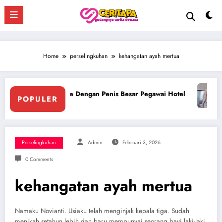
Skip
to
content
Home
perselingkuhan
kehangatan ayah mertua
 Hotel
Ngentot Bersama Perawan Montok Berjilbab
POPULER
Perselingkuhan
Admin
Februari 3, 2026
0 Comments
kehangatan ayah mertua
Namaku Novianti. Usiaku telah menginjak kepala tiga. Sudah
menikah setahun lebih dan baru mempunyai seorang bayi laki-laki.