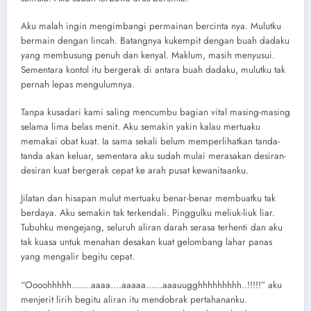
Aku malah ingin mengimbangi permainan bercinta nya. Mulutku
bermain dengan lincah. Batangnya kukempit dengan buah dadaku
yang membusung penuh dan kenyal. Maklum, masih menyusui.
Sementara kontol itu bergerak di antara buah dadaku, mulutku tak
pernah lepas mengulumnya.
Tanpa kusadari kami saling mencumbu bagian vital masing-masing
selama lima belas menit. Aku semakin yakin kalau mertuaku
memakai obat kuat. Ia sama sekali belum memperlihatkan tanda-
tanda akan keluar, sementara aku sudah mulai merasakan desiran-
desiran kuat bergerak cepat ke arah pusat kewanitaanku.
Jilatan dan hisapan mulut mertuaku benar-benar membuatku tak
berdaya. Aku semakin tak terkendali. Pinggulku meliuk-liuk liar.
Tubuhku mengejang, seluruh aliran darah serasa terhenti dan aku
tak kuasa untuk menahan desakan kuat gelombang lahar panas
yang mengalir begitu cepat.
“Oooohhhhh…….aaaa….aaaaa……aaauugghhhhhhhhh..!!!!!” aku
menjerit lirih begitu aliran itu mendobrak pertahananku.