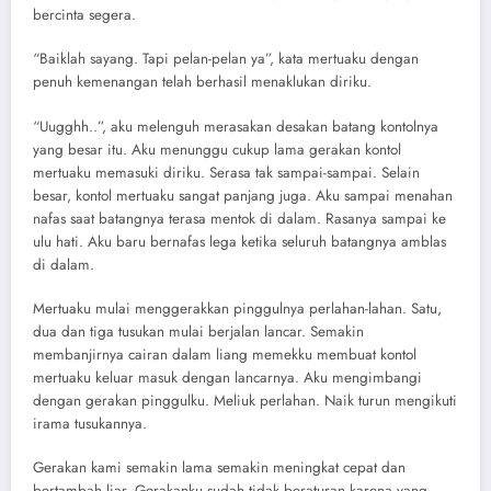
bercinta segera.
“Baiklah sayang. Tapi pelan-pelan ya”, kata mertuaku dengan
penuh kemenangan telah berhasil menaklukan diriku.
“Uugghh..”, aku melenguh merasakan desakan batang kontolnya
yang besar itu. Aku menunggu cukup lama gerakan kontol
mertuaku memasuki diriku. Serasa tak sampai-sampai. Selain
besar, kontol mertuaku sangat panjang juga. Aku sampai menahan
nafas saat batangnya terasa mentok di dalam. Rasanya sampai ke
ulu hati. Aku baru bernafas lega ketika seluruh batangnya amblas
di dalam.
Mertuaku mulai menggerakkan pinggulnya perlahan-lahan. Satu,
dua dan tiga tusukan mulai berjalan lancar. Semakin
membanjirnya cairan dalam liang memekku membuat kontol
mertuaku keluar masuk dengan lancarnya. Aku mengimbangi
dengan gerakan pinggulku. Meliuk perlahan. Naik turun mengikuti
irama tusukannya.
Gerakan kami semakin lama semakin meningkat cepat dan
bertambah liar. Gerakanku sudah tidak beraturan karena yang