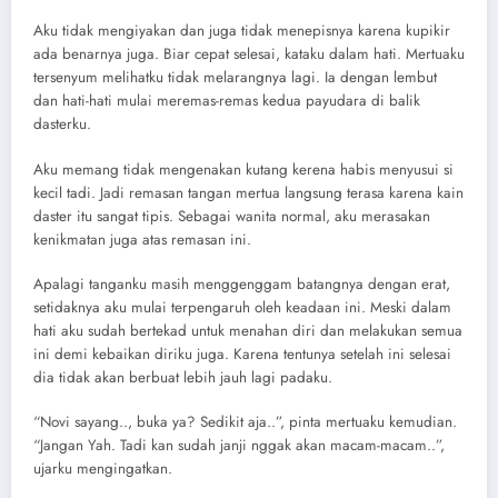
Aku tidak mengiyakan dan juga tidak menepisnya karena kupikir
ada benarnya juga. Biar cepat selesai, kataku dalam hati. Mertuaku
tersenyum melihatku tidak melarangnya lagi. Ia dengan lembut
dan hati-hati mulai meremas-remas kedua payudara di balik
dasterku.
Aku memang tidak mengenakan kutang kerena habis menyusui si
kecil tadi. Jadi remasan tangan mertua langsung terasa karena kain
daster itu sangat tipis. Sebagai wanita normal, aku merasakan
kenikmatan juga atas remasan ini.
Apalagi tanganku masih menggenggam batangnya dengan erat,
setidaknya aku mulai terpengaruh oleh keadaan ini. Meski dalam
hati aku sudah bertekad untuk menahan diri dan melakukan semua
ini demi kebaikan diriku juga. Karena tentunya setelah ini selesai
dia tidak akan berbuat lebih jauh lagi padaku.
“Novi sayang.., buka ya? Sedikit aja..”, pinta mertuaku kemudian.
“Jangan Yah. Tadi kan sudah janji nggak akan macam-macam..”,
ujarku mengingatkan.