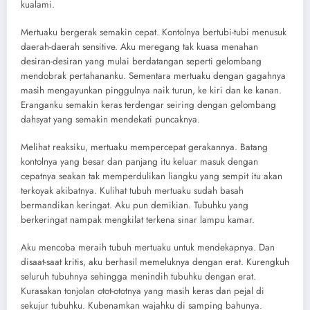
kualami.
Mertuaku bergerak semakin cepat. Kontolnya bertubi-tubi menusuk
daerah-daerah sensitive. Aku meregang tak kuasa menahan
desiran-desiran yang mulai berdatangan seperti gelombang
mendobrak pertahananku. Sementara mertuaku dengan gagahnya
masih mengayunkan pinggulnya naik turun, ke kiri dan ke kanan.
Eranganku semakin keras terdengar seiring dengan gelombang
dahsyat yang semakin mendekati puncaknya.
Melihat reaksiku, mertuaku mempercepat gerakannya. Batang
kontolnya yang besar dan panjang itu keluar masuk dengan
cepatnya seakan tak memperdulikan liangku yang sempit itu akan
terkoyak akibatnya. Kulihat tubuh mertuaku sudah basah
bermandikan keringat. Aku pun demikian. Tubuhku yang
berkeringat nampak mengkilat terkena sinar lampu kamar.
Aku mencoba meraih tubuh mertuaku untuk mendekapnya. Dan
disaat-saat kritis, aku berhasil memeluknya dengan erat. Kurengkuh
seluruh tubuhnya sehingga menindih tubuhku dengan erat.
Kurasakan tonjolan otot-ototnya yang masih keras dan pejal di
sekujur tubuhku. Kubenamkan wajahku di samping bahunya.