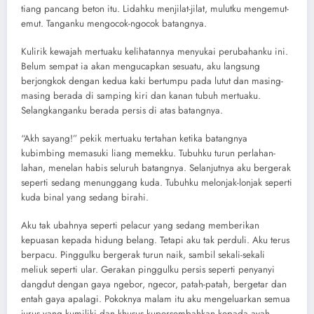
tiang pancang beton itu. Lidahku menjilat-jilat, mulutku mengemut-
emut. Tanganku mengocok-ngocok batangnya.
Kulirik kewajah mertuaku kelihatannya menyukai perubahanku ini.
Belum sempat ia akan mengucapkan sesuatu, aku langsung
berjongkok dengan kedua kaki bertumpu pada lutut dan masing-
masing berada di samping kiri dan kanan tubuh mertuaku.
Selangkanganku berada persis di atas batangnya.
“Akh sayang!” pekik mertuaku tertahan ketika batangnya
kubimbing memasuki liang memekku. Tubuhku turun perlahan-
lahan, menelan habis seluruh batangnya. Selanjutnya aku bergerak
seperti sedang menunggang kuda. Tubuhku melonjak-lonjak seperti
kuda binal yang sedang birahi.
Aku tak ubahnya seperti pelacur yang sedang memberikan
kepuasan kepada hidung belang. Tetapi aku tak perduli. Aku terus
berpacu. Pinggulku bergerak turun naik, sambil sekali-sekali
meliuk seperti ular. Gerakan pinggulku persis seperti penyanyi
dangdut dengan gaya ngebor, ngecor, patah-patah, bergetar dan
entah gaya apalagi. Pokoknya malam itu aku mengeluarkan semua
jurus yang kumiliki dan khusus kupersembahkan kepada ayah