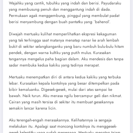
Wajahku yang cantik, tubuhku yang indah dan berisi. Payudaraku
yang membusung penuh dan menggantung indah di dada.
Permukaan agak menggembung, pinggul yang membulat padat
berisi menyambung dengan buah pantatku yang `bahenol’.
Diwajah mertuaku kulihat memperlihatkan ekspresi kekaguman
yang tak terhingga saat matanya menatap nanar ke arah lembah
bukit di sekitar selangkanganku yang baru numbuh bulu-bulu hitam
pendek, dengan warna kultiku yang putih mulus. Kurasakan
tangannya mengelus paha bagian dalam. Aku mendesis dan tanpa
sadar membuka kedua kakiku yang tadinya merapat.
Mertuaku menempatkan diri di antara kedua kakiku yang terbuka
lebar. Kurasakan kepala kontolnya yang besar ditempelkan pada
bibir kemaluanku. Digesek-gesek, mulai dari atas sampai ke
bawah. Naik turun. Aku merasa ngilu bercampur geli dan nikmat.
Cairan yang masih tersisa di sekitar itu membuat gesekannya
semakin lancar karena licin.
Aku terengah-engah merasakannya. Kelihatannya ia sengaja
melakukan itu. Apalagi saat moncong kontolnya itu menggesek-
gesek kelentitku yang sudah menegang. Mertuaku menatap tajam