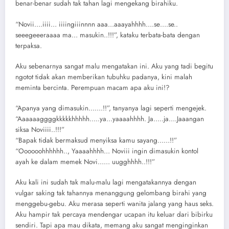
benar-benar sudah tak tahan lagi mengekang birahiku.
“Novii….iiii… iiiingiiinnnn aaa…aaayahhhh….se….se..
seeegeeeraaaa ma… masukin..!!!”, kataku terbata-bata dengan
terpaksa.
Aku sebenarnya sangat malu mengatakan ini. Aku yang tadi begitu
ngotot tidak akan memberikan tubuhku padanya, kini malah
meminta bercinta. Perempuan macam apa aku ini!?
“Apanya yang dimasukin…….!!”, tanyanya lagi seperti mengejek.
“Aaaaaaggggkkkkkhhhhh…..ya…yaaaahhhh. Ja…..ja….Jaaangan
siksa Noviiii..!!!”
“Bapak tidak bermaksud menyiksa kamu sayang……!!”
“Oooooohhhhhh.., Yaaaahhhh… Noviii ingin dimasukin kontol
ayah ke dalam memek Novi…… uugghhhh..!!!”
Aku kali ini sudah tak malu-malu lagi mengatakannya dengan
vulgar saking tak tahannya menanggung gelombang birahi yang
menggebu-gebu. Aku merasa seperti wanita jalang yang haus seks.
Aku hampir tak percaya mendengar ucapan itu keluar dari bibirku
sendiri. Tapi apa mau dikata, memang aku sangat menginginkan