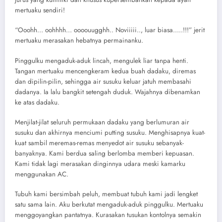
mertuaku sendiri!
“Ooohh… oohhhh… oooouugghh.. Noviiiii.., luar biasa…..!!!” jerit
mertuaku merasakan hebatnya permainanku.
Pinggulku mengaduk-aduk lincah, mengulek liar tanpa henti.
Tangan mertuaku mencengkeram kedua buah dadaku, diremas
dan dipilin-pilin, sehingga air susuku keluar jatuh membasahi
dadanya. Ia lalu bangkit setengah duduk. Wajahnya dibenamkan
ke atas dadaku.
Menjilat-jilat seluruh permukaan dadaku yang berlumuran air
susuku dan akhirnya menciumi putting susuku. Menghisapnya kuat-
kuat sambil meremas-remas menyedot air susuku sebanyak-
banyaknya. Kami berdua saling berlomba memberi kepuasan.
Kami tidak lagi merasakan dinginnya udara meski kamarku
menggunakan AC.
Tubuh kami bersimbah peluh, membuat tubuh kami jadi lengket
satu sama lain. Aku berkutat mengaduk-aduk pinggulku. Mertuaku
menggoyangkan pantatnya. Kurasakan tusukan kontolnya semakin