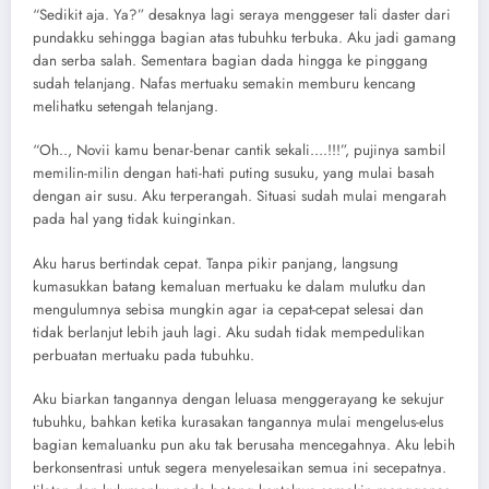
“Sedikit aja. Ya?” desaknya lagi seraya menggeser tali daster dari
pundakku sehingga bagian atas tubuhku terbuka. Aku jadi gamang
dan serba salah. Sementara bagian dada hingga ke pinggang
sudah telanjang. Nafas mertuaku semakin memburu kencang
melihatku setengah telanjang.
“Oh.., Novii kamu benar-benar cantik sekali….!!!”, pujinya sambil
memilin-milin dengan hati-hati puting susuku, yang mulai basah
dengan air susu. Aku terperangah. Situasi sudah mulai mengarah
pada hal yang tidak kuinginkan.
Aku harus bertindak cepat. Tanpa pikir panjang, langsung
kumasukkan batang kemaluan mertuaku ke dalam mulutku dan
mengulumnya sebisa mungkin agar ia cepat-cepat selesai dan
tidak berlanjut lebih jauh lagi. Aku sudah tidak mempedulikan
perbuatan mertuaku pada tubuhku.
Aku biarkan tangannya dengan leluasa menggerayang ke sekujur
tubuhku, bahkan ketika kurasakan tangannya mulai mengelus-elus
bagian kemaluanku pun aku tak berusaha mencegahnya. Aku lebih
berkonsentrasi untuk segera menyelesaikan semua ini secepatnya.