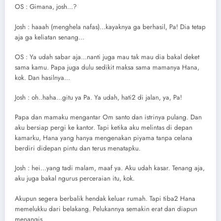
OS : Gimana, josh…?
Josh : haaah (menghela nafas)…kayaknya ga berhasil, Pa! Dia tetap
aja ga keliatan senang…
OS : Ya udah sabar aja…nanti juga mau tak mau dia bakal deket
sama kamu. Papa juga dulu sedikit maksa sama mamanya Hana,
kok. Dan hasilnya…
Josh : oh..haha…gitu ya Pa. Ya udah, hati2 di jalan, ya, Pa!
Papa dan mamaku mengantar Om santo dan istrinya pulang. Dan
aku bersiap pergi ke kantor. Tapi ketika aku melintas di depan
kamarku, Hana yang hanya mengenakan piyama tanpa celana
berdiri didepan pintu dan terus menatapku.
Josh : hei…yang tadi malam, maaf ya. Aku udah kasar. Tenang aja,
aku juga bakal ngurus perceraian itu, kok.
Akupun segera berbalik hendak keluar rumah. Tapi tiba2 Hana
memelukku dari belakang. Pelukannya semakin erat dan diapun
menangis.