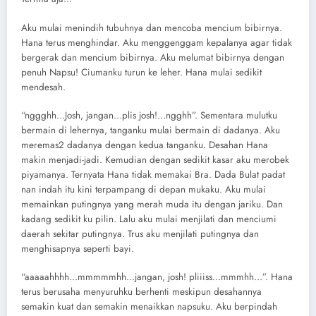
Aku mulai menindih tubuhnya dan mencoba mencium bibirnya.
Hana terus menghindar. Aku menggenggam kepalanya agar tidak
bergerak dan mencium bibirnya. Aku melumat bibirnya dengan
penuh Napsu! Ciumanku turun ke leher. Hana mulai sedikit
mendesah.
“nggghh…Josh, jangan…plis josh!…ngghh”. Sementara mulutku
bermain di lehernya, tanganku mulai bermain di dadanya. Aku
meremas2 dadanya dengan kedua tanganku. Desahan Hana
makin menjadi-jadi. Kemudian dengan sedikit kasar aku merobek
piyamanya. Ternyata Hana tidak memakai Bra. Dada Bulat padat
nan indah itu kini terpampang di depan mukaku. Aku mulai
memainkan putingnya yang merah muda itu dengan jariku. Dan
kadang sedikit ku pilin. Lalu aku mulai menjilati dan menciumi
daerah sekitar putingnya. Trus aku menjilati putingnya dan
menghisapnya seperti bayi.
“aaaaahhhh…mmmmmhh…jangan, josh! pliiiss…mmmhh…”. Hana
terus berusaha menyuruhku berhenti meskipun desahannya
semakin kuat dan semakin menaikkan napsuku. Aku berpindah