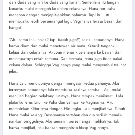
dari dada yang kiri ke dada yang kanan. Sementara itu tangan
kananku mulai merogoh ke dalam celananya. Hana berusaha
menahan dengan menjepit-jepitkan pahanya. Tapi itu justru
membuatku lebih bersemangat lagi. Vaginanya terasa basah dan
hangat.
“Ah…kamu ini…nolak2 tapi basah juga!”, kataku kepadanya. Hana
hanya diam dan mulai meneteskan air mata. Kutarik tanganku
keluar dari celananya. Akupun menarik celananya ke bawah dan
melemparnya entah kemana. Dan ternyata, hana juga tidak pakai
celana dalam. Sehingga Vaginanya yang mulai menyembul terlihat
jelas.
Hana Lalu menutupinya dengan mengapit kedua pahanya. Aku
tersenyum kepadanya lalu membuka kakinya kembali. Aku mulai
menjilati bagian belakang lututnya. Hana tampak menikmati. Lalu
jilatanku terus turun ke Paha dan Sampai ke Vaginanya. Aku
memainkan Klitorisnya dengan Hidungku. Lalu menjilatinya. Tubuh
Hana mulai kejang. Desahannya tertahan dan dia sedikit menaik-
naikkan pinggulnya. Aku semakin bersemangat melihatnya. Tak
hanya menjilati, aku bahkan menghisap-hisap Vaginanya.