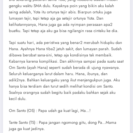
gengku waktu SMA dulu. Kayaknya poin yang bikin aku kalah
saing adalah, Yota itu ortunya tajir abis. Biarpun ortuku juga
lumayan tajir, tapi tetap aja ga setajir ortunya Yota. Dan
kelihatannyanya, Hana juga ga ada nyimpan perasaan apa2
buatku. Tapi tetap aja aku ga bisa ngilangin rasa cintaku ke dia.
Tapi suatu hari, ada peristiwa yang benar2 merubah hidupku dan
Hana. Ayahnya Hana tiba2 jatuh sakit, dan lumayan parah. Sudah
dibawa berobat sana-sini, tetap aja kondisinya tak membaik.
Kabarnya karena komplikasi. Dan akhirnya sampai pada suatu saat
Om Santo (ayah Hana) seperti sudah berada di ujung nyawanya.
Seluruh keluarganya larut dalam haru. Hana, ibunya, dan
adik2nya. Bahkan keluargaku yang ikut menjengukpun juga. Aku
hanya bisa terdiam dan turut sedih melihat kondisi om Santo.
Soalnya orangnya sudah begitu baik padaku bahkan sejak aku
kecil dulu.
Om Santo (OS) : Papa udah ga kuat lagi, Ma…!
Tante Santo (TS) : Papa jangan ngomong gitu, dong Pa…Mama
juga ga kuat jadinya.