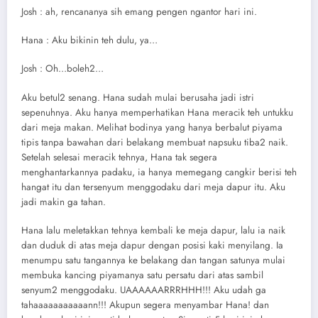
Josh : ah, rencananya sih emang pengen ngantor hari ini.
Hana : Aku bikinin teh dulu, ya…
Josh : Oh…boleh2…
Aku betul2 senang. Hana sudah mulai berusaha jadi istri
sepenuhnya. Aku hanya memperhatikan Hana meracik teh untukku
dari meja makan. Melihat bodinya yang hanya berbalut piyama
tipis tanpa bawahan dari belakang membuat napsuku tiba2 naik.
Setelah selesai meracik tehnya, Hana tak segera
menghantarkannya padaku, ia hanya memegang cangkir berisi teh
hangat itu dan tersenyum menggodaku dari meja dapur itu. Aku
jadi makin ga tahan.
Hana lalu meletakkan tehnya kembali ke meja dapur, lalu ia naik
dan duduk di atas meja dapur dengan posisi kaki menyilang. Ia
menumpu satu tangannya ke belakang dan tangan satunya mulai
membuka kancing piyamanya satu persatu dari atas sambil
senyum2 menggodaku. UAAAAAARRRHHH!!! Aku udah ga
tahaaaaaaaaaaann!!! Akupun segera menyambar Hana! dan