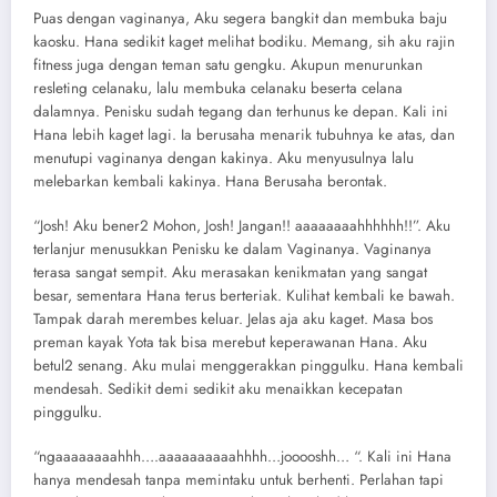
Puas dengan vaginanya, Aku segera bangkit dan membuka baju
kaosku. Hana sedikit kaget melihat bodiku. Memang, sih aku rajin
fitness juga dengan teman satu gengku. Akupun menurunkan
resleting celanaku, lalu membuka celanaku beserta celana
dalamnya. Penisku sudah tegang dan terhunus ke depan. Kali ini
Hana lebih kaget lagi. Ia berusaha menarik tubuhnya ke atas, dan
menutupi vaginanya dengan kakinya. Aku menyusulnya lalu
melebarkan kembali kakinya. Hana Berusaha berontak.
“Josh! Aku bener2 Mohon, Josh! Jangan!! aaaaaaaahhhhhh!!”. Aku
terlanjur menusukkan Penisku ke dalam Vaginanya. Vaginanya
terasa sangat sempit. Aku merasakan kenikmatan yang sangat
besar, sementara Hana terus berteriak. Kulihat kembali ke bawah.
Tampak darah merembes keluar. Jelas aja aku kaget. Masa bos
preman kayak Yota tak bisa merebut keperawanan Hana. Aku
betul2 senang. Aku mulai menggerakkan pinggulku. Hana kembali
mendesah. Sedikit demi sedikit aku menaikkan kecepatan
pinggulku.
“ngaaaaaaaahhh….aaaaaaaaaahhhh…jooooshh… “. Kali ini Hana
hanya mendesah tanpa memintaku untuk berhenti. Perlahan tapi