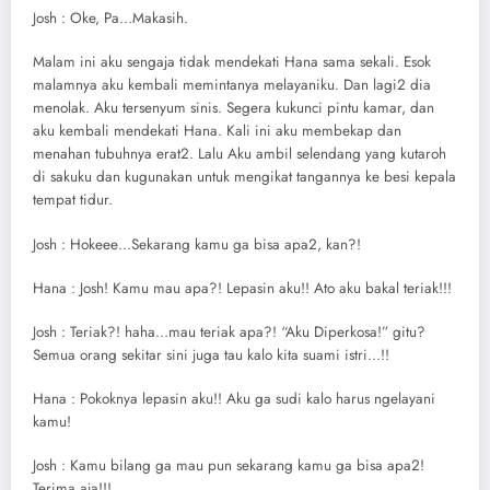
Josh : Oke, Pa…Makasih.
Malam ini aku sengaja tidak mendekati Hana sama sekali. Esok
malamnya aku kembali memintanya melayaniku. Dan lagi2 dia
menolak. Aku tersenyum sinis. Segera kukunci pintu kamar, dan
aku kembali mendekati Hana. Kali ini aku membekap dan
menahan tubuhnya erat2. Lalu Aku ambil selendang yang kutaroh
di sakuku dan kugunakan untuk mengikat tangannya ke besi kepala
tempat tidur.
Josh : Hokeee…Sekarang kamu ga bisa apa2, kan?!
Hana : Josh! Kamu mau apa?! Lepasin aku!! Ato aku bakal teriak!!!
Josh : Teriak?! haha…mau teriak apa?! “Aku Diperkosa!” gitu?
Semua orang sekitar sini juga tau kalo kita suami istri…!!
Hana : Pokoknya lepasin aku!! Aku ga sudi kalo harus ngelayani
kamu!
Josh : Kamu bilang ga mau pun sekarang kamu ga bisa apa2!
Terima aja!!!