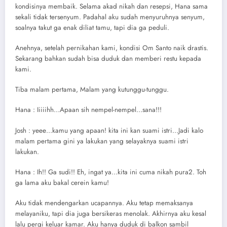
kondisinya membaik. Selama akad nikah dan resepsi, Hana sama
sekali tidak tersenyum. Padahal aku sudah menyuruhnya senyum,
soalnya takut ga enak diliat tamu, tapi dia ga peduli.
Anehnya, setelah pernikahan kami, kondisi Om Santo naik drastis.
Sekarang bahkan sudah bisa duduk dan memberi restu kepada
kami.
Tiba malam pertama, Malam yang kutunggu-tunggu.
Hana : Iiiiihh…Apaan sih nempel-nempel…sana!!!
Josh : yeee…kamu yang apaan! kita ini kan suami istri…Jadi kalo
malam pertama gini ya lakukan yang selayaknya suami istri
lakukan.
Hana : Ih!! Ga sudi!! Eh, ingat ya…kita ini cuma nikah pura2. Toh
ga lama aku bakal cerein kamu!
Aku tidak mendengarkan ucapannya. Aku tetap memaksanya
melayaniku, tapi dia juga bersikeras menolak. Akhirnya aku kesal
lalu pergi keluar kamar. Aku hanya duduk di balkon sambil