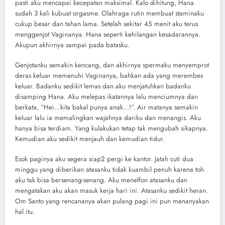
pasti aku mencapai kecepatan maksimal. Kalo dihitung, Hana
sudah 3 kali kubuat orgasme. Olahraga rutin membuat staminaku
cukup besar dan tahan lama. Setelah sekitar 45 menit aku terus
menggenjot Vaginanya. Hana seperti kehilangan kesadarannya.
Akupun akhirnya sampai pada batasku.
Genjotanku semakin kencang, dan akhirnya spermaku menyemprot
deras keluar memenuhi Vaginanya, bahkan ada yang merembes
keluar. Badanku sedikit lemas dan aku menjatuhkan badanku
disamping Hana. Aku melepas ikatannya lalu menciumnya dan
berkata, “Hei…kita bakal punya anak…!”. Air matanya semakin
keluar lalu ia memalingkan wajahnya dariku dan menangis. Aku
hanya bisa terdiam. Yang kulakukan tetap tak mengubah sikapnya.
Kemudian aku sedikit menjauh dan kemudian tidur.
Esok paginya aku segera siap2 pergi ke kantor. Jatah cuti dua
minggu yang diberikan atasanku tidak kuambil penuh karena toh
aku tak bisa bersenang-senang. Aku menelfon atasanku dan
mengatakan aku akan masuk kerja hari ini. Atasanku sedikit heran.
Om Santo yang rencananya akan pulang pagi ini pun menanyakan
hal itu.