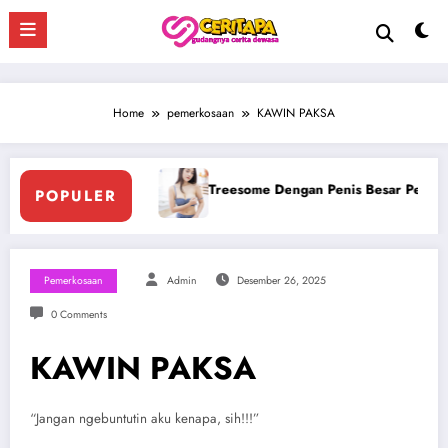
Skip
to
content
Home
pemerkosaan
KAWIN PAKSA
esar Pegawai Hotel
Ngentot Bersama Perawan Montok Berji
POPULER
Pemerkosaan
Admin
Desember 26, 2025
0 Comments
KAWIN PAKSA
“Jangan ngebuntutin aku kenapa, sih!!!”