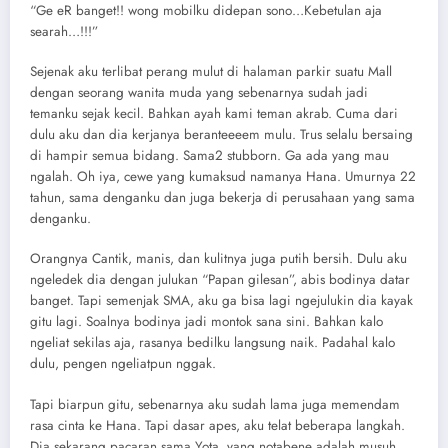
“Ge eR banget!! wong mobilku didepan sono…Kebetulan aja
searah…!!!”
Sejenak aku terlibat perang mulut di halaman parkir suatu Mall
dengan seorang wanita muda yang sebenarnya sudah jadi
temanku sejak kecil. Bahkan ayah kami teman akrab. Cuma dari
dulu aku dan dia kerjanya beranteeeem mulu. Trus selalu bersaing
di hampir semua bidang. Sama2 stubborn. Ga ada yang mau
ngalah. Oh iya, cewe yang kumaksud namanya Hana. Umurnya 22
tahun, sama denganku dan juga bekerja di perusahaan yang sama
denganku.
Orangnya Cantik, manis, dan kulitnya juga putih bersih. Dulu aku
ngeledek dia dengan julukan “Papan gilesan”, abis bodinya datar
banget. Tapi semenjak SMA, aku ga bisa lagi ngejulukin dia kayak
gitu lagi. Soalnya bodinya jadi montok sana sini. Bahkan kalo
ngeliat sekilas aja, rasanya bedilku langsung naik. Padahal kalo
dulu, pengen ngeliatpun nggak.
Tapi biarpun gitu, sebenarnya aku sudah lama juga memendam
rasa cinta ke Hana. Tapi dasar apes, aku telat beberapa langkah.
Dia sekarang pacaran sama Yota, yang notabene adalah musuh