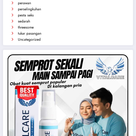
Kategori
Artis
exhibionis
masturbasi / onani
pemerkosaan
perawan
perselingkuhan
pesta seks
sedarah
threesome
tukar pasangan
Uncategorized