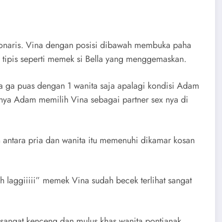
sionaris. Vina dengan posisi dibawah membuka paha
k tipis seperti memek si Bella yang menggemaskan.
ta ga puas dengan 1 wanita saja apalagi kondisi Adam
 nya Adam memilih Vina sebagai partner sex nya di
 antara pria dan wanita itu memenuhi dikamar kosan
laggiiiii” memek Vina sudah becek terlihat sangat
 sangat kenceng dan mulus khas wanita pontianak