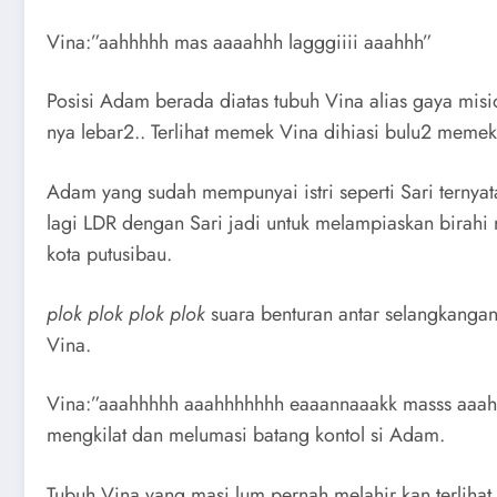
Vina:”aahhhhh mas aaaahhh lagggiiii aaahhh”
Posisi Adam berada diatas tubuh Vina alias gaya mi
nya lebar2.. Terlihat memek Vina dihiasi bulu2 meme
Adam yang sudah mempunyai istri seperti Sari ternya
lagi LDR dengan Sari jadi untuk melampiaskan birahi
kota putusibau.
plok plok plok plok
suara benturan antar selangkangan
Vina.
Vina:”aaahhhhh aaahhhhhhh eaaannaaakk masss aaahh 
mengkilat dan melumasi batang kontol si Adam.
Tubuh Vina yang masi lum pernah melahir kan terlihat