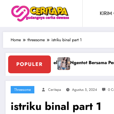
Skip
to
KIRIM
content
Home
threesome
istriku binal part 1
tok Berjilbab
Ngentot Perawam Sampai Berda
POPULER
Threesome
Ceritapa
Agustus 5, 2024
0 C
istriku binal part 1