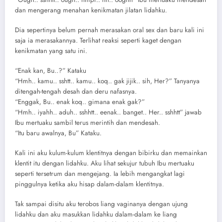
dan mengerang menahan kenikmatan jilatan lidahku.
Dia sepertinya belum pernah merasakan oral sex dan baru kali ini
saja ia merasakannya. Terlihat reaksi seperti kaget dengan
kenikmatan yang satu ini.
“Enak kan, Bu..?” Kataku
“Hmh.. kamu.. sshtt.. kamu.. koq.. gak jijik.. sih, Her?” Tanyanya
ditengah-tengah desah dan deru nafasnya.
“Enggak, Bu.. enak koq.. gimana enak gak?”
“Hmh.. iyahh.. aduh.. sshhtt.. eenak.. banget.. Her.. sshhtt” jawab
Ibu mertuaku sambil terus merintih dan mendesah.
“Itu baru awalnya, Bu” Kataku.
Kali ini aku kulum-kulum klentitnya dengan bibirku dan memainkan
klentit itu dengan lidahku. Aku lihat sekujur tubuh Ibu mertuaku
seperti tersetrum dan mengejang. Ia lebih mengangkat lagi
pinggulnya ketika aku hisap dalam-dalam klentitnya.
Tak sampai disitu aku terobos liang vaginanya dengan ujung
lidahku dan aku masukkan lidahku dalam-dalam ke liang