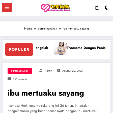
Skip
to
content
Home
perselingkuhan
ibu mertuaku sayang
n Penis Besar Pegawai Hotel
Ngentot Bersama Perawan Mo
POPULER
Perselingkuhan
Admin
Agustus 22, 2025
0 Comments
ibu mertuaku sayang
Namaku Heri, umurku sekarang ini 26 tahun. Ini adalah
pengalamanku yang benar-benar nyata dengan Ibu mertuaku.