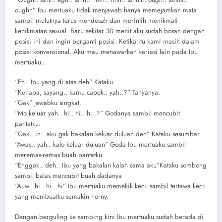
oughh” Ibu mertuaku tidak menjawab hanya memejamkan mata
sambil mulutnya terus mendesah dan merintih menikmati
kenikmatan sexual. Baru sekitar 30 menit aku sudah bosan dengan
posisi ini dan ingin berganti posisi. Ketika itu kami masih dalam
posisi konvensional. Aku mau menawarkan variasi lain pada Ibu
mertuaku..
“Eh.. Ibu yang di atas deh” Kataku.
“Kenapa, sayang.. kamu capek.. yah..?” Tanyanya.
“Gak” jawabku singkat.
“Mo keluar yah.. hi.. hi.. hi..?” Godanya sambil mencubit
pantatku.
“Gak.. ih.. aku gak bakalan keluar duluan deh” Kataku sesumbar.
“Awas.. yah.. kalo keluar duluan” Goda Ibu mertuaku sambil
meremas-remas buah pantatku.
“Enggak.. deh.. Ibu yang bakalan kalah sama aku”Kataku sombong
sambil balas mencubit buah dadanya
“Auw.. hi.. hi.. hi” Ibu mertuaku memekik kecil sambil tertawa kecil
yang membuatku semakin horny.
Dengan berguling ke samping kini Ibu mertuaku sudah berada di