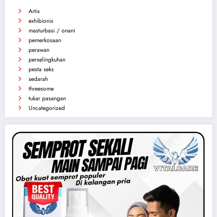
Kategori
Artis
exhibionis
masturbasi / onani
pemerkosaan
perawan
perselingkuhan
pesta seks
sedarah
threesome
tukar pasangan
Uncategorized