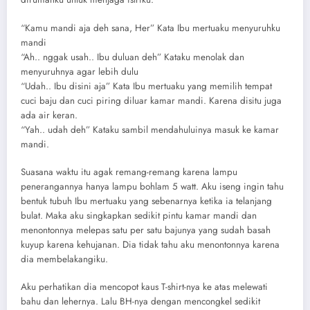
“Kamu mandi aja deh sana, Her” Kata Ibu mertuaku menyuruhku
mandi
“Ah.. nggak usah.. Ibu duluan deh” Kataku menolak dan
menyuruhnya agar lebih dulu
“Udah.. Ibu disini aja” Kata Ibu mertuaku yang memilih tempat
cuci baju dan cuci piring diluar kamar mandi. Karena disitu juga
ada air keran.
“Yah.. udah deh” Kataku sambil mendahuluinya masuk ke kamar
mandi.
Suasana waktu itu agak remang-remang karena lampu
penerangannya hanya lampu bohlam 5 watt. Aku iseng ingin tahu
bentuk tubuh Ibu mertuaku yang sebenarnya ketika ia telanjang
bulat. Maka aku singkapkan sedikit pintu kamar mandi dan
menontonnya melepas satu per satu bajunya yang sudah basah
kuyup karena kehujanan. Dia tidak tahu aku menontonnya karena
dia membelakangiku.
Aku perhatikan dia mencopot kaus T-shirt-nya ke atas melewati
bahu dan lehernya. Lalu BH-nya dengan mencongkel sedikit