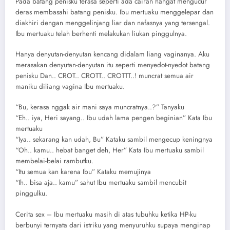
Pada batang penisku terasa seperti ada cairan hangat mengucur
deras membasahi batang penisku. Ibu mertuaku menggelepar dan
diakhiri dengan menggelinjang liar dan nafasnya yang tersengal.
Ibu mertuaku telah berhenti melakukan liukan pinggulnya.
Hanya denyutan-denyutan kencang didalam liang vaginanya. Aku
merasakan denyutan-denyutan itu seperti menyedot-nyedot batang
penisku Dan.. CROT.. CROTT.. CROTTT..! muncrat semua air
maniku diliang vagina Ibu mertuaku.
“Bu, kerasa nggak air mani saya muncratnya..?” Tanyaku
“Eh.. iya, Heri sayang.. Ibu udah lama pengen beginian” Kata Ibu
mertuaku
“Iya.. sekarang kan udah, Bu” Kataku sambil mengecup keningnya
“Oh.. kamu.. hebat banget deh, Her” Kata Ibu mertuaku sambil
membelai-belai rambutku.
“Itu semua kan karena Ibu” Kataku memujinya
“Ih.. bisa aja.. kamu” sahut Ibu mertuaku sambil mencubit
pinggulku.
Cerita sex – Ibu mertuaku masih di atas tubuhku ketika HP-ku
berbunyi ternyata dari istriku yang menyuruhku supaya menginap