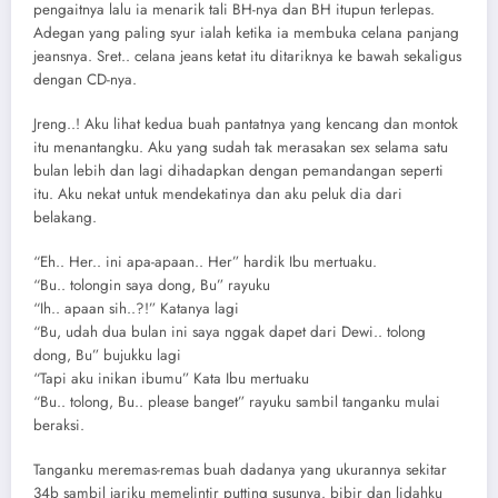
pengaitnya lalu ia menarik tali BH-nya dan BH itupun terlepas.
Adegan yang paling syur ialah ketika ia membuka celana panjang
jeansnya. Sret.. celana jeans ketat itu ditariknya ke bawah sekaligus
dengan CD-nya.
Jreng..! Aku lihat kedua buah pantatnya yang kencang dan montok
itu menantangku. Aku yang sudah tak merasakan sex selama satu
bulan lebih dan lagi dihadapkan dengan pemandangan seperti
itu. Aku nekat untuk mendekatinya dan aku peluk dia dari
belakang.
“Eh.. Her.. ini apa-apaan.. Her” hardik Ibu mertuaku.
“Bu.. tolongin saya dong, Bu” rayuku
“Ih.. apaan sih..?!” Katanya lagi
“Bu, udah dua bulan ini saya nggak dapet dari Dewi.. tolong
dong, Bu” bujukku lagi
“Tapi aku inikan ibumu” Kata Ibu mertuaku
“Bu.. tolong, Bu.. please banget” rayuku sambil tanganku mulai
beraksi.
Tanganku meremas-remas buah dadanya yang ukurannya sekitar
34b sambil jariku memelintir putting susunya. bibir dan lidahku