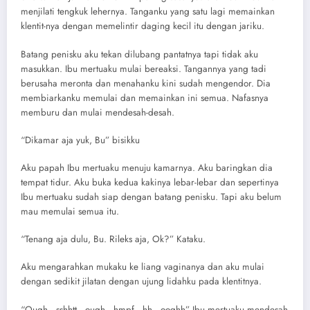
menjilati tengkuk lehernya. Tanganku yang satu lagi memainkan
klentit-nya dengan memelintir daging kecil itu dengan jariku.
Batang penisku aku tekan dilubang pantatnya tapi tidak aku
masukkan. Ibu mertuaku mulai bereaksi. Tangannya yang tadi
berusaha meronta dan menahanku kini sudah mengendor. Dia
membiarkanku memulai dan memainkan ini semua. Nafasnya
memburu dan mulai mendesah-desah.
“Dikamar aja yuk, Bu” bisikku
Aku papah Ibu mertuaku menuju kamarnya. Aku baringkan dia
tempat tidur. Aku buka kedua kakinya lebar-lebar dan sepertinya
Ibu mertuaku sudah siap dengan batang penisku. Tapi aku belum
mau memulai semua itu.
“Tenang aja dulu, Bu. Rileks aja, Ok?” Kataku.
Aku mengarahkan mukaku ke liang vaginanya dan aku mulai
dengan sedikit jilatan dengan ujung lidahku pada klentitnya.
“Ough.. sshhtt.. ough.. hmpf.. hh.. ooghh” Ibu mertuaku mendesah