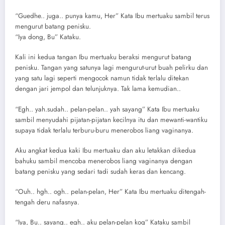
“Guedhe.. juga.. punya kamu, Her” Kata Ibu mertuaku sambil terus
mengurut batang penisku.
“Iya dong, Bu” Kataku.
Kali ini kedua tangan Ibu mertuaku beraksi mengurut batang
penisku. Tangan yang satunya lagi mengurut-urut buah pelirku dan
yang satu lagi seperti mengocok namun tidak terlalu ditekan
dengan jari jempol dan telunjuknya. Tak lama kemudian..
“Egh.. yah.sudah.. pelan-pelan.. yah sayang” Kata Ibu mertuaku
sambil menyudahi pijatan-pijatan kecilnya itu dan mewanti-wantiku
supaya tidak terlalu terburu-buru menerobos liang vaginanya.
Aku angkat kedua kaki Ibu mertuaku dan aku letakkan dikedua
bahuku sambil mencoba menerobos liang vaginanya dengan
batang penisku yang sedari tadi sudah keras dan kencang.
“Ouh.. hgh.. ogh.. pelan-pelan, Her” Kata Ibu mertuaku ditengah-
tengah deru nafasnya.
“Iya, Bu.. sayang.. egh.. aku pelan-pelan koq” Kataku sambil