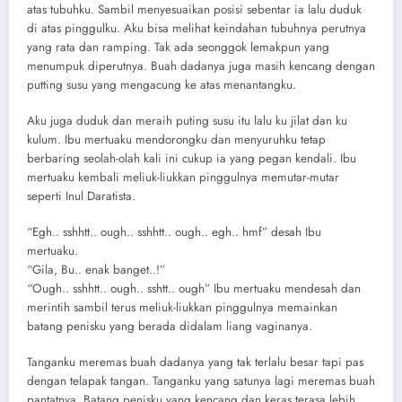
atas tubuhku. Sambil menyesuaikan posisi sebentar ia lalu duduk
di atas pinggulku. Aku bisa melihat keindahan tubuhnya perutnya
yang rata dan ramping. Tak ada seonggok lemakpun yang
menumpuk diperutnya. Buah dadanya juga masih kencang dengan
putting susu yang mengacung ke atas menantangku.
Aku juga duduk dan meraih puting susu itu lalu ku jilat dan ku
kulum. Ibu mertuaku mendorongku dan menyuruhku tetap
berbaring seolah-olah kali ini cukup ia yang pegan kendali. Ibu
mertuaku kembali meliuk-liukkan pinggulnya memutar-mutar
seperti Inul Daratista.
“Egh.. sshhtt.. ough.. sshhtt.. ough.. egh.. hmf” desah Ibu
mertuaku.
“Gila, Bu.. enak banget..!”
“Ough.. sshhtt.. ough.. sshtt.. ough” Ibu mertuaku mendesah dan
merintih sambil terus meliuk-liukkan pinggulnya memainkan
batang penisku yang berada didalam liang vaginanya.
Tanganku meremas buah dadanya yang tak terlalu besar tapi pas
dengan telapak tangan. Tanganku yang satunya lagi meremas buah
pantatnya. Batang penisku yang kencang dan keras terasa lebih