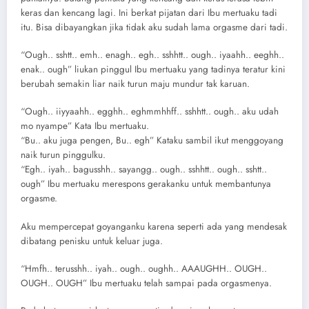
keras dan kencang lagi. Ini berkat pijatan dari Ibu mertuaku tadi
itu. Bisa dibayangkan jika tidak aku sudah lama orgasme dari tadi.
“Ough.. sshtt.. emh.. enagh.. egh.. sshhtt.. ough.. iyaahh.. eeghh..
enak.. ough” liukan pinggul Ibu mertuaku yang tadinya teratur kini
berubah semakin liar naik turun maju mundur tak karuan.
“Ough.. iiyyaahh.. egghh.. eghmmhhff.. sshhtt.. ough.. aku udah
mo nyampe” Kata Ibu mertuaku.
“Bu.. aku juga pengen, Bu.. egh” Kataku sambil ikut menggoyang
naik turun pinggulku.
“Egh.. iyah.. bagusshh.. sayangg.. ough.. sshhtt.. ough.. sshtt..
ough” Ibu mertuaku merespons gerakanku untuk membantunya
orgasme.
Aku mempercepat goyanganku karena seperti ada yang mendesak
dibatang penisku untuk keluar juga.
“Hmfh.. terusshh.. iyah.. ough.. oughh.. AAAUGHH.. OUGH..
OUGH.. OUGH” Ibu mertuaku telah sampai pada orgasmenya.