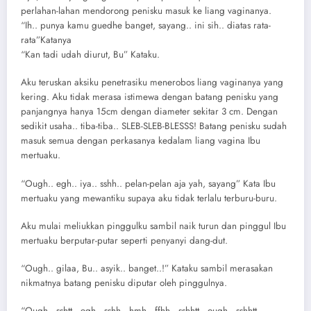
perlahan-lahan mendorong penisku masuk ke liang vaginanya.
“Ih.. punya kamu guedhe banget, sayang.. ini sih.. diatas rata-
rata”Katanya
“Kan tadi udah diurut, Bu” Kataku.
Aku teruskan aksiku penetrasiku menerobos liang vaginanya yang
kering. Aku tidak merasa istimewa dengan batang penisku yang
panjangnya hanya 15cm dengan diameter sekitar 3 cm. Dengan
sedikit usaha.. tiba-tiba.. SLEB-SLEB-BLESSS! Batang penisku sudah
masuk semua dengan perkasanya kedalam liang vagina Ibu
mertuaku.
“Ough.. egh.. iya.. sshh.. pelan-pelan aja yah, sayang” Kata Ibu
mertuaku yang mewantiku supaya aku tidak terlalu terburu-buru.
Aku mulai meliukkan pinggulku sambil naik turun dan pinggul Ibu
mertuaku berputar-putar seperti penyanyi dang-dut.
“Ough.. gilaa, Bu.. asyik.. banget..!” Kataku sambil merasakan
nikmatnya batang penisku diputar oleh pinggulnya.
“Ough.. sshtt.. egh.. sshh.. hmh.. ffhh.. sshhtt.. ough.. sshhtt..