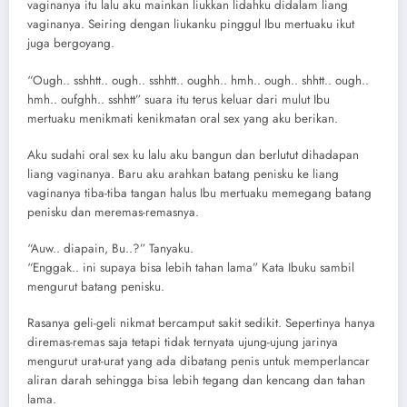
vaginanya itu lalu aku mainkan liukkan lidahku didalam liang
vaginanya. Seiring dengan liukanku pinggul Ibu mertuaku ikut
juga bergoyang.
“Ough.. sshhtt.. ough.. sshhtt.. oughh.. hmh.. ough.. shhtt.. ough..
hmh.. oufghh.. sshhtt” suara itu terus keluar dari mulut Ibu
mertuaku menikmati kenikmatan oral sex yang aku berikan.
Aku sudahi oral sex ku lalu aku bangun dan berlutut dihadapan
liang vaginanya. Baru aku arahkan batang penisku ke liang
vaginanya tiba-tiba tangan halus Ibu mertuaku memegang batang
penisku dan meremas-remasnya.
“Auw.. diapain, Bu..?” Tanyaku.
“Enggak.. ini supaya bisa lebih tahan lama” Kata Ibuku sambil
mengurut batang penisku.
Rasanya geli-geli nikmat bercamput sakit sedikit. Sepertinya hanya
diremas-remas saja tetapi tidak ternyata ujung-ujung jarinya
mengurut urat-urat yang ada dibatang penis untuk memperlancar
aliran darah sehingga bisa lebih tegang dan kencang dan tahan
lama.