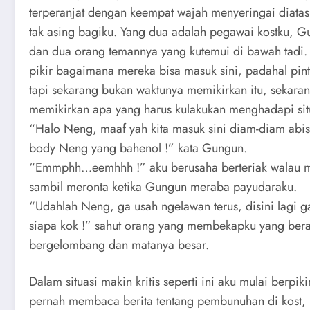
terperanjat dengan keempat wajah menyeringai diata
tak asing bagiku. Yang dua adalah pegawai kostku, 
dan dua orang temannya yang kutemui di bawah tadi. 
pikir bagaimana mereka bisa masuk sini, padahal pin
tapi sekarang bukan waktunya memikirkan itu, sekara
memikirkan apa yang harus kulakukan menghadapi situ
“Halo Neng, maaf yah kita masuk sini diam-diam abis 
body Neng yang bahenol !” kata Gungun.
“Emmphh…eemhhh !” aku berusaha berteriak walau m
sambil meronta ketika Gungun meraba payudaraku.
“Udahlah Neng, ga usah ngelawan terus, disini lagi g
siapa kok !” sahut orang yang membekapku yang ber
bergelombang dan matanya besar.
Dalam situasi makin kritis seperti ini aku mulai berpiki
pernah membaca berita tentang pembunuhan di kost