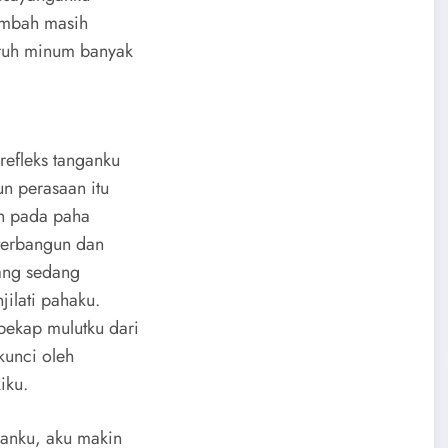
tambah masih
uruh minum banyak
refleks tanganku
n perasaan itu
an pada paha
 terbangun dan
yang sedang
ilati pahaku.
ekap mulutku dari
kunci oleh
iku.
anku, aku makin