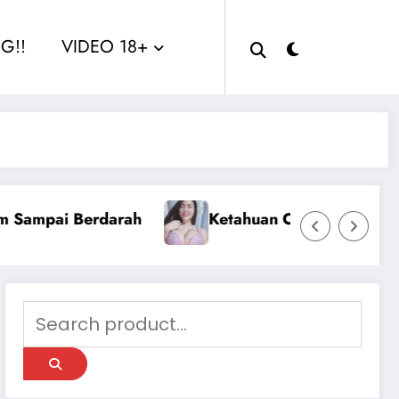
G!!
VIDEO 18+
Kakak Nina
Sange Berat Aku Ngentot Dengan 