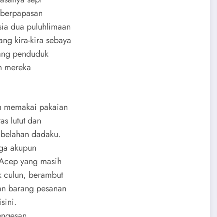
u berpapasan
ia dua puluhlimaan
ng kira-kira sebaya
yang penduduk
an mereka
h memakai pakaian
as lutut dan
 belahan dadaku.
gga akupun
 Acep yang masih
k culun, berambut
an barang pesanan
sini.
engesan.