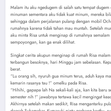
Malam itu aku ngedugem di salah satu tempat dugem 
minuman sementara aku tidak kuat minum, mereka bil
sehingga dalam perjalanan pulang dengan mobil Och
rumahnya karena tidak tahan mau muntah. Setelah mu
aku minta Risa untuk menginap di rumahnya semalam 
sempoyongan, kan ga enak dilihat.
Singkat cerita akupun menginap di rumah Risa malam 
terbangun besoknya, hari Minggu jam sebelasan. Kep
berat.
“Lu orang sih, nyuruh gua minum terus, aduh kaya ma
kemarin rasanya tau !” omelku pada Risa.
“Hihihi, gapapa lah Na sekali-kali aja, kan kita baru s
semester nih !” jawabnya tertawa kecil mengingat ke
Akhirnya setelah makan sedikit, Risa mengantarku pul
daerah Sukamekar. Kumasuki pintu gerbang kostku, su