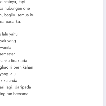
cintainya, tapi
apa hubungan one
, bagiku semua itu
da pacarku.
lalu yaitu
nyak yang
 wanita
 semester
mahku tidak ada
ghadiri pernikahan
yang lalu
ik kutunda
ri lagi, daripada
ving fun bersama