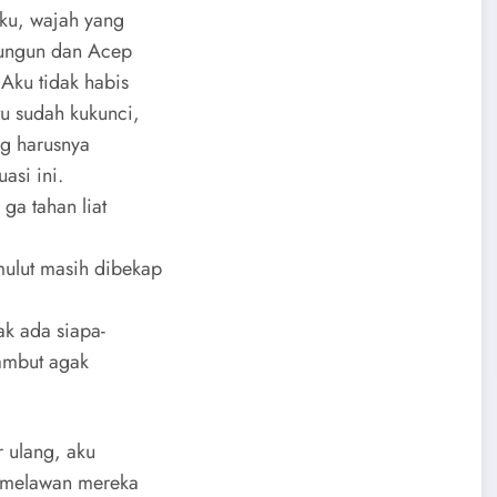
sku, wajah yang
Gungun dan Acep
Aku tidak habis
tu sudah kukunci,
ng harusnya
asi ini.
ga tahan liat
ulut masih dibekap
ak ada siapa-
ambut agak
r ulang, aku
, melawan mereka