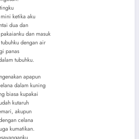
tingku
mini ketika aku
antai dua dan
 pakaianku dan masuk
 tubuhku dengan air
agi panas
 dalam tubuhku.
mengenakan apapun
elana dalam kuning
ng biasa kupakai
sudah kutaruh
lemari, akupun
a dengan celana
juga kumatikan.
kesayanganku