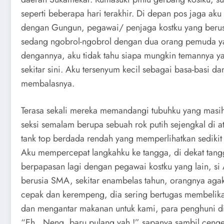
seperti beberapa hari terakhir. Di depan pos jaga ak
dengan Gungun, pegawai/ penjaga kostku yang berus
sedang ngobrol-ngobrol dengan dua orang pemuda ya
dengannya, aku tidak tahu siapa mungkin temannya 
sekitar sini. Aku tersenyum kecil sebagai basa-basi d
membalasnya.
Terasa sekali mereka memandangi tubuhku yang masi
seksi semalam berupa sebuah rok putih sejengkal di at
tank top berdada rendah yang memperlihatkan sedikit
Aku mempercepat langkahku ke tangga, di dekat tan
berpapasan lagi dengan pegawai kostku yang lain, si
berusia SMA, sekitar enambelas tahun, orangnya aga
cepak dan kerempeng, dia sering bertugas membelik
dan mengantar makanan untuk kami, para penghuni di
“Eh…Neng, baru pulang yah !” sapanya sambil ceng