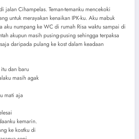
di jalan Cihampelas. Teman-temanku mencekoki
ang untuk merayakan kenaikan IPK-ku. Aku mabuk
a aku numpang ke WC di rumah Risa waktu sampai di
ntah akupun masih pusing-pusing sehingga terpaksa
saja daripada pulang ke kost dalam keadaan
itu dan baru
alaku masih agak
u mati aja
elesai
adaanku kemarin.
ang ke kostku di
asanya sepi