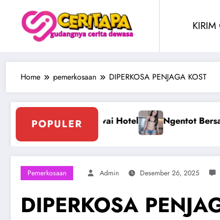
Skip
to
KIRIM
content
Home
pemerkosaan
DIPERKOSA PENJAGA KOST
sama Perawan Montok Berjilbab
Ngentot Peraw
POPULER
Pemerkosaan
Admin
Desember 26, 2025
DIPERKOSA PENJA