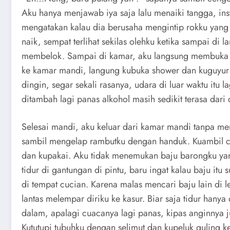
Aku hanya menjawab iya saja lalu menaiki tangga, ins
mengatakan kalau dia berusaha mengintip rokku yang 
naik, sempat terlihat sekilas olehku ketika sampai di l
membelok. Sampai di kamar, aku langsung membuka
ke kamar mandi, langung kubuka shower dan kuguyur
dingin, segar sekali rasanya, udara di luar waktu itu l
ditambah lagi panas alkohol masih sedikit terasa dari
Selesai mandi, aku keluar dari kamar mandi tanpa 
sambil mengelap rambutku dengan handuk. Kuambil c
dan kupakai. Aku tidak menemukan baju barongku ya
tidur di gantungan di pintu, baru ingat kalau baju itu 
di tempat cucian. Karena malas mencari baju lain di 
lantas melempar diriku ke kasur. Biar saja tidur hany
dalam, apalagi cuacanya lagi panas, kipas anginnya 
Kututupi tubuhku dengan selimut dan kupeluk guling 