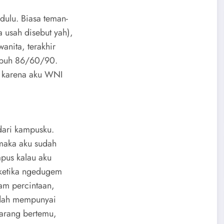
dulu. Biasa teman-
usah disebut yah),
anita, terakhir
tubuh 86/60/90.
ih karena aku WNI
 dari kampusku.
 maka aku sudah
pus kalau aku
 ketika ngedugem
am percintaan,
sudah mempunyai
jarang bertemu,