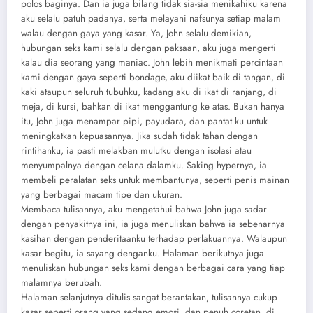
polos baginya. Dan ia juga bilang tidak sia-sia menikahiku karena
aku selalu patuh padanya, serta melayani nafsunya setiap malam
walau dengan gaya yang kasar. Ya, John selalu demikian,
hubungan seks kami selalu dengan paksaan, aku juga mengerti
kalau dia seorang yang maniac. John lebih menikmati percintaan
kami dengan gaya seperti bondage, aku diikat baik di tangan, di
kaki ataupun seluruh tubuhku, kadang aku di ikat di ranjang, di
meja, di kursi, bahkan di ikat menggantung ke atas. Bukan hanya
itu, John juga menampar pipi, payudara, dan pantat ku untuk
meningkatkan kepuasannya. Jika sudah tidak tahan dengan
rintihanku, ia pasti melakban mulutku dengan isolasi atau
menyumpalnya dengan celana dalamku. Saking hypernya, ia
membeli peralatan seks untuk membantunya, seperti penis mainan
yang berbagai macam tipe dan ukuran.
Membaca tulisannya, aku mengetahui bahwa John juga sadar
dengan penyakitnya ini, ia juga menuliskan bahwa ia sebenarnya
kasihan dengan penderitaanku terhadap perlakuannya. Walaupun
kasar begitu, ia sayang denganku. Halaman berikutnya juga
menuliskan hubungan seks kami dengan berbagai cara yang tiap
malamnya berubah.
Halaman selanjutnya ditulis sangat berantakan, tulisannya cukup
kasar seperti orang yang sedang emosi, dan penuh coretan, di