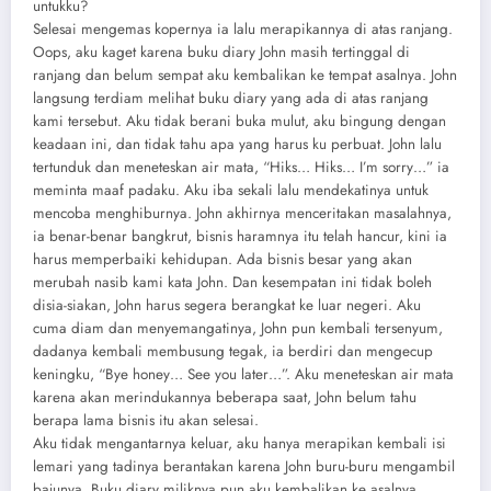
untukku?
Selesai mengemas kopernya ia lalu merapikannya di atas ranjang.
Oops, aku kaget karena buku diary John masih tertinggal di
ranjang dan belum sempat aku kembalikan ke tempat asalnya. John
langsung terdiam melihat buku diary yang ada di atas ranjang
kami tersebut. Aku tidak berani buka mulut, aku bingung dengan
keadaan ini, dan tidak tahu apa yang harus ku perbuat. John lalu
tertunduk dan meneteskan air mata, “Hiks… Hiks… I’m sorry…” ia
meminta maaf padaku. Aku iba sekali lalu mendekatinya untuk
mencoba menghiburnya. John akhirnya menceritakan masalahnya,
ia benar-benar bangkrut, bisnis haramnya itu telah hancur, kini ia
harus memperbaiki kehidupan. Ada bisnis besar yang akan
merubah nasib kami kata John. Dan kesempatan ini tidak boleh
disia-siakan, John harus segera berangkat ke luar negeri. Aku
cuma diam dan menyemangatinya, John pun kembali tersenyum,
dadanya kembali membusung tegak, ia berdiri dan mengecup
keningku, “Bye honey… See you later…”. Aku meneteskan air mata
karena akan merindukannya beberapa saat, John belum tahu
berapa lama bisnis itu akan selesai.
Aku tidak mengantarnya keluar, aku hanya merapikan kembali isi
lemari yang tadinya berantakan karena John buru-buru mengambil
bajunya. Buku diary miliknya pun aku kembalikan ke asalnya.