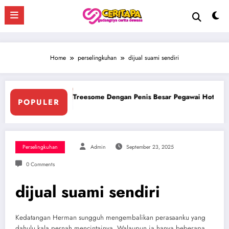
Skip
to
content
Home
perselingkuhan
dijual suami sendiri
 Pegawai Hotel
Ngentot Bersama Perawan Montok Berjilbab
POPULER
Perselingkuhan
Admin
September 23, 2025
0 Comments
dijual suami sendiri
Kedatangan Herman sungguh mengembalikan perasaanku yang
dahulu kala pernah mencintainya. Walaupun ia hanya beberapa