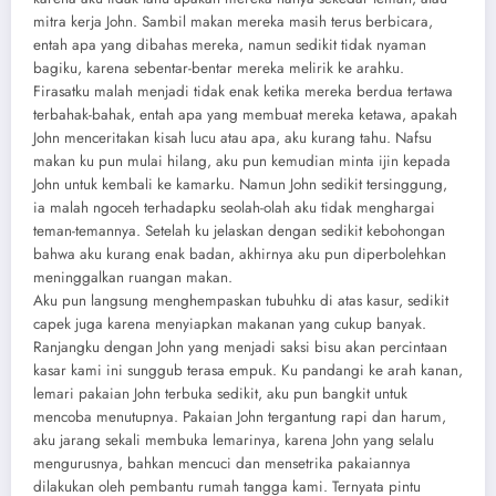
mitra kerja John. Sambil makan mereka masih terus berbicara,
entah apa yang dibahas mereka, namun sedikit tidak nyaman
bagiku, karena sebentar-bentar mereka melirik ke arahku.
Firasatku malah menjadi tidak enak ketika mereka berdua tertawa
terbahak-bahak, entah apa yang membuat mereka ketawa, apakah
John menceritakan kisah lucu atau apa, aku kurang tahu. Nafsu
makan ku pun mulai hilang, aku pun kemudian minta ijin kepada
John untuk kembali ke kamarku. Namun John sedikit tersinggung,
ia malah ngoceh terhadapku seolah-olah aku tidak menghargai
teman-temannya. Setelah ku jelaskan dengan sedikit kebohongan
bahwa aku kurang enak badan, akhirnya aku pun diperbolehkan
meninggalkan ruangan makan.
Aku pun langsung menghempaskan tubuhku di atas kasur, sedikit
capek juga karena menyiapkan makanan yang cukup banyak.
Ranjangku dengan John yang menjadi saksi bisu akan percintaan
kasar kami ini sunggub terasa empuk. Ku pandangi ke arah kanan,
lemari pakaian John terbuka sedikit, aku pun bangkit untuk
mencoba menutupnya. Pakaian John tergantung rapi dan harum,
aku jarang sekali membuka lemarinya, karena John yang selalu
mengurusnya, bahkan mencuci dan mensetrika pakaiannya
dilakukan oleh pembantu rumah tangga kami. Ternyata pintu