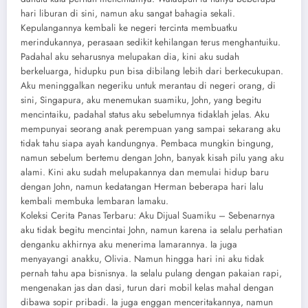
hari liburan di sini, namun aku sangat bahagia sekali.
Kepulangannya kembali ke negeri tercinta membuatku
merindukannya, perasaan sedikit kehilangan terus menghantuiku.
Padahal aku seharusnya melupakan dia, kini aku sudah
berkeluarga, hidupku pun bisa dibilang lebih dari berkecukupan.
Aku meninggalkan negeriku untuk merantau di negeri orang, di
sini, Singapura, aku menemukan suamiku, John, yang begitu
mencintaiku, padahal status aku sebelumnya tidaklah jelas. Aku
mempunyai seorang anak perempuan yang sampai sekarang aku
tidak tahu siapa ayah kandungnya. Pembaca mungkin bingung,
namun sebelum bertemu dengan John, banyak kisah pilu yang aku
alami. Kini aku sudah melupakannya dan memulai hidup baru
dengan John, namun kedatangan Herman beberapa hari lalu
kembali membuka lembaran lamaku.
Koleksi Cerita Panas Terbaru: Aku Dijual Suamiku – Sebenarnya
aku tidak begitu mencintai John, namun karena ia selalu perhatian
denganku akhirnya aku menerima lamarannya. Ia juga
menyayangi anakku, Olivia. Namun hingga hari ini aku tidak
pernah tahu apa bisnisnya. Ia selalu pulang dengan pakaian rapi,
mengenakan jas dan dasi, turun dari mobil kelas mahal dengan
dibawa sopir pribadi. Ia juga enggan menceritakannya, namun