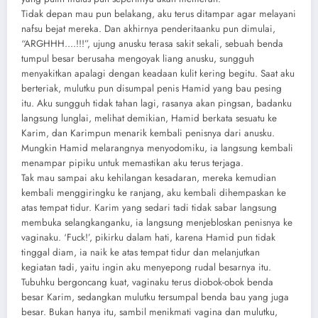
Tidak depan mau pun belakang, aku terus ditampar agar melayani
nafsu bejat mereka. Dan akhirnya penderitaanku pun dimulai,
“ARGHHH….!!!”, ujung anusku terasa sakit sekali, sebuah benda
tumpul besar berusaha mengoyak liang anusku, sungguh
menyakitkan apalagi dengan keadaan kulit kering begitu. Saat aku
berteriak, mulutku pun disumpal penis Hamid yang bau pesing
itu. Aku sungguh tidak tahan lagi, rasanya akan pingsan, badanku
langsung lunglai, melihat demikian, Hamid berkata sesuatu ke
Karim, dan Karimpun menarik kembali penisnya dari anusku.
Mungkin Hamid melarangnya menyodomiku, ia langsung kembali
menampar pipiku untuk memastikan aku terus terjaga.
Tak mau sampai aku kehilangan kesadaran, mereka kemudian
kembali menggiringku ke ranjang, aku kembali dihempaskan ke
atas tempat tidur. Karim yang sedari tadi tidak sabar langsung
membuka selangkanganku, ia langsung menjebloskan penisnya ke
vaginaku. ‘Fuck!’, pikirku dalam hati, karena Hamid pun tidak
tinggal diam, ia naik ke atas tempat tidur dan melanjutkan
kegiatan tadi, yaitu ingin aku menyepong rudal besarnya itu.
Tubuhku bergoncang kuat, vaginaku terus diobok-obok benda
besar Karim, sedangkan mulutku tersumpal benda bau yang juga
besar. Bukan hanya itu, sambil menikmati vagina dan mulutku,