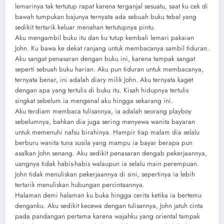
lemarinya tak tertutup rapat karena terganjal sesuatu, saat ku cek di
bawah tumpukan bajunya ternyata ada sebuah buku tebal yang
sedikit tertarik keluar menahan tertutupnya pintu.
Aku mengambil buku itu dan ku tutup kembali lemari pakaian
John. Ku bawa ke dekat ranjang untuk membacanya sambil tiduran.
Aku sangat penasaran dengan buku ini, karena tampak sangat
seperti sebuah buku harian. Aku pun tiduran untuk membacanya,
ternyata benar, ini adalah diary milik John. Aku ternyata kaget
dengan apa yang tertulis di buku itu. Kisah hidupnya tertulis
singkat sebelum ia mengenal aku hingga sekarang ini.
Aku terdiam membaca tulisannya, ia adalah seorang playboy
sebelumnya, bahkan dia juga sering menyewa wanita bayaran
untuk memenuhi nafsu birahinya. Hampir tiap malam dia selalu
berburu wanita tuna susila yang mampu ia bayar berapa pun
asalkan John senang. Aku sedikit penasaran dengab pekerjaannya,
uangnya tidak habis-habis walaupun ia selalu main perempuan.
John tidak menuliskan pekerjaannya di sini, sepertinya ia lebih
tertarik menuliskan hubungan percintaannya.
Halaman demi halaman ku buka hingga cerita ketika ia bertemu
denganku. Aku sedikit kecewa dengan tulisannya, John jatuh cinta
pada pandangan pertama karena wajahku yang oriental tampak