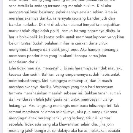
sana tertulis ia sedang tersandung masalah hukum. Kini aku
mengetahui latar belakang pekerjaannya setelah sekian lama ia
merahasiakannya dariku, ia ternyata seorang bandar judi dan
bandar narkoba. Di sini disebutkan alamat tempat ia menjadikan
markas telah digeledah polisi, semua barang haramnya disita. Ia
harus bolak-balik ke kantor polisi untuk membuat laporan yang kian
belum tuntas. Sudah puluhan miliar ia cairkan dana untuk
menghindarkannya dari balik jeruji besi. Aku hampir menangis
membaca penderitaan yang ia alami, kenapa harus John
rahasiakan dariku.
John tidak mau aku mengetahui bisnis haramnya, ia tidak mau aku
kecewa dan sedih. Bahkan uang simpanannya sudah habis untuk
membebaskannya, kini hutangnya menumpuk, dan ia masih
merahasiakannya dariku. Wajahnya yang tiap hari tersenyum
ternyata merahasiakan masalah sebesar ini. Bahkan tanah, rumah
dan kendaraan telah John gadaikan untuk membayar hutang-
hutangnya. Aku langsung menangis membaca tulisannya ini. Tak
sempat membaca halaman selanjutnya, aku pun bangkit karena
mengingat anak perempuanku yang sedang tidur di kamar
sebelah. Tidak ada yang aku khawatirkan selain dia, jika John
memang jatuh bangkrut, setidaknya aku harus melakukan sesuatu