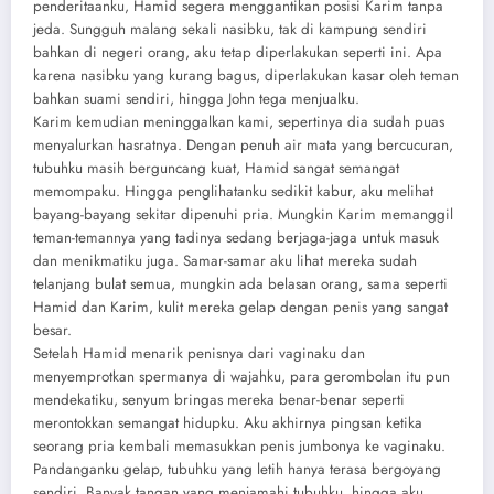
penderitaanku, Hamid segera menggantikan posisi Karim tanpa
jeda. Sungguh malang sekali nasibku, tak di kampung sendiri
bahkan di negeri orang, aku tetap diperlakukan seperti ini. Apa
karena nasibku yang kurang bagus, diperlakukan kasar oleh teman
bahkan suami sendiri, hingga John tega menjualku.
Karim kemudian meninggalkan kami, sepertinya dia sudah puas
menyalurkan hasratnya. Dengan penuh air mata yang bercucuran,
tubuhku masih berguncang kuat, Hamid sangat semangat
memompaku. Hingga penglihatanku sedikit kabur, aku melihat
bayang-bayang sekitar dipenuhi pria. Mungkin Karim memanggil
teman-temannya yang tadinya sedang berjaga-jaga untuk masuk
dan menikmatiku juga. Samar-samar aku lihat mereka sudah
telanjang bulat semua, mungkin ada belasan orang, sama seperti
Hamid dan Karim, kulit mereka gelap dengan penis yang sangat
besar.
Setelah Hamid menarik penisnya dari vaginaku dan
menyemprotkan spermanya di wajahku, para gerombolan itu pun
mendekatiku, senyum bringas mereka benar-benar seperti
merontokkan semangat hidupku. Aku akhirnya pingsan ketika
seorang pria kembali memasukkan penis jumbonya ke vaginaku.
Pandanganku gelap, tubuhku yang letih hanya terasa bergoyang
sendiri. Banyak tangan yang menjamahi tubuhku, hingga aku