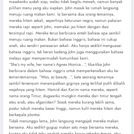
masakanku sudah siap, walau tidak begitu mewah, namun banyak
pilihan menu yang aku siapkan. John masuk ke rumah langsung
menuju ruang makan kami. Ia bersama dua orang temannya,
mereka hitam sekali, sepertinya keturunan negro, namun pakaian
mereka rapi seperti John, memakai jas hitam dengan dasi
tersimpul rapi. Mereka terus berbicara entah bahasa apa sambil
menuju ruang makan. Bukan bahasa inggris, bahasa ini cukup
aneh, aku sendiri penasaran sekali. Aku hanya sedikit menguasai
bahasa inggris, tak heran kadang John juga menggunakan bahasa
melayu agar mempermudah komunikasi kami.
“She’s my wife, her name’s Agnes Monica…”, tiba-tiba John
berbicara dalam bahasa inggris untuk memperkenalkan aku ke
teman-temannya. “Woo, so beauty…”, kata seorang temannya
sambil tersenyum menampakkan giginya yang terlihat putih dibalik
wajahnya yang hitam. Hamid dan Karim nama mereka, seperti
nama orang Timur, dugaanku mungkin mereka dari timur tengah
atau arab, atau afganistan? Sosok mereka kurang lebih sama,
postur tubuh mereka besar tinggi, namun kulit mereka hitam dan
berkepala plontos.
Tidak menunggu lama, John langsung mengajak mereka makan
bersama. Aku sedikit gugup makan satu meja bersama mereka,
karena aku tidak tahu apakah mereka hanya sekedar teman, atau