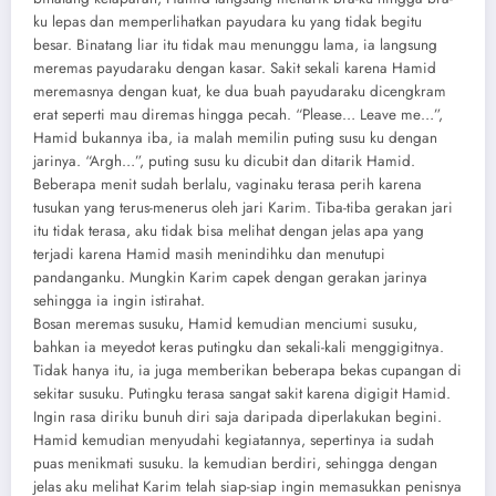
ku lepas dan memperlihatkan payudara ku yang tidak begitu
besar. Binatang liar itu tidak mau menunggu lama, ia langsung
meremas payudaraku dengan kasar. Sakit sekali karena Hamid
meremasnya dengan kuat, ke dua buah payudaraku dicengkram
erat seperti mau diremas hingga pecah. “Please… Leave me…”,
Hamid bukannya iba, ia malah memilin puting susu ku dengan
jarinya. “Argh…”, puting susu ku dicubit dan ditarik Hamid.
Beberapa menit sudah berlalu, vaginaku terasa perih karena
tusukan yang terus-menerus oleh jari Karim. Tiba-tiba gerakan jari
itu tidak terasa, aku tidak bisa melihat dengan jelas apa yang
terjadi karena Hamid masih menindihku dan menutupi
pandanganku. Mungkin Karim capek dengan gerakan jarinya
sehingga ia ingin istirahat.
Bosan meremas susuku, Hamid kemudian menciumi susuku,
bahkan ia meyedot keras putingku dan sekali-kali menggigitnya.
Tidak hanya itu, ia juga memberikan beberapa bekas cupangan di
sekitar susuku. Putingku terasa sangat sakit karena digigit Hamid.
Ingin rasa diriku bunuh diri saja daripada diperlakukan begini.
Hamid kemudian menyudahi kegiatannya, sepertinya ia sudah
puas menikmati susuku. Ia kemudian berdiri, sehingga dengan
jelas aku melihat Karim telah siap-siap ingin memasukkan penisnya