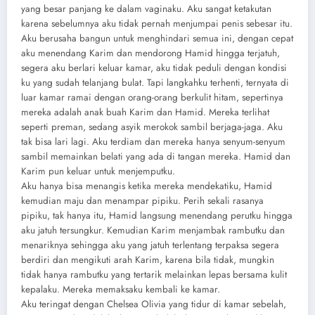
yang besar panjang ke dalam vaginaku. Aku sangat ketakutan
karena sebelumnya aku tidak pernah menjumpai penis sebesar itu.
Aku berusaha bangun untuk menghindari semua ini, dengan cepat
aku menendang Karim dan mendorong Hamid hingga terjatuh,
segera aku berlari keluar kamar, aku tidak peduli dengan kondisi
ku yang sudah telanjang bulat. Tapi langkahku terhenti, ternyata di
luar kamar ramai dengan orang-orang berkulit hitam, sepertinya
mereka adalah anak buah Karim dan Hamid. Mereka terlihat
seperti preman, sedang asyik merokok sambil berjaga-jaga. Aku
tak bisa lari lagi. Aku terdiam dan mereka hanya senyum-senyum
sambil memainkan belati yang ada di tangan mereka. Hamid dan
Karim pun keluar untuk menjemputku.
Aku hanya bisa menangis ketika mereka mendekatiku, Hamid
kemudian maju dan menampar pipiku. Perih sekali rasanya
pipiku, tak hanya itu, Hamid langsung menendang perutku hingga
aku jatuh tersungkur. Kemudian Karim menjambak rambutku dan
menariknya sehingga aku yang jatuh terlentang terpaksa segera
berdiri dan mengikuti arah Karim, karena bila tidak, mungkin
tidak hanya rambutku yang tertarik melainkan lepas bersama kulit
kepalaku. Mereka memaksaku kembali ke kamar.
Aku teringat dengan Chelsea Olivia yang tidur di kamar sebelah,