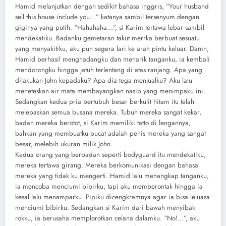
Hamid melanjutkan dengan sedikit bahasa inggris, “Your husband
sell this house include you…” katanya sambil tersenyum dengan
giginya yang putih. “Hahahaha…”, si Karim tertawa lebar sambil
mendekatiku. Badanku gemetaran takut merrka berbuat sesuatu
yang menyakitiku, aku pun segera lari ke arah pintu keluar. Damn,
Hamid berhasil menghadangku dan menarik tanganku, ia kembali
mendorongku hingga jatuh terlentang di atas ranjang. Apa yang
dilakukan John kepadaku? Apa dia tega menjualku? Aku lalu
meneteskan air mata membayangkan nasib yang menimpaku ini.
Sedangkan kedua pria bertubuh besar berkulit hitam itu telah
melepaskan semua busana mereka. Tubuh mereka sangat kekar,
badan mereka berotot, si Karim memiliki tatto di lengannya,
bahkan yang membuatku pucat adalah penis mereka yang sangat
besar, melebih ukuran milik John.
Kedua orang yang berbadan seperti bodyguard itu mendekatiku,
mereka tertawa girang. Mereka berkomunikasi dengan bahasa
mereka yang tidak ku mengerti. Hamid lalu menangkap tanganku,
ia mencoba menciumi bibirku, tapi aku memberontak hingga ia
kesal lalu menamparku. Pipiku dicengkramnya agar ia bisa leluasa
menciumi bibirku. Sedangkan si Karim dari bawah menyibak
rokku, ia berusaha memplorotkan celana dalamku. “No!…”, aku