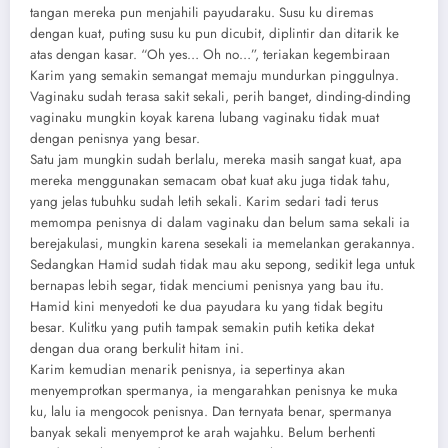
tangan mereka pun menjahili payudaraku. Susu ku diremas
dengan kuat, puting susu ku pun dicubit, diplintir dan ditarik ke
atas dengan kasar. “Oh yes… Oh no…”, teriakan kegembiraan
Karim yang semakin semangat memaju mundurkan pinggulnya.
Vaginaku sudah terasa sakit sekali, perih banget, dinding-dinding
vaginaku mungkin koyak karena lubang vaginaku tidak muat
dengan penisnya yang besar.
Satu jam mungkin sudah berlalu, mereka masih sangat kuat, apa
mereka menggunakan semacam obat kuat aku juga tidak tahu,
yang jelas tubuhku sudah letih sekali. Karim sedari tadi terus
memompa penisnya di dalam vaginaku dan belum sama sekali ia
berejakulasi, mungkin karena sesekali ia memelankan gerakannya.
Sedangkan Hamid sudah tidak mau aku sepong, sedikit lega untuk
bernapas lebih segar, tidak menciumi penisnya yang bau itu.
Hamid kini menyedoti ke dua payudara ku yang tidak begitu
besar. Kulitku yang putih tampak semakin putih ketika dekat
dengan dua orang berkulit hitam ini.
Karim kemudian menarik penisnya, ia sepertinya akan
menyemprotkan spermanya, ia mengarahkan penisnya ke muka
ku, lalu ia mengocok penisnya. Dan ternyata benar, spermanya
banyak sekali menyemprot ke arah wajahku. Belum berhenti