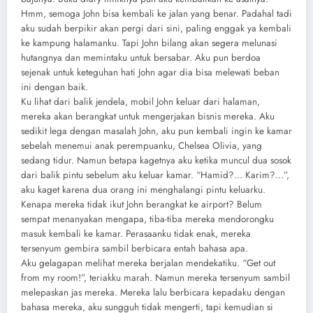
Hmm, semoga John bisa kembali ke jalan yang benar. Padahal tadi
aku sudah berpikir akan pergi dari sini, paling enggak ya kembali
ke kampung halamanku. Tapi John bilang akan segera melunasi
hutangnya dan memintaku untuk bersabar. Aku pun berdoa
sejenak untuk keteguhan hati John agar dia bisa melewati beban
ini dengan baik.
Ku lihat dari balik jendela, mobil John keluar dari halaman,
mereka akan berangkat untuk mengerjakan bisnis mereka. Aku
sedikit lega dengan masalah John, aku pun kembali ingin ke kamar
sebelah menemui anak perempuanku, Chelsea Olivia, yang
sedang tidur. Namun betapa kagetnya aku ketika muncul dua sosok
dari balik pintu sebelum aku keluar kamar. “Hamid?… Karim?…”,
aku kaget karena dua orang ini menghalangi pintu keluarku.
Kenapa mereka tidak ikut John berangkat ke airport? Belum
sempat menanyakan mengapa, tiba-tiba mereka mendorongku
masuk kembali ke kamar. Perasaanku tidak enak, mereka
tersenyum gembira sambil berbicara entah bahasa apa.
Aku gelagapan melihat mereka berjalan mendekatiku. “Get out
from my room!”, teriakku marah. Namun mereka tersenyum sambil
melepaskan jas mereka. Mereka lalu berbicara kepadaku dengan
bahasa mereka, aku sungguh tidak mengerti, tapi kemudian si