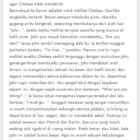
agar Chelsea tidak menderita.
Bermaksud ke kamar sebelah untuk melihat Chelsea, tiba-tiba
langkahku terhenti. Belum sempat membuka pintu, tiba-tiba
gagang pintu bergerak, seseorang membukanya dari arah luar.
“John…”, kataku ketika melihat ternyata suamiku yang muncul di
balik pintu. John pun masuk kemudian mendekatiku, “Are you
oke?” tanya John sambil memegang dahi ku. Ia terlihat sungguh
perhatian padaku, “I’m fine…” jawabku. Namun niat ku ingin
melihat anakku Chelsea sedikit terganggu dengan munculnya John,
gerak-geriknya membuatku penasaran. John mendekati arah
lemari, ia mengeluarkan sebuah tas besar dari balik lemari dan
segera memasukkan semua pakaiannya dalam tas itu. Sepertinya
John ingin melarikan diri. Aku sangat takut dengan keadaan
seperti ini, dengan wajah pucat aku pun bertanya, “What are you
doing?..”. Ia hanya sibuk mengemas kopernya tersebut dan lalu
berkata, “I must go…”. Sungguh keadaan yang sangat menyulitkan,
ia masih menyembunyikan kebangkrutannya padaku, ia bilang ia
dapat bisnis di luar negeri, dan ini mendadak sekali. Katanya ini
adalah tawaran dari Hamid dan Karim, dua pria yang masih
sedang asik ngobrol di ruang makan. Entah benar atau tidak, kata
John ini adalah bisnis besar. Apa ini masih sebuah kebohongan