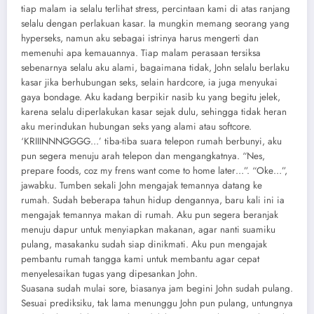
tiap malam ia selalu terlihat stress, percintaan kami di atas ranjang
selalu dengan perlakuan kasar. Ia mungkin memang seorang yang
hyperseks, namun aku sebagai istrinya harus mengerti dan
memenuhi apa kemauannya. Tiap malam perasaan tersiksa
sebenarnya selalu aku alami, bagaimana tidak, John selalu berlaku
kasar jika berhubungan seks, selain hardcore, ia juga menyukai
gaya bondage. Aku kadang berpikir nasib ku yang begitu jelek,
karena selalu diperlakukan kasar sejak dulu, sehingga tidak heran
aku merindukan hubungan seks yang alami atau softcore.
‘KRIIINNNGGGG…’ tiba-tiba suara telepon rumah berbunyi, aku
pun segera menuju arah telepon dan mengangkatnya. “Nes,
prepare foods, coz my frens want come to home later…”. “Oke…”,
jawabku. Tumben sekali John mengajak temannya datang ke
rumah. Sudah beberapa tahun hidup dengannya, baru kali ini ia
mengajak temannya makan di rumah. Aku pun segera beranjak
menuju dapur untuk menyiapkan makanan, agar nanti suamiku
pulang, masakanku sudah siap dinikmati. Aku pun mengajak
pembantu rumah tangga kami untuk membantu agar cepat
menyelesaikan tugas yang dipesankan John.
Suasana sudah mulai sore, biasanya jam begini John sudah pulang.
Sesuai prediksiku, tak lama menunggu John pun pulang, untungnya