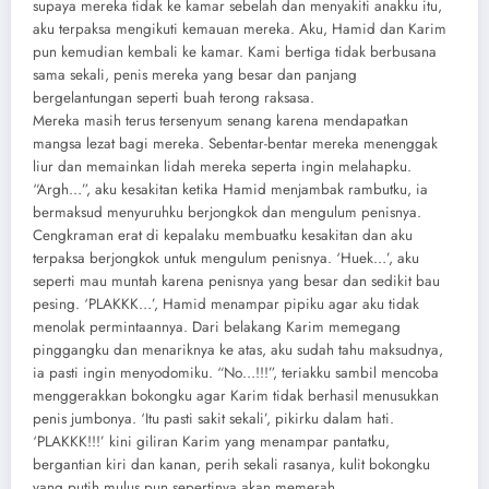
supaya mereka tidak ke kamar sebelah dan menyakiti anakku itu,
aku terpaksa mengikuti kemauan mereka. Aku, Hamid dan Karim
pun kemudian kembali ke kamar. Kami bertiga tidak berbusana
sama sekali, penis mereka yang besar dan panjang
bergelantungan seperti buah terong raksasa.
Mereka masih terus tersenyum senang karena mendapatkan
mangsa lezat bagi mereka. Sebentar-bentar mereka menenggak
liur dan memainkan lidah mereka seperta ingin melahapku.
“Argh…”, aku kesakitan ketika Hamid menjambak rambutku, ia
bermaksud menyuruhku berjongkok dan mengulum penisnya.
Cengkraman erat di kepalaku membuatku kesakitan dan aku
terpaksa berjongkok untuk mengulum penisnya. ‘Huek…’, aku
seperti mau muntah karena penisnya yang besar dan sedikit bau
pesing. ‘PLAKKK…’, Hamid menampar pipiku agar aku tidak
menolak permintaannya. Dari belakang Karim memegang
pinggangku dan menariknya ke atas, aku sudah tahu maksudnya,
ia pasti ingin menyodomiku. “No…!!!”, teriakku sambil mencoba
menggerakkan bokongku agar Karim tidak berhasil menusukkan
penis jumbonya. ‘Itu pasti sakit sekali’, pikirku dalam hati.
‘PLAKKK!!!’ kini giliran Karim yang menampar pantatku,
bergantian kiri dan kanan, perih sekali rasanya, kulit bokongku
yang putih mulus pun sepertinya akan memerah.