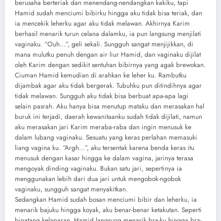
berusaha berteriak dan menendang-nendangkan kakiku, tapi
Hamid sudah menciumi bibirku hingga aku tidak bisa teriak, dan
ia mencekik leherku agar aku tidak melawan. Akhirnya Karim
berhasil menarik turun celana dalamku, ia pun langsung menjilati
vaginaku. “Ouh…”, geli sekali. Sungguh sangat menjijikkan, di
mana mulutku penuh dengan air liur Hamid, dan vaginaku dijilat
oleh Karim dengan sedikit sentuhan bibirnya yang agak brewokan.
Ciuman Hamid kemudian di arahkan ke leher ku. Rambutku
dijambak agar aku tidak bergerak. Tubuhku pun ditindihnya agar
tidak melawan. Sungguh aku tidak bisa berbuat apa-apa lagi
selain pasrah. Aku hanya bisa menutup mataku dan merasakan hal
buruk ini terjadi, daerah kewanitaanku sudah tidak dijilati, namun
aku merasakan jari Karim meraba-raba dan ingin menusuk ke
dalam lubang vaginaku. Sesuatu yang keras perlahan memasuki
liang vagina ku. “Argh…”, aku tersentak karena benda keras itu
menusuk dengan kasar hingga ke dalam vagina, jarinya terasa
mengoyak dinding vaginaku. Bukan satu jari, sepertinya ia
menggunakan lebih dari dua jari untuk mengobok-ngobok
vaginaku, sungguh sangat menyakitkan.
Sedangkan Hamid sudah bosan menciumi bibir dan leherku, ia
menarik bajuku hingga koyak, aku benar-benar ketakutan. Seperti
binatang kelaparan, Hamid langsung menarik bra-ku hingga bra-