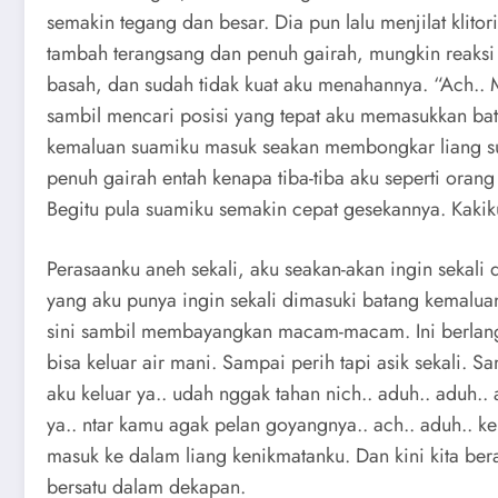
semakin tegang dan besar. Dia pun lalu menjilat klito
tambah terangsang dan penuh gairah, mungkin reaksi
basah, dan sudah tidak kuat aku menahannya. “Ach.. M
sambil mencari posisi yang tepat aku memasukkan bat
kemaluan suamiku masuk seakan membongkar liang surg
penuh gairah entah kenapa tiba-tiba aku seperti orang 
Begitu pula suamiku semakin cepat gesekannya. Kakiku
Perasaanku aneh sekali, aku seakan-akan ingin sekal
yang aku punya ingin sekali dimasuki batang kemaluan
sini sambil membayangkan macam-macam. Ini berlangs
bisa keluar air mani. Sampai perih tapi asik sekali. S
aku keluar ya.. udah nggak tahan nich.. aduh.. aduh.. 
ya.. ntar kamu agak pelan goyangnya.. ach.. aduh.. ke
masuk ke dalam liang kenikmatanku. Dan kini kita bera
bersatu dalam dekapan.