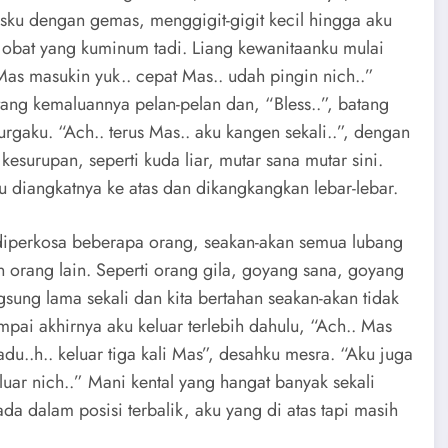
risku dengan gemas, menggigit-gigit kecil hingga aku
 obat yang kuminum tadi. Liang kewanitaanku mulai
as masukin yuk.. cepat Mas.. udah pingin nich..”
ang kemaluannya pelan-pelan dan, “Bless..”, batang
aku. “Ach.. terus Mas.. aku kangen sekali..”, dengan
kesurupan, seperti kuda liar, mutar sana mutar sini.
 diangkatnya ke atas dan dikangkangkan lebar-lebar.
i diperkosa beberapa orang, seakan-akan semua lubang
 orang lain. Seperti orang gila, goyang sana, goyang
ung lama sekali dan kita bertahan seakan-akan tidak
ampai akhirnya aku keluar terlebih dahulu, “Ach.. Mas
adu..h.. keluar tiga kali Mas”, desahku mesra. “Aku juga
luar nich..” Mani kental yang hangat banyak sekali
da dalam posisi terbalik, aku yang di atas tapi masih