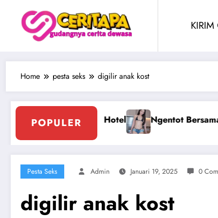
Skip
to
KIRIM
content
Home
pesta seks
digilir anak kost
tok Berjilbab
Ngentot Perawam Sampai Berdar
POPULER
Pesta Seks
Admin
Januari 19, 2025
0 Com
digilir anak kost