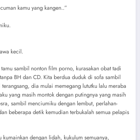
g cuman kamu yang kangen..”
miku.
tawa kecil.
 tamu sambil nonton film porno, kurasakan obat tadi
tanpa BH dan CD. Kita berdua duduk di sofa sambil
lai terangsang, dia mulai memegang lututku lalu meraba
adaku yang masih montok dengan putingnya yang masih
sra, sambil menciumiku dengan lembut, perlahan-
dan beberapa detik kemudian terbukalah semua pelapis
lu kumainkan dengan lidah, kukulum semuanya,