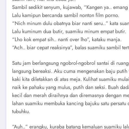
Sambil sedikit senyum, kujawab, “Kangen ya.. eman
Lalu kamipun bercanda sambil nonton film porno.
“Nich minum dulu obatnya biar nanti seru..” kata sua
Lalu kuminum dua butir, suamiku minum empat butir.
“Lho kok empat sih.. nanti over lho”, kataku manja.
“Ach.. biar cepat reaksinya”, balas suamiku sambil ter
Satu jam berlangsung ngobrol-ngobrol santai di ruang
langsung bereaksi. Aku cuma mengenakan baju putih 
kaki kita diletakkan di atas meja. Kulihat suamiku mu
naik ke pahaku yang mulus, putih dan seksi. Buah d
kecil dan merah diraihnya dan diremasnya dengan me
lahan suamiku membuka kancing bajuku satu persatu 
tubuhku.
“Auh..” erangku, kuraba batang kemaluan suamiku la