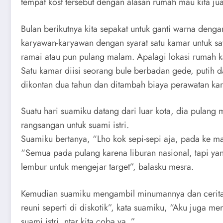
tempat kost tersebut dengan alasan rumah mau kita ju
Bulan berikutnya kita sepakat untuk ganti warna denga
karyawan-karyawan dengan syarat satu kamar untuk sat
ramai atau pun pulang malam. Apalagi lokasi rumah ka
Satu kamar diisi seorang bule berbadan gede, putih 
dikontan dua tahun dan ditambah biaya perawatan kar
Suatu hari suamiku datang dari luar kota, dia pula
rangsangan untuk suami istri.
Suamiku bertanya, “Lho kok sepi-sepi aja, pada ke m
“Semua pada pulang karena liburan nasional, tapi ya
lembur untuk mengejar target”, balasku mesra.
Kemudian suamiku mengambil minumannya dan cerita-cer
reuni seperti di diskotik”, kata suamiku, “Aku juga
suami istri, ntar kita coba ya..”