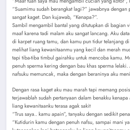
“Maaf tuan saya mau mengambil cucian yang kotor”, 
“Suamimu sudah berangkat lagi?” jawabnya dengan pel
sangat kaget. Dan kujawab, “Kenapa?”.
Sambil mengambil bantal yang ditutupkan di bagian vi
maaf karena tadi malam aku sangat lancang. Aku data
di karpet ruang tamu, dan kamu pun tidur telanjang d
melihat liang kewanitaanmu yang kecil dan merah m
tapi tiba-tiba timbul gairahku untuk mencoba kamu. M
penuh sperma kering dengan bau khas sperma lelaki. 
nafsuku memuncak, maka dengan beraninya aku meni
Dengan rasa kaget aku mau marah tapi memang posisi 
terjawablah sudah pertanyaan dalam benakku kenapa 
liang kewanitaanku terasa agak sakit
“Trus saya.. kamu apain”, tanyaku dengan sedikit pen
“Kutidurin kamu dengan penuh nafsu, sampai mani ya