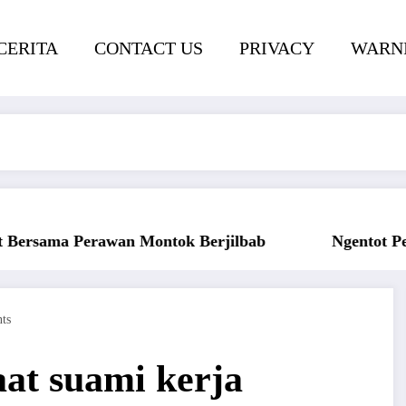
CERITA
CONTACT US
PRIVACY
WARNI
Ngentot Perawam Sampai Berdarah
Ketahuan 
ts
at suami kerja