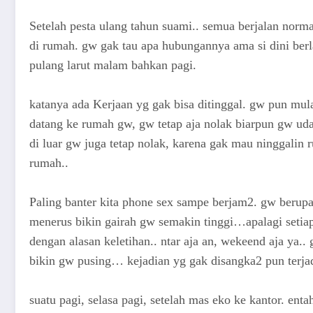
Setelah pesta ulang tahun suami.. semua berjalan norma
di rumah. gw gak tau apa hubungannya ama si dini berlan
pulang larut malam bahkan pagi.
katanya ada Kerjaan yg gak bisa ditinggal. gw pun mul
datang ke rumah gw, gw tetap aja nolak biarpun gw uda
di luar gw juga tetap nolak, karena gak mau ninggalin
rumah..
Paling banter kita phone sex sampe berjam2. gw berupay
menerus bikin gairah gw semakin tinggi…apalagi setia
dengan alasan keletihan.. ntar aja an, wekeend aja ya.
bikin gw pusing… kejadian yg gak disangka2 pun terjad
suatu pagi, selasa pagi, setelah mas eko ke kantor. enta