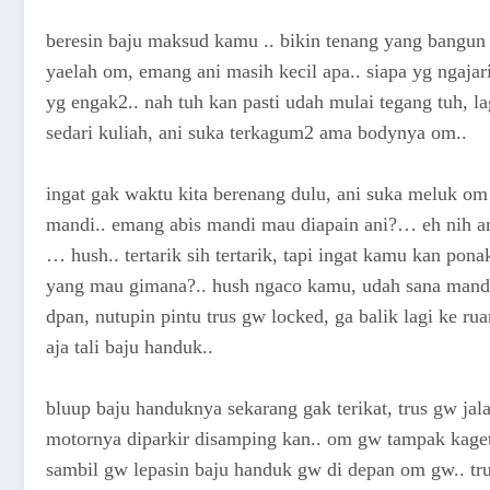
beresin baju maksud kamu .. bikin tenang yang bangun
yaelah om, emang ani masih kecil apa.. siapa yg nga
yg engak2.. nah tuh kan pasti udah mulai tegang tuh, l
sedari kuliah, ani suka terkagum2 ama bodynya om..
ingat gak waktu kita berenang dulu, ani suka meluk om
mandi.. emang abis mandi mau diapain ani?… eh nih an
… hush.. tertarik sih tertarik, tapi ingat kamu kan p
yang mau gimana?.. hush ngaco kamu, udah sana mandi..
dpan, nutupin pintu trus gw locked, ga balik lagi ke r
aja tali baju handuk..
bluup baju handuknya sekarang gak terikat, trus gw j
motornya diparkir disamping kan.. om gw tampak kaget
sambil gw lepasin baju handuk gw di depan om gw.. tr