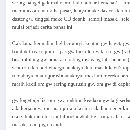
sering banget gak make bra, kalo keluar kemana2.. ka
memutuskan untuk ke pasar, hanya make daster, dan itup
daster gw, tinggal make CD doank, sambil masak.. sele
mulai terjadi cerita panas ini
Gak lama kemudian bel berbunyi, kontan gw kaget, gw 
handuk trus ke pintu.. pas gw buka ternyata om gw ( 
bisa dibilang gw ponakan paling disayang lah..hehehe 
sendiri udah berkeluarga anaknya dua, masih kecil2 tap
rumahnya buat ngurusin anaknya, maklum mereka berdu
masih kecil om gw sering ngurusin gw. om gw di deph
gw kaget aja liat om gw, maklum keadaan gw lagi sedang
ada kerjaan ya om mampir aja kesini sekalian nengokin
eko sibuk melulu. sambil melangkah ke ruang dalam.. a
masak, mau juga mandi..