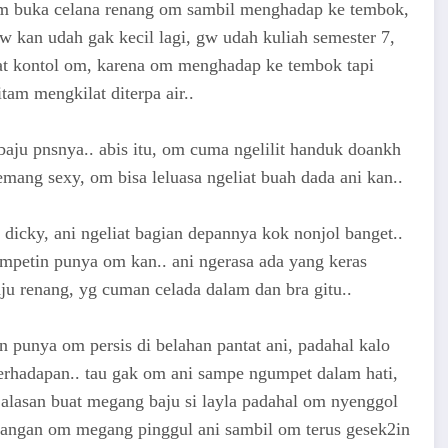
 om buka celana renang om sambil menghadap ke tembok,
gw kan udah gak kecil lagi, gw udah kuliah semester 7,
liat kontol om, karena om menghadap ke tembok tapi
tam mengkilat diterpa air..
baju pnsnya.. abis itu, om cuma ngelilit handuk doankh
 emang sexy, om bisa leluasa ngeliat buah dada ani kan..
dicky, ani ngeliat bagian depannya kok nonjol banget..
empetin punya om kan.. ani ngerasa ada yang keras
aju renang, yg cuman celada dalam dan bra gitu..
n punya om persis di belahan pantat ani, padahal kalo
erhadapan.. tau gak om ani sampe ngumpet dalam hati,
n alasan buat megang baju si layla padahal om nyenggol
, tangan om megang pinggul ani sambil om terus gesek2in