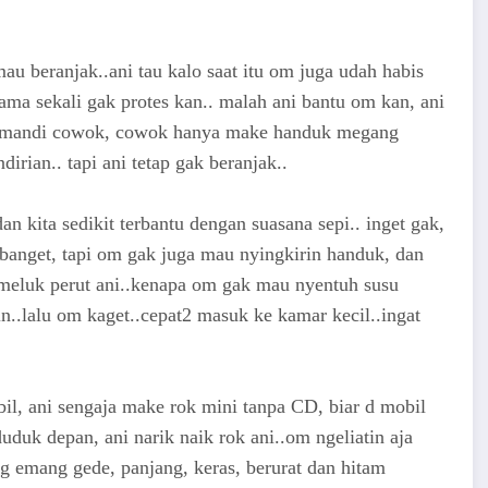
u beranjak..ani tau kalo saat itu om juga udah habis
sama sekali gak protes kan.. malah ani bantu om kan, ani
ar mandi cowok, cowok hanya make handuk megang
rian.. tapi ani tetap gak beranjak..
 kita sedikit terbantu dengan suasana sepi.. inget gak,
banget, tapi om gak juga mau nyingkirin handuk, dan
meluk perut ani..kenapa om gak mau nyentuh susu
in..lalu om kaget..cepat2 masuk ke kamar kecil..ingat
il, ani sengaja make rok mini tanpa CD, biar d mobil
duduk depan, ani narik naik rok ani..om ngeliatin aja
 emang gede, panjang, keras, berurat dan hitam