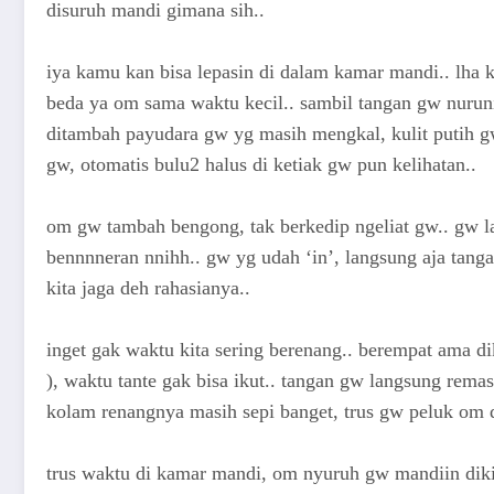
disuruh mandi gimana sih..
iya kamu kan bisa lepasin di dalam kamar mandi.. lha 
beda ya om sama waktu kecil.. sambil tangan gw nurun
ditambah payudara gw yg masih mengkal, kulit putih g
gw, otomatis bulu2 halus di ketiak gw pun kelihatan..
om gw tambah bengong, tak berkedip ngeliat gw.. gw 
bennnneran nnihh.. gw yg udah ‘in’, langsung aja tan
kita jaga deh rahasianya..
inget gak waktu kita sering berenang.. berempat ama di
), waktu tante gak bisa ikut.. tangan gw langsung remas
kolam renangnya masih sepi banget, trus gw peluk om da
trus waktu di kamar mandi, om nyuruh gw mandiin diki