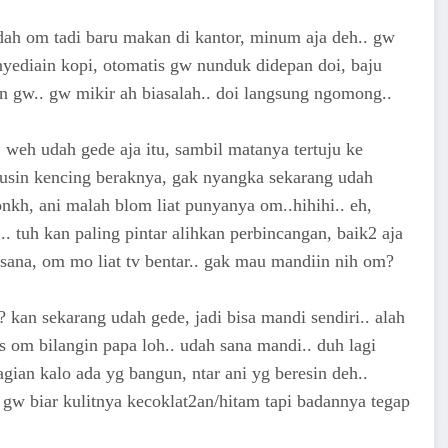
ah om tadi baru makan di kantor, minum aja deh.. gw
nyediain kopi, otomatis gw nunduk didepan doi, baju
en gw.. gw mikir ah biasalah.. doi langsung ngomong..
weh udah gede aja itu, sambil matanya tertuju ke
usin kencing beraknya, gak nyangka sekarang udah
donkh, ani malah blom liat punyanya om..hihihi.. eh,
 tuh kan paling pintar alihkan perbincangan, baik2 aja
sana, om mo liat tv bentar.. gak mau mandiin nih om?
 kan sekarang udah gede, jadi bisa mandi sendiri.. alah
s om bilangin papa loh.. udah sana mandi.. duh lagi
gian kalo ada yg bangun, ntar ani yg beresin deh..
 gw biar kulitnya kecoklat2an/hitam tapi badannya tegap