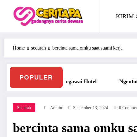
Skip
to
KIRIM 
content
Home
sedarah
bercinta sama omku saat suami kerja
POPULER
Ngentot Bersama Perawan Montok Berjilbab
Sedarah
Admin
September 13, 2024
0 Commen
bercinta sama omku sa