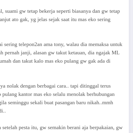
l, suami gw tetap bekerja seperti biasanya dan gw tetap
jut ato gak, yg jelas sejak saat itu mas eko sering
ai sering telepon2an ama tony, walau dia memaksa untuk
h pernah janji, alasan gw takut ketauan, dia ngajak ML
 rumah dan takut kalo mas eko pulang gw gak ada di
a nolak dengan berbagai cara.. tapi ditinggal terus
p pulang kantor mas eko selalu menolak berhubungan
. gila seminggu sekali buat pasangan baru nikah..mmh
i..
h setelah pesta itu, gw semakin berani aja berpakaian, gw