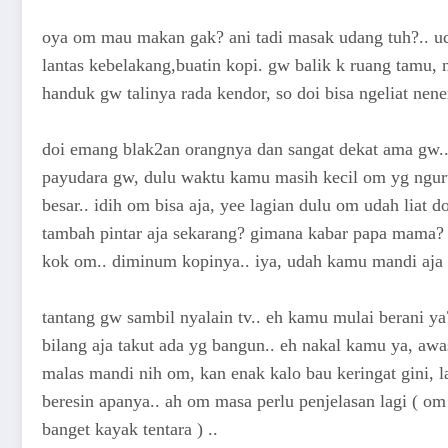
oya om mau makan gak? ani tadi masak udang tuh?.. ud
lantas kebelakang,buatin kopi. gw balik k ruang tamu, 
handuk gw talinya rada kendor, so doi bisa ngeliat nen
doi emang blak2an orangnya dan sangat dekat ama gw.. 
payudara gw, dulu waktu kamu masih kecil om yg ngur
besar.. idih om bisa aja, yee lagian dulu om udah liat 
tambah pintar aja sekarang? gimana kabar papa mama? ..
kok om.. diminum kopinya.. iya, udah kamu mandi aja 
tantang gw sambil nyalain tv.. eh kamu mulai berani ya?
bilang aja takut ada yg bangun.. eh nakal kamu ya, awa
malas mandi nih om, kan enak kalo bau keringat gini, la
beresin apanya.. ah om masa perlu penjelasan lagi ( om
banget kayak tentara ) ..