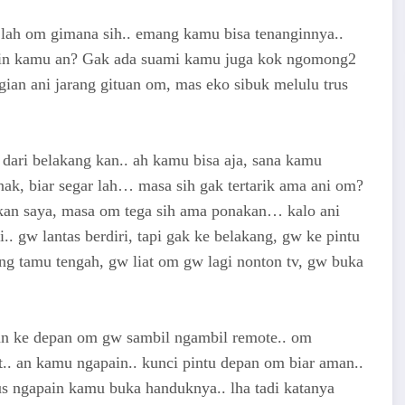
 lah om gimana sih.. emang kamu bisa tenanginnya..
jarin kamu an? Gak ada suami kamu juga kok ngomong2
agian ani jarang gituan om, mas eko sibuk melulu trus
 dari belakang kan.. ah kamu bisa aja, sana kamu
ak, biar segar lah… masa sih gak tertarik ama ani om?
onakan saya, masa om tega sih ama ponakan… kalo ani
 gw lantas berdiri, tapi gak ke belakang, gw ke pintu
uang tamu tengah, gw liat om gw lagi nonton tv, gw buka
alan ke depan om gw sambil ngambil remote.. om
.. an kamu ngapain.. kunci pintu depan om biar aman..
us ngapain kamu buka handuknya.. lha tadi katanya