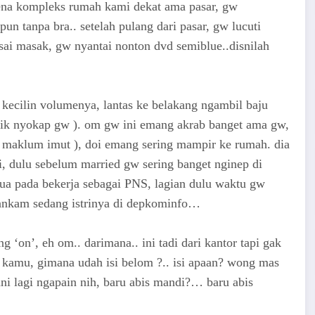
rena kompleks rumah kami dekat ama pasar, gw
un tanpa bra.. setelah pulang dari pasar, gw lucuti
sai masak, gw nyantai nonton dvd semiblue..disnilah
kecilin volumenya, lantas ke belakang ngambil baju
adik nyokap gw ). om gw ini emang akrab banget ama gw,
( maklum imut ), doi emang sering mampir ke rumah. dia
i, dulu sebelum married gw sering banget nginep di
a pada bekerja sebagai PNS, lagian dulu waktu gw
ankam sedang istrinya di depkominfo…
 ‘on’, eh om.. darimana.. ini tadi dari kantor tapi gak
 kamu, gimana udah isi belom ?.. isi apaan? wong mas
ni lagi ngapain nih, baru abis mandi?… baru abis