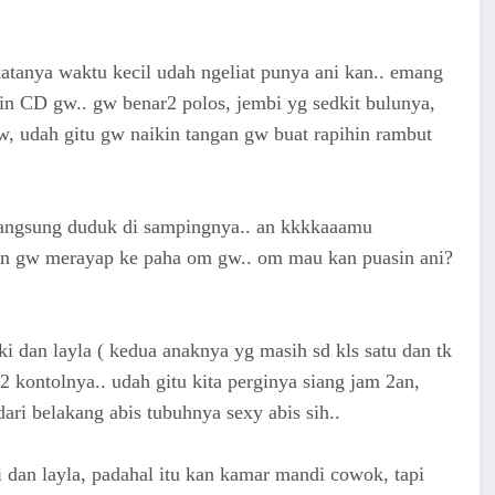
katanya waktu kecil udah ngeliat punya ani kan.. emang
in CD gw.. gw benar2 polos, jembi yg sedkit bulunya,
w, udah gitu gw naikin tangan gw buat rapihin rambut
langsung duduk di sampingnya.. an kkkkaaamu
gan gw merayap ke paha om gw.. om mau kan puasin ani?
ki dan layla ( kedua anaknya yg masih sd kls satu dan tk
2 kontolnya.. udah gitu kita perginya siang jam 2an,
ri belakang abis tubuhnya sexy abis sih..
 dan layla, padahal itu kan kamar mandi cowok, tapi