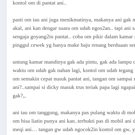
kontol om di pantat ani..
pasti om tau ani juga menikmatinya, makanya ani gak ma
akal, ani kan dengar suara om udah ngos2an.. tapi ani 
sengaja goyang2in pantat.. coba om pikir dalam kam
pinggul cewek yg hanya make baju renang berduaan sendi
untung kamar mandinya gak ada pintu, gak ada lampu dan
waktu om udah gak nahan lagi, kontol om udah tegang 
om semakin cepat nusuk pantat ani, tangan om sampai 
ani?..sampai si dicky masuk trus teriak papa lagi ngapa
gak?,,
ani tau om tanggung, makanya pas pulang waktu di mob
om bisa liatin punya ani kan..terbukti pas di mobil ani 
meqi ani… tangan gw udah ngocok2in kontol om gw, yg