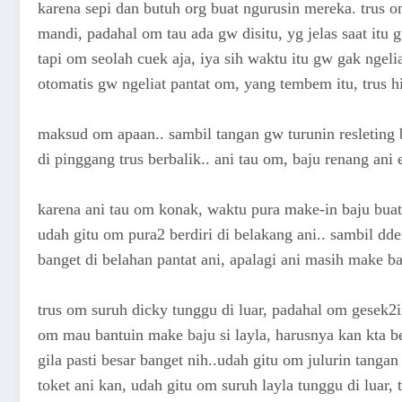
karena sepi dan butuh org buat ngurusin mereka. trus
mandi, padahal om tau ada gw disitu, yg jelas saat itu 
tapi om seolah cuek aja, iya sih waktu itu gw gak nge
otomatis gw ngeliat pantat om, yang tembem itu, trus hi
maksud om apaan.. sambil tangan gw turunin resleting 
di pinggang trus berbalik.. ani tau om, baju renang ani
karena ani tau om konak, waktu pura make-in baju buat 
udah gitu om pura2 berdiri di belakang ani.. sambil dd
banget di belahan pantat ani, apalagi ani masih make b
trus om suruh dicky tunggu di luar, padahal om gesek2i
om mau bantuin make baju si layla, harusnya kan kta b
gila pasti besar banget nih..udah gitu om julurin tanga
toket ani kan, udah gitu om suruh layla tunggu di luar