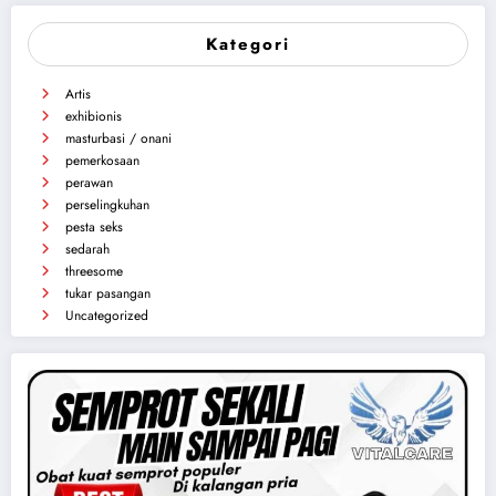
Kategori
Artis
exhibionis
masturbasi / onani
pemerkosaan
perawan
perselingkuhan
pesta seks
sedarah
threesome
tukar pasangan
Uncategorized