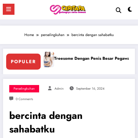
Skip
to
content
Home
perselingkuhan
bercinta dengan sahabatku
ar Pegawai Hotel
Ngentot Bersama Perawan Montok Berjil
POPULER
Perselingkuhan
Admin
September 16, 2024
0 Comments
bercinta dengan
sahabatku