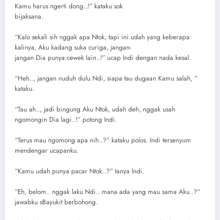
Kamu harus ngerti dong..!” kataku sok
bijaksana.
“Kalo sekali sih nggak apa Ntok, tapi ini udah yang keberapa
kalinya, Aku kadang suka curiga, jangan-
jangan Dia punya cewek lain..!” ucap Indi dengan nada kesal.
“Heh.., jangan nuduh dulu Ndi, siapa tau dugaan Kamu salah, ”
kataku.
“Tau ah.., jadi bingung Aku Ntok, udah deh, nggak usah
ngomongin Dia lagi..!” potong Indi.
“Terus mau ngomong apa nih..?” kataku polos. Indi tersenyum
mendengar ucapanku.
“Kamu udah punya pacar Ntok..?” tanya Indi.
“Eh, belom.. nggak laku Ndi.. mana ada yang mau sama Aku..?”
jawabku sBayukit berbohong.