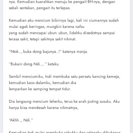
nya. Kemudian kuarahkan menuju ke pengait BH-nya, dengan
sekali sentakan, pengait itu terlepas.
Kemudian aku mencium bibirnya lagi, kali ini ciumannya sudah
mulai agak beringas, mungkin karena nafsu
yang sudah mencapai ubun- ubun, lidahku disedotnya sampai
terasa sakit, tetapi sakitnya sakit nikmat.
“Ntok.., buka dong bajunya..!” katanya manja.
“Bukain dong Ndi.., ” kataku.
Sambil menciumiku, Indi membuka satu persatu kancing kemeja,
kemudian kaos dalamku, kemudian dia
lemparkan ke samping tempat tidur.
Dia langsung mencium leherku, terus ke arah puting susuku. Aku
hanya bisa mendesah karena nikmatnya,
“Akhh.., Ndi.”
Kemudian Indi mulai membuka sabukku dan celanaku dibukanya