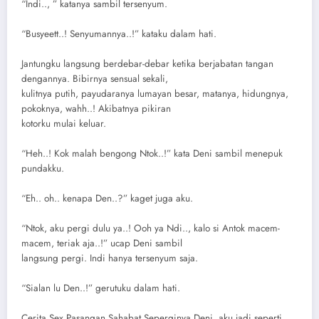
“Indi.., ” katanya sambil tersenyum.
“Busyeett..! Senyumannya..!” kataku dalam hati.
Jantungku langsung berdebar-debar ketika berjabatan tangan
dengannya. Bibirnya sensual sekali,
kulitnya putih, payudaranya lumayan besar, matanya, hidungnya,
pokoknya, wahh..! Akibatnya pikiran
kotorku mulai keluar.
“Heh..! Kok malah bengong Ntok..!” kata Deni sambil menepuk
pundakku.
“Eh.. oh.. kenapa Den..?” kaget juga aku.
“Ntok, aku pergi dulu ya..! Ooh ya Ndi.., kalo si Antok macem-
macem, teriak aja..!” ucap Deni sambil
langsung pergi. Indi hanya tersenyum saja.
“Sialan lu Den..!” gerutuku dalam hati.
Cerita Sex Pasangan Sahabat Seperginya Deni, aku jadi seperti