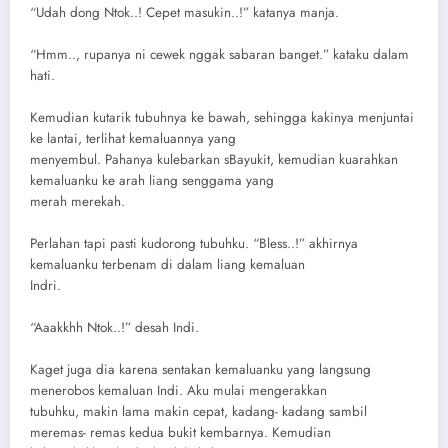
“Udah dong Ntok..! Cepet masukin..!” katanya manja.
“Hmm.., rupanya ni cewek nggak sabaran banget.” kataku dalam
hati.
Kemudian kutarik tubuhnya ke bawah, sehingga kakinya menjuntai
ke lantai, terlihat kemaluannya yang
menyembul. Pahanya kulebarkan sBayukit, kemudian kuarahkan
kemaluanku ke arah liang senggama yang
merah merekah.
Perlahan tapi pasti kudorong tubuhku. “Bless..!” akhirnya
kemaluanku terbenam di dalam liang kemaluan
Indri.
“Aaakkhh Ntok..!” desah Indi.
Kaget juga dia karena sentakan kemaluanku yang langsung
menerobos kemaluan Indi. Aku mulai mengerakkan
tubuhku, makin lama makin cepat, kadang- kadang sambil
meremas- remas kedua bukit kembarnya. Kemudian