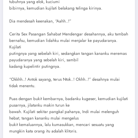
tubuhnya yang elok, kuciumi
bibirnya, kemudian kujilati belakang telinga kirinya.
Dia mendesah keenakan, “Aahh..!”
Cerita Sex Pasangan Sahabat Mendengar desahannya, aku tambah
bernafsu, kemudian lidahku mulai menjalar ke payudaranya.
Kujilati
putingnya yang sebelah kiri, sedangkan tangan kananku meremas
payudaranya yang sebelah kiri, sambil
kadang kupelintir putingnya.
“Okkhh..! Antok sayang, terus Ntok..! Okhh..!” desahnya mulai
tidak menentu.
Puas dengan bukit kembarnya, badanku kugeser, kemudian kujilati
pusarnya, jilatanku makin turun ke
bawah. Kujilati sekitar pangkal pahanya, Indi mulai melenguh
hebat, tangan kananku mulai mengelus
bukit kemaluannya, lalu kumasukkan, mencari sesuatu yang
mungkin kata orang itu adalah klitoris.