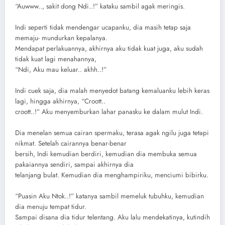
“Auwww.., sakit dong Ndi..!” kataku sambil agak meringis.
Indi seperti tidak mendengar ucapanku, dia masih tetap saja
memaju- mundurkan kepalanya.
Mendapat perlakuannya, akhirnya aku tidak kuat juga, aku sudah
tidak kuat lagi menahannya,
“Ndi, Aku mau keluar.. akhh..!”
Indi cuek saja, dia malah menyedot batang kemaluanku lebih keras
lagi, hingga akhirnya, “Croott..
croott..!” Aku menyemburkan lahar panasku ke dalam mulut Indi.
Dia menelan semua cairan spermaku, terasa agak ngilu juga tetapi
nikmat. Setelah cairannya benar-benar
bersih, Indi kemudian berdiri, kemudian dia membuka semua
pakaiannya sendiri, sampai akhirnya dia
telanjang bulat. Kemudian dia menghampiriku, menciumi bibirku.
“Puasin Aku Ntok..!” katanya sambil memeluk tubuhku, kemudian
dia menuju tempat tidur.
Sampai disana dia tidur telentang. Aku lalu mendekatinya, kutindih