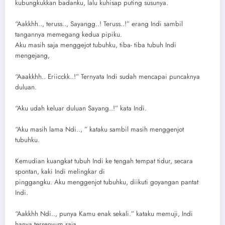
kubungkukkan badanku, lalu kuhisap puting susunya.
“Aakkhh.., teruss.., Sayangg..! Teruss..!” erang Indi sambil
tangannya memegang kedua pipiku.
Aku masih saja menggejot tubuhku, tiba- tiba tubuh Indi
mengejang,
“Aaakkhh.. Eriicckk..!” Ternyata Indi sudah mencapai puncaknya
duluan.
“Aku udah keluar duluan Sayang..!” kata Indi.
“Aku masih lama Ndi.., ” kataku sambil masih menggenjot
tubuhku.
Kemudian kuangkat tubuh Indi ke tengah tempat tidur, secara
spontan, kaki Indi melingkar di
pinggangku. Aku menggenjot tubuhku, diikuti goyangan pantat
Indi.
“Aakkhh Ndi.., punya Kamu enak sekali.” kataku memuji, Indi
hanya tersenyum saja.