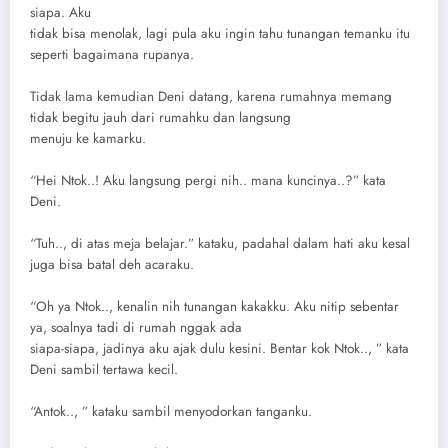
siapa. Aku
tidak bisa menolak, lagi pula aku ingin tahu tunangan temanku itu
seperti bagaimana rupanya.
Tidak lama kemudian Deni datang, karena rumahnya memang
tidak begitu jauh dari rumahku dan langsung
menuju ke kamarku.
“Hei Ntok..! Aku langsung pergi nih.. mana kuncinya..?” kata
Deni.
“Tuh.., di atas meja belajar.” kataku, padahal dalam hati aku kesal
juga bisa batal deh acaraku.
“Oh ya Ntok.., kenalin nih tunangan kakakku. Aku nitip sebentar
ya, soalnya tadi di rumah nggak ada
siapa-siapa, jadinya aku ajak dulu kesini. Bentar kok Ntok.., ” kata
Deni sambil tertawa kecil.
“Antok.., ” kataku sambil menyodorkan tanganku.