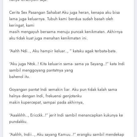
Cerita Sex Pasangan Sahabat Aku juga heran, kenapa aku bisa
lama juga keluarnya. Tubuh kami berdua sudah basah oleh
keringat, kami
masih mengayuh bersama menuju puncak kenikmatan. Akhirnya
aku tidak kuat juga menahan kenikmatan ini.
“Aahh Ndi.., Aku hampir keluar.., ” kataku agak terbata-bata.
“Aku juga Ntok..! Kita keluarin sama- sama ya Sayang..!” kata Indi
sambil menggoyang pantatnya yang
bahenol itu.
Goyangan pantat Indi semakin liar. Aku pun tidak kalah sama
halnya dengan Indi, frekuensi genjotanku
makin kupercepat, sampai pada akhirnya,
“Aaakkhh.., Ericckk..!” jerit Indi sambil menancapkan kukunya ke
pundakku.
“Aakhh, Indii.., Aku sayang Kamuu..!” erangku sambil mendekap