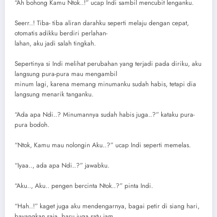
“Ah bohong Kamu Ntok..!” ucap Indi sambil mencubit lenganku.
Seerr..! Tiba- tiba aliran darahku seperti melaju dengan cepat,
otomatis adikku berdiri perlahan-
lahan, aku jadi salah tingkah.
Sepertinya si Indi melihat perubahan yang terjadi pada diriku, aku
langsung pura-pura mau mengambil
minum lagi, karena memang minumanku sudah habis, tetapi dia
langsung menarik tanganku.
“Ada apa Ndi..? Minumannya sudah habis juga..?” kataku pura-
pura bodoh.
“Ntok, Kamu mau nolongin Aku..?” ucap Indi seperti memelas.
“Iyaa.., ada apa Ndi..?” jawabku.
“Aku.., Aku.. pengen bercinta Ntok..?” pinta Indi.
“Hah..!” kaget juga aku mendengarnya, bagai petir di siang hari,
bayangkan saja, baru juga satu jam