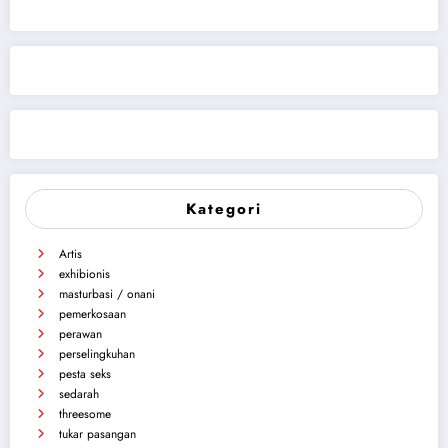
Kategori
Artis
exhibionis
masturbasi / onani
pemerkosaan
perawan
perselingkuhan
pesta seks
sedarah
threesome
tukar pasangan