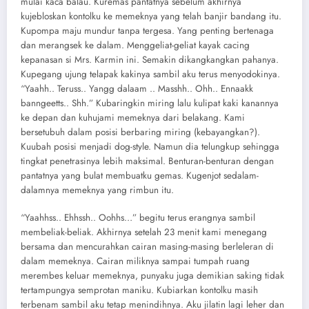
mulai kaca balau. Kuremas pantatnya sebelum akhirnya
kujebloskan kontolku ke memeknya yang telah banjir bandang itu.
Kupompa maju mundur tanpa tergesa. Yang penting bertenaga
dan merangsek ke dalam. Menggeliat-geliat kayak cacing
kepanasan si Mrs. Karmin ini. Semakin dikangkangkan pahanya.
Kupegang ujung telapak kakinya sambil aku terus menyodokinya.
“Yaahh.. Teruss.. Yangg dalaam .. Masshh.. Ohh.. Ennaakk
banngeetts.. Shh.” Kubaringkin miring lalu kulipat kaki kanannya
ke depan dan kuhujami memeknya dari belakang. Kami
bersetubuh dalam posisi berbaring miring (kebayangkan?).
Kuubah posisi menjadi dog-style. Namun dia telungkup sehingga
tingkat penetrasinya lebih maksimal. Benturan-benturan dengan
pantatnya yang bulat membuatku gemas. Kugenjot sedalam-
dalamnya memeknya yang rimbun itu.
“Yaahhss.. Ehhssh.. Oohhs…” begitu terus erangnya sambil
membeliak-beliak. Akhirnya setelah 23 menit kami menegang
bersama dan mencurahkan cairan masing-masing berleleran di
dalam memeknya. Cairan miliknya sampai tumpah ruang
merembes keluar memeknya, punyaku juga demikian saking tidak
tertampungya semprotan maniku. Kubiarkan kontolku masih
terbenam sambil aku tetap menindihnya. Aku jilatin lagi leher dan