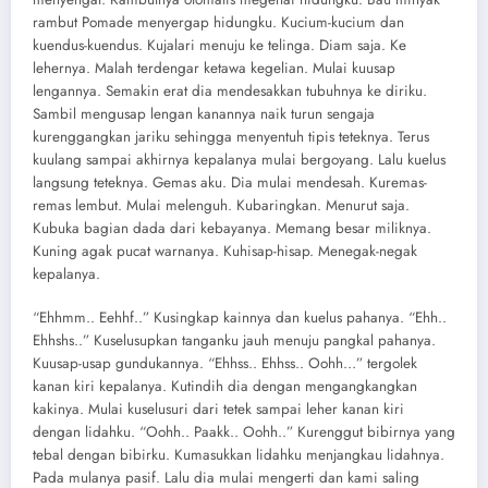
rambut Pomade menyergap hidungku. Kucium-kucium dan
kuendus-kuendus. Kujalari menuju ke telinga. Diam saja. Ke
lehernya. Malah terdengar ketawa kegelian. Mulai kuusap
lengannya. Semakin erat dia mendesakkan tubuhnya ke diriku.
Sambil mengusap lengan kanannya naik turun sengaja
kurenggangkan jariku sehingga menyentuh tipis teteknya. Terus
kuulang sampai akhirnya kepalanya mulai bergoyang. Lalu kuelus
langsung teteknya. Gemas aku. Dia mulai mendesah. Kuremas-
remas lembut. Mulai melenguh. Kubaringkan. Menurut saja.
Kubuka bagian dada dari kebayanya. Memang besar miliknya.
Kuning agak pucat warnanya. Kuhisap-hisap. Menegak-negak
kepalanya.
“Ehhmm.. Eehhf..” Kusingkap kainnya dan kuelus pahanya. “Ehh..
Ehhshs..” Kuselusupkan tanganku jauh menuju pangkal pahanya.
Kuusap-usap gundukannya. “Ehhss.. Ehhss.. Oohh…” tergolek
kanan kiri kepalanya. Kutindih dia dengan mengangkangkan
kakinya. Mulai kuselusuri dari tetek sampai leher kanan kiri
dengan lidahku. “Oohh.. Paakk.. Oohh..” Kurenggut bibirnya yang
tebal dengan bibirku. Kumasukkan lidahku menjangkau lidahnya.
Pada mulanya pasif. Lalu dia mulai mengerti dan kami saling