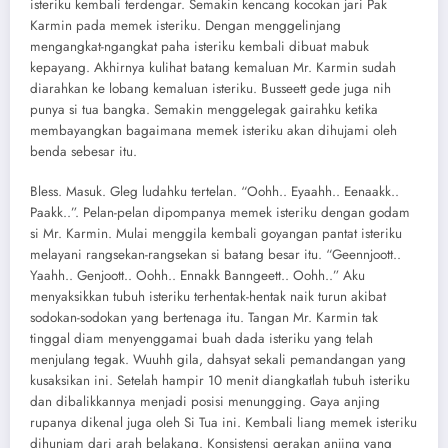
isteriku kembali terdengar. Semakin kencang kocokan jari Pak
Karmin pada memek isteriku. Dengan menggelinjang
mengangkat-ngangkat paha isteriku kembali dibuat mabuk
kepayang. Akhirnya kulihat batang kemaluan Mr. Karmin sudah
diarahkan ke lobang kemaluan isteriku. Busseett gede juga nih
punya si tua bangka. Semakin menggelegak gairahku ketika
membayangkan bagaimana memek isteriku akan dihujami oleh
benda sebesar itu.
Bless. Masuk. Gleg ludahku tertelan. “Oohh.. Eyaahh.. Eenaakk..
Paakk..”. Pelan-pelan dipompanya memek isteriku dengan godam
si Mr. Karmin. Mulai menggila kembali goyangan pantat isteriku
melayani rangsekan-rangsekan si batang besar itu. “Geennjoott..
Yaahh.. Genjoott.. Oohh.. Ennakk Banngeett.. Oohh..” Aku
menyaksikkan tubuh isteriku terhentak-hentak naik turun akibat
sodokan-sodokan yang bertenaga itu. Tangan Mr. Karmin tak
tinggal diam menyenggamai buah dada isteriku yang telah
menjulang tegak. Wuuhh gila, dahsyat sekali pemandangan yang
kusaksikan ini. Setelah hampir 10 menit diangkatlah tubuh isteriku
dan dibalikkannya menjadi posisi menungging. Gaya anjing
rupanya dikenal juga oleh Si Tua ini. Kembali liang memek isteriku
dihunjam dari arah belakang. Konsistensi gerakan anjing yang