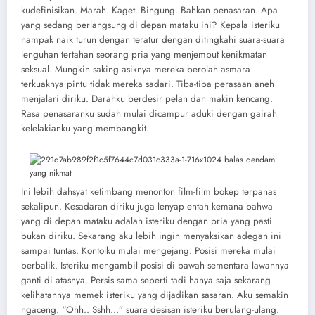
kudefinisikan. Marah. Kaget. Bingung. Bahkan penasaran. Apa
yang sedang berlangsung di depan mataku ini? Kepala isteriku
nampak naik turun dengan teratur dengan ditingkahi suara-suara
lenguhan tertahan seorang pria yang menjemput kenikmatan
seksual. Mungkin saking asiknya mereka berolah asmara
terkuaknya pintu tidak mereka sadari. Tiba-tiba perasaan aneh
menjalari diriku. Darahku berdesir pelan dan makin kencang.
Rasa penasaranku sudah mulai dicampur aduki dengan gairah
kelelakianku yang membangkit.
Ini lebih dahsyat ketimbang menonton film-film bokep terpanas
sekalipun. Kesadaran diriku juga lenyap entah kemana bahwa
yang di depan mataku adalah isteriku dengan pria yang pasti
bukan diriku. Sekarang aku lebih ingin menyaksikan adegan ini
sampai tuntas. Kontolku mulai mengejang. Posisi mereka mulai
berbalik. Isteriku mengambil posisi di bawah sementara lawannya
ganti di atasnya. Persis sama seperti tadi hanya saja sekarang
kelihatannya memek isteriku yang dijadikan sasaran. Aku semakin
ngaceng. “Ohh.. Sshh…” suara desisan isteriku berulang-ulang.