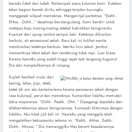
beradu lidah dan ludah. Berkecipak suara kuluman kami. Kutekan-
tekan bagian bawah diriku sehingga tonjolan burungku
menggesek wilayah memeknya. Mengerinjal pantatnya. “Esshh..
Ehhss.. Oohh…” desahnya berulang-ulang. Kami berdiri untuk
melepas baju masing-masing setelah kubisikkan keinginanku.
Kuamati dari ujung rambut sampai kaki. Keteknya dibiarkan
berbulu, ah sensasional sekali. Baru kali ini kulihat wanita
membiarkan keteknya berbulu. Isteriku licin sekali. Jembut
mememknya lebat sekali dan cenderung tidak rapi. Luar biasa.
Karena hasratku yang sudah tinggi sejak tadi langsung kugumul
Dia dan menjatuhkannya di ranjang.
Kujilati kembali mulai dari
kening, leher, pipi, tetek,
ketek (di sini aku berlama-lama karena penasaran sekali dengan
rasa bulunya), perut dan memeknya. Kumainkan lidahku memutari
labia mayoranya. “Oohh.. Paakk.. Ohh..” Dipegangi kepalaku dan
ditekan-tekannya sesuai keinginannya. Kumasuki klitorisnya dengan
lidahku. Aku tidak jijik kali ini. Hasratku yang menggila telah
mengalahkan kebiasaanku selama ini. “Esshh.. Ahhss.. Esshh..
Oohh.. Mmass..” Dia memanggilku Mas berarti kesadarannya