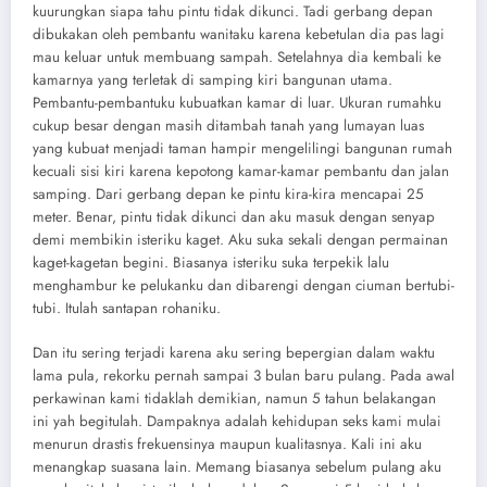
kuurungkan siapa tahu pintu tidak dikunci. Tadi gerbang depan
dibukakan oleh pembantu wanitaku karena kebetulan dia pas lagi
mau keluar untuk membuang sampah. Setelahnya dia kembali ke
kamarnya yang terletak di samping kiri bangunan utama.
Pembantu-pembantuku kubuatkan kamar di luar. Ukuran rumahku
cukup besar dengan masih ditambah tanah yang lumayan luas
yang kubuat menjadi taman hampir mengelilingi bangunan rumah
kecuali sisi kiri karena kepotong kamar-kamar pembantu dan jalan
samping. Dari gerbang depan ke pintu kira-kira mencapai 25
meter. Benar, pintu tidak dikunci dan aku masuk dengan senyap
demi membikin isteriku kaget. Aku suka sekali dengan permainan
kaget-kagetan begini. Biasanya isteriku suka terpekik lalu
menghambur ke pelukanku dan dibarengi dengan ciuman bertubi-
tubi. Itulah santapan rohaniku.
Dan itu sering terjadi karena aku sering bepergian dalam waktu
lama pula, rekorku pernah sampai 3 bulan baru pulang. Pada awal
perkawinan kami tidaklah demikian, namun 5 tahun belakangan
ini yah begitulah. Dampaknya adalah kehidupan seks kami mulai
menurun drastis frekuensinya maupun kualitasnya. Kali ini aku
menangkap suasana lain. Memang biasanya sebelum pulang aku