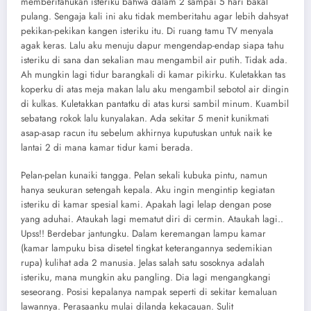
memberitahukan isteriku bahwa dalam 2 sampai 5 hari bakal
pulang. Sengaja kali ini aku tidak memberitahu agar lebih dahsyat
pekikan-pekikan kangen isteriku itu. Di ruang tamu TV menyala
agak keras. Lalu aku menuju dapur mengendap-endap siapa tahu
isteriku di sana dan sekalian mau mengambil air putih. Tidak ada.
Ah mungkin lagi tidur barangkali di kamar pikirku. Kuletakkan tas
koperku di atas meja makan lalu aku mengambil sebotol air dingin
di kulkas. Kuletakkan pantatku di atas kursi sambil minum. Kuambil
sebatang rokok lalu kunyalakan. Ada sekitar 5 menit kunikmati
asap-asap racun itu sebelum akhirnya kuputuskan untuk naik ke
lantai 2 di mana kamar tidur kami berada.
Pelan-pelan kunaiki tangga. Pelan sekali kubuka pintu, namun
hanya seukuran setengah kepala. Aku ingin mengintip kegiatan
isteriku di kamar spesial kami. Apakah lagi lelap dengan pose
yang aduhai. Ataukah lagi mematut diri di cermin. Ataukah lagi..
Upss!! Berdebar jantungku. Dalam keremangan lampu kamar
(kamar lampuku bisa disetel tingkat keterangannya sedemikian
rupa) kulihat ada 2 manusia. Jelas salah satu sosoknya adalah
isteriku, mana mungkin aku pangling. Dia lagi mengangkangi
seseorang. Posisi kepalanya nampak seperti di sekitar kemaluan
lawannya. Perasaanku mulai dilanda kekacauan. Sulit