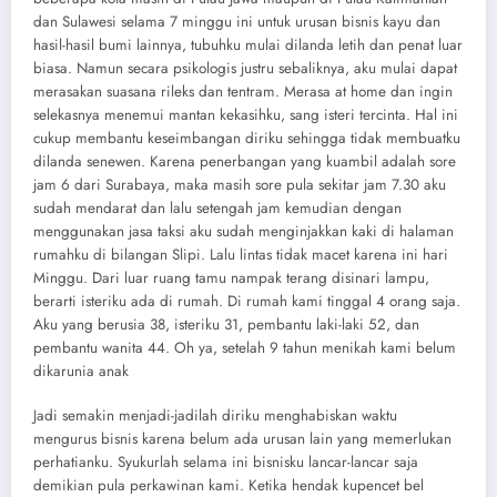
dan Sulawesi selama 7 minggu ini untuk urusan bisnis kayu dan
hasil-hasil bumi lainnya, tubuhku mulai dilanda letih dan penat luar
biasa. Namun secara psikologis justru sebaliknya, aku mulai dapat
merasakan suasana rileks dan tentram. Merasa at home dan ingin
selekasnya menemui mantan kekasihku, sang isteri tercinta. Hal ini
cukup membantu keseimbangan diriku sehingga tidak membuatku
dilanda senewen. Karena penerbangan yang kuambil adalah sore
jam 6 dari Surabaya, maka masih sore pula sekitar jam 7.30 aku
sudah mendarat dan lalu setengah jam kemudian dengan
menggunakan jasa taksi aku sudah menginjakkan kaki di halaman
rumahku di bilangan Slipi. Lalu lintas tidak macet karena ini hari
Minggu. Dari luar ruang tamu nampak terang disinari lampu,
berarti isteriku ada di rumah. Di rumah kami tinggal 4 orang saja.
Aku yang berusia 38, isteriku 31, pembantu laki-laki 52, dan
pembantu wanita 44. Oh ya, setelah 9 tahun menikah kami belum
dikarunia anak
Jadi semakin menjadi-jadilah diriku menghabiskan waktu
mengurus bisnis karena belum ada urusan lain yang memerlukan
perhatianku. Syukurlah selama ini bisnisku lancar-lancar saja
demikian pula perkawinan kami. Ketika hendak kupencet bel