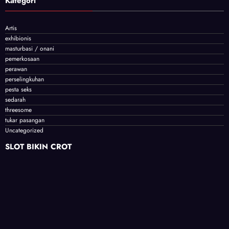
Kategori
Artis
exhibionis
masturbasi / onani
pemerkosaan
perawan
perselingkuhan
pesta seks
sedarah
threesome
tukar pasangan
Uncategorized
SLOT BIKIN CROT