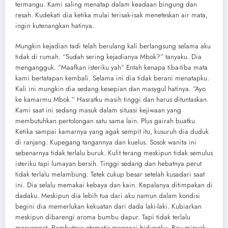
termangu. Kami saling menatap dalam keadaan bingung dan
resah. Kudekati dia ketika mulai terisak-isak meneteskan air mata,
ingin kutenangkan hatinya.
Mungkin kejadian tadi telah berulang kali berlangsung selama aku
tidak di rumah. “Sudah sering kejadianya Mbok?” tanyaku. Dia
mengangguk. “Maafkan isteriku yah” Entah kenapa tiba-tiba mata
kami bertatapan kembali. Selama ini dia tidak berani menatapku.
Kali ini mungkin dia sedang kesepian dan masygul hatinya. “Ayo
ke kamarmu Mbok.” Hasratku masih tinggi dan harus dituntaskan.
Kami saat ini sedang masuk dalam situasi kejiwaan yang
membutuhkan pertolongan satu sama lain. Plus gairah buatku.
Ketika sampai kamarnya yang agak sempit itu, kusuruh dia duduk
di ranjang. Kupegang tangannya dan kuelus. Sosok wanita ini
sebenarnya tidak terlalu buruk. Kulit terang meskipun tidak semulus
isteriku tapi lumayan bersih. Tinggi sedang dan hebatnya perut
tidak terlalu melambung. Tetek cukup besar setelah kusadari saat
ini. Dia selalu memakai kebaya dan kain. Kepalanya ditimpakan di
dadaku. Meskipun dia lebih tua dari aku namun dalam kondisi
begini dia memerlukan kekuatan dari dada laki-laki. Kubiarkan
meskipun dibarengi aroma bumbu dapur. Tapi tidak terlalu
menyengat. Rambutnya otomatis megenai hidungku. Bau minyak