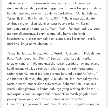
Telaten sekali si pria (aku sudah menangkap sosok lawannya
dengan jelas adalah pria) sehingga isteriku mulai bergerak meliuk-
liuk dan menengadahkan kepalanya berkali-kali. “Uuhh.. Eehhss..
Teruss jilatthh.. Pak Minnh.. Ahh.. Uffh..”. Plong rasa dadaku demi
akhirnya menemukan identitas sang pelaku pria. Mr. Karmin
pembantu priaku yang tua itu. Wah.. Wah.. Pantesan tadi aku agak
mengenali sosoknya. Belum sempat aku banyak berpikir
kesadaranku disedot kembali oleh suara-suara kesetanan isteriku
dari hasil kerja persetubuhan itu.
“Yyaahh.. Teruss.. Teruss.. Aahh.. Tusukk.. Tuussuukkhin liidaahhmu
Pak.. Yaahh beegittu.. Oohh..” Semakin binal kepala isteriku
tergolek sana sini. Nampaknya dia sudah berada di awang-awang
kenikmatan. Aku juga semakin dilanda gairah sehingga tanpa
sadar tanganku mulai meremas-remas burungku sendiri. “Ahh…”
Ah isteriku akhirnya jebol juga. Aku tahu itu. Tapi nampaknya Pak
Karmin masih meneruskan aktivitasnya. Sebentar kemudian kaki
isteriku diangkatnya ke kedua bahunya yang bidang dan kekar itu
(meskipun sudah tua tapi tubuh pembantuku masih gagah akibat
pekerjaannya yang secara fisik membutuhkan kekuatan).
Dimainkan jari-jarinya di liang memek isteriku. Lenguhan-lenguhan