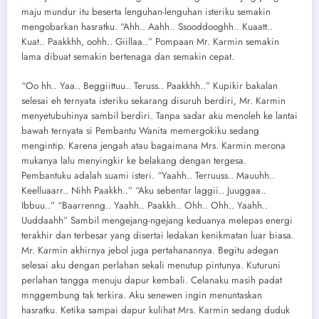
maju mundur itu beserta lenguhan-lenguhan isteriku semakin
mengobarkan hasratku. “Ahh.. Aahh.. Ssooddooghh.. Kuaatt..
Kuat.. Paakkhh, oohh.. Giillaa..” Pompaan Mr. Karmin semakin
lama dibuat semakin bertenaga dan semakin cepat.
“Oo hh.. Yaa.. Beggiittuu.. Teruss.. Paakkhh..” Kupikir bakalan
selesai eh ternyata isteriku sekarang disuruh berdiri, Mr. Karmin
menyetubuhinya sambil berdiri. Tanpa sadar aku menoleh ke lantai
bawah ternyata si Pembantu Wanita memergokiku sedang
mengintip. Karena jengah atau bagaimana Mrs. Karmin merona
mukanya lalu menyingkir ke belakang dengan tergesa.
Pembantuku adalah suami isteri. “Yaahh.. Terruuss.. Mauuhh..
Keelluaarr.. Nihh Paakkh..” “Aku sebentar laggii.. Juuggaa..
Ibbuu..” “Baarrenng.. Yaahh.. Paakkh.. Ohh.. Ohh.. Yaahh..
Uuddaahh” Sambil mengejang-ngejang keduanya melepas energi
terakhir dan terbesar yang disertai ledakan kenikmatan luar biasa.
Mr. Karmin akhirnya jebol juga pertahanannya. Begitu adegan
selesai aku dengan perlahan sekali menutup pintunya. Kuturuni
perlahan tangga menuju dapur kembali. Celanaku masih padat
mnggembung tak terkira. Aku senewen ingin menuntaskan
hasratku. Ketika sampai dapur kulihat Mrs. Karmin sedang duduk