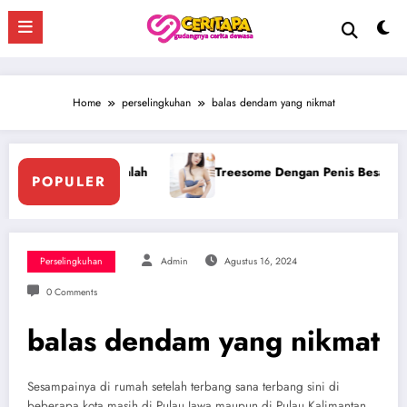
Skip
to
content
Home
perselingkuhan
balas dendam yang nikmat
Treesome Dengan Penis Besar Pegawai Hotel
Ngentot Be
POPULER
Perselingkuhan
Admin
Agustus 16, 2024
0 Comments
balas dendam yang nikmat
Sesampainya di rumah setelah terbang sana terbang sini di
beberapa kota masih di Pulau Jawa maupun di Pulau Kalimantan